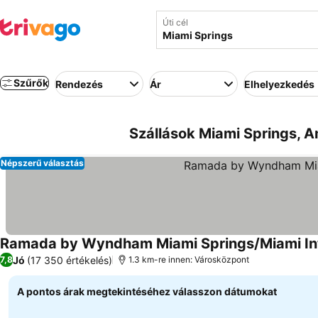
Úti cél
Szűrők
Rendezés
Ár
Elhelyezkedés
Szállások Miami Springs, A
Népszerű választás
Ramada by Wyndham Miami Springs/Miami Inte
Jó
(17 350 értékelés)
7,8
1.3 km-re innen: Városközpont
A pontos árak megtekintéséhez válasszon dátumokat