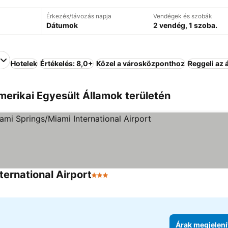
Érkezés/távozás napja
Vendégek és szobák
Dátumok
2 vendég, 1 szoba.
Hotelek
Értékelés: 8,0+
Közel a városközponthoz
Reggeli az 
merikai Egyesült Államok területén
rnational Airport
3 Kategória
Árak megjelenítése
Árak megjelení