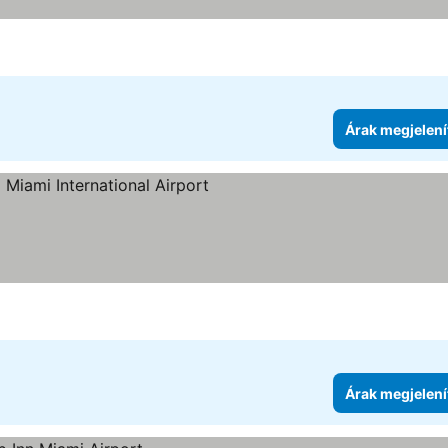
Árak megjelení
gória
ak megjelenítése
Árak megjelení