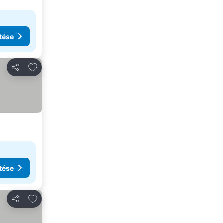
tése
Hozzáadás a kedvencekhez
Megosztás
tése
Hozzáadás a kedvencekhez
Megosztás