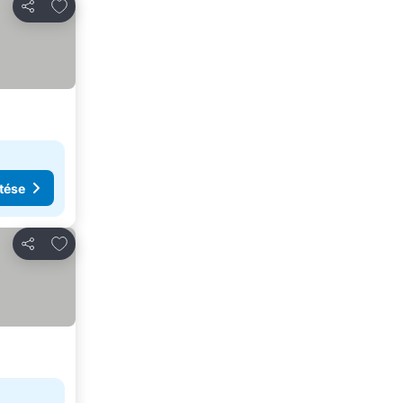
Hozzáadás a kedvencekhez
Megosztás
tése
Hozzáadás a kedvencekhez
Megosztás