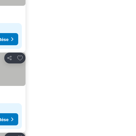
tése
Hozzáadás a kedvencekhez
Megosztás
tése