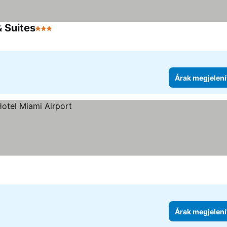
& Suites
3 Kategória
Árak megjelenítése
Árak megjelení
Árak megjelení