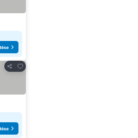
tése
Hozzáadás a kedvencekhez
Megosztás
tése