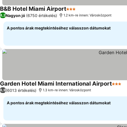
B&B Hotel Miami Airport
3 Kategória
Árak megjelenítése
Nagyon jó
(6750 értékelés)
8,2
1.2 km-re innen: Városközpont
A pontos árak megtekintéséhez válasszon dátumokat
Garden Hotel Miami International Airport
3 Kate
Ár
(6013 értékelés)
6,9
1.3 km-re innen: Városközpont
A pontos árak megtekintéséhez válasszon dátumokat