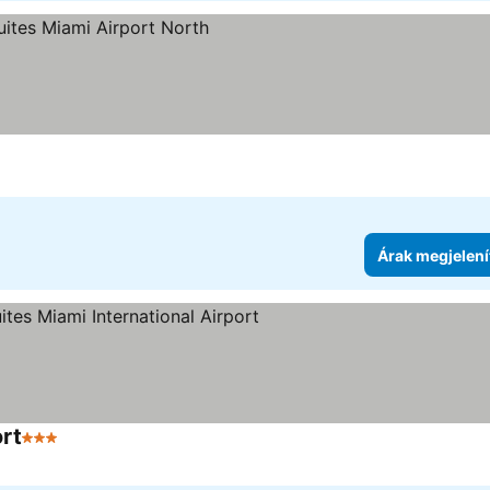
jelenítése
Árak megjelení
ort
3 Kategória
Árak megjelenítése