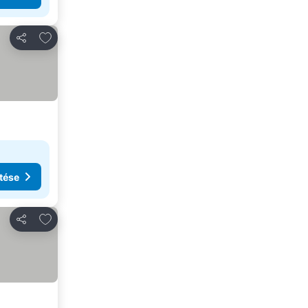
Hozzáadás a kedvencekhez
Megosztás
tése
Hozzáadás a kedvencekhez
Megosztás