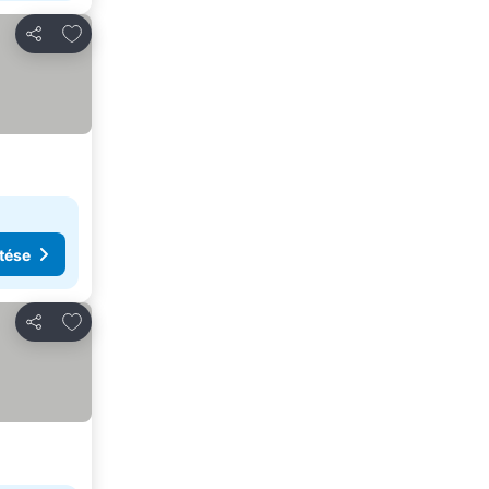
Hozzáadás a kedvencekhez
Megosztás
tése
Hozzáadás a kedvencekhez
Megosztás