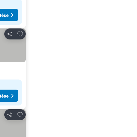
tése
Hozzáadás a kedvencekhez
Megosztás
tése
Hozzáadás a kedvencekhez
Megosztás