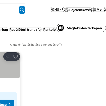
HU · Ft
Menü
Bejelentkezés
Megtekintés térképen
árban
Repülőtéri transzfer
Parkoló
Medence
Rugalmas lemondá
A jutalékfizetés hatása a rendezésre
Hozzáadás a kedvencekhez
Megosztás
tése