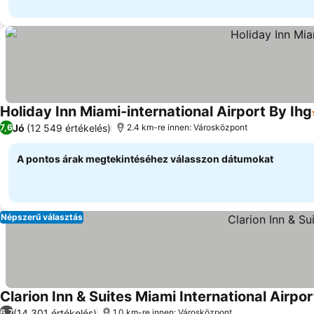
Holiday Inn Miami-international Airport By Ihg
Jó
(12 549 értékelés)
7,6
2.4 km-re innen: Városközpont
A pontos árak megtekintéséhez válasszon dátumokat
Népszerű választás
Clarion Inn & Suites Miami International Airpor
(14 301 értékelés)
6,7
1.0 km-re innen: Városközpont