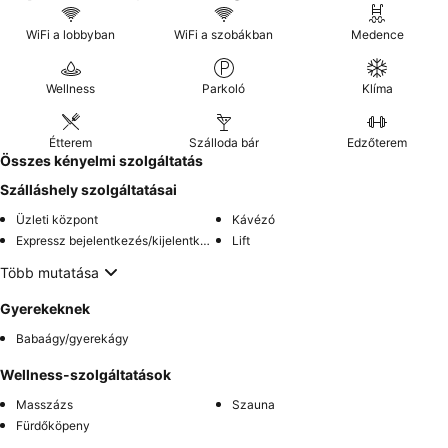
WiFi a lobbyban
WiFi a szobákban
Medence
Wellness
Parkoló
Klíma
Étterem
Szálloda bár
Edzőterem
Összes kényelmi szolgáltatás
Szálláshely szolgáltatásai
Üzleti központ
Kávézó
Expressz bejelentkezés/kijelentkezés
Lift
Több mutatása
Gyerekeknek
Babaágy/gyerekágy
Wellness-szolgáltatások
Masszázs
Szauna
Fürdőköpeny