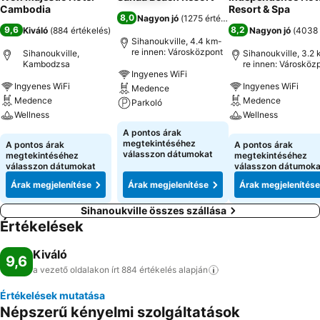
Cambodia
Resort & Spa
8,0
Nagyon jó
(
1275 értékelés
)
9,6
8,2
Kiváló
(
884 értékelés
)
Nagyon jó
(
4038 
Sihanoukville, 4.4 km-
re innen: Városközpont
Sihanoukville,
Sihanoukville, 3.2
Kambodzsa
re innen: Városköz
Ingyenes WiFi
Ingyenes WiFi
Ingyenes WiFi
Medence
Medence
Medence
Parkoló
Wellness
Wellness
Árak megjelenítése
A pontos árak
Árak megjelenítése
Árak megjeleníté
megtekintéséhez
A pontos árak
A pontos árak
válasszon dátumokat
megtekintéséhez
megtekintéséhez
válasszon dátumokat
válasszon dátumoka
Árak megjelenítése
Árak megjelenítése
Árak megjelenítése
Sihanoukville összes szállása
Értékelések
Kiváló
9,6
a vezető oldalakon írt 884 értékelés
alapján
Értékelések mutatása
Népszerű kényelmi szolgáltatások