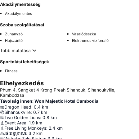
Akadálymentesség
Akadálymentes
Szoba szolgáltatásai
Zuhanyzó
Vasalódeszka
Hajszárító
Elektromos vízforraló
Több mutatása
Sportolási lehetőségek
Fitness
Elhelyezkedés
Phum 4, Sangkat 4 Krong Preah Sihanouk, Sihanoukville,
Kambodzsa
Távolság innen: Won Majestic Hotel Cambodia
Dragon Head
:
0.4
km
Sihanoukville
:
0.7
km
Two Golden Lions
:
0.8
km
Event Area
:
1.9
km
Free Living Monkeys
:
2.4
km
រថយន្តបុរាណ
:
3.2
km
Waterbuffalo Statue
:
3.3
km