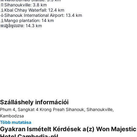
Sihanoukville
:
3.8
km
Kbal Chhay Waterfall
:
12.4
km
Sihanouk International Airport
:
13.4
km
Mango plantation
:
14
km
រង្វង់មូលរាម
:
14.3
km
Szálláshely információi
Nagy méretű térkép
Phum 4, Sangkat 4 Krong Preah Sihanouk, Sihanoukville,
Kambodzsa
Több mutatása
Gyakran Ismételt Kérdések a(z) Won Majestic
Hotel Cambodia-ról