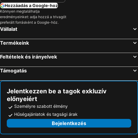
Hozzáadás a Google-hoz
Könnyen megtalálhatja
eredményeinket: adja hozzá a trivagót
preferált forrásként a Google-höz.
Vállalat
Termékeink
Feltételek és irányelvek
Támogatás
Jelentkezzen be a tagok exkluzív
előnyeiért
Személyre szabott élmény
Hűségajánlatok és tagsági árak
Bejelentkezés