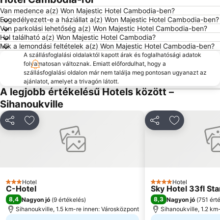
Van medence a(z) Won Majestic Hotel Cambodia-ben?
Engedélyezett-e a háziállat a(z) Won Majestic Hotel Cambodia-ben?
Van parkolási lehetőség a(z) Won Majestic Hotel Cambodia-ben?
Hol található a(z) Won Majestic Hotel Cambodia?
Mik a lemondási feltételek a(z) Won Majestic Hotel Cambodia-ben?
A szállásfoglalási oldalaktól kapott árak és foglalhatósági adatok
folyamatosan változnak. Emiatt előfordulhat, hogy a
szállásfoglalási oldalon már nem találja meg pontosan ugyanazt az
ajánlatot, amelyet a trivagón látott.
A legjobb értékelésű Hotels között –
Sihanoukville
Megosztás
Hozzáadás a kedvencekhez
Megosztás
Hozzáadás 
Hotel
Hotel
3 Kategória
4 Kategória
C-Hotel
Sky Hotel 33fl Sta
8,4
8,3
Nagyon jó
(
9 értékelés
)
Nagyon jó
(
751 ért
Sihanoukville, 1.5 km-re innen: Városközpont
Sihanoukville, 1.2 km