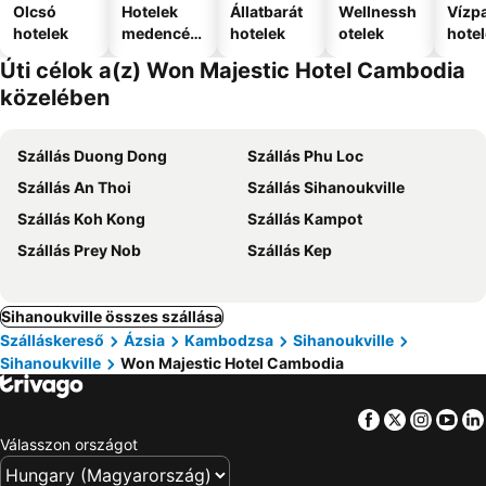
Olcsó
Hotelek
Állatbarát
Wellnessh
Vízpa
hotelek
medencév
hotelek
otelek
hote
el
Úti célok a(z) Won Majestic Hotel Cambodia
közelében
Szállás Duong Dong
Szállás Phu Loc
Szállás An Thoi
Szállás Sihanoukville
Szállás Koh Kong
Szállás Kampot
Szállás Prey Nob
Szállás Kep
Sihanoukville összes szállása
Szálláskereső
Ázsia
Kambodzsa
Sihanoukville
Sihanoukville
Won Majestic Hotel Cambodia
Facebook
Twitter
Insta
Yo
Válasszon országot