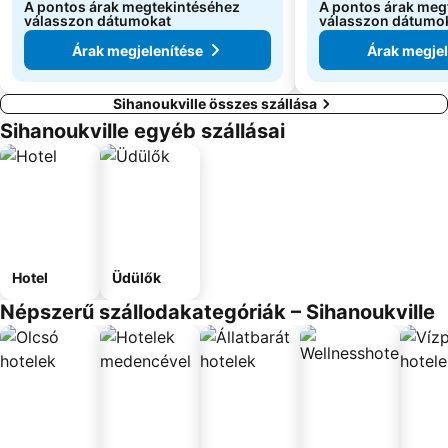
A pontos árak megtekintéséhez
A pontos árak meg
válasszon dátumokat
válasszon dátumo
Árak megjelenítése
Árak megjel
Sihanoukville összes szállása
Sihanoukville egyéb szállásai
Hotel
Üdülők
Népszerű szállodakategóriák – Sihanoukville