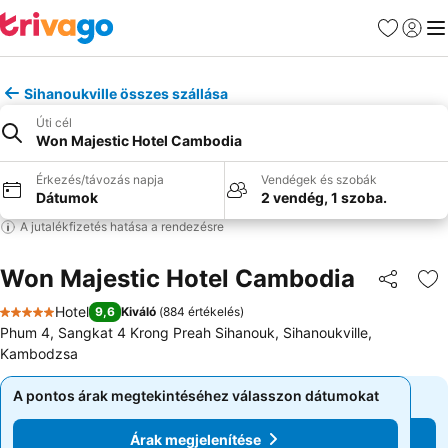
Kedvencek
Bejelen
Me
Sihanoukville összes szállása
Úti cél
Won Majestic Hotel Cambodia
Érkezés/távozás napja
Vendégek és szobák
Dátumok
2 vendég, 1 szoba.
A jutalékfizetés hatása a rendezésre
Won Majestic Hotel Cambodia
Megosztá
Ho
Hotel
9,6
Kiváló
(
884 értékelés
)
5 Kategória
Phum 4, Sangkat 4 Krong Preah Sihanouk, Sihanoukville,
Kambodzsa
A pontos árak megtekintéséhez válasszon dátumokat
A pontos árak megtekintéséhez válasszon dátumokat
Árak megjelenítése
Árak megjelenítése