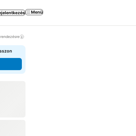
Menü
ejelentkezés
a rendezésre
asszon