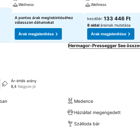
Wellness
Wellness
Árak megjelenítése
Árak megjelenítése
A pontos árak megtekintéséhez
133 446 Ft
kezdőár:
válasszon dátumokat
8 oldal
árainak mutatása
Árak megjelenítése
Árak megjelenítése
Hermagor-Pressegger See összes
Ár-érték arány
8,4
Nagyon jó
kban
Medence
Háziállat megengedett
Szálloda bár