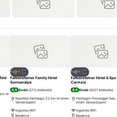
ncekhez
Hozzáadás a kedvencekhez
Hozzáadás a ked
Hotel
Hotel
4 Kategória
4 Kategória
Megosztás
Megosztás
feld
Falkensteiner Family Hotel
Falkensteiner Hotel & Spa
Sonnenalpe
Carinzia
8,9
8,9
Kiváló
(
2712 értékelés
)
Kiváló
(
5007 értékelés
)
 km-re
Nassfeld-Hermagor, 5.2 km-re innen:
Hermagor-Pressegger See, 
Városközpont
innen: Városközpont
Ingyenes WiFi
Ingyenes WiFi
Medence
Medence