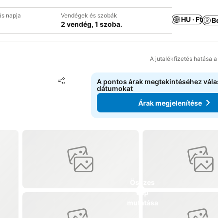
ás napja
Vendégek és szobák
HU · Ft
B
2 vendég, 1 szoba.
A jutalékfizetés hatása 
Hozzáadás a kedvencekhez
A pontos árak megtekintéséhez vál
Megosztás
dátumokat
Árak megjelenítése