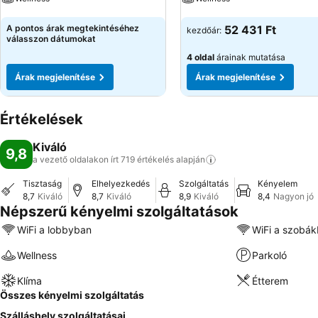
Árak megjelenítése
Árak megjelenítése
A pontos árak megtekintéséhez
52 431 Ft
kezdőár:
válasszon dátumokat
4 oldal
árainak mutatása
Árak megjelenítése
Árak megjelenítése
Értékelések
Kiváló
9,8
a vezető oldalakon írt 719 értékelés
alapján
Tisztaság
Elhelyezkedés
Szolgáltatás
Kényelem
8,7
Kiváló
8,7
Kiváló
8,9
Kiváló
8,4
Nagyon jó
Népszerű kényelmi szolgáltatások
WiFi a lobbyban
WiFi a szobá
Wellness
Parkoló
Klíma
Étterem
Összes kényelmi szolgáltatás
Szálláshely szolgáltatásai