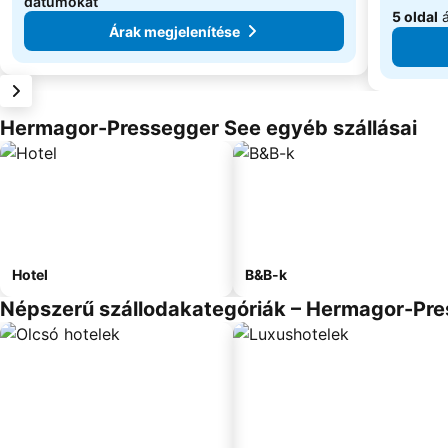
dátumokat
5 oldal
á
Árak megjelenítése
Hermagor-Pressegger See egyéb szállásai
Hotel
B&B-k
Népszerű szállodakategóriák – Hermagor-Pr