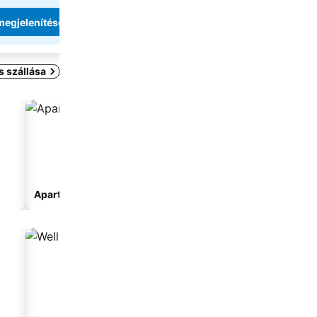
dátumokat
megjelenítése
Árak megjeleníté
 szállása
Apartmanhotel