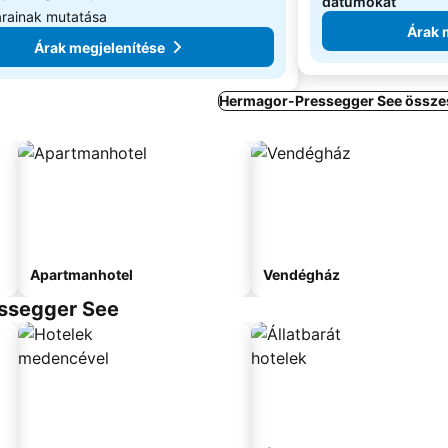
dátumokat
rainak mutatása
Árak 
Árak megjelenítése
Hermagor-Pressegger See összes
Apartmanhotel
Vendégház
essegger See