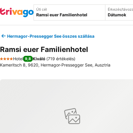
Úti cél
Érkezés/távoz
Dátumok
Hermagor-Pressegger See összes szállása
Ramsi euer Familienhotel
Hotel
Kiváló
(
719 értékelés
)
9,8
4 Kategória
Kameritsch 8, 9620, Hermagor-Pressegger See, Ausztria