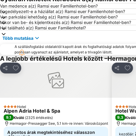
Van medence a(z) Ramsi euer Familienhotel-ben?
Engedélyezett-e a háziállat a(z) Ramsi euer Familienhotel-ben?
Van parkolási lehetőség a(z) Ramsi euer Familienhotel-ben?
Mikor van be- és kijelentkezés a(z) Ramsi euer Familienhotel-ben?
Hol található a(z) Ramsi euer Familienhotel?
Több mutatása
A szállásfoglalási oldalaktól kapott árak és foglalhatósági adatok folya
pontosan ugyanazt az ajánlatot, amelyet a trivagón látott.
A legjobb értékelésű Hotels között –Hermag
Hozzáadás a kedvencekhez
Hozz
Megosztás
Megosztá
Hotel
Hote
4 Kategória
4 Kategór
Alpen Adria Hotel & Spa
Hotel Wu
9,1
9,3
Kiváló
(
2325 értékelés
)
Kiváló
Hermagor-Pressegger See, 5.1 km-re innen: Városközpont
Hermago
A pontos árak megtekintéséhez válasszon
kezdőár: