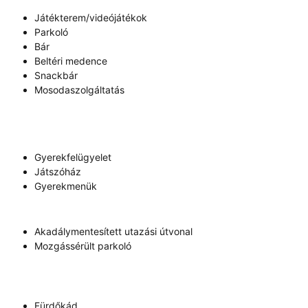
Játékterem/videójátékok
Parkoló
Bár
Beltéri medence
Snackbár
Mosodaszolgáltatás
Gyerekfelügyelet
Játszóház
Gyerekmenük
Akadálymentesített utazási útvonal
Mozgássérült parkoló
Fürdőkád