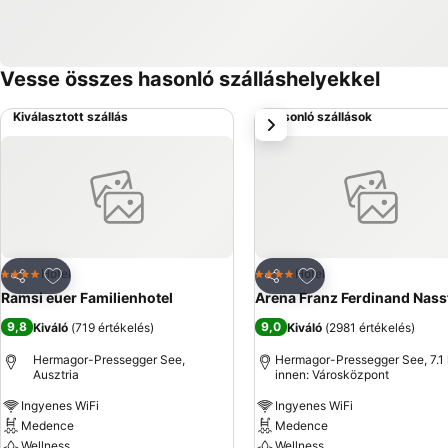
Vesse összes hasonló szálláshelyekkel
Kiválasztott szállás
Hasonló szállások
következő
Hozzáadás a kedvencekhez
Hozzáadás a kedve
Hotel
Hotel
4 Kategória
4 Kategória
Megosztás
Megosztás
Ramsi euer Familienhotel
Arena Franz Ferdinand Nass
9,8
9,0
Kiváló
(
719 értékelés
)
Kiváló
(
2981 értékelés
)
Hermagor-Pressegger See,
Hermagor-Pressegger See, 7.1
Ausztria
innen: Városközpont
Ingyenes WiFi
Ingyenes WiFi
Medence
Medence
Wellness
Wellness