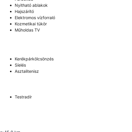
Nyitható ablakok
Hajszárító
Elektromos vízforraló
Kozmetikai tükör
Műholdas TV
Kerékpárkölcsönzés
Síelés
Asztalitenisz
Testradír