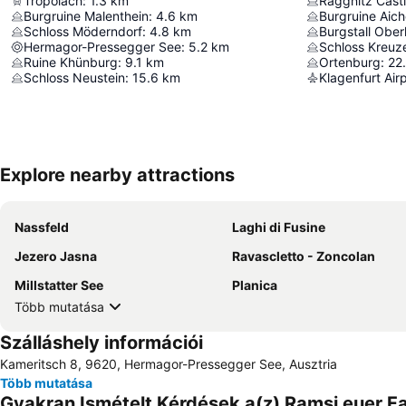
Tröpolach
:
1.3
km
Raggnitz Cast
Burgruine Malenthein
:
4.6
km
Burgruine Aich
Schloss Möderndorf
:
4.8
km
Burgstall Ober
Hermagor-Pressegger See
:
5.2
km
Schloss Kreuz
Ruine Khünburg
:
9.1
km
Ortenburg
:
22
Schloss Neustein
:
15.6
km
Klagenfurt Air
Explore nearby attractions
Nassfeld
Laghi di Fusine
Jezero Jasna
Ravascletto - Zoncolan
Millstatter See
Planica
Több mutatása
Szálláshely információi
Kameritsch 8, 9620, Hermagor-Pressegger See, Ausztria
Több mutatása
Gyakran Ismételt Kérdések a(z) Ramsi euer Fa