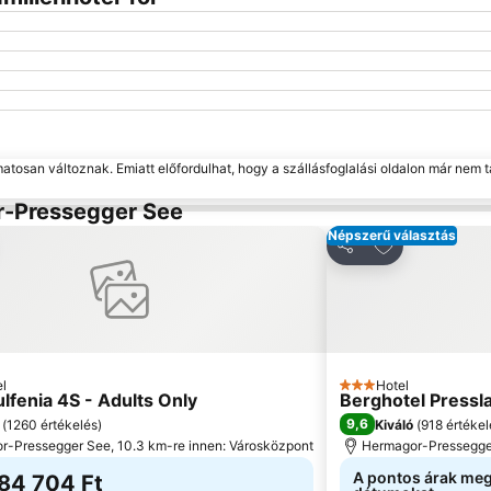
matosan változnak. Emiatt előfordulhat, hogy a szállásfoglalási oldalon már nem t
or-Pressegger See
Népszerű választás
áadás a kedvencekhez
Hozzáadás a 
s
Megosztás
l
Hotel
ia
3 Kategória
lfenia 4S - Adults Only
Berghotel Pressl
9,6
(
1260 értékelés
)
Kiváló
(
918 értékel
r-Pressegger See, 10.3 km-re innen: Városközpont
Hermagor-Pressegger
A pontos árak meg
84 704 Ft