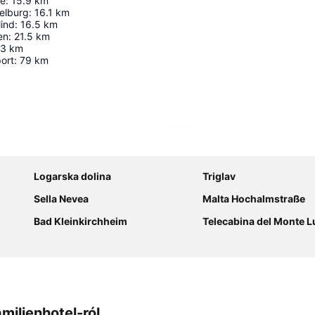
le
:
15.9
km
elburg
:
16.1
km
lind
:
16.5
km
en
:
21.5
km
.3
km
port
:
79
km
Nagy méretű térkép
Logarska dolina
Triglav
Sella Nevea
Malta Hochalmstraße
Bad Kleinkirchheim
Telecabina del Monte L
milienhotel-ról