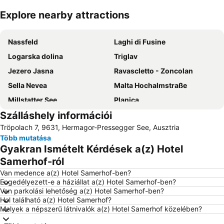
Explore nearby attractions
Nagy méretű térkép
Nassfeld
Laghi di Fusine
Logarska dolina
Triglav
Jezero Jasna
Ravascletto - Zoncolan
Sella Nevea
Malta Hochalmstraße
Millstatter See
Planica
Szálláshely információi
Bad Kleinkirchheim
Telecabina del Monte Lussari
Tröpolach 7, 9631, Hermagor-Pressegger See, Ausztria
Camporosso in Valcanale - Ski Area Tarvisio
Vojaško pokopališče v Logu pod Mangartom
Több mutatása
Kranjska Gora - Ski resort
Mölltaler Gletscher
Gyakran Ismételt Kérdések a(z) Hotel
Erlebnispark Presseggrsee
Abbazia di San Gallo
Samerhof-ról
Rototom Sunspalsh
Villacher Alpenstraße
Van medence a(z) Hotel Samerhof-ben?
Engedélyezett-e a háziállat a(z) Hotel Samerhof-ben?
Villach - Hauptbahnhof
Tenniscenter Annenheim
Van parkolási lehetőség a(z) Hotel Samerhof-ben?
Hol található a(z) Hotel Samerhof?
Alpi Carniche
Civico Museo Archeologico Iulium Carnicum
Melyek a népszerű látnivalók a(z) Hotel Samerhof közelében?
Bad Kleinkirchheim - St Oswald SkyArena
Campingbad Ossiacher See