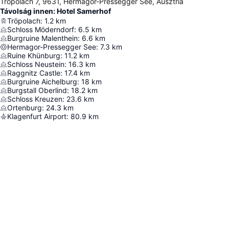
Tröpolach 7, 9631, Hermagor-Pressegger See, Ausztria
Távolság innen: Hotel Samerhof
Tröpolach
:
1.2
km
Schloss Möderndorf
:
6.5
km
Burgruine Malenthein
:
6.6
km
Hermagor-Pressegger See
:
7.3
km
Ruine Khünburg
:
11.2
km
Schloss Neustein
:
16.3
km
Raggnitz Castle
:
17.4
km
Burgruine Aichelburg
:
18
km
Burgstall Oberlind
:
18.2
km
Schloss Kreuzen
:
23.6
km
Ortenburg
:
24.3
km
Klagenfurt Airport
:
80.9
km