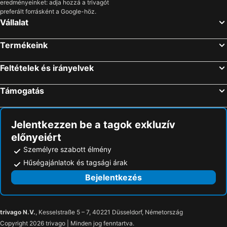
eredményeinket: adja hozzá a trivagót
preferált forrásként a Google-höz.
Vállalat
Termékeink
Feltételek és irányelvek
Támogatás
Jelentkezzen be a tagok exkluzív
előnyeiért
Személyre szabott élmény
Hűségajánlatok és tagsági árak
Bejelentkezés
trivago N.V.
, Kesselstraße 5 – 7, 40221 Düsseldorf, Németország
Copyright 2026 trivago | Minden jog fenntartva.