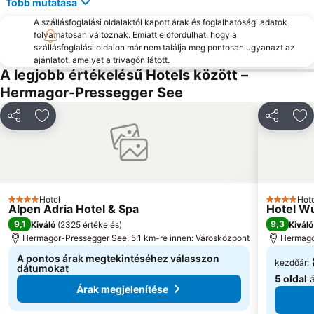
Több mutatása
A szállásfoglalási oldalaktól kapott árak és foglalhatósági adatok
folyamatosan változnak. Emiatt előfordulhat, hogy a
szállásfoglalási oldalon már nem találja meg pontosan ugyanazt az
ajánlatot, amelyet a trivagón látott.
A legjobb értékelésű Hotels között –
Hermagor-Pressegger See
Megosztás
Hozzáadás a kedvencekhez
Megosztá
Ho
Hotel
Hote
4 Kategória
4 Kategór
Alpen Adria Hotel & Spa
Hotel Wu
9,1
9,3
Kiváló
(
2325 értékelés
)
Kiváló
Hermagor-Pressegger See, 5.1 km-re innen: Városközpont
Hermago
A pontos árak megtekintéséhez válasszon
kezdőár:
dátumokat
5 oldal
á
Árak megjelenítése