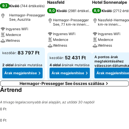
Nassfeld
Hotel Sonnenalpe
9,1
Kiváló
(
744 értékelés
)
9,0
8,9
Kiváló
(
2981 értékelés
)
Kiváló
(
2712 érté
Hermagor-Pressegger
See, Ausztria
Hermagor-Pressegger
Nassfeld-Hermagor,
See, 7.1 km-re innen:
km-re innen:
Városközpont
Városközpont
Ingyenes WiFi
Ingyenes WiFi
Ingyenes WiFi
Medence
Medence
Medence
Wellness
Wellness
Wellness
83 797 Ft
kezdőár:
52 431 Ft
A pontos árak
kezdőár:
megtekintéséhez
2 oldal
árainak mutatása
4 oldal
árainak mutatása
válasszon dátumoka
Árak megjelenítése
Árak megjelenítése
Árak megjelenítése
Hermagor-Pressegger See összes szállása
Ártrend
A trivago legalacsonyabb árai alapján, az utóbbi 30 napból
0 Ft
0 Ft