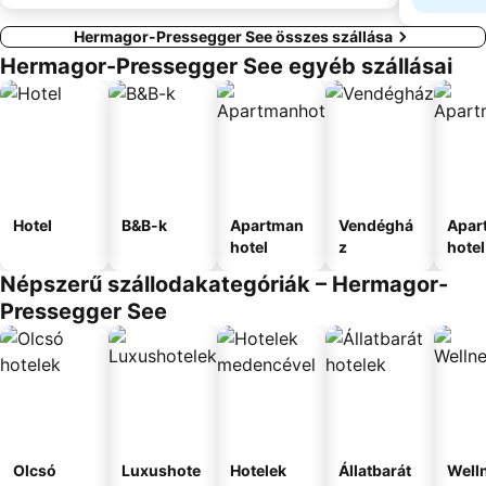
Hermagor-Pressegger See összes szállása
Hermagor-Pressegger See egyéb szállásai
Hotel
B&B-k
Apartman
Vendéghá
Apar
hotel
z
hotel
Népszerű szállodakategóriák – Hermagor-
Pressegger See
Olcsó
Luxushote
Hotelek
Állatbarát
Well