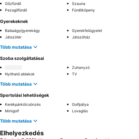
Gőzfürdő
Szauna
Pezsgőfürdő
Fürdőköpeny
Gyerekeknek
Babaágy/gyerekágy
Gyerekfelügyelet
Játszótér
Játszóház
Több mutatása
Szoba szolgáltatásai
Zuhanyzó
Nyitható ablakok
TV
Több mutatása
Sportolási lehetőségek
Kerékpárkölcsönzés
Golfpálya
Minigolf
Lovaglás
Több mutatása
Elhelyezkedés