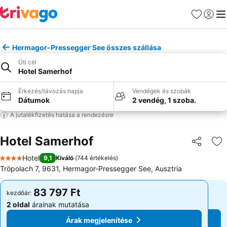
Kedvencek
Bejelen
Me
Hermagor-Pressegger See összes szállása
Úti cél
Hotel Samerhof
Érkezés/távozás napja
Vendégek és szobák
Dátumok
2 vendég, 1 szoba.
A jutalékfizetés hatása a rendezésre
Hotel Samerhof
Megosztá
Ho
Hotel
9,1
Kiváló
(
744 értékelés
)
4 Kategória
Tröpolach 7, 9631, Hermagor-Pressegger See, Ausztria
83 797 Ft
83 797 Ft
kezdőár:
kezdőár:
2 oldal
árainak mutatása
2 oldal
árainak mutatása
Árak megjelenítése
Árak megjelenítése