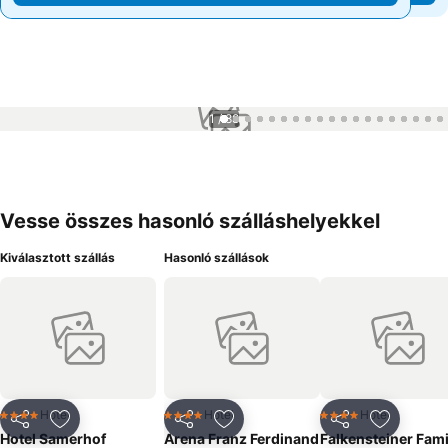
1 / 88
Vesse összes hasonló szálláshelyekkel
Kiválasztott szállás
Hasonló szállások
Hotel
Hotel
Hotel
4 Kategória
4 Kategória
4 Kategória
Megosztás
Hozzáadás a kedvencekhez
Megosztás
Hozzáadás a kedvencekhez
Megosztás
Hozzáad
Hotel Samerhof
Arena Franz Ferdinand
Falkensteiner Fami