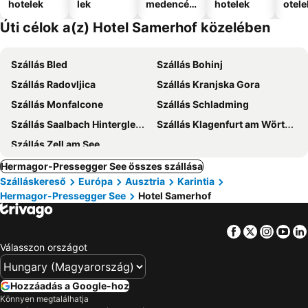
hotelek
lek
medencév
hotelek
otele
el
Úti célok a(z) Hotel Samerhof közelében
Szállás Bled
Szállás Bohinj
Szállás Radovljica
Szállás Kranjska Gora
Szállás Monfalcone
Szállás Schladming
Szállás Saalbach Hinterglemm
Szállás Klagenfurt am Wörthersee
Szállás Zell am See
Hermagor-Pressegger See összes szállása
Szálláskereső
Európa
Ausztria
Karintia
Hermagor-Pressegger See
Hotel Samerhof
Facebook
Twitter
Insta
Yo
Válasszon országot
Hozzáadás a Google-hoz
Könnyen megtalálhatja