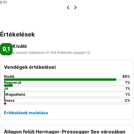
0 Ft
Értékelések
Kiváló
9,1
a vezető oldalakon írt 744 értékelés
alapján
Vendégek értékelései
Kiváló
89
%
Nagyon jó
7
%
Jó
1
%
Elfogadható
1
%
Rossz
2
%
Értékelések mutatása
Átlagon felüli Hermagor-Pressegger See városában