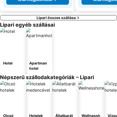
Lipari összes szállása
Lipari egyéb szállásai
Hotel
Apartman
hotel
Népszerű szállodakategóriák – Lipari
Olcsó
Hotelek
Állatbarát
Wellnessh
Vízpa