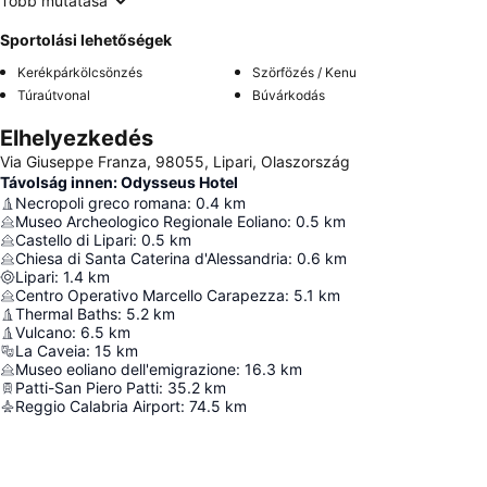
Több mutatása
Sportolási lehetőségek
Kerékpárkölcsönzés
Szörfözés / Kenu
Túraútvonal
Búvárkodás
Elhelyezkedés
Via Giuseppe Franza, 98055, Lipari, Olaszország
Távolság innen: Odysseus Hotel
Necropoli greco romana
:
0.4
km
Museo Archeologico Regionale Eoliano
:
0.5
km
Castello di Lipari
:
0.5
km
Chiesa di Santa Caterina d'Alessandria
:
0.6
km
Lipari
:
1.4
km
Centro Operativo Marcello Carapezza
:
5.1
km
Thermal Baths
:
5.2
km
Vulcano
:
6.5
km
La Caveia
:
15
km
Museo eoliano dell'emigrazione
:
16.3
km
Patti-San Piero Patti
:
35.2
km
Reggio Calabria Airport
:
74.5
km