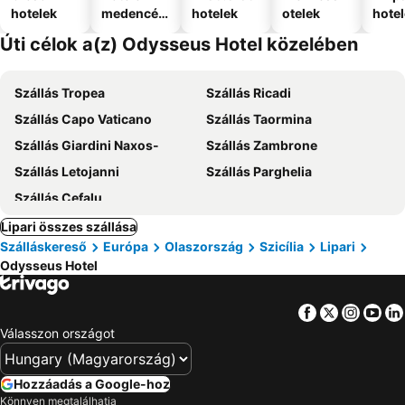
hotelek
medencév
hotelek
otelek
hote
el
Úti célok a(z) Odysseus Hotel közelében
Szállás Tropea
Szállás Ricadi
Szállás Capo Vaticano
Szállás Taormina
Szállás Giardini Naxos-
Szállás Zambrone
Szállás Letojanni
Szállás Parghelia
Szállás Cefalu
Lipari összes szállása
Szálláskereső
Európa
Olaszország
Szicília
Lipari
Odysseus Hotel
Facebook
Twitter
Insta
Yo
Válasszon országot
Hozzáadás a Google-hoz
Könnyen megtalálhatja