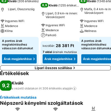
9,2
8,9
Kiváló
(
306 értékelés
)
Kiváló
(
1348 érté
8,9
Kiváló
(
1255 értékelés
)
Lipari, Olaszország
Malfa, 0.4 km-re i
Városközpont
Lipari, 0.9 km-re innen:
Városközpont
Ingyenes WiFi
Ingyenes WiFi
Ingyenes WiFi
Medence
Medence
Medence
Klíma
Wellness
Parkoló
A pontos árak
A pontos árak
megtekintéséhez
megtekintéséhez
28 381 Ft
kezdőár:
válasszon dátumokat
válasszon dátumoka
7 oldal
árainak mutatása
Árak megjelenítése
Árak megjelenítése
Árak megjelenítése
Lipari összes szállása
Értékelések
Kiváló
9,2
a vezető oldalakon írt 306 értékelés
alapján
Értékelések mutatása
Népszerű kényelmi szolgáltatások