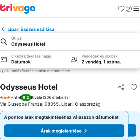
Kedvencek
Bejelen
Me
Lipari összes szállása
Úti cél
Odysseus Hotel
Érkezés/távozás napja
Vendégek és szobák
Dátumok
2 vendég, 1 szoba.
A jutalékfizetés hatása a rendezésre
Odysseus Hotel
Megosztá
Ho
Hotel
9,2
Kiváló
(
306 értékelés
)
3 Kategória
Via Giuseppe Franza, 98055, Lipari, Olaszország
A pontos árak megtekintéséhez válasszon dátumokat
A pontos árak megtekintéséhez válasszon dátumokat
Árak megjelenítése
Árak megjelenítése