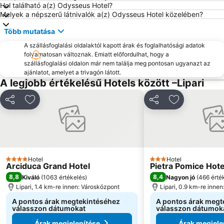
Hol található a(z) Odysseus Hotel?
Melyek a népszerű látnivalók a(z) Odysseus Hotel közelében?
Több mutatása
A szállásfoglalási oldalaktól kapott árak és foglalhatósági adatok
folyamatosan változnak. Emiatt előfordulhat, hogy a
szállásfoglalási oldalon már nem találja meg pontosan ugyanazt az
ajánlatot, amelyet a trivagón látott.
A legjobb értékelésű Hotels között –Lipari
Megosztás
Hozzáadás a kedvencekhez
Megosztás
Hozzáadás a
Hotel
Hotel
4 Kategória
3 Kategória
Arciduca Grand Hotel
Pietra Pomice Hote
8,8
8,4
Kiváló
(
1063 értékelés
)
Nagyon jó
(
466 érté
Lipari, 1.4 km-re innen: Városközpont
Lipari, 0.9 km-re inne
A pontos árak megtekintéséhez
A pontos árak megt
válasszon dátumokat
válasszon dátumok
Árak megjelenítése
Árak megjele