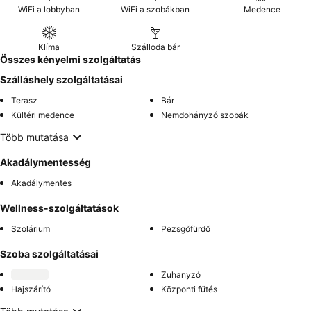
WiFi a lobbyban
WiFi a szobákban
Medence
Klíma
Szálloda bár
Összes kényelmi szolgáltatás
Szálláshely szolgáltatásai
Terasz
Bár
Kültéri medence
Nemdohányzó szobák
Több mutatása
Akadálymentesség
Akadálymentes
Wellness-szolgáltatások
Szolárium
Pezsgőfürdő
Szoba szolgáltatásai
Zuhanyzó
Hajszárító
Központi fűtés