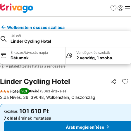
Kedvencek
Bejelen
Me
Wolkenstein összes szállása
Úti cél
Linder Cycling Hotel
Érkezés/távozás napja
Vendégek és szobák
Dátumok
2 vendég, 1 szoba.
A jutalékfizetés hatása a rendezésre
Linder Cycling Hotel
Megosztá
Ho
Hotel
9,3
Kiváló
(
3063 értékelés
)
3 Kategória
S.da Nives, 36, 39048, Wolkenstein, Olaszország
101 610 Ft
101 610 Ft
kezdőár:
kezdőár:
7 oldal
árainak mutatása
7 oldal
árainak mutatása
Árak megjelenítése
Árak megjelenítése