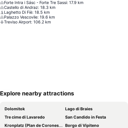
Forte Intra i Sásc - Forte Tre Sassi
:
17.9
km
Castello di Andraz
:
18.3
km
Laghetto Di Fiè
:
18.5
km
Palazzo Vescovile
:
19.6
km
Treviso Airport
:
106.2
km
Explore nearby attractions
Nagy méretű térkép
Dolomitok
Lago di Braies
Tre cime di Lavaredo
San Candido in Festa
Kronplatz (Plan de Corones) Síterep
Borgo di Vipiteno