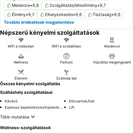
Medence
•
9,8
Szolgáltatás/létesítmény
•
9,7
Élmény
•
9,7
Elhelyezkedés
•
9,6
Tisztaság
•
9,6
További értékelések megjelenítése
Népszerű kényelmi szolgáltatások
WiFi a lobbyban
WiFi a szobákban
Medence
Wellness
Parkoló
Háziállat megengedett
Étterem
Szálloda bár
Összes kényelmi szolgáltatás
Szálláshely szolgáltatásai
Kávézó
Előcsarnok/hall
Expressz bejelentkezés/kijelentkezés
Lift
Több mutatása
Wellness-szolgáltatások