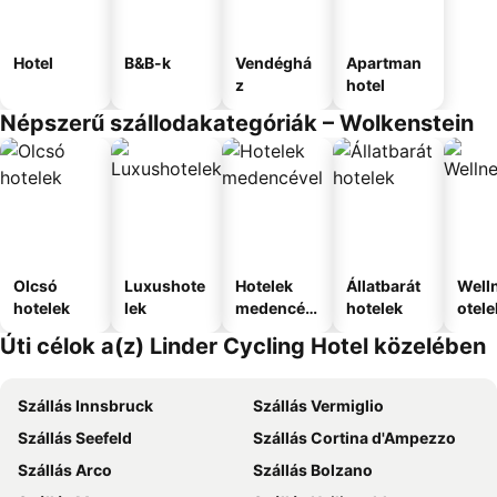
Hotel
B&B-k
Vendéghá
Apartman
z
hotel
Népszerű szállodakategóriák – Wolkenstein
Olcsó
Luxushote
Hotelek
Állatbarát
Well
hotelek
lek
medencév
hotelek
otele
el
Úti célok a(z) Linder Cycling Hotel közelében
Szállás Innsbruck
Szállás Vermiglio
Szállás Seefeld
Szállás Cortina d'Ampezzo
Szállás Arco
Szállás Bolzano