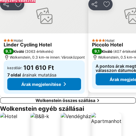
Népszerű választás
Megosztás
Hozzáadás a kedvencekhez
Megosztás
Hozzáadás a
Hotel
Hotel
3 Kategória
4 Kategória
Linder Cycling Hotel
Piccolo Hotel
9,3
9,1
Kiváló
(
3063 értékelés
)
Kiváló
(
407 értékel
Wolkenstein, 0.3 km-re innen: Városközpont
Wolkenstein, 0.5 km-r
A pontos árak meg
101 610 Ft
kezdőár:
válasszon dátumok
7 oldal
árainak mutatása
Árak megjele
Árak megjelenítése
Wolkenstein összes szállása
Wolkenstein egyéb szállásai