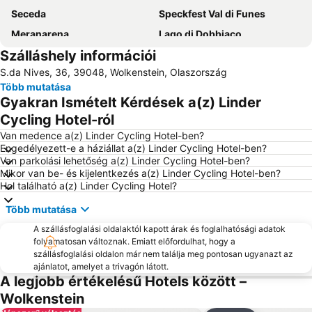
Seceda
Speckfest Val di Funes
Meranarena
Lago di Dobbiaco
Szálláshely információi
Lago di Misurina
Carbonin
S.da Nives, 36, 39048, Wolkenstein, Olaszország
Alpe di Siusi
Sella Ronda
Több mutatása
Passo Pordoi
Bolzano Repülőtér
Gyakran Ismételt Kérdések a(z) Linder
Parco Naturale delle Dolomiti d'Ampezzo
Bellamonte
Cycling Hotel-ról
Alta Badia
Olympic Ice Stadium
Van medence a(z) Linder Cycling Hotel-ben?
Engedélyezett-e a háziállat a(z) Linder Cycling Hotel-ben?
Biotopo Lago di Caldaro
Lago del Mis
Van parkolási lehetőség a(z) Linder Cycling Hotel-ben?
Mikor van be- és kijelentkezés a(z) Linder Cycling Hotel-ben?
Palestra di roccia
Passo Falzarego
Hol található a(z) Linder Cycling Hotel?
Passo Rolle
Siusi allo Scilliar
Több mutatása
Parco Naturale Fanes - Senes - Braies
Karersee
A szállásfoglalási oldalaktól kapott árak és foglalhatósági adatok
Civetta
La chiesa di Santa Maddalena
folyamatosan változnak. Emiatt előfordulhat, hogy a
szállásfoglalási oldalon már nem találja meg pontosan ugyanazt az
Tofana
Stazioni sciistiche di Dolomiti Superski
ajánlatot, amelyet a trivagón látott.
Centro storico
Egetmann Statua con Fontana
A legjobb értékelésű Hotels között –
Wolkenstein
Südtirol Classic Rallye
Ippodromo Merano