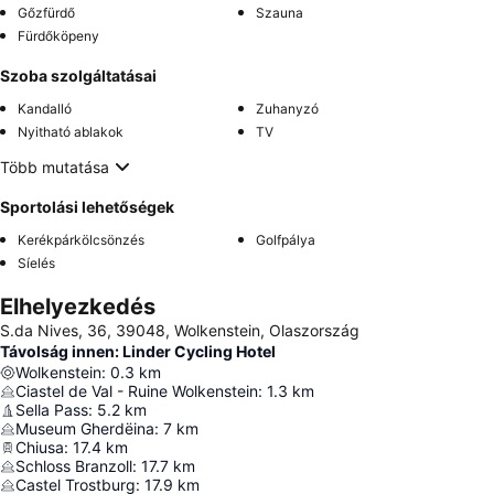
Gőzfürdő
Szauna
Fürdőköpeny
Szoba szolgáltatásai
Kandalló
Zuhanyzó
Nyitható ablakok
TV
Több mutatása
Sportolási lehetőségek
Kerékpárkölcsönzés
Golfpálya
Síelés
Elhelyezkedés
S.da Nives, 36, 39048, Wolkenstein, Olaszország
Távolság innen: Linder Cycling Hotel
Wolkenstein
:
0.3
km
Ciastel de Val - Ruine Wolkenstein
:
1.3
km
Sella Pass
:
5.2
km
Museum Gherdëina
:
7
km
Chiusa
:
17.4
km
Schloss Branzoll
:
17.7
km
Castel Trostburg
:
17.9
km