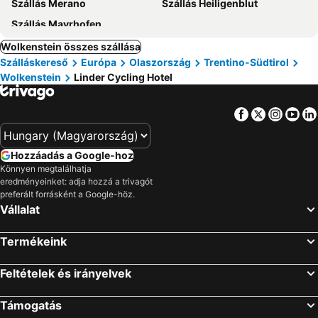
Szállás Merano
Szállás Heiligenblut
Szállás Mayrhofen
Wolkenstein összes szállása
Szálláskereső
Európa
Olaszország
Trentino-Südtirol
Wolkenstein
Linder Cycling Hotel
Facebook
Twitter
Insta
Yo
Hozzáadás a Google-hoz
Könnyen megtalálhatja
eredményeinket: adja hozzá a trivagót
preferált forrásként a Google-höz.
Vállalat
Termékeink
Feltételek és irányelvek
Támogatás