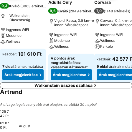
Adults Only
Corvara
9,3
Kiváló
(
3063 értékelés
)
9,6
7,0
Kiváló
(
2049 értékelés
)
(
1148 értékelés
)
Wolkenstein,
Olaszország
Vigo di Fassa, 0.5 km-re
Corvara, 0.4 km-re
innen: Városközpont
innen: Városközpon
Ingyenes WiFi
Ingyenes WiFi
Ingyenes WiFi
Medence
Medence
Wellness
Wellness
Wellness
Parkoló
101 610 Ft
kezdőár:
A pontos árak
42 577 F
kezdőár:
megtekintéséhez
7 oldal
árainak mutatása
9 oldal
árainak muta
válasszon dátumokat
Árak megjelenítése
Árak megjelenítése
Árak megjelenítése
Wolkenstein összes szállása
Ártrend
A trivago legalacsonyabb árai alapján, az utóbbi 30 napból
125 7
42 Ft
62 87
August
Thursday, August 27
125 742 Ft
Saturday, August 29
121 150 Ft
0 Ft
Tuesday, September 08
116 577 Ft
Sunday, August 30
95 089 Ft