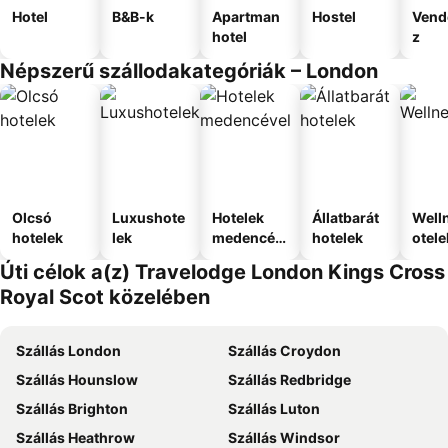
Hotel
B&B-k
Apartman
Hostel
Vend
hotel
z
Népszerű szállodakategóriák – London
Olcsó
Luxushote
Hotelek
Állatbarát
Well
hotelek
lek
medencév
hotelek
otele
el
Úti célok a(z) Travelodge London Kings Cross
Royal Scot közelében
Szállás London
Szállás Croydon
Szállás Hounslow
Szállás Redbridge
Szállás Brighton
Szállás Luton
Szállás Heathrow
Szállás Windsor