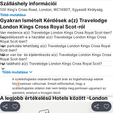
Szálláshely információi
Kings Cross Pályaudvar
Paddington
100 King's Cross Road, London, WC1X9DT, Egyesült Királyság
Kensington városrész
Paddington állomás
Több mutatása
Camden Town városrész
Buckingham Palace
Gyakran Ismételt Kérdések a(z) Travelodge
Brit Múzeum
London Gatwick Repülőtér
London Kings Cross Royal Scot-ról
Tower of London
South Kensington
Van medence a(z) Travelodge London Kings Cross Royal Scot-ben?
Engedélyezett-e a háziállat a(z) Travelodge London Kings Cross
Golders Green Metro Station
SoHo városrész
Royal Scot-ben?
Van parkolási lehetőség a(z) Travelodge London Kings Cross Royal
Tottenham
O2 Aréna
Scot-ben?
St Pancras
Covent Garden városrész
Mikor van be- és kijelentkezés a(z) Travelodge London Kings Cross
Royal Scot-ben?
Victoria állomás
Waterloo Station
Hol található a(z) Travelodge London Kings Cross Royal Scot?
Stratford Centre
Szent Pancras állomás
Több mutatása
City városrész
Notting Hill
A szállásfoglalási oldalaktól kapott árak és foglalhatósági adatok
Oxford Street
Emirates Stadium
folyamatosan változnak. Emiatt előfordulhat, hogy a
szállásfoglalási oldalon már nem találja meg pontosan ugyanazt az
Tower-híd
Chelsea
ajánlatot, amelyet a trivagón látott.
A legjobb értékelésű Hotels között –London
Warner Bros Studio Tour
Bloomsbury városrész
Earls Court városrész
Crystal Palace
Megosztás
Hozzáadás a kedvencekhez
Megosztás
Hoz
Cricklewood
Westfield Stratford városnegyed