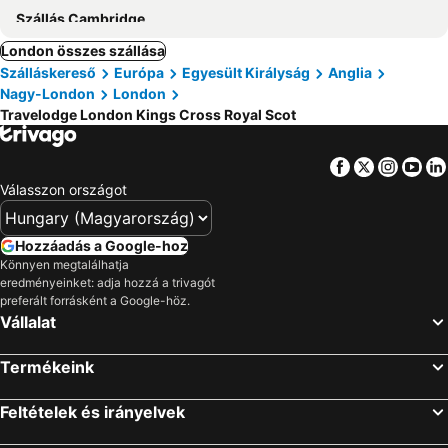
Szállás Cambridge
London összes szállása
Szálláskereső
Európa
Egyesült Királyság
Anglia
Nagy-London
London
Travelodge London Kings Cross Royal Scot
Facebook
Twitter
Insta
Yo
Válasszon országot
Hozzáadás a Google-hoz
Könnyen megtalálhatja
eredményeinket: adja hozzá a trivagót
preferált forrásként a Google-höz.
Vállalat
Termékeink
Feltételek és irányelvek