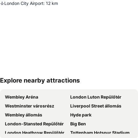
London City Airport
:
12
km
Explore nearby attractions
Nagy méretű térkép
Wembley Aréna
London Luton Repülőtér
Westminster városrész
Liverpool Street állomás
Wembley állomás
Hyde park
London-Stansted Repülőtér
Big Ben
London Heathrow Repülőtér
Tottenham Hotspur Stadium