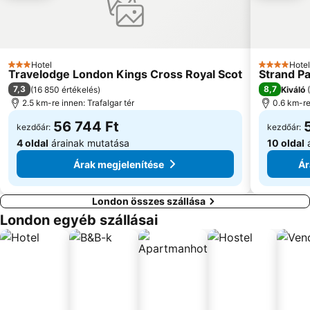
Greenwich Park
Islington
Trafalgar tér
Baker Street
Pimlico
Royal Albert koncertterem
Hotel
Hotel
3 Kategória
4 Kategóri
Travelodge London Kings Cross Royal Scot
Strand P
King's Cross Station
Euston állomás
7,3
8,7
(
16 850 értékelés
)
Kiváló
(
2.5 km-re innen: Trafalgar tér
0.6 km-re
56 744 Ft
kezdőár:
kezdőár:
4 oldal
árainak mutatása
10 oldal
á
Árak megjelenítése
Ár
London összes szállása
London egyéb szállásai