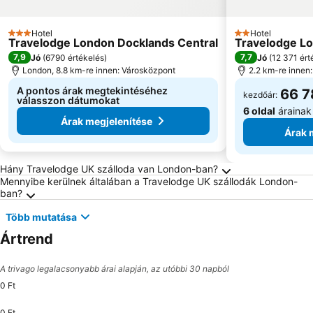
Hotel
Hotel
3 Kategória
2 Kategória
Travelodge London Docklands Central
Travelodge Lo
7,9
7,7
Jó
(
6790 értékelés
)
Jó
(
12 371 ért
London, 8.8 km-re innen: Városközpont
2.2 km-re innen
A pontos árak megtekintéséhez
66 7
kezdőár:
válasszon dátumokat
6 oldal
árainak
Árak megjelenítése
Árak 
Gyakran Ismételt Kérdések London úticélról
Hány Travelodge UK szálloda van London-ban?
Mennyibe kerülnek általában a Travelodge UK szállodák London-
ban?
Több mutatása
Ártrend
A trivago legalacsonyabb árai alapján, az utóbbi 30 napból
0 Ft
0 Ft