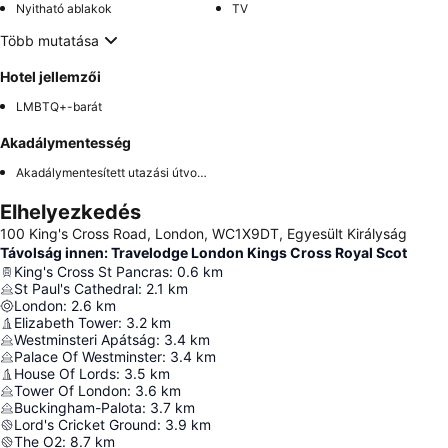
Nyitható ablakok
TV
Több mutatása
Hotel jellemzői
LMBTQ+-barát
Akadálymentesség
Akadálymentesített utazási útvonal
Elhelyezkedés
100 King's Cross Road, London, WC1X9DT, Egyesült Királyság
Távolság innen: Travelodge London Kings Cross Royal Scot
King's Cross St Pancras
:
0.6
km
St Paul's Cathedral
:
2.1
km
London
:
2.6
km
Elizabeth Tower
:
3.2
km
Westminsteri Apátság
:
3.4
km
Palace Of Westminster
:
3.4
km
House Of Lords
:
3.5
km
Tower Of London
:
3.6
km
Buckingham-Palota
:
3.7
km
Lord's Cricket Ground
:
3.9
km
The O2
:
8.7
km