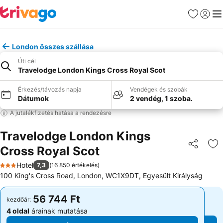
Kedvencek
Bejelen
Me
London összes szállása
Úti cél
Travelodge London Kings Cross Royal Scot
Érkezés/távozás napja
Vendégek és szobák
Dátumok
2 vendég, 1 szoba.
A jutalékfizetés hatása a rendezésre
Travelodge London Kings
Cross Royal Scot
Megosztá
Ho
Hotel
7,3
(
16 850 értékelés
)
3 Kategória
100 King's Cross Road, London, WC1X9DT, Egyesült Királyság
56 744 Ft
56 744 Ft
kezdőár:
kezdőár:
4 oldal
árainak mutatása
4 oldal
árainak mutatása