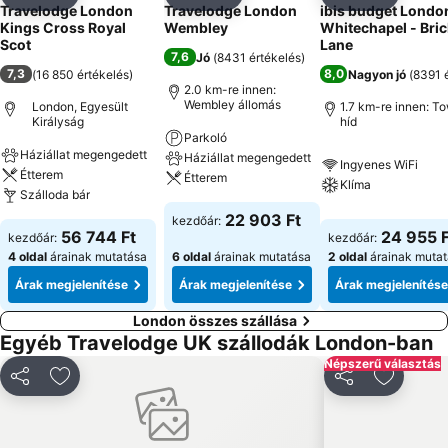
Megosztás
Hozzáadás a kedvencekhez
Megosztás
Hozzáadás a kedvencekhez
Megosztás
Hozzáad
Travelodge London
Travelodge London
ibis budget Londo
Kings Cross Royal
Wembley
Whitechapel - Bric
Scot
Lane
7,6
Jó
(
8431 értékelés
)
7,3
8,0
(
16 850 értékelés
)
Nagyon jó
(
8391 
2.0 km-re innen:
Wembley állomás
London, Egyesült
1.7 km-re innen: T
Királyság
híd
Parkoló
Háziállat megengedett
Háziállat megengedett
Ingyenes WiFi
Étterem
Étterem
Klíma
Szálloda bár
22 903 Ft
kezdőár:
56 744 Ft
24 955 F
kezdőár:
kezdőár:
4 oldal
árainak mutatása
6 oldal
árainak mutatása
2 oldal
árainak muta
Árak megjelenítése
Árak megjelenítése
Árak megjelenítése
London összes szállása
Egyéb Travelodge UK szállodák London-ban
Népszerű választás
Megosztás
Hozzáadás a kedvencekhez
Megosztás
Hozzáad