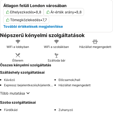
Átlagon felüli London városában
Elhelyezkedés
•
8,8
Ár-érték arány
•
8,8
Tömegközlekedés
•
7,7
További értékelések megjelenítése
Népszerű kényelmi szolgáltatások
WiFi a lobbyban
WiFi a szobákban
Háziállat megengedett
Étterem
Szálloda bár
Összes kényelmi szolgáltatás
Szálláshely szolgáltatásai
Kávézó
Előcsarnok/hall
Expressz bejelentkezés/kijelentkezés
Háziállat megengedett
Több mutatása
Szoba szolgáltatásai
Fürdőkád
Zuhanyzó