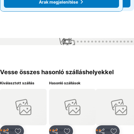
Árak megjelenítése
Árak megjelenítése
1 / 22
Vesse összes hasonló szálláshelyekkel
Kiválasztott szállás
Hasonló szállások
Hotel
Hotel
Hotel
3 Kategória
3 Kategória
2 Kategória