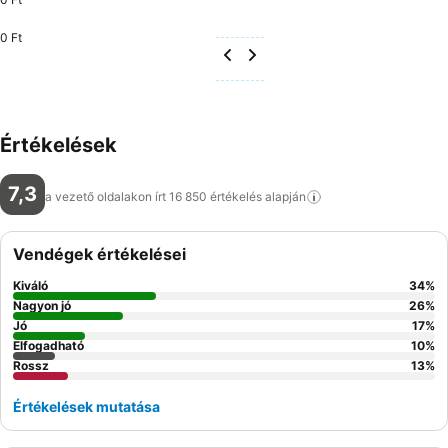
0 Ft
Értékelések
7,3
a vezető oldalakon írt 16 850 értékelés
alapján
Vendégek értékelései
Kiváló
34
%
Nagyon jó
26
%
Jó
17
%
Elfogadható
10
%
Rossz
13
%
Értékelések mutatása