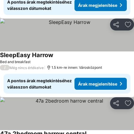
A pontos árak megtekintéséhez
Árak megjelenítése
válasszon dátumokat
Megosztá
Ho
SleepEasy Harrow
Árak megjelenítése
Bed and breakfast
/
1.5 km-re innen: Városközpont
Még nincs értékelve
A pontos árak megtekintéséhez
Árak megjelenítése
válasszon dátumokat
Megosztá
Ho
47a 2bedroom harrow central