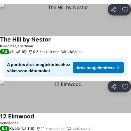
Megosztá
Ho
The Hill by Nestor
Árak megjelenítése
Kiadó ház/apartman
7,8
Jó
19
0.3 km-re innen: Városközpont
A pontos árak megtekintéséhez
Árak megjelenítése
válasszon dátumokat
Megosztá
Ho
12 Elmwood
Árak megjelenítése
Vendégház
9,2
Kiváló
115
1.1 km-re innen: Városközpont