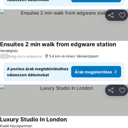
Megosztá
Ho
Ensuites 2 min walk from edgware station
Árak 
Vendégház
/
5.4 km-re innen: Városközpont
Még nincs értékelve
A pontos árak megtekintéséhez
Árak megjelenítése
válasszon dátumokat
Megosztá
Ho
Luxury Studio In London
Árak megjelenítése
Kiadó ház/apartman