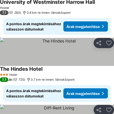
University of Westminster Harrow Hall
Árak megj
Hostel
7,1
283
0.8 km-re innen: Városközpont
A pontos árak megtekintéséhez
Árak megjelenítése
válasszon dátumokat
Megosztá
Ho
The Hindes Hotel
Árak megjelenítése
Hotel
3 Kategória
7,7
Jó
725
0.7 km-re innen: Városközpont
A pontos árak megtekintéséhez
Árak megjelenítése
válasszon dátumokat
Megosztá
Ho