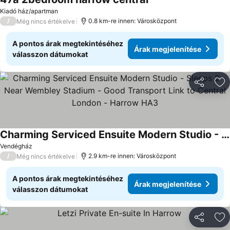
Árak megjelenítése
Kiadó ház/apartman
/
0.8 km-re innen: Városközpont
Még nincs értékelve
A pontos árak megtekintéséhez
Árak megjelenítése
válasszon dátumokat
Megosztá
Ho
Charming Serviced Ensuite Modern Studio - Sleeps 2 - Near Wembley Stadium - Good Transport Link to Central London - Harrow HA3
Árak megjelenítése
Vendégház
/
2.9 km-re innen: Városközpont
Még nincs értékelve
A pontos árak megtekintéséhez
Árak megjelenítése
válasszon dátumokat
Megosztá
Ho