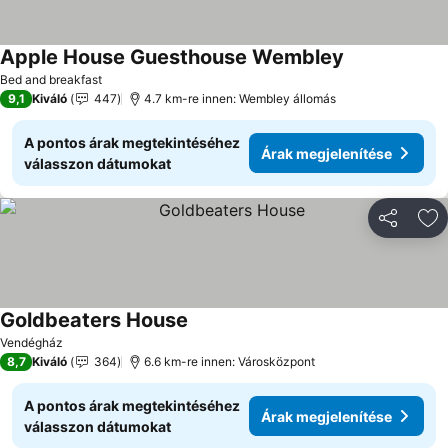
Apple House Guesthouse Wembley
Árak megjelen
Bed and breakfast
9,1
Kiváló
447
4.7 km-re innen: Wembley állomás
A pontos árak megtekintéséhez
Árak megjelenítése
válasszon dátumokat
Megosztá
Ho
Goldbeaters House
Árak megjelenítése
Vendégház
8,7
Kiváló
364
6.6 km-re innen: Városközpont
A pontos árak megtekintéséhez
Árak megjelenítése
válasszon dátumokat