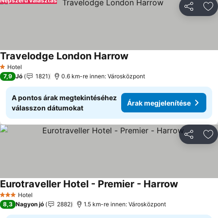
Népszerű választás
Megosztá
Ho
Travelodge London Harrow
Árak megjelenítése
Hotel
1 Kategória
7,9
Jó
1821
0.6 km-re innen: Városközpont
A pontos árak megtekintéséhez
Árak megjelenítése
válasszon dátumokat
Megosztá
Ho
Eurotraveller Hotel - Premier - Harrow
Árak megje
Hotel
3 Kategória
8,3
Nagyon jó
2882
1.5 km-re innen: Városközpont