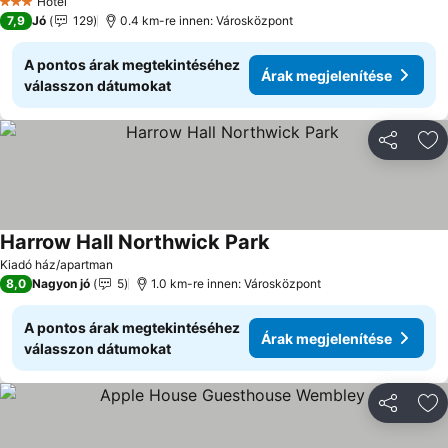
Hotel
3 Kategória
7,9
Jó
129
0.4 km-re innen: Városközpont
A pontos árak megtekintéséhez
Árak megjelenítése
válasszon dátumokat
Megosztá
Ho
Harrow Hall Northwick Park
Árak megjelenítése
Kiadó ház/apartman
8,0
Nagyon jó
5
1.0 km-re innen: Városközpont
A pontos árak megtekintéséhez
Árak megjelenítése
válasszon dátumokat
Megosztá
Ho