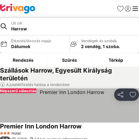
Kedvencek
Bejelen
Me
Úti cél
Harrow
Érkezés/távozás napja
Vendégek és szobák
Dátumok
2 vendég, 1 szoba.
Rendezés
Szűrés
Térkép
Szállások Harrow, Egyesült Királyság
területén
A jutalékfizetés hatása a rendezésre
Népszerű választás
Megosztá
Ho
Premier Inn London Harrow
Árak megjelenítése
Hotel
3 Kategória