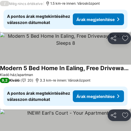
/
1.5 km-re innen: Városközpont
Még nincs értékelve
A pontos árak megtekintéséhez
Árak megjelenítése
válasszon dátumokat
Megosztá
Ho
Modern 5 Bed Home In Ealing, Free Driveway Parking, Sleeps 8
Árak megjelenítése
Kiadó ház/apartman
9,2
Kiváló
20
3.3 km-re innen: Városközpont
A pontos árak megtekintéséhez
Árak megjelenítése
válasszon dátumokat
Megosztá
Ho