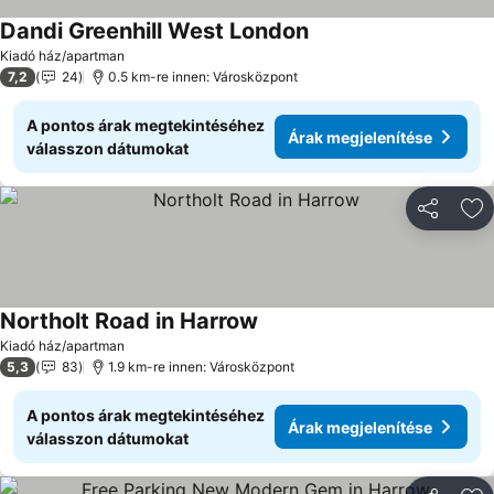
Dandi Greenhill West London
Árak megjelenítése
Kiadó ház/apartman
7,2
24
0.5 km-re innen: Városközpont
A pontos árak megtekintéséhez
Árak megjelenítése
válasszon dátumokat
Megosztá
Ho
Northolt Road in Harrow
Árak megjelenítése
Kiadó ház/apartman
5,3
83
1.9 km-re innen: Városközpont
A pontos árak megtekintéséhez
Árak megjelenítése
válasszon dátumokat