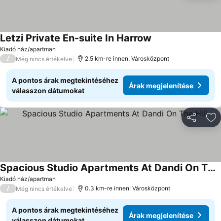
Letzi Private En-suite In Harrow
Árak megjelenítés
Kiadó ház/apartman
/
2.5 km-re innen: Városközpont
Még nincs értékelve
A pontos árak megtekintéséhez
Árak megjelenítése
válasszon dátumokat
Megosztá
Ho
Spacious Studio Apartments At Dandi On The Hill
Árak megjelenítése
Kiadó ház/apartman
/
0.3 km-re innen: Városközpont
Még nincs értékelve
A pontos árak megtekintéséhez
Árak megjelenítése
válasszon dátumokat