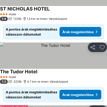
ST NICHOLAS HOTEL
Árak megjelenítése
Hotel
3 Kategória
7,4
1339
1.2 km-re innen: Városközpont
A pontos árak megtekintéséhez
Árak megjelenítése
válasszon dátumokat
Megosztá
Ho
The Tudor Hotel
Árak megjelenítése
Hotel
3 Kategória
7,3
3238
4.7 km-re innen: Városközpont
A pontos árak megtekintéséhez
Árak megjelenítése
válasszon dátumokat