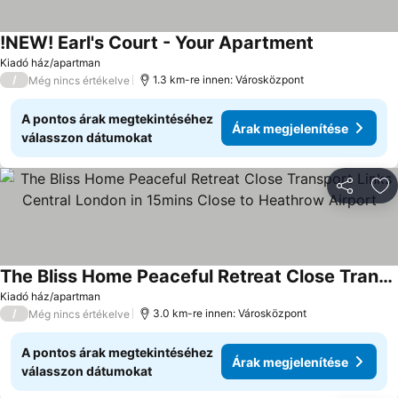
!NEW! Earl's Court - Your Apartment
Árak megjele
Kiadó ház/apartman
/
1.3 km-re innen: Városközpont
Még nincs értékelve
A pontos árak megtekintéséhez
Árak megjelenítése
válasszon dátumokat
Megosztá
Ho
The Bliss Home Peaceful Retreat Close Transport Links Central London in 15mins Close to Heathrow Airport
Árak megjelenítése
Kiadó ház/apartman
/
3.0 km-re innen: Városközpont
Még nincs értékelve
A pontos árak megtekintéséhez
Árak megjelenítése
válasszon dátumokat