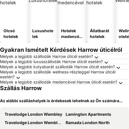
Olcsó
Luxushote
Hotelek
Állatbarát
Well
hotelek
lek
medencév
hotelek
otele
el
Gyakran Ismételt Kérdések Harrow úticélról
Melyek a legjobb szállodák Harrow úticél esetén?
Melyek a legjobb luxusszállodák Harrow úticél esetén?
Melyek a legjobb kutyabarát szállodák Harrow úticél esetén?
Melyek a legjobb szállodák wellness-részleggel Harrow úticél
esetén?
Melyek a legjobb szállodák medencével Harrow úticél esetén?
Szállás Harrow
Az alábbi szálláshelyek is érdekesek lehetnek az Ön számára...
Travelodge London Wembley
Lamington Apartments
Travelodge London Wembley High Road
Ramada London North