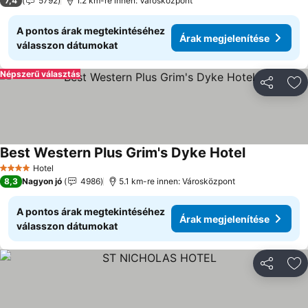
7,4
5792
1.2 km-re innen: Városközpont
A pontos árak megtekintéséhez
Árak megjelenítése
válasszon dátumokat
Népszerű választás
Megosztá
Ho
Best Western Plus Grim's Dyke Hotel
Árak megjel
Hotel
4 Kategória
8,3
Nagyon jó
4986
5.1 km-re innen: Városközpont
A pontos árak megtekintéséhez
Árak megjelenítése
válasszon dátumokat
Megosztá
Ho