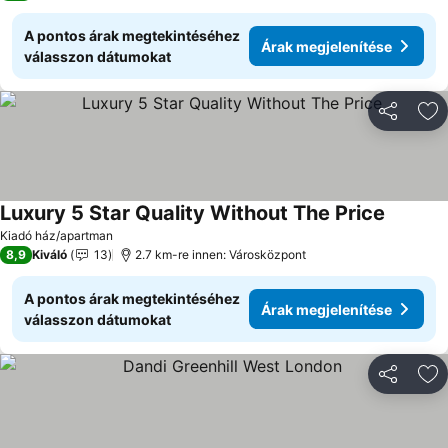
A pontos árak megtekintéséhez
Árak megjelenítése
válasszon dátumokat
Megosztá
Ho
Luxury 5 Star Quality Without The Price
Árak meg
Kiadó ház/apartman
8,9
Kiváló
13
2.7 km-re innen: Városközpont
A pontos árak megtekintéséhez
Árak megjelenítése
válasszon dátumokat
Megosztá
Ho