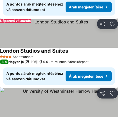
A pontos árak megtekintéséhez
Árak megjelenítése
válasszon dátumokat
Népszerű választás
Megosztá
Ho
London Studios and Suites
Árak megjelenítése
Apartmanhotel
4 Kategória
8,4
Nagyon jó
196
0.6 km-re innen: Városközpont
A pontos árak megtekintéséhez
Árak megjelenítése
válasszon dátumokat
Megosztá
Ho