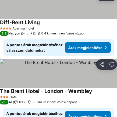
Diff-Rent Living
Árak megjelenítése
Apartmanhotel
4 Kategória
8,2
Nagyon jó
72
0.4 km-re innen: Városközpont
A pontos árak megtekintéséhez
Árak megjelenítése
válasszon dátumokat
Megosztá
Ho
The Brent Hotel - London - Wembley
Árak megjele
Hotel
3 Kategória
7,9
Jó
698
3.0 km-re innen: Városközpont
A pontos árak megtekintéséhez
Árak megjelenítése