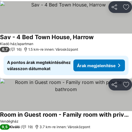
Megosztá
Ho
Sav - 4 Bed Town House, Harrow
Árak megjeleníté
Kiadó ház/apartman
6,7
16
1.5 km-re innen: Városközpont
A pontos árak megtekintéséhez
Árak megjelenítése
válasszon dátumokat
Megosztá
Ho
Room in Guest room - Family room with private bathroom
Árak megjelenítése
Vendégház
9,5
Kiváló
19
3.7 km-re innen: Városközpont