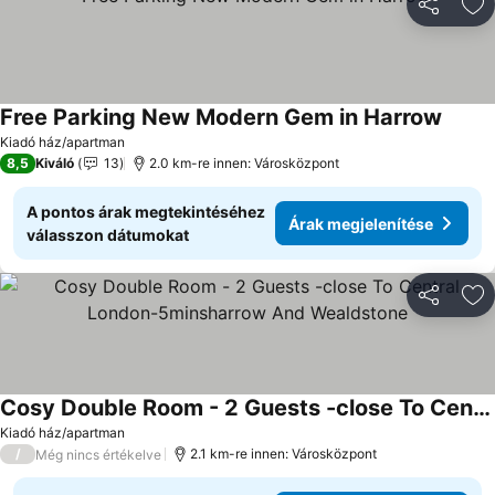
Megosztá
Ho
Free Parking New Modern Gem in Harrow
Árak m
Kiadó ház/apartman
8,5
Kiváló
13
2.0 km-re innen: Városközpont
A pontos árak megtekintéséhez
Árak megjelenítése
válasszon dátumokat
Megosztá
Ho
Cosy Double Room - 2 Guests -close To Central London-5minsharrow And Wealdstone
Árak megjelenítése
Kiadó ház/apartman
/
2.1 km-re innen: Városközpont
Még nincs értékelve