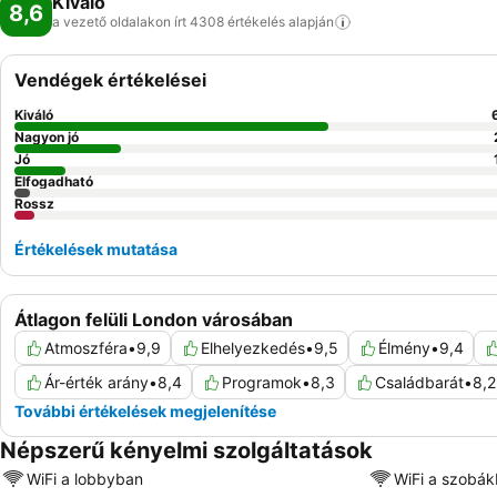
Kiváló
8,6
a vezető oldalakon írt 4308 értékelés
alapján
Vendégek értékelései
Kiváló
Nagyon jó
Jó
Elfogadható
Rossz
Értékelések mutatása
Átlagon felüli London városában
Atmoszféra
•
9,9
Elhelyezkedés
•
9,5
Élmény
•
9,4
Ár-érték arány
•
8,4
Programok
•
8,3
Családbarát
•
8,2
További értékelések megjelenítése
Népszerű kényelmi szolgáltatások
WiFi a lobbyban
WiFi a szobá