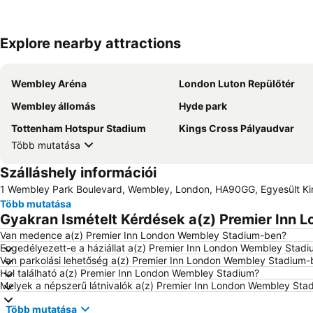
Explore nearby attractions
Wembley Aréna
London Luton Repülőtér
Wembley állomás
Hyde park
Tottenham Hotspur Stadium
Kings Cross Pályaudvar
Több mutatása
Szálláshely információi
1 Wembley Park Boulevard, Wembley, London, HA90GG, Egyesült Ki
Több mutatása
Gyakran Ismételt Kérdések a(z) Premier Inn 
Van medence a(z) Premier Inn London Wembley Stadium-ben?
Engedélyezett-e a háziállat a(z) Premier Inn London Wembley Stad
Van parkolási lehetőség a(z) Premier Inn London Wembley Stadium-
Hol található a(z) Premier Inn London Wembley Stadium?
Melyek a népszerű látnivalók a(z) Premier Inn London Wembley Sta
Több mutatása