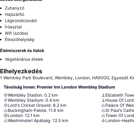
Zuhanyzó
Hajszárító
Légkondicionáló
Íróasztal
Wifi (szoba)
Étkezőhelyiség
Élelmiszerek és italok
Vegetáriánus ételek
Elhelyezkedés
1 Wembley Park Boulevard, Wembley, London, HA90GG, Egyesült Ki
Távolság innen: Premier Inn London Wembley Stadium
Wembley Stadion
:
0.2
km
Elizabeth Tow
Wembley Stadium
:
0.4
km
House Of Lord
Lord's Cricket Ground
:
8.2
km
Palace Of Wes
Buckingham-Palota
:
11.6
km
St Paul's Cath
London
:
12.1
km
Tower Of Lon
Westminsteri Apátság
:
12.5
km
London-Heathr