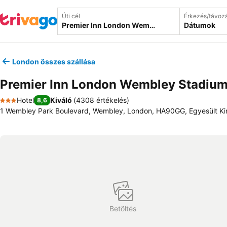
Úti cél
Érkezés/távoz
Dátumok
London összes szállása
Premier Inn London Wembley Stadiu
Hotel
Kiváló
(
4308 értékelés
)
8,6
3 Kategória
1 Wembley Park Boulevard, Wembley, London, HA90GG, Egyesült Ki
Betöltés