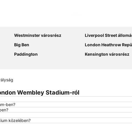
Nagy méretű térkép
Westminster városrész
Liverpool Street állomá
Big Ben
London Heathrow Repü
Paddington
Kensington városrész
rályság
London Wembley Stadium-ról
ium-ben?
ben?
dium közelében?