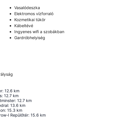
Vasalódeszka
Elektromos vízforraló
Kozmetikai tükör
Kábeltévé
Ingyenes wifi a szobákban
Gardróbhelyiség
rályság
er
:
12.6
km
s
:
12.7
km
tminster
:
12.7
km
edral
:
13.6
km
don
:
15.3
km
ow-I Repülőtér
:
15.6
km