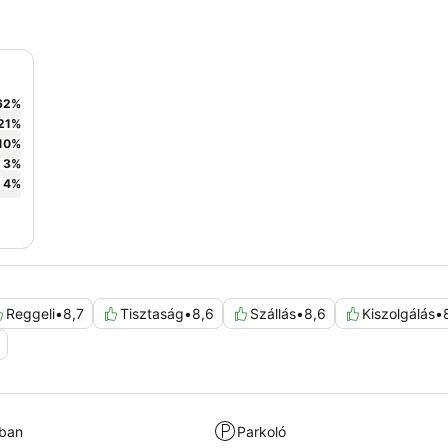
62
%
21
%
10
%
3
%
4
%
Reggeli
•
8,7
Tisztaság
•
8,6
Szállás
•
8,6
Kiszolgálás
•
kban
Parkoló