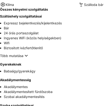
Klíma
Szálloda bár
Összes kényelmi szolgáltatás
Szálláshely szolgáltatásai
Expressz bejelentkezés/kijelentkezés
Bár
24 órás portaszolgálat
Ingyenes WiFi (közös helyiségekben)
Wifi
Biztosított kézfertőtlenítő
Több mutatása
Gyerekeknek
Babaágy/gyerekágy
Akadálymentesség
Akadálymentes
Akadálymentesített fürdőszoba
Szobai akadálymentesítés
Szoba szolgáltatásai