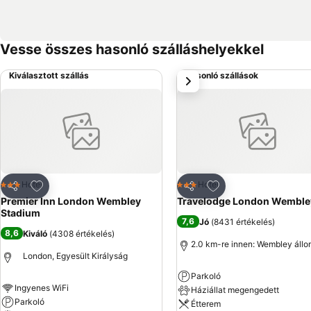
Vesse összes hasonló szálláshelyekkel
Kiválasztott szállás
Hasonló szállások
következő
Hozzáadás a kedvencekhez
Hozzáadás a kedve
Hotel
Hotel
3 Kategória
3 Kategória
Megosztás
Megosztás
Premier Inn London Wembley
Travelodge London Wemble
Stadium
7,6
Jó
(
8431 értékelés
)
8,6
Kiváló
(
4308 értékelés
)
2.0 km-re innen: Wembley áll
London, Egyesült Királyság
Parkoló
Ingyenes WiFi
Háziállat megengedett
Parkoló
Étterem