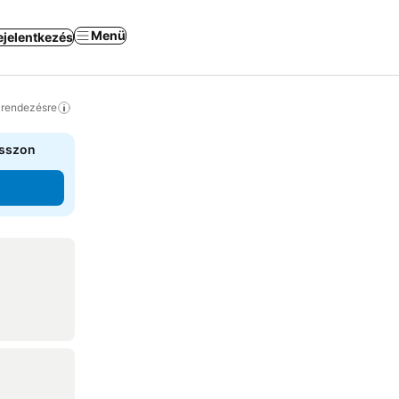
Menü
ejelentkezés
a rendezésre
asszon