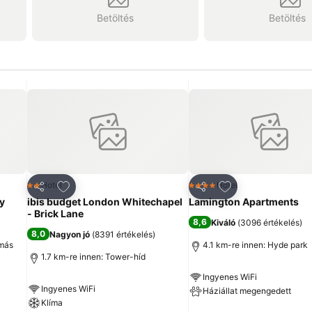
Betöltés
Betöltés
ncekhez
Hozzáadás a kedvencekhez
Hozzáadás a ked
Hotel
Hotel
2 Kategória
4 Kategória
Megosztás
Megosztás
y
ibis budget London Whitechapel
Lamington Apartments
- Brick Lane
8,6
Kiváló
(
3096 értékelés
)
8,0
Nagyon jó
(
8391 értékelés
)
omás
4.1 km-re innen: Hyde park
1.7 km-re innen: Tower-híd
Ingyenes WiFi
Ingyenes WiFi
Háziállat megengedett
Klíma