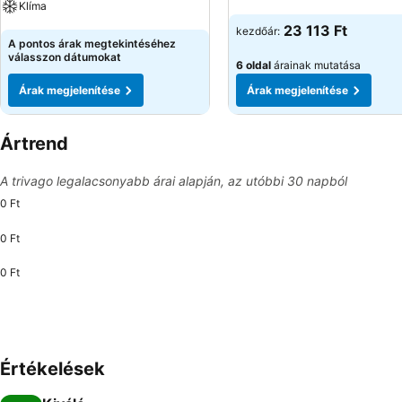
Klíma
Árak megjelenítése
23 113 Ft
kezdőár:
Árak megjelenítése
A pontos árak megtekintéséhez
válasszon dátumokat
6 oldal
árainak mutatása
Árak megjelenítése
Árak megjelenítése
Ártrend
A trivago legalacsonyabb árai alapján, az utóbbi 30 napból
0 Ft
0 Ft
0 Ft
Értékelések