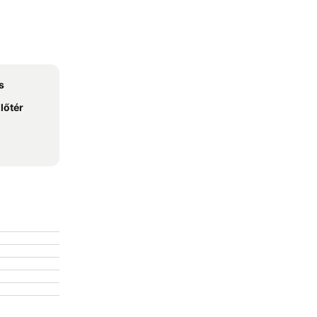
s
lőtér