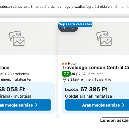
matosan változnak. Emiatt előfordulhat, hogy a szállásfoglalási oldalon már nem t
Népszerű választás
adás a kedvencekhez
Hozzáadás a kedvencekhe
Megosztás
Hotel
a
2 Kategória
alace
Travelodge London Central C
7,7
39 023 értékelés
)
Jó
(
12 371 értékelés
)
 innen: Trafalgar tér
2.2 km-re innen: Tower-híd
58 058 Ft
67 396 Ft
kezdőár:
rainak mutatása
6 oldal
árainak mutatása
ak megjelenítése
Árak megjelenítése
London összes