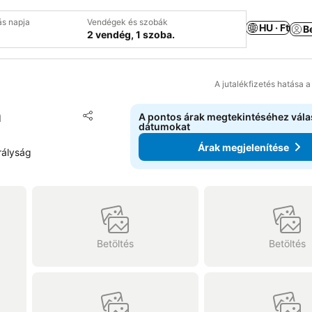
ás napja
Vendégek és szobák
HU · Ft
B
2 vendég, 1 szoba.
A jutalékfizetés hatása 
m
Hozzáadás a kedvencekhez
A pontos árak megtekintéséhez vál
Megosztás
dátumokat
Árak megjelenítése
rályság
Betöltés
Betöltés