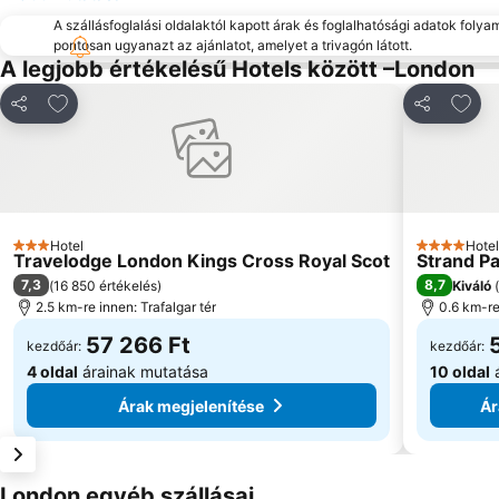
A szállásfoglalási oldalaktól kapott árak és foglalhatósági adatok folya
pontosan ugyanazt az ajánlatot, amelyet a trivagón látott.
A legjobb értékelésű Hotels között –London
Hozzáadás a kedvencekhez
Hozzá
Megosztás
Megosztás
Hotel
Hotel
3 Kategória
4 Kategóri
Travelodge London Kings Cross Royal Scot
Strand P
7,3
8,7
(
16 850 értékelés
)
Kiváló
(
2.5 km-re innen: Trafalgar tér
0.6 km-re
57 266 Ft
kezdőár:
kezdőár:
4 oldal
árainak mutatása
10 oldal
á
Árak megjelenítése
Ár
London egyéb szállásai