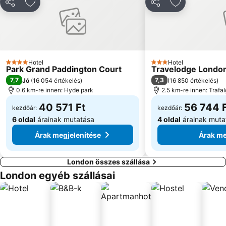
Megosztás
Hozzáadás a kedvencekhez
Megosztás
Hozzáadás a
Westfield Stratford városnegyed
Greenwich Park
Cricklewood
Islington
Trafalgar tér
Baker Street
Pimlico
Royal Albert koncertterem
Hotel
Hotel
4 Kategória
3 Kategória
Park Grand Paddington Court
Travelodge London
King's Cross Station
The London Eye óriáskerék
7,7
7,3
Jó
(
16 054 értékelés
)
(
16 850 értékelés
)
0.6 km-re innen: Hyde park
2.5 km-re innen: Trafal
40 571 Ft
56 744 
kezdőár:
kezdőár:
6 oldal
árainak mutatása
4 oldal
árainak muta
Árak megjelenítése
Árak me
London összes szállása
London egyéb szállásai