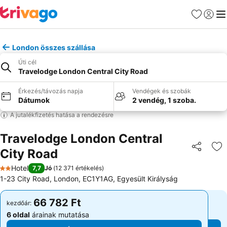
Kedvencek
Bejelen
Me
London összes szállása
Úti cél
Travelodge London Central City Road
Érkezés/távozás napja
Vendégek és szobák
Dátumok
2 vendég, 1 szoba.
A jutalékfizetés hatása a rendezésre
Travelodge London Central
City Road
Megosztá
Ho
Hotel
7,7
Jó
(
12 371 értékelés
)
2 Kategória
1-23 City Road, London, EC1Y1AG, Egyesült Királyság
66 782 Ft
66 782 Ft
kezdőár:
kezdőár:
6 oldal
árainak mutatása
6 oldal
árainak mutatása