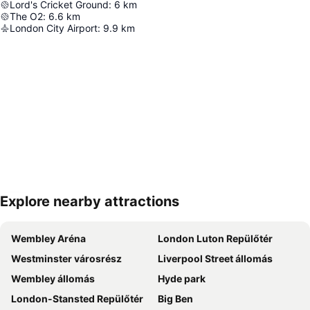
Lord's Cricket Ground
:
6
km
The O2
:
6.6
km
London City Airport
:
9.9
km
Explore nearby attractions
Nagy méretű térkép
Wembley Aréna
London Luton Repülőtér
Westminster városrész
Liverpool Street állomás
Wembley állomás
Hyde park
London-Stansted Repülőtér
Big Ben