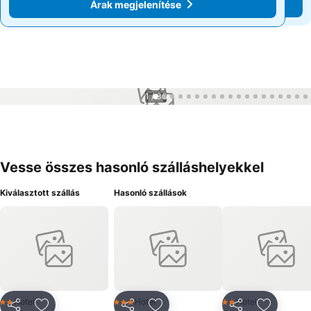
Árak megjelenítése
Árak megjelenítése
1 / 36
Vesse összes hasonló szálláshelyekkel
Kiválasztott szállás
Hasonló szállások
Hotel
Hotel
Hotel
2 Kategória
3 Kategória
2 Kategória