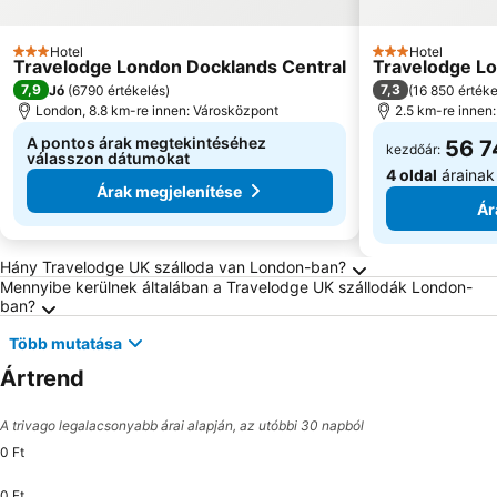
Hotel
Hotel
3 Kategória
3 Kategória
Travelodge London Docklands Central
Travelodge Lo
7,9
7,3
Jó
(
6790 értékelés
)
(
16 850 értéke
London, 8.8 km-re innen: Városközpont
2.5 km-re innen: 
A pontos árak megtekintéséhez
56 7
kezdőár:
válasszon dátumokat
4 oldal
árainak
Árak megjelenítése
Ár
Gyakran Ismételt Kérdések London úticélról
Hány Travelodge UK szálloda van London-ban?
Mennyibe kerülnek általában a Travelodge UK szállodák London-
ban?
Több mutatása
Ártrend
A trivago legalacsonyabb árai alapján, az utóbbi 30 napból
0 Ft
0 Ft