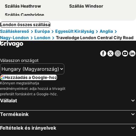
Szállás Heathrow
Szállás Windsor
Szállás Cambridge
London összes szállása
Szálláskereső
Európa
Egyesült Királyság
Anglia
Nagy-London
London
Travelodge London Central City Road
Facebook
Twitter
Insta
Yo
Válasszon országot
Hozzáadás a Google-hoz
Könnyen megtalálhatja
eredményeinket: adja hozzá a trivagót
preferált forrásként a Google-höz.
Vállalat
Termékeink
Feltételek és irányelvek