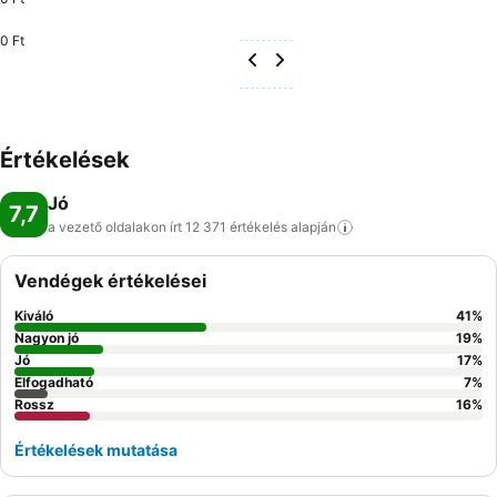
0 Ft
Értékelések
Jó
7,7
a vezető oldalakon írt 12 371 értékelés
alapján
Vendégek értékelései
Kiváló
41
%
Nagyon jó
19
%
Jó
17
%
Elfogadható
7
%
Rossz
16
%
Értékelések mutatása