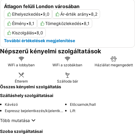
Átlagon felüli London városában
Elhelyezkedés
•
9,0
Ár-érték arány
•
8,2
Élmény
•
8,1
Tömegközlekedés
•
8,1
Kiszolgálás
•
8,0
További értékelések megjelenítése
Népszerű kényelmi szolgáltatások
WiFi a lobbyban
WiFi a szobákban
Háziállat megengedett
Étterem
Szálloda bár
Összes kényelmi szolgáltatás
Szálláshely szolgáltatásai
Kávézó
Előcsarnok/hall
Expressz bejelentkezés/kijelentkezés
Lift
Több mutatása
Szoba szolgáltatásai