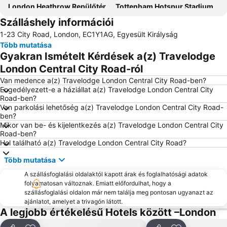
London Heathrow Repülőtér
Tottenham Hotspur Stadium
Szálláshely információi
Kings Cross Pályaudvar
Paddington
1-23 City Road, London, EC1Y1AG, Egyesült Királyság
Kensington városrész
Paddington állomás
Több mutatása
Camden Town városrész
Buckingham Palace
Gyakran Ismételt Kérdések a(z) Travelodge
Brit Múzeum
London Gatwick Repülőtér
London Central City Road-ról
Tower of London
South Kensington
Van medence a(z) Travelodge London Central City Road-ben?
Engedélyezett-e a háziállat a(z) Travelodge London Central City
Golders Green Metro Station
SoHo városrész
Road-ben?
Van parkolási lehetőség a(z) Travelodge London Central City Road-
Tottenham
O2 Aréna
ben?
St Pancras
Covent Garden városrész
Mikor van be- és kijelentkezés a(z) Travelodge London Central City
Road-ben?
Victoria állomás
Waterloo Station
Hol található a(z) Travelodge London Central City Road?
Stratford Centre
City városrész
Több mutatása
Szent Pancras állomás
Notting Hill
A szállásfoglalási oldalaktól kapott árak és foglalhatósági adatok
Tower-híd
Emirates Stadium
folyamatosan változnak. Emiatt előfordulhat, hogy a
szállásfoglalási oldalon már nem találja meg pontosan ugyanazt az
Oxford Street
Chelsea
ajánlatot, amelyet a trivagón látott.
A legjobb értékelésű Hotels között –London
Warner Bros Studio Tour
Bloomsbury városrész
Earls Court városrész
Crystal Palace