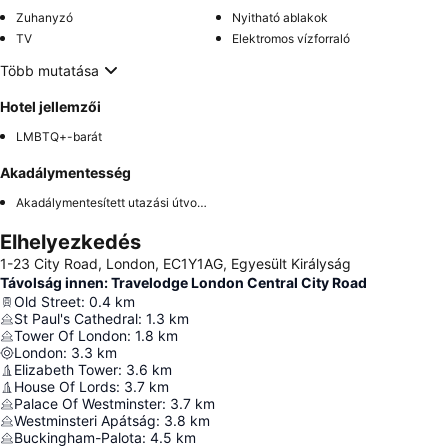
Zuhanyzó
Nyitható ablakok
TV
Elektromos vízforraló
Több mutatása
Hotel jellemzői
LMBTQ+-barát
Akadálymentesség
Akadálymentesített utazási útvonal
Elhelyezkedés
1-23 City Road, London, EC1Y1AG, Egyesült Királyság
Távolság innen: Travelodge London Central City Road
Old Street
:
0.4
km
St Paul's Cathedral
:
1.3
km
Tower Of London
:
1.8
km
London
:
3.3
km
Elizabeth Tower
:
3.6
km
House Of Lords
:
3.7
km
Palace Of Westminster
:
3.7
km
Westminsteri Apátság
:
3.8
km
Buckingham-Palota
:
4.5
km