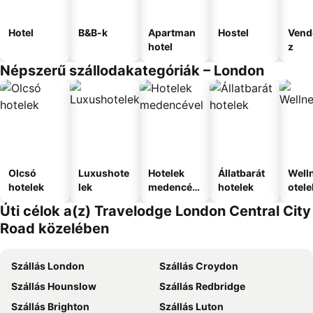
Hotel
B&B-k
Apartman
Hostel
Vend
hotel
z
Népszerű szállodakategóriák – London
Olcsó
Luxushote
Hotelek
Állatbarát
Well
hotelek
lek
medencév
hotelek
otele
el
Úti célok a(z) Travelodge London Central City
Road közelében
Szállás London
Szállás Croydon
Szállás Hounslow
Szállás Redbridge
Szállás Brighton
Szállás Luton