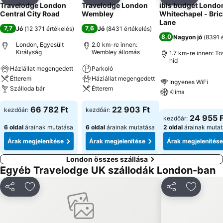
Megosztás
Hozzáadás a kedvencekhez
Megosztás
Hozzáadás a kedvencekhez
Megosztás
Hozzáad
Travelodge London
Travelodge London
ibis budget Londo
Central City Road
Wembley
Whitechapel - Bric
Lane
7,7
7,6
Jó
(
12 371 értékelés
)
Jó
(
8431 értékelés
)
8,0
Nagyon jó
(
8391 
London, Egyesült
2.0 km-re innen:
Királyság
Wembley állomás
1.7 km-re innen: T
híd
Háziállat megengedett
Parkoló
Étterem
Háziállat megengedett
Ingyenes WiFi
Szálloda bár
Étterem
Klíma
66 782 Ft
22 903 Ft
kezdőár:
kezdőár:
24 955 F
kezdőár:
6 oldal
árainak mutatása
6 oldal
árainak mutatása
2 oldal
árainak muta
Árak megjelenítése
Árak megjelenítése
Árak megjelenítése
London összes szállása
Egyéb Travelodge UK szállodák London-ban
Megosztás
Hozzáadás a kedvencekhez
Megosztás
Hozzáad