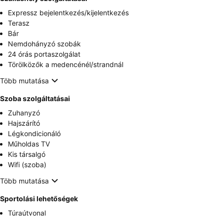
Expressz bejelentkezés/kijelentkezés
Terasz
Bár
Nemdohányzó szobák
24 órás portaszolgálat
Törölközők a medencénél/strandnál
Több mutatása
Szoba szolgáltatásai
Zuhanyzó
Hajszárító
Légkondicionáló
Műholdas TV
Kis társalgó
Wifi (szoba)
Több mutatása
Sportolási lehetőségek
Túraútvonal