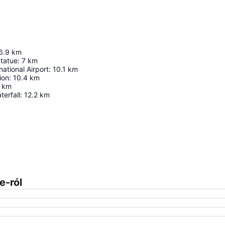
6.9
km
Statue
:
7
km
national Airport
:
10.1
km
ion
:
10.4
km
km
erfall
:
12.2
km
Nagy méretű térkép
e-ról