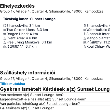
Elhelyezkedés
Group 17, Village 4, Quarter 4, Sihanoukville, 18000, Kambodzsa
Távolság innen: Sunset Lounge
Sihanoukville
:
3.1
km
Sihanoukville
:
Two Golden Lions
:
3.3
km
Waterbuffalo 
Dragon Head
:
4
km
Sihanouk Inter
Event Area
:
4.6
km
Mango plantat
Free Living Monkeys
:
6.1
km
រង្វង់មូលរាម
:
11.2
រថយន្តបុរាណ
:
6.7
km
Kbal Chhay Wat
Szálláshely információi
Group 17, Village 4, Quarter 4, Sihanoukville, 18000, Kambodzsa
Több mutatása
Gyakran Ismételt Kérdések a(z) Sunset Loung
Van medence a(z) Sunset Lounge-ben?
Engedélyezett-e a háziállat a(z) Sunset Lounge-ben?
Van parkolási lehetőség a(z) Sunset Lounge-ben?
Hol található a(z) Sunset Lounge?