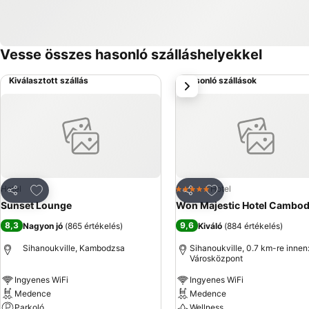
Vesse összes hasonló szálláshelyekkel
Kiválasztott szállás
Hasonló szállások
következő
Hozzáadás a kedvencekhez
Hozzáadás a kedve
Hotel
Hotel
5 Kategória
Megosztás
Megosztás
Sunset Lounge
Won Majestic Hotel Cambod
8,3
9,6
Nagyon jó
(
865 értékelés
)
Kiváló
(
884 értékelés
)
Sihanoukville, Kambodzsa
Sihanoukville, 0.7 km-re innen
Városközpont
Ingyenes WiFi
Ingyenes WiFi
Medence
Medence
Parkoló
Wellness