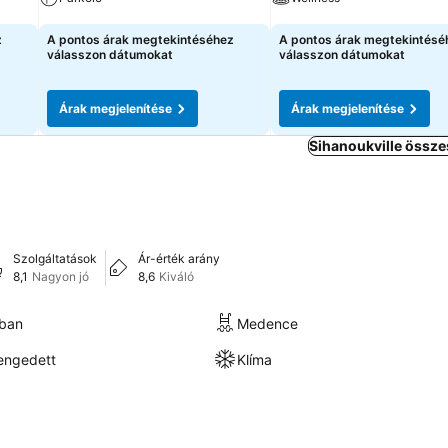
Árak megjelenítése
Árak megjelenítése
z
A pontos árak megtekintéséhez
A pontos árak megtekintésé
válasszon dátumokat
válasszon dátumokat
Árak megjelenítése
Árak megjelenítése
Sihanoukville össze
Szolgáltatások
Ár-érték arány
8,1
Nagyon jó
8,6
Kiváló
kban
Medence
engedett
Klíma