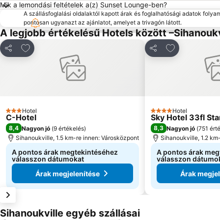
Mik a lemondási feltételek a(z) Sunset Lounge-ben?
A szállásfoglalási oldalaktól kapott árak és foglalhatósági adatok folya
pontosan ugyanazt az ajánlatot, amelyet a trivagón látott.
A legjobb értékelésű Hotels között –Sihanoukv
Hozzáadás a kedvencekhez
Hozzáadás a 
Megosztás
Megosztás
Hotel
Hotel
3 Kategória
4 Kategória
C-Hotel
Sky Hotel 33fl Sta
8,4
8,3
Nagyon jó
(
9 értékelés
)
Nagyon jó
(
751 ért
Sihanoukville, 1.5 km-re innen: Városközpont
Sihanoukville, 1.2 km
A pontos árak megtekintéséhez
A pontos árak meg
válasszon dátumokat
válasszon dátumo
Árak megjelenítése
Árak megjel
Sihanoukville egyéb szállásai