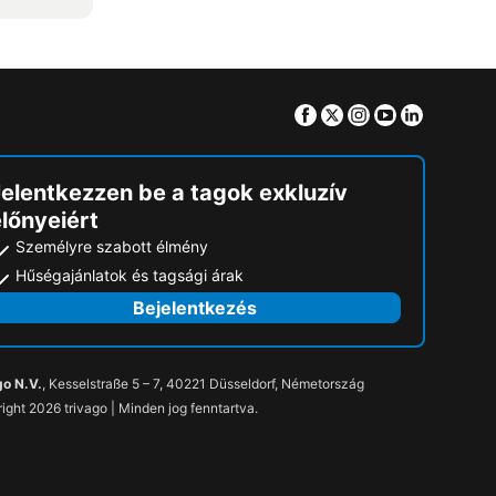
Facebook
Twitter
Instagram
Youtube
Linkedin
Jelentkezzen be a tagok exkluzív
lőnyeiért
Személyre szabott élmény
Hűségajánlatok és tagsági árak
Bejelentkezés
go N.V.
, Kesselstraße 5 – 7, 40221 Düsseldorf, Németország
ight 2026 trivago | Minden jog fenntartva.