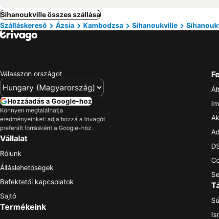
Sihanoukville összes szállása
Szálláskereső
Ázsia
Kambodzsa
Sihanoukville
Sihanoukv
Válasszon országot
Fe
Ál
Hozzáadás a Google-hoz
Im
Könnyen megtalálhatja
Ak
eredményeinket: adja hozzá a trivagót
preferált forrásként a Google-höz.
Ad
Vállalat
DS
Rólunk
Co
Álláslehetőségek
Se
Befektetői kapcsolatok
T
Sajtó
Sú
Termékeink
Is