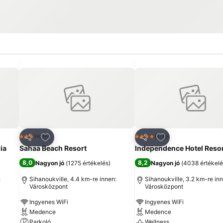
ncekhez
Hozzáadás a kedvencekhez
Hozzáadás a ked
Hotel
Hotel
3 Kategória
4 Kategória
Megosztás
Megosztás
ia
Sahaa Beach Resort
Independence Hotel Resor
8,0
8,2
Nagyon jó
(
1275 értékelés
)
Nagyon jó
(
4038 értékelé
:
Sihanoukville, 4.4 km-re innen:
Sihanoukville, 3.2 km-re in
Városközpont
Városközpont
Ingyenes WiFi
Ingyenes WiFi
Medence
Medence
Parkoló
Wellness