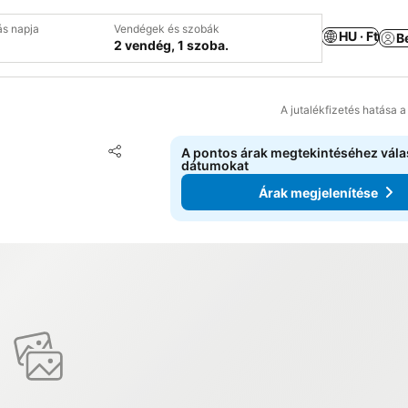
ás napja
Vendégek és szobák
HU · Ft
B
2 vendég, 1 szoba.
A jutalékfizetés hatása 
Hozzáadás a kedvencekhez
A pontos árak megtekintéséhez vál
Megosztás
dátumokat
Árak megjelenítése