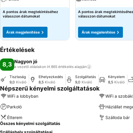
Árak megjelenítése
Árak megjelenítése
A pontos árak megtekintéséhez
A pontos árak megtekintéséhe
válasszon dátumokat
válasszon dátumokat
Árak megjelenítése
Árak megjelenítése
Értékelések
Nagyon jó
8,3
a vezető oldalakon írt 865 értékelés
alapján
Tisztaság
Elhelyezkedés
Szolgáltatás
Kényelem
9,0
Kiváló
8,5
Kiváló
9,0
Kiváló
8,5
Kiváló
Népszerű kényelmi szolgáltatások
WiFi a lobbyban
WiFi a szobá
Parkoló
Háziállat meg
Étterem
Szálloda bár
Összes kényelmi szolgáltatás
Szálláshely szolgáltatásai