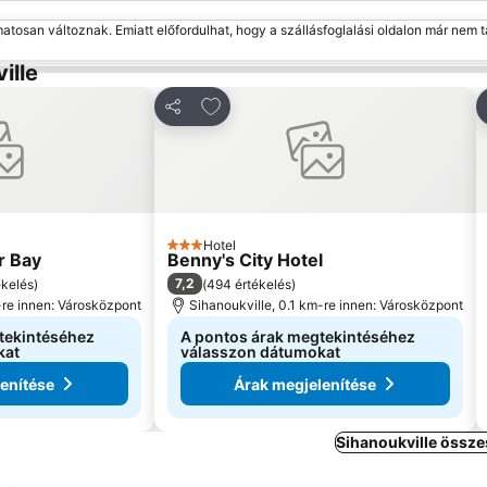
matosan változnak. Emiatt előfordulhat, hogy a szállásfoglalási oldalon már nem t
ille
kedvencekhez
Hozzáadás a kedvencekhez
Megosztás
Hotel
3 Kategória
r Bay
Benny's City Hotel
7,2
ékelés
)
(
494 értékelés
)
-re innen: Városközpont
Sihanoukville, 0.1 km-re innen: Városközpont
tekintéséhez
A pontos árak megtekintéséhez
kat
válasszon dátumokat
enítése
Árak megjelenítése
Sihanoukville össze