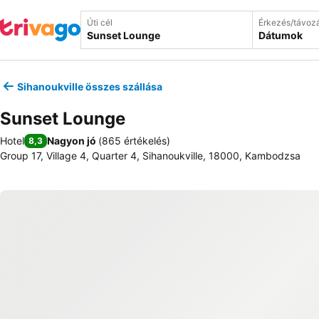
Úti cél
Érkezés/távoz
Dátumok
Sihanoukville összes szállása
Sunset Lounge
Hotel
Nagyon jó
(
865 értékelés
)
8,3
Group 17, Village 4, Quarter 4, Sihanoukville, 18000, Kambodzsa