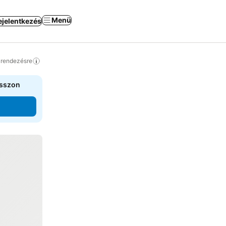
Menü
ejelentkezés
a rendezésre
asszon