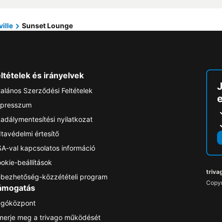
ille
Sunset Lounge
ltételek és irányelvek
talános Szerződési Feltételek
e
presszum
adálymentesítési nyilatkozat
tavédelmi értesítő
A-val kapcsolatos információ
okie-beállítások
triva
bezhetőség-közzétételi program
Copyr
ámogatás
góközpont
merje meg a trivago működését