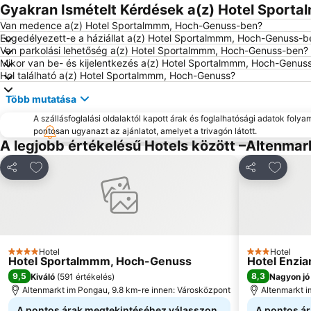
Gyakran Ismételt Kérdések a(z) Hotel Sport
Van medence a(z) Hotel Sportalmmm, Hoch-Genuss-ben?
Engedélyezett-e a háziállat a(z) Hotel Sportalmmm, Hoch-Genuss-b
Van parkolási lehetőség a(z) Hotel Sportalmmm, Hoch-Genuss-ben?
Mikor van be- és kijelentkezés a(z) Hotel Sportalmmm, Hoch-Genus
Hol található a(z) Hotel Sportalmmm, Hoch-Genuss?
Több mutatása
A szállásfoglalási oldalaktól kapott árak és foglalhatósági adatok folya
pontosan ugyanazt az ajánlatot, amelyet a trivagón látott.
A legjobb értékelésű Hotels között –Altenma
Hozzáadás a kedvencekhez
Hozzáad
Megosztás
Megosztás
Hotel
Hotel
4 Kategória
3 Kategória
Hotel Sportalmmm, Hoch-Genuss
Hotel Enzia
9,5
8,3
Kiváló
(
591 értékelés
)
Nagyon jó
Altenmarkt im Pongau, 9.8 km-re innen: Városközpont
Altenmarkt i
A pontos árak megtekintéséhez válasszon
A pontos á