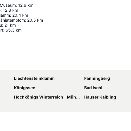
 Museum
:
12.6
km
e
:
12.8
km
klamm
:
20.4
km
bániatemplom
:
20.5
km
u
:
21
km
rt
:
65.3
km
Nagy méretű térkép
Liechtensteinklamm
Fanningberg
Königssee
Bad Ischl
Hochkönigs Winterreich - Mühlbach Dienten Maria Alm
Hauser Kaibling