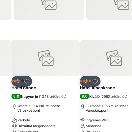
ncekhez
Hozzáadás a kedvencekhez
Hozzáadás a ked
Hotel
Hotel
3 Kategória
4 Kategória
Megosztás
Megosztás
Hotel Sonne
Hotel Alpenkrone
8,0
8,6
Nagyon jó
(
1043 értékelés
)
Kiváló
(
2962 értékelés
)
Wagrain, 0.4 km-re innen:
Filzmoos, 0.5 km-re innen:
Városközpont
Városközpont
Parkoló
Ingyenes WiFi
Háziállat megengedett
Medence
Szálloda bár
Wellness