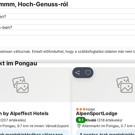
almmm, Hoch-Genuss-ról
en?
s-ben?
matosan változnak. Emiatt előfordulhat, hogy a szállásfoglalási oldalon már nem t
rkt im Pongau
ás a kedvencekhez
Hozzáadás a kedven
Megosztás
Hotel
3 Kategória
n by Alpeffect Hotels
AlpenSportLodge
9,1
(
207 értékelés
)
Kiváló
(
318 értékelés
)
m Pongau, 9.7 km-re innen: Városközpont
Altenmarkt im Pongau, 0.7 km-
rak megtekintéséhez válasszon
A pontos árak megtekinté