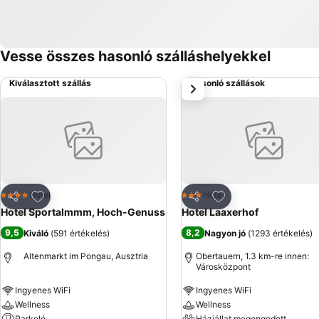
Vesse összes hasonló szálláshelyekkel
Kiválasztott szállás
Hasonló szállások
következő
Hozzáadás a kedvencekhez
Hozzáadás a kedve
Hotel
Hotel
4 Kategória
3 Kategória
Megosztás
Megosztás
Hotel Sportalmmm, Hoch-Genuss
Hotel Laaxerhof
9,5
8,2
Kiváló
(
591 értékelés
)
Nagyon jó
(
1293 értékelés
)
Altenmarkt im Pongau, Ausztria
Obertauern, 1.3 km-re innen:
Városközpont
Ingyenes WiFi
Ingyenes WiFi
Wellness
Wellness
Parkoló
Háziállat megengedett