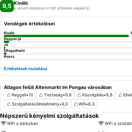
Kiváló
9,5
a vezető oldalakon írt 591 értékelés
alapján
Vendégek értékelései
Kiváló
Nagyon jó
Jó
Elfogadható
Rossz
Értékelések mutatása
Átlagon felüli Altenmarkt im Pongau városában
Reggeli
•
10
Tisztaság
•
9,8
Kiszolgálás
•
9,8
Elhe
Szolgáltatás/létesítmény
•
9,0
Wifi
•
8,3
Népszerű kényelmi szolgáltatások
WiFi a lobbyban
WiFi a szobá