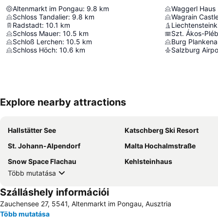
Altenmarkt im Pongau
:
9.8
km
Waggerl Haus
Schloss Tandalier
:
9.8
km
Wagrain Castl
Radstadt
:
10.1
km
Liechtenstein
Schloss Mauer
:
10.5
km
Szt. Ákos-Plé
Schloß Lerchen
:
10.5
km
Burg Plankena
Schloss Höch
:
10.6
km
Salzburg Airpo
Explore nearby attractions
Hallstätter See
Katschberg Ski Resort
St. Johann-Alpendorf
Malta Hochalmstraße
Snow Space Flachau
Kehlsteinhaus
Több mutatása
Szálláshely információi
Zauchensee 27, 5541, Altenmarkt im Pongau, Ausztria
Több mutatása