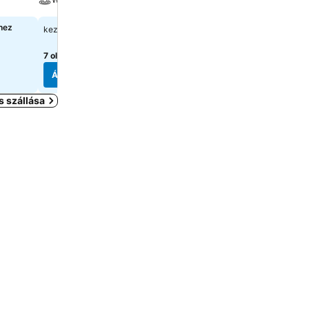
Wellness
hez
75 692 Ft
kezdőár:
A pontos árak megtekint
válasszon dátumokat
7 oldal
árainak mutatása
Árak megjelenítése
Árak megjelenítése
 szállása