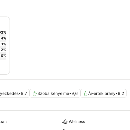
93
%
4
%
1
%
2
%
0
%
lyezkedés
•
9,7
Szoba kényelme
•
9,6
Ár-érték arány
•
9,2
kban
Wellness