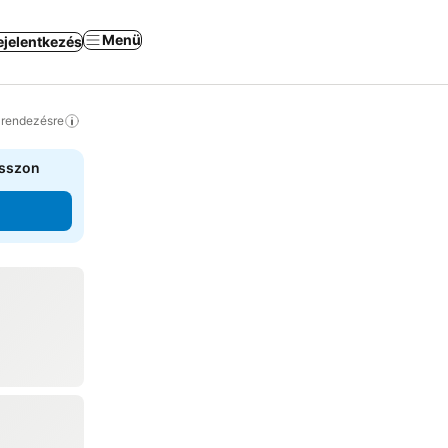
Menü
ejelentkezés
a rendezésre
asszon