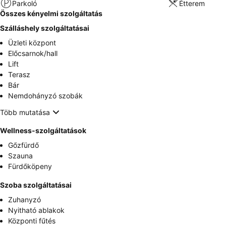
Parkoló
Étterem
Összes kényelmi szolgáltatás
Szálláshely szolgáltatásai
Üzleti központ
Előcsarnok/hall
Lift
Terasz
Bár
Nemdohányzó szobák
Több mutatása
Wellness-szolgáltatások
Gőzfürdő
Szauna
Fürdőköpeny
Szoba szolgáltatásai
Zuhanyzó
Nyitható ablakok
Központi fűtés