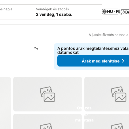
ás napja
Vendégek és szobák
HU · Ft
B
2 vendég, 1 szoba.
A jutalékfizetés hatása 
Hozzáadás a kedvencekhez
A pontos árak megtekintéséhez vál
Megosztás
dátumokat
Árak megjelenítése