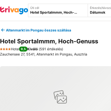
Úti cél
Érkezés/távoz
Dátumok
Altenmarkt im Pongau összes szállása
Hotel Sportalmmm, Hoch-Genuss
Hotel
Kiváló
(
591 értékelés
)
9,5
4 Kategória
Zauchensee 27, 5541, Altenmarkt im Pongau, Ausztria