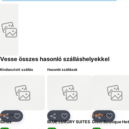
Vesse összes hasonló szálláshelyekkel
Kiválasztott szállás
Hasonló szállások
Hotel
Hotel
Hotel
2 Kategória
4 Kategória
Megosztás
Hozzáadás a kedvencekhez
Megosztás
Hozzáadás a kedvencekhez
Megosztás
Hozzáad
Sirius
BLUE LUXURY SUITES
Dioni Boutique Hot