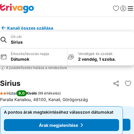
Kedvencek
Bejelen
Me
Kanali összes szállása
Úti cél
Sirius
Érkezés/távozás napja
Vendégek és szobák
Dátumok
2 vendég, 1 szoba.
A jutalékfizetés hatása a rendezésre
Sirius
Megosztá
Ho
Hotel
9,0
Kiváló
(
99 értékelés
)
2 Kategória
Paralia Kanaliou, 48100, Kanali, Görögország
A pontos árak megtekintéséhez válasszon dátumokat
A pontos árak megtekintéséhez válasszon dátumokat
Árak megjelenítése
Árak megjelenítése