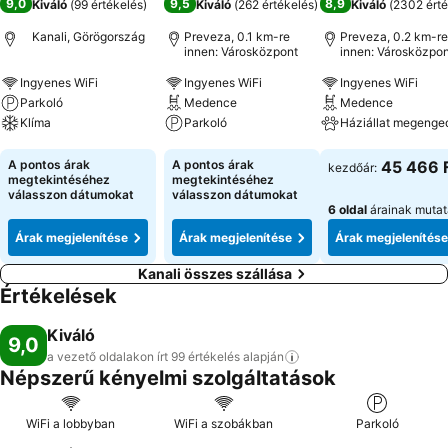
9,0
9,5
8,9
Kiváló
(
99 értékelés
)
Kiváló
(
262 értékelés
)
Kiváló
(
2302 érté
Kanali, Görögország
Preveza, 0.1 km-re
Preveza, 0.2 km-re
innen: Városközpont
innen: Városközpon
Ingyenes WiFi
Ingyenes WiFi
Ingyenes WiFi
Parkoló
Medence
Medence
Klíma
Parkoló
Háziállat megenge
Árak megjelenítése
Árak megjelenítése
Árak megjeleníté
A pontos árak
A pontos árak
45 466 
kezdőár:
megtekintéséhez
megtekintéséhez
válasszon dátumokat
válasszon dátumokat
6 oldal
árainak muta
Árak megjelenítése
Árak megjelenítése
Árak megjelenítése
Kanali összes szállása
Értékelések
Kiváló
9,0
a vezető oldalakon írt 99 értékelés
alapján
Népszerű kényelmi szolgáltatások
WiFi a lobbyban
WiFi a szobákban
Parkoló