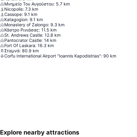
Μνημείο Του Αυγούστου
:
5.7
km
Nicopolis
:
7.3
km
Cassope
:
9.1
km
Katagogion
:
9.1
km
Monastery of Zalongo
:
9.3
km
Κάστρο Ρινιάσας
:
11.5
km
St. Andrews Castle
:
12.8
km
Pantocrator Castle
:
14
km
Fort Of Laskara
:
16.3
km
Σταμνά
:
80.9
km
Corfu International Airport "Ioannis Kapodistrias"
:
90
km
Explore nearby attractions
Nagy méretű térkép