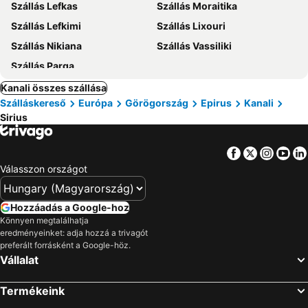
Szállás Lefkas
Szállás Moraitika
Szállás Lefkimi
Szállás Lixouri
Szállás Nikiana
Szállás Vassiliki
Szállás Parga
Kanali összes szállása
Szálláskereső
Európa
Görögország
Epirus
Kanali
Sirius
Facebook
Twitter
Insta
Yo
Válasszon országot
Hozzáadás a Google-hoz
Könnyen megtalálhatja
eredményeinket: adja hozzá a trivagót
preferált forrásként a Google-höz.
Vállalat
Termékeink