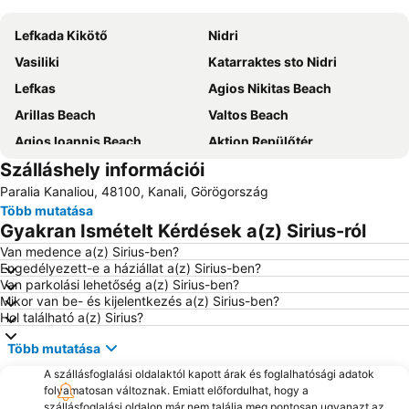
Lefkada Kikötő
Nidri
Vasiliki
Katarraktes sto Nidri
Lefkas
Agios Nikitas Beach
Arillas Beach
Valtos Beach
Agios Ioannis Beach
Aktion Repülőtér
Szálláshely információi
Port of Preveza
Nydri
Paralia Kanaliou, 48100, Kanali, Görögország
Lygia
Archaeological Museum of Lefkada
Több mutatása
Beach of Agios Ioannis
Dimotiko Stadio Leukadas ''Platwnas Grigoris''
Gyakran Ismételt Kérdések a(z) Sirius-ról
Beach Ammoudia
Piso Krioneri Beach
Van medence a(z) Sirius-ben?
Engedélyezett-e a háziállat a(z) Sirius-ben?
Parga Port
Perigiali
Van parkolási lehetőség a(z) Sirius-ben?
Daily cruises from Lefkada
Voutoumi
Mikor van be- és kijelentkezés a(z) Sirius-ben?
Hol található a(z) Sirius?
Monolithi
Ancient Nikopolis
Több mutatása
Mytikas
Loutsa
A szállásfoglalási oldalaktól kapott árak és foglalhatósági adatok
Pefkoulia
Kathisma
folyamatosan változnak. Emiatt előfordulhat, hogy a
szállásfoglalási oldalon már nem találja meg pontosan ugyanazt az