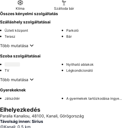
Klíma
Szálloda bár
Összes kényelmi szolgáltatás
Szálláshely szolgáltatásai
Üzleti központ
Parkoló
Terasz
Bár
Több mutatása
Szoba szolgáltatásai
Nyitható ablakok
TV
Légkondicionáló
Több mutatása
Gyerekeknek
Játszótér
A gyermekek tartózkodása ingyenes
Elhelyezkedés
Paralia Kanaliou, 48100, Kanali, Görögország
Távolság innen: Sirius
Kanali
:
0.5
km