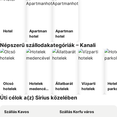
Hotel
Apartman
Apartman
hotel
hotel
Népszerű szállodakategóriák – Kanali
Olcsó
Hotelek
Állatbarát
Vízparti
Hote
hotelek
medencév
hotelek
hotelek
park
el
Úti célok a(z) Sirius közelében
Szállás Kavos
Szállás Korfu város