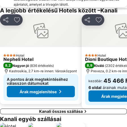
ajánlatot, amelyet a trivagón látott.
A legjobb értékelésű Hotels között –Kanali
Megosztás
Hozzáadás a kedvencekhez
Megosztás
Hozzáadás a
Hotel
Hotel
4 Kategória
4 Kategória
Nepheli Hotel
Dioni Boutique Hot
8,2
8,9
Nagyon jó
(
836 értékelés
)
Kiváló
(
2302 értékel
Kastrosikia, 2.7 km-re innen: Városközpont
Preveza, 0.2 km-re in
A pontos árak megtekintéséhez
45 466 
kezdőár:
válasszon dátumokat
6 oldal
árainak muta
Árak megjelenítése
Árak megjele
Kanali összes szállása
Kanali egyéb szállásai