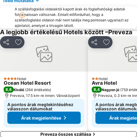
Több mutatása
Pefkoulia
Kathisma
A szállásfoglalási oldalaktól kapott árak és foglalhatósági adatok
Loutsa
Spilia Tou Papanicoli
folyamatosan változnak. Emiatt előfordulhat, hogy a
szállásfoglalási oldalon már nem találja meg pontosan ugyanazt az
ajánlatot, amelyet a trivagón látott.
A legjobb értékelésű Hotels között –Preveza
Megosztás
Hozzáadás a kedvencekhez
Megosztás
Hozzáadás a
Hotel
Hotel
4 Kategória
2 Kategória
Ocean Hotel Resort
Avra Hotel
8,8
8,4
Kiváló
(
264 értékelés
)
Nagyon jó
(
759 érté
Preveza, 17.5 km-re innen: Városközpont
Preveza, 0.3 km-re in
A pontos árak megtekintéséhez
A pontos árak megt
válasszon dátumokat
válasszon dátumok
Árak megjelenítése
Árak megjele
Preveza összes szállása