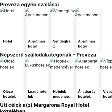
Preveza egyéb szállásai
Hotel
Apartman
Vendéghá
Apartman
hotel
z
hotel
Népszerű szállodakategóriák – Preveza
Olcsó
Luxushote
Hotelek
Állatbarát
Vízpa
hotelek
lek
medencév
hotelek
hote
el
Úti célok a(z) Margarona Royal Hotel
közelében