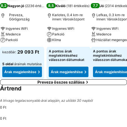
8,2
8,5
7,7
Nagyon jó
(
2236 értékelés
)
Kiváló
(
181 értékelés
)
Jó
(
2314 értékel
Preveza,
Kariotes, 0.4 km-re
Lefkas, 0.3 km-re
Görögország
innen: Városközpont
innen: Városközpon
Ingyenes WiFi
Ingyenes WiFi
Ingyenes WiFi
Medence
Parkoló
Medence
Parkoló
Klíma
Háziállat megenge
29 093 Ft
A pontos árak
A pontos árak
kezdőár:
megtekintéséhez
megtekintéséhez
válasszon dátumokat
válasszon dátumoka
5 oldal
árainak mutatása
Árak megjelenítése
Árak megjelenítése
Árak megjelenítése
Preveza összes szállása
Ártrend
A trivago legalacsonyabb árai alapján, az utóbbi 30 napból
0 Ft
0 Ft