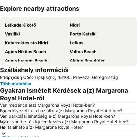
Explore nearby attractions
Nagy méretű térkép
Lefkada Kikötő
Nidri
Vasiliki
Porto Katsiki
Katarraktes sto Nidri
Lefkas
Agios Nikitas Beach
Valtos Beach
Agios Ioannis Beach
Aktion Repülőtér
Szálláshely információi
Port of Preveza
Nydri
Επαρχιακή Οδός Πρεβέζης, 48100, Preveza, Görögország
Lygia
Archaeological Museum of Lefkada
Több mutatása
Dimotiko Stadio Leukadas ''Platwnas Grigoris''
Beach of Agios Ioannis
Gyakran Ismételt Kérdések a(z) Margarona
Perigiali
Daily cruises from Lefkada
Royal Hotel-ról
Beach Ammoudia
Agiofili
Van medence a(z) Margarona Royal Hotel-ben?
Engedélyezett-e a háziállat a(z) Margarona Royal Hotel-ben?
Piso Krioneri Beach
Parga Port
Van parkolási lehetőség a(z) Margarona Royal Hotel-ben?
Mikor van be- és kijelentkezés a(z) Margarona Royal Hotel-ben?
Voutoumi
Mytikas
Hol található a(z) Margarona Royal Hotel?
Ancient Nikopolis
Monolithi