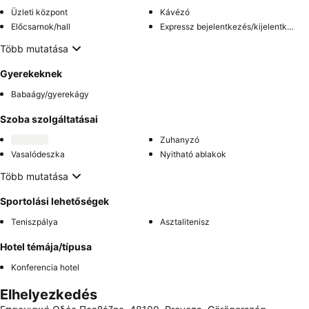
Üzleti központ
Kávézó
Előcsarnok/hall
Expressz bejelentkezés/kijelentkezés
Több mutatása
Gyerekeknek
Babaágy/gyerekágy
Szoba szolgáltatásai
Zuhanyzó
Vasalódeszka
Nyitható ablakok
Több mutatása
Sportolási lehetőségek
Teniszpálya
Asztalitenisz
Hotel témája/típusa
Konferencia hotel
Elhelyezkedés