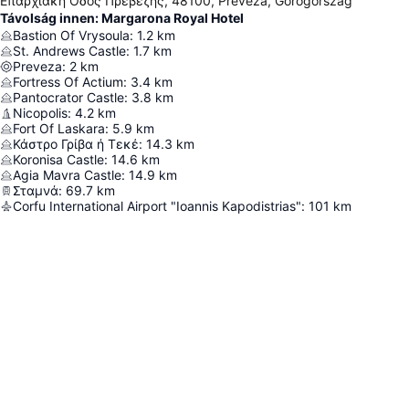
Επαρχιακή Οδός Πρεβέζης, 48100, Preveza, Görögország
Távolság innen: Margarona Royal Hotel
Bastion Of Vrysoula
:
1.2
km
St. Andrews Castle
:
1.7
km
Preveza
:
2
km
Fortress Of Actium
:
3.4
km
Pantocrator Castle
:
3.8
km
Nicopolis
:
4.2
km
Fort Of Laskara
:
5.9
km
Κάστρο Γρίβα ή Τεκέ
:
14.3
km
Koronisa Castle
:
14.6
km
Agia Mavra Castle
:
14.9
km
Σταμνά
:
69.7
km
Corfu International Airport "Ioannis Kapodistrias"
:
101
km