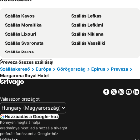
Szállás Kavos
Szállás Lefkas
Szállás Moraitika
Szállás Lefkimi
Szállás Lixouri
Szállás Nikiana
Szállás Svoronata
Szállás Vassiliki
Szállás Parga
Preveza összes szállása
Szálláskereső
Európa
Görögország
Epirus
Preveza
Margarona Royal Hotel
Facebook
Twitter
Insta
Yo
Válasszon országot
Hozzáadás a Google-hoz
Könnyen megtalálhatja
eredményeinket: adja hozzá a trivagót
preferált forrásként a Google-höz.