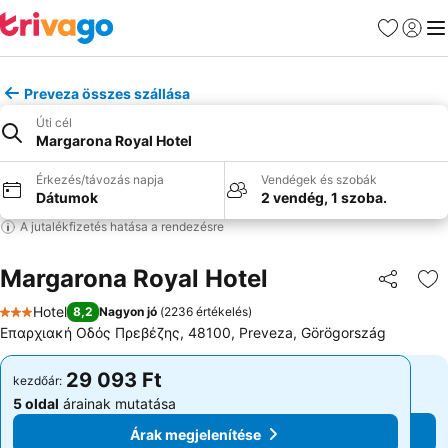
Kedvencek
Bejelen
Me
Preveza összes szállása
Úti cél
Margarona Royal Hotel
Érkezés/távozás napja
Vendégek és szobák
Dátumok
2 vendég, 1 szoba.
A jutalékfizetés hatása a rendezésre
Margarona Royal Hotel
Megosztá
Ho
Hotel
8,2
Nagyon jó
(
2236 értékelés
)
3 Kategória
Επαρχιακή Οδός Πρεβέζης, 48100, Preveza, Görögország
29 093 Ft
29 093 Ft
kezdőár:
kezdőár:
5 oldal
árainak mutatása
5 oldal
árainak mutatása
Árak megjelenítése
Árak megjelenítése