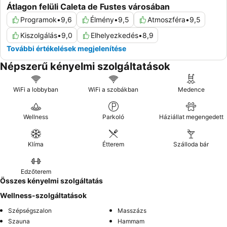
Átlagon felüli Caleta de Fustes városában
Programok
•
9,6
Élmény
•
9,5
Atmoszféra
•
9,5
Kiszolgálás
•
9,0
Elhelyezkedés
•
8,9
További értékelések megjelenítése
Népszerű kényelmi szolgáltatások
WiFi a lobbyban
WiFi a szobákban
Medence
Wellness
Parkoló
Háziállat megengedett
Klíma
Étterem
Szálloda bár
Edzőterem
Összes kényelmi szolgáltatás
Wellness-szolgáltatások
Szépségszalon
Masszázs
Szauna
Hammam