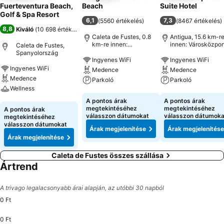
Fuerteventura Beach,
Beach
Suite Hotel
Golf & Spa Resort
6,1
7,3
(
5560 értékelés
)
(
8467 értékelés
)
8,8
Kiváló
(
10 698 értékelés
)
Caleta de Fustes, 0.8
Antigua, 15.6 km-r
km-re innen:
innen: Városközpon
Caleta de Fustes,
Városközpont
Spanyolország
Ingyenes WiFi
Ingyenes WiFi
Ingyenes WiFi
Medence
Medence
Medence
Parkoló
Parkoló
Wellness
Árak megjelenítése
Árak megjeleníté
A pontos árak
A pontos árak
Árak megjelenítése
megtekintéséhez
megtekintéséhez
A pontos árak
válasszon dátumokat
válasszon dátumoka
megtekintéséhez
válasszon dátumokat
Árak megjelenítése
Árak megjelenítése
Árak megjelenítése
Caleta de Fustes összes szállása
Ártrend
A trivago legalacsonyabb árai alapján, az utóbbi 30 napból
0 Ft
0 Ft