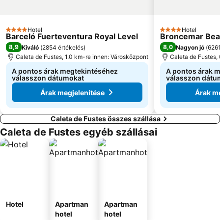
Hotel
Hotel
4 Kategória
4 Kategória
Barceló Fuerteventura Royal Level
Broncemar Bea
8,9
8,0
Kiváló
(
2854 értékelés
)
Nagyon jó
(
6261
Caleta de Fustes, 1.0 km-re innen: Városközpont
Caleta de Fustes,
A pontos árak megtekintéséhez
A pontos árak 
válasszon dátumokat
válasszon dátu
Árak megjelenítése
Árak me
Caleta de Fustes összes szállása
Caleta de Fustes egyéb szállásai
Hotel
Apartman
Apartman
hotel
hotel