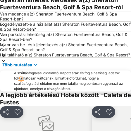
Gyakran Ismételt Kérdések a(z) Sheraton
Fuerteventura Beach, Golf & Spa Resort-ról
Van medence a(z) Sheraton Fuerteventura Beach, Golf & Spa
Resort-ben?
Engedélyezett-e a háziállat a(z) Sheraton Fuerteventura Beach, Golf
& Spa Resort-ben?
Van parkolási lehetőség a(z) Sheraton Fuerteventura Beach, Golf &
Spa Resort-ben?
Mikor van be- és kijelentkezés a(z) Sheraton Fuerteventura Beach,
Golf & Spa Resort-ben?
Hol található a(z) Sheraton Fuerteventura Beach, Golf & Spa Resort?
Több mutatása
A szállásfoglalási oldalaktól kapott árak és foglalhatósági adatok
folyamatosan változnak. Emiatt előfordulhat, hogy a
szállásfoglalási oldalon már nem találja meg pontosan ugyanazt az
ajánlatot, amelyet a trivagón látott.
A legjobb értékelésű Hotels között –Caleta de
Fustes
Megosztás
Hozzáadás a kedvencekhez
Megosztás
Hozzáadá