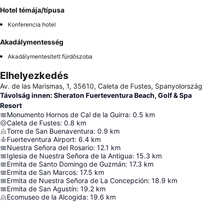
Hotel témája/típusa
Konferencia hotel
Akadálymentesség
Akadálymentesített fürdőszoba
Elhelyezkedés
Av. de las Marismas, 1, 35610, Caleta de Fustes, Spanyolország
Távolság innen: Sheraton Fuerteventura Beach, Golf & Spa
Resort
Monumento Hornos de Cal de la Guirra
:
0.5
km
Caleta de Fustes
:
0.8
km
Torre de San Buenaventura
:
0.9
km
Fuerteventura Airport
:
6.4
km
Nuestra Señora del Rosario
:
12.1
km
Iglesia de Nuestra Señora de la Antigua
:
15.3
km
Ermita de Santo Domingo de Guzmán
:
17.3
km
Ermita de San Marcos
:
17.5
km
Ermita de Nuestra Señora de La Concepción
:
18.9
km
Ermita de San Agustín
:
19.2
km
Ecomuseo de la Alcogida
:
19.6
km