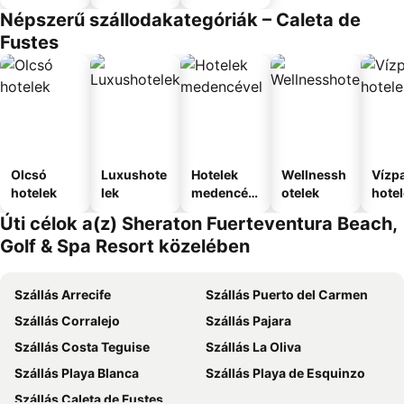
Népszerű szállodakategóriák – Caleta de
Fustes
Olcsó
Luxushote
Hotelek
Wellnessh
Vízpa
hotelek
lek
medencév
otelek
hote
el
Úti célok a(z) Sheraton Fuerteventura Beach,
Golf & Spa Resort közelében
Szállás Arrecife
Szállás Puerto del Carmen
Szállás Corralejo
Szállás Pajara
Szállás Costa Teguise
Szállás La Oliva
Szállás Playa Blanca
Szállás Playa de Esquinzo
Szállás Caleta de Fustes