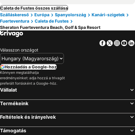
Caleta de Fustes összes szállása
Szálláskereső
Európa
Spanyolország
Kanári-szigetek
Fuerteventura
Caleta de Fustes
Sheraton Fuerteventura Beach, Golf & Spa Resort
Facebook
Twitter
Insta
Yo
Válasszon országot
Hozzáadás a Google-hoz
Könnyen megtalálhatja
eredményeinket: adja hozzá a trivagót
preferált forrásként a Google-höz.
Vállalat
Termékeink
Feltételek és irányelvek
Támogatás