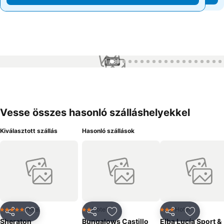
1 / 80
Vesse összes hasonló szálláshelyekkel
Kiválasztott szállás
Hasonló szállások
Hotel
Hotel
Hotel
5 Kategória
2 Kategória
3 Kategória
Megosztás
Hozzáadás a kedvencekhez
Megosztás
Hozzáadás a kedvencekhez
Megosztás
Hozzáad
Sheraton
Bungalows Castillo
Elba Lucía Sport &