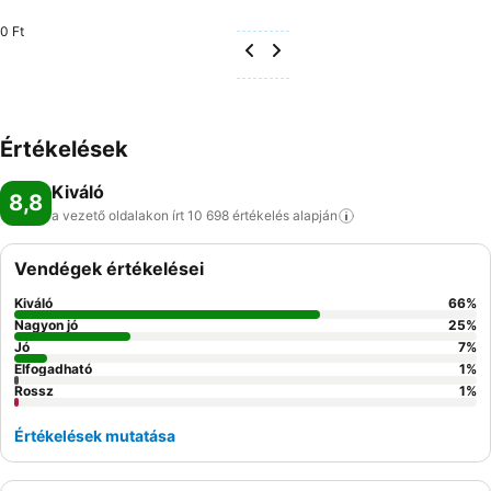
0 Ft
Értékelések
Kiváló
8,8
a vezető oldalakon írt 10 698 értékelés
alapján
Vendégek értékelései
Kiváló
66
%
Nagyon jó
25
%
Jó
7
%
Elfogadható
1
%
Rossz
1
%
Értékelések mutatása