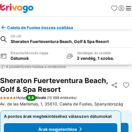
Kedvencek
Bejelen
Me
Caleta de Fustes összes szállása
Úti cél
Sheraton Fuerteventura Beach, Golf & Spa Resort
Érkezés/távozás napja
Vendégek és szobák
Dátumok
2 vendég, 1 szoba.
A jutalékfizetés hatása a rendezésre
Sheraton Fuerteventura Beach,
Golf & Spa Resort
Megosztá
Ho
Hotel
8,8
Kiváló
(
10 698 értékelés
)
5 Kategória
Av. de las Marismas, 1, 35610, Caleta de Fustes, Spanyolország
A pontos árak megtekintéséhez válasszon dátumokat
A pontos árak megtekintéséhez válasszon dátumokat
Árak megjelenítése
Árak megjelenítése