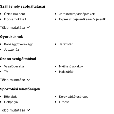
Szálláshely szolgáltatásai
Üzleti központ
Játékterem/videójátékok
Előcsarnok/hall
Expressz bejelentkezés/kijelentkezés
Több mutatása
Gyerekeknek
Babaágy/gyerekágy
Játszótér
Játszóház
Szoba szolgáltatásai
Vasalódeszka
Nyitható ablakok
TV
Hajszárító
Több mutatása
Sportolási lehetőségek
Röplabda
Kerékpárkölcsönzés
Golfpálya
Fitness
Több mutatása