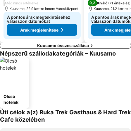
/
9,2
Még nincs értékelve
Kiváló
(
71 értékelés
)
Kuusamo, 22.9 km-re innen: Városközpont
Kuusamo, 21.2 km-re i
A pontos árak megtekintéséhez
A pontos árak megt
válasszon dátumokat
válasszon dátumok
Árak megjelenítése
Árak megjele
Kuusamo összes szállása
Népszerű szállodakategóriák – Kuusamo
Olcsó
hotelek
Úti célok a(z) Ruka Trek Gasthaus & Hard Trek
Cafe közelében