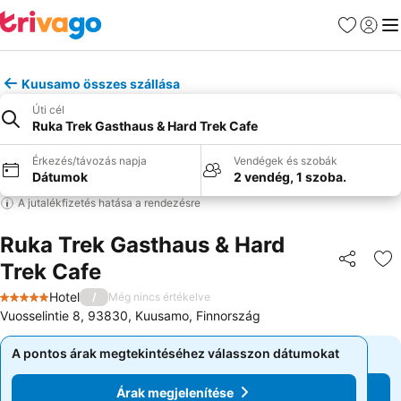
Kedvencek
Bejelen
Me
Kuusamo összes szállása
Úti cél
Ruka Trek Gasthaus & Hard Trek Cafe
Érkezés/távozás napja
Vendégek és szobák
Dátumok
2 vendég, 1 szoba.
A jutalékfizetés hatása a rendezésre
Ruka Trek Gasthaus & Hard
Trek Cafe
Megosztá
Ho
Hotel
/
Még nincs értékelve
5 Kategória
Vuosselintie 8, 93830, Kuusamo, Finnország
A pontos árak megtekintéséhez válasszon dátumokat
A pontos árak megtekintéséhez válasszon dátumokat
Árak megjelenítése
Árak megjelenítése