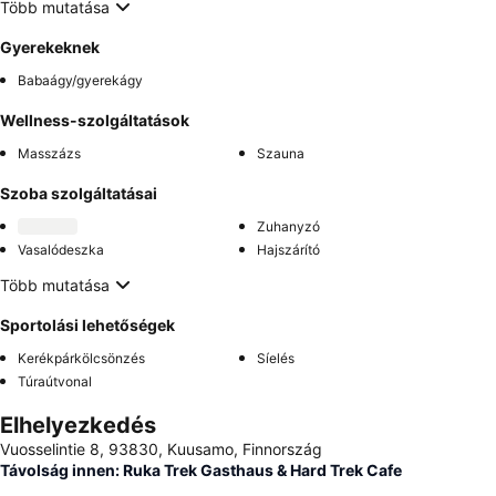
Több mutatása
Gyerekeknek
Babaágy/gyerekágy
Wellness-szolgáltatások
Masszázs
Szauna
Szoba szolgáltatásai
Zuhanyzó
Vasalódeszka
Hajszárító
Több mutatása
Sportolási lehetőségek
Kerékpárkölcsönzés
Síelés
Túraútvonal
Elhelyezkedés
Vuosselintie 8, 93830, Kuusamo, Finnország
Távolság innen: Ruka Trek Gasthaus & Hard Trek Cafe