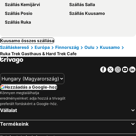
Szállás Kemijärvi
Szállás Salla
Szállás Posio
Szállás Kuusamo
Szállás Ruka
Kuusamo összes szállása
Szálláskereső
Európa
Finnország
Oulu
Kuusamo
Ruka Trek Gasthaus & Hard Trek Cafe
Facebook
Twitter
Insta
Yo
Hozzáadás a Google-hoz
Könnyen megtalálhatja
eredményeinket: adja hozzá a trivagót
preferált forrásként a Google-höz.
Vállalat
Termékeink