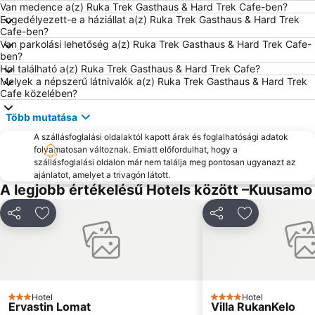
Van medence a(z) Ruka Trek Gasthaus & Hard Trek Cafe-ben?
Engedélyezett-e a háziállat a(z) Ruka Trek Gasthaus & Hard Trek
Cafe-ben?
Van parkolási lehetőség a(z) Ruka Trek Gasthaus & Hard Trek Cafe-
ben?
Hol található a(z) Ruka Trek Gasthaus & Hard Trek Cafe?
Melyek a népszerű látnivalók a(z) Ruka Trek Gasthaus & Hard Trek
Cafe közelében?
Több mutatása
A szállásfoglalási oldalaktól kapott árak és foglalhatósági adatok
folyamatosan változnak. Emiatt előfordulhat, hogy a
szállásfoglalási oldalon már nem találja meg pontosan ugyanazt az
ajánlatot, amelyet a trivagón látott.
A legjobb értékelésű Hotels között –Kuusamo
Megosztás
Hozzáadás a kedvencekhez
Megosztás
Hozzáadás a
Hotel
Hotel
3 Kategória
4 Kategória
Ervastin Lomat
Villa RukanKelo