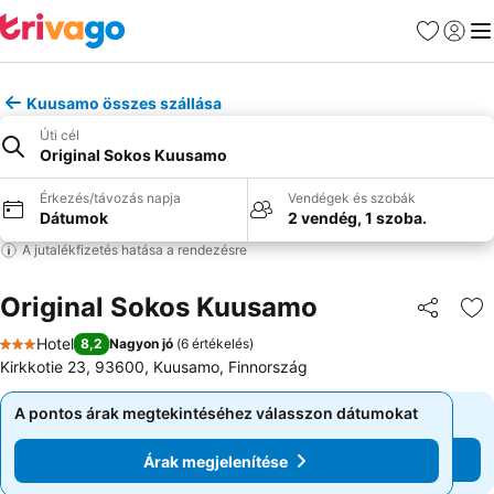
Kedvencek
Bejelen
Me
Kuusamo összes szállása
Úti cél
Original Sokos Kuusamo
Érkezés/távozás napja
Vendégek és szobák
Dátumok
2 vendég, 1 szoba.
A jutalékfizetés hatása a rendezésre
Original Sokos Kuusamo
Megosztá
Ho
Hotel
8,2
Nagyon jó
(
6 értékelés
)
3 Kategória
Kirkkotie 23, 93600, Kuusamo, Finnország
A pontos árak megtekintéséhez válasszon dátumokat
A pontos árak megtekintéséhez válasszon dátumokat
Árak megjelenítése
Árak megjelenítése