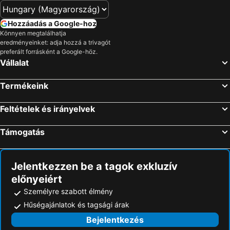
Hozzáadás a Google-hoz
Könnyen megtalálhatja
eredményeinket: adja hozzá a trivagót
preferált forrásként a Google-höz.
Vállalat
Termékeink
Feltételek és irányelvek
Támogatás
Jelentkezzen be a tagok exkluzív
előnyeiért
Személyre szabott élmény
Hűségajánlatok és tagsági árak
Bejelentkezés