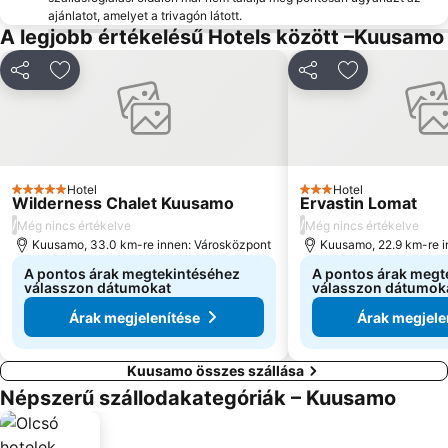
ajánlatot, amelyet a trivagón látott.
A legjobb értékelésű Hotels között –Kuusamo
Megosztás
Hozzáadás a kedvencekhez
Megosztás
Hozzáadás a
Hotel
Hotel
5 Kategória
3 Kategória
Wilderness Chalet Kuusamo
Ervastin Lomat
/
/
Még nincs értékelve
Még nincs értékelve
Kuusamo, 33.0 km-re innen: Városközpont
Kuusamo, 22.9 km-re i
A pontos árak megtekintéséhez
A pontos árak megt
válasszon dátumokat
válasszon dátumok
Árak megjelenítése
Árak megjele
Kuusamo összes szállása
Népszerű szállodakategóriák – Kuusamo