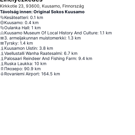
Kirkkotie 23, 93600, Kuusamo, Finnország
Távolság innen: Original Sokos Kuusamo
Kesäteatteri
:
0.1
km
Kuusamo
:
0.4
km
Oulanka Hall
:
1
km
Kuusamo Museum Of Local History And Culture
:
1.1
km
3. armeijakunnan muistomerkki
:
1.3
km
Tyrsky
:
1.4
km
Kuusamon Uistin
:
3.8
km
Vaellustalli Wanha Raatesalmi
:
6.7
km
Palosaari Reindeer And Fishing Farm
:
9.4
km
Ruska Laukka
:
10
km
Пяозеро
:
90.9
km
Rovaniemi Airport
:
164.5
km