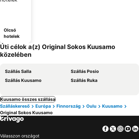
Olcsó
hotelek
Úti célok a(z) Original Sokos Kuusamo
közelében
Szállás Salla
Szállás Posio
Szállás Kuusamo
Szállás Ruka
Kuusamo összes szállása
Szálláskereső
Európa
Finnország
Oulu
Kuusamo
Original Sokos Kuusamo
Facebook
Twitter
Insta
Yo
Válasszon országot