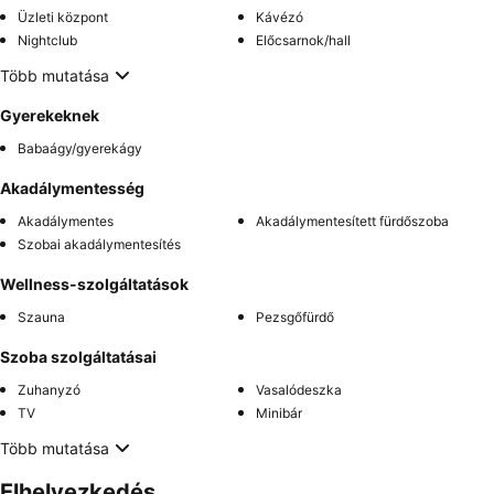
Üzleti központ
Kávézó
Nightclub
Előcsarnok/hall
Több mutatása
Gyerekeknek
Babaágy/gyerekágy
Akadálymentesség
Akadálymentes
Akadálymentesített fürdőszoba
Szobai akadálymentesítés
Wellness-szolgáltatások
Szauna
Pezsgőfürdő
Szoba szolgáltatásai
Zuhanyzó
Vasalódeszka
TV
Minibár
Több mutatása
Elhelyezkedés