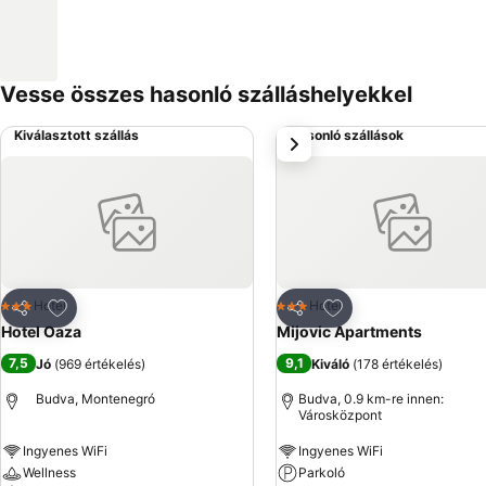
Vesse összes hasonló szálláshelyekkel
Kiválasztott szállás
Hasonló szállások
következő
Hozzáadás a kedvencekhez
Hozzáadás a kedve
Hotel
Hotel
3 Kategória
3 Kategória
Megosztás
Megosztás
Hotel Oaza
Mijovic Apartments
7,5
9,1
Jó
(
969 értékelés
)
Kiváló
(
178 értékelés
)
Budva, Montenegró
Budva, 0.9 km-re innen:
Városközpont
Ingyenes WiFi
Ingyenes WiFi
Wellness
Parkoló