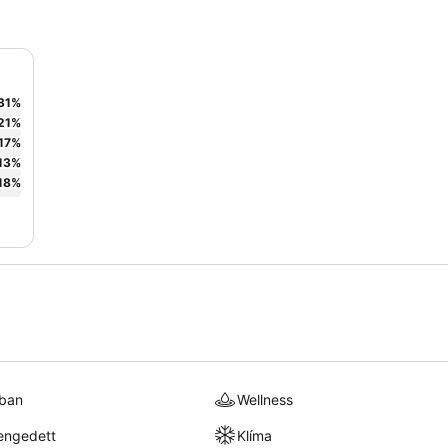
31
%
21
%
17
%
13
%
18
%
kban
Wellness
engedett
Klíma