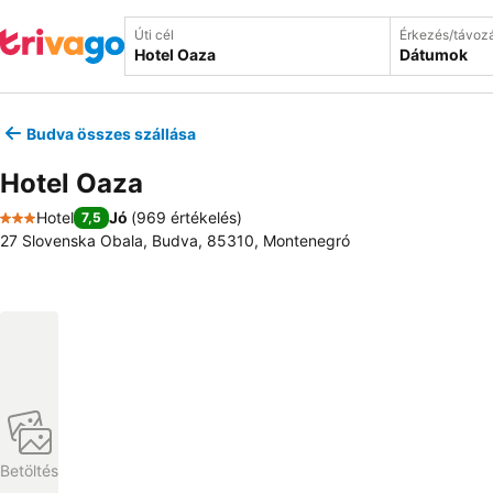
Úti cél
Érkezés/távoz
Dátumok
Budva összes szállása
Hotel Oaza
Hotel
Jó
(
969 értékelés
)
7,5
3 Kategória
27 Slovenska Obala, Budva, 85310, Montenegró
Betöltés