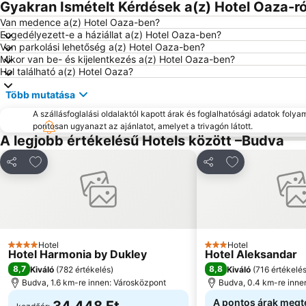
Gyakran Ismételt Kérdések a(z) Hotel Oaza-ró
Van medence a(z) Hotel Oaza-ben?
Engedélyezett-e a háziállat a(z) Hotel Oaza-ben?
Van parkolási lehetőség a(z) Hotel Oaza-ben?
Mikor van be- és kijelentkezés a(z) Hotel Oaza-ben?
Hol található a(z) Hotel Oaza?
Több mutatása
A szállásfoglalási oldalaktól kapott árak és foglalhatósági adatok folya
pontosan ugyanazt az ajánlatot, amelyet a trivagón látott.
A legjobb értékelésű Hotels között –Budva
Hozzáadás a kedvencekhez
Hozzáadás a k
Megosztás
Megosztás
Hotel
Hotel
4 Kategória
3 Kategória
Hotel Harmonia by Dukley
Hotel Aleksandar
8,7
8,8
Kiváló
(
782 értékelés
)
Kiváló
(
716 értékelé
Budva, 1.6 km-re innen: Városközpont
Budva, 0.4 km-re inne
A pontos árak megt