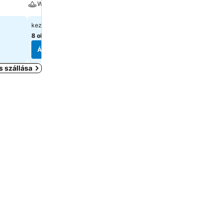
Wellness
Wellness
33 484 Ft
41 499 Ft
kezdőár:
kezdőár:
8 oldal
árainak mutatása
3 oldal
árainak mutatása
Árak megjelenítése
Árak megjelenítése
 szállása