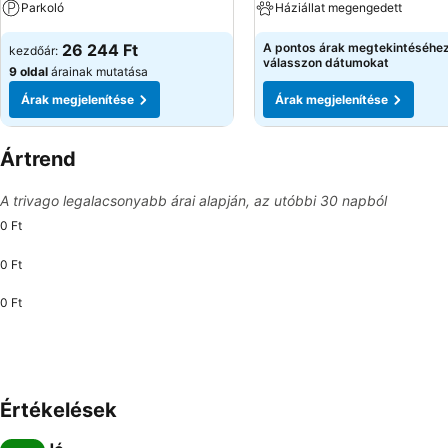
Parkoló
Háziállat megengedett
26 244 Ft
A pontos árak megtekintéséhe
kezdőár:
válasszon dátumokat
9 oldal
árainak mutatása
Árak megjelenítése
Árak megjelenítése
Ártrend
A trivago legalacsonyabb árai alapján, az utóbbi 30 napból
0 Ft
0 Ft
0 Ft
Értékelések