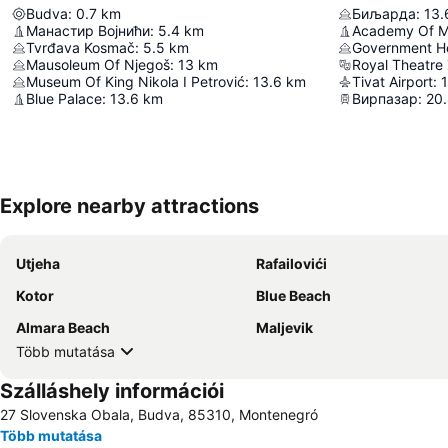
Budva
:
0.7
km
Биљарда
:
13.
Манастир Војнићи
:
5.4
km
Tvrđava Kosmač
:
5.5
km
Mausoleum Of Njegoš
:
13
km
Royal Theatre
Museum Of King Nikola I Petrović
:
13.6
km
Tivat Airport
:
Blue Palace
:
13.6
km
Вирпазар
:
20
Explore nearby attractions
Utjeha
Rafailovići
Kotor
Blue Beach
Almara Beach
Maljevik
Több mutatása
Szálláshely információi
27 Slovenska Obala, Budva, 85310, Montenegró
Több mutatása