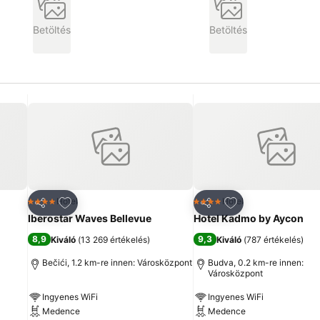
Betöltés
Betöltés
ncekhez
Hozzáadás a kedvencekhez
Hozzáadás a ked
Hotel
Hotel
4 Kategória
4 Kategória
Megosztás
Megosztás
Iberostar Waves Bellevue
Hotel Kadmo by Aycon
8,9
9,3
Kiváló
(
13 269 értékelés
)
Kiváló
(
787 értékelés
)
Bečići, 1.2 km-re innen: Városközpont
Budva, 0.2 km-re innen:
Városközpont
Ingyenes WiFi
Ingyenes WiFi
Medence
Medence