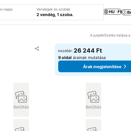
ás napja
Vendégek és szobák
HU · Ft
B
2 vendég, 1 szoba.
A jutalékfizetés hatása 
Hozzáadás a kedvencekhez
26 244 Ft
kezdőár:
Megosztás
9 oldal
árainak mutatása
Árak megjelenítése
Betöltés
Betöltés