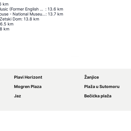
6
km
Academy Of Music (Former English Embassy)
:
13.6
km
Government House - National Museum Of Montenegro
:
13.7
km
 Zetski Dom
:
13.8
km
16.5
km
.8
km
Nagy méretű térkép
Plavi Horizont
Žanjice
Mogren Plaza
Plaža u Sutomoru
Jaz
Bečićka plaža