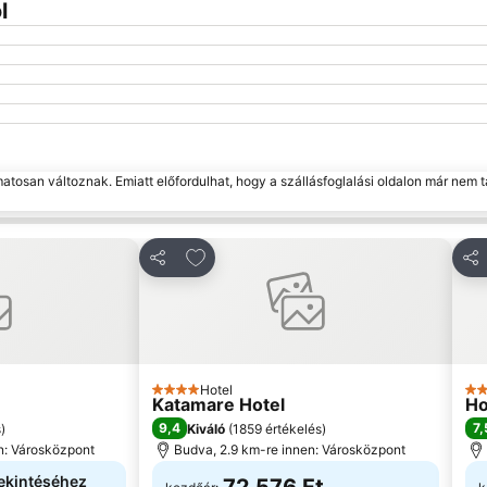
l
matosan változnak. Emiatt előfordulhat, hogy a szállásfoglalási oldalon már nem t
edvencekhez
Hozzáadás a kedvencekhez
Megosztás
Me
Hotel
4 Kategória
3 K
Katamare Hotel
Ho
9,4
7,
s
)
Kiváló
(
1859 értékelés
)
n: Városközpont
Budva, 2.9 km-re innen: Városközpont
ekintéséhez