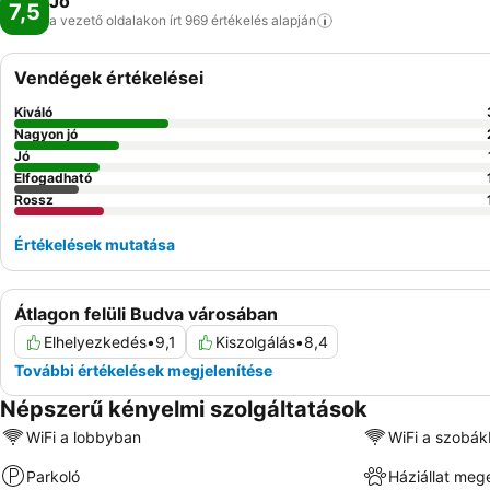
Jó
7,5
a vezető oldalakon írt 969 értékelés
alapján
Vendégek értékelései
Kiváló
Nagyon jó
Jó
Elfogadható
Rossz
Értékelések mutatása
Átlagon felüli Budva városában
Elhelyezkedés
•
9,1
Kiszolgálás
•
8,4
További értékelések megjelenítése
Népszerű kényelmi szolgáltatások
WiFi a lobbyban
WiFi a szobá
Parkoló
Háziállat meg