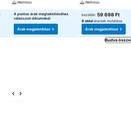
Wellness
Wellness
z
A pontos árak megtekintéséhez
59 698 Ft
kezdőár:
válasszon dátumokat
9 oldal
árainak mutatása
Árak megjelenítése
Árak megjelenítése
Budva összes