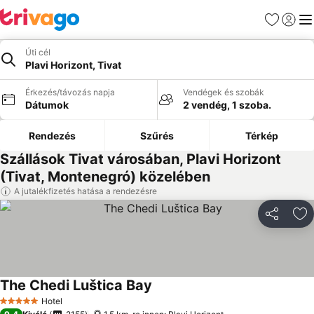
Kedvencek
Bejelen
Me
Úti cél
Plavi Horizont, Tivat
Érkezés/távozás napja
Vendégek és szobák
Dátumok
2 vendég, 1 szoba.
Rendezés
Szűrés
Térkép
Szállások Tivat városában, Plavi Horizont
(Tivat, Montenegró) közelében
A jutalékfizetés hatása a rendezésre
Megosztá
Ho
The Chedi Luštica Bay
Árak megjelenítése
Hotel
5 Kategória