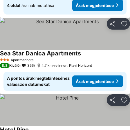
4 oldal
árainak mutatása
Árak megjelenítése
Megosztá
Ho
Sea Star Danica Apartments
Árak megjelenítése
Apartmanhotel
3 Kategória
8,8
Kiváló
356
4.7 km-re innen: Plavi Horizont
A pontos árak megtekintéséhez
Árak megjelenítése
válasszon dátumokat
Megosztá
Ho
Hotel Pine