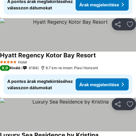
A pontos árak megtekintéséhez
Árak megjelenítése
válasszon dátumokat
Megosztá
Ho
Hyatt Regency Kotor Bay Resort
Árak megjeleníté
Hotel
5 Kategória
9,0
Kiváló
4184
9.7 km-re innen: Plavi Horizont
A pontos árak megtekintéséhez
Árak megjelenítése
válasszon dátumokat
Megosztá
Ho
Luxury Sea Residence by Kristina