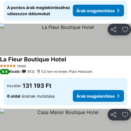
A pontos árak megtekintéséhez
Árak megjelenítése
válasszon dátumokat
Megosztá
Ho
La Fleur Boutique Hotel
Árak megjelenítése
Hotel
5 Kategória
9,6
Kiváló
912
5.0 km-re innen: Plavi Horizont
131 193 Ft
Kezdőár:
6 oldal
árainak mutatása
Árak megjelenítése
Megosztá
Ho