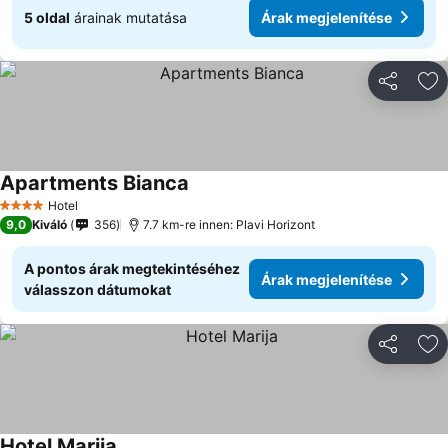
5 oldal
árainak mutatása
Árak megjelenítése
Megosztá
Ho
Apartments Bianca
Árak megjelenítése
Hotel
4 Kategória
9,0
Kiváló
356
7.7 km-re innen: Plavi Horizont
A pontos árak megtekintéséhez
Árak megjelenítése
válasszon dátumokat
Megosztá
Ho
Hotel Marija