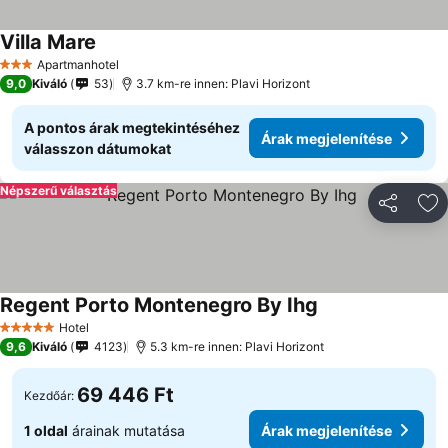
Villa Mare
Árak megjelenítése
Apartmanhotel
3 Kategória
9,0
Kiváló
53
3.7 km-re innen: Plavi Horizont
A pontos árak megtekintéséhez
Árak megjelenítése
válasszon dátumokat
Népszerű választás
Megosztá
Ho
Regent Porto Montenegro By Ihg
Árak megjeleníté
Hotel
5 Kategória
9,6
Kiváló
4123
5.3 km-re innen: Plavi Horizont
69 446 Ft
Kezdőár:
1 oldal
árainak mutatása
Árak megjelenítése