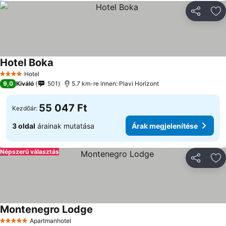
Megosztá
Ho
Hotel Boka
Árak megjelenítése
Hotel
4 Kategória
9,0
Kiváló
501
5.7 km-re innen: Plavi Horizont
55 047 Ft
Kezdőár:
3 oldal
árainak mutatása
Árak megjelenítése
Népszerű választás
Megosztá
Ho
Montenegro Lodge
Árak megjelenítése
Apartmanhotel
5 Kategória