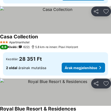
Megosztá
Ho
Casa Collection
Árak megjelenítése
Apartmanhotel
3 Kategória
8,6
Kiváló
622
5.8 km-re innen: Plavi Horizont
28 351 Ft
Kezdőár:
2 oldal
árainak mutatása
Árak megjelenítése
Megosztá
Ho
Royal Blue Resort & Residences