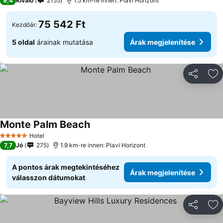
9,4
Kiváló
2155
1.5 km-re innen: Plavi Horizont
75 542 Ft
Kezdőár:
5 oldal
árainak mutatása
Árak megjelenítése
Megosztá
Ho
Monte Palm Beach
Árak megjelenítése
Hotel
5 Kategória
7,7
Jó
275
1.9 km-re innen: Plavi Horizont
A pontos árak megtekintéséhez
Árak megjelenítése
válasszon dátumokat
Megosztá
Ho