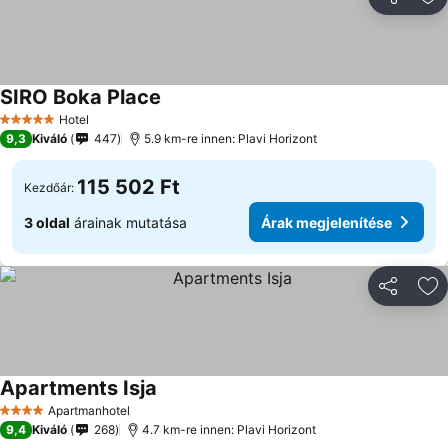
Megosztá
Ho
SIRO Boka Place
Árak megjelenítése
Hotel
5 Kategória
9,3
Kiváló
447
5.9 km-re innen: Plavi Horizont
115 502 Ft
Kezdőár:
3 oldal
árainak mutatása
Árak megjelenítése
Megosztá
Ho
Apartments Isja
Árak megjelenítése
Apartmanhotel
4 Kategória
9,4
Kiváló
268
4.7 km-re innen: Plavi Horizont