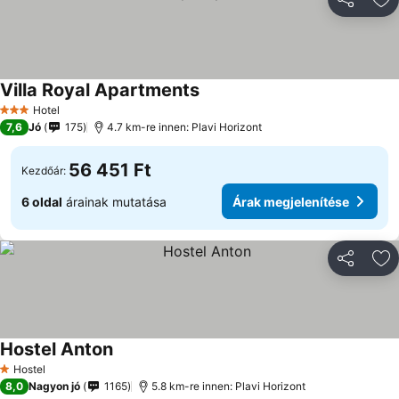
Megosztá
Ho
Villa Royal Apartments
Árak megjelenítése
Hotel
3 Kategória
7,6
Jó
175
4.7 km-re innen: Plavi Horizont
56 451 Ft
Kezdőár:
6 oldal
árainak mutatása
Árak megjelenítése
Megosztá
Ho
Hostel Anton
Árak megjelenítése
Hostel
1 Kategória
8,0
Nagyon jó
1165
5.8 km-re innen: Plavi Horizont