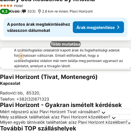
Árak megjelenít
Hotel
4 Kategória
9,2
Kiváló
533
2.6 km-re innen: Plavi Horizont
A pontos árak megtekintéséhez
Árak megjelenítése
válasszon dátumokat
Több mutatása
A szállásfoglalási oldalaktól kapott árak és foglalhatósági adatok
folyamatosan változnak. Emiatt előfordulhat, hogy a
szállásfoglalási oldalon már nem találja meg pontosan ugyanazt az
ajánlatot, amelyet a trivagón látott.
Plavi Horizont (Tivat, Montenegró)
Kapcsolat
Radovići bb
,
85320
,
Telefon
:
+382(32)671323
Plavi Horizont - Gyakran ismételt kérdések
Miért népszerű a/az Plavi Horizont Tivat városában?
Mely szállások találhatóak a/az Plavi Horizont közelében?
Milyen egyéb látnivalók találhatóak a/az Plavi Horizont közelében?
További TOP szálláshelyek