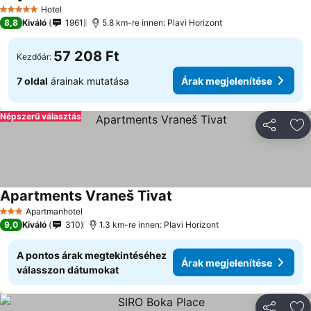
Árak megjelenítés
Hotel
5 Kategória
8,8
Kiváló
1961
5.8 km-re innen: Plavi Horizont
57 208 Ft
Kezdőár:
7 oldal
árainak mutatása
Árak megjelenítése
Népszerű választás
Megosztá
Ho
Apartments Vraneš Tivat
Árak megjelenítése
Apartmanhotel
3 Kategória
9,0
Kiváló
310
1.3 km-re innen: Plavi Horizont
A pontos árak megtekintéséhez
Árak megjelenítése
válasszon dátumokat