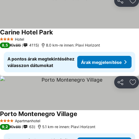
Megosztá
Ho
Carine Hotel Park
Árak megjelenítése
Hotel
4 Kategória
8,5
Kiváló
4115
8.0 km-re innen: Plavi Horizont
A pontos árak megtekintéséhez
Árak megjelenítése
válasszon dátumokat
Megosztá
Ho
Porto Montenegro Village
Árak megjelenítése
Apartmanhotel
4 Kategória
9,2
Kiváló
63
5.1 km-re innen: Plavi Horizont