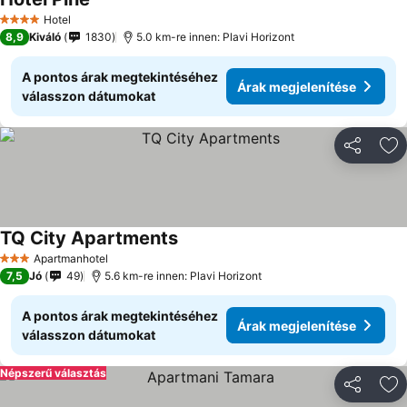
Árak megjelenítése
Hotel
4 Kategória
8,9
Kiváló
1830
5.0 km-re innen: Plavi Horizont
A pontos árak megtekintéséhez
Árak megjelenítése
válasszon dátumokat
Megosztá
Ho
TQ City Apartments
Árak megjelenítése
Apartmanhotel
3 Kategória
7,5
Jó
49
5.6 km-re innen: Plavi Horizont
A pontos árak megtekintéséhez
Árak megjelenítése
válasszon dátumokat
Népszerű választás
Megosztá
Ho