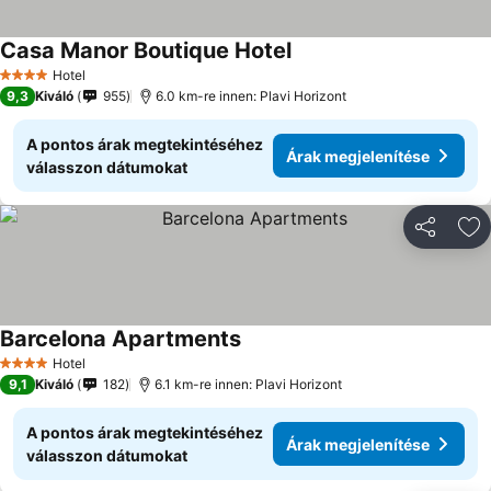
Casa Manor Boutique Hotel
Árak megjelenítése
Hotel
4 Kategória
9,3
Kiváló
955
6.0 km-re innen: Plavi Horizont
A pontos árak megtekintéséhez
Árak megjelenítése
válasszon dátumokat
Megosztá
Ho
Barcelona Apartments
Árak megjelenítése
Hotel
4 Kategória
9,1
Kiváló
182
6.1 km-re innen: Plavi Horizont
A pontos árak megtekintéséhez
Árak megjelenítése
válasszon dátumokat