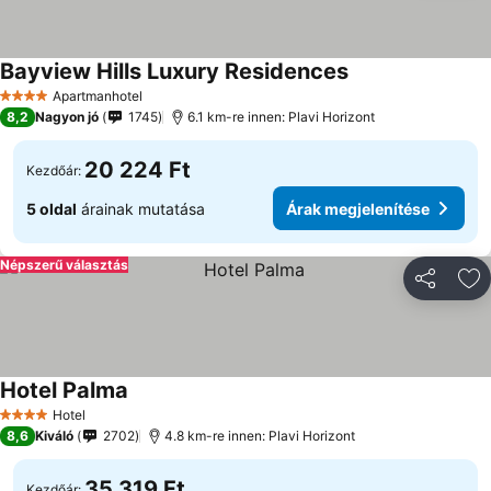
Bayview Hills Luxury Residences
Árak megjeleníté
Apartmanhotel
4 Kategória
8,2
Nagyon jó
1745
6.1 km-re innen: Plavi Horizont
20 224 Ft
Kezdőár:
5 oldal
árainak mutatása
Árak megjelenítése
Népszerű választás
Megosztá
Ho
Hotel Palma
Árak megjelenítése
Hotel
4 Kategória
8,6
Kiváló
2702
4.8 km-re innen: Plavi Horizont
35 319 Ft
Kezdőár: