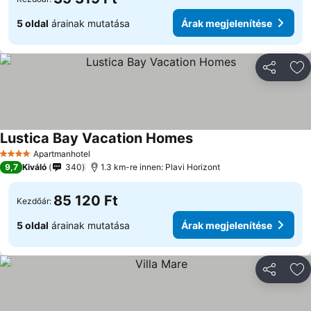
5 oldal
árainak mutatása
Árak megjelenítése
Megosztá
Ho
Lustica Bay Vacation Homes
Árak megjelenítése
Apartmanhotel
4 Kategória
9,7
Kiváló
340
1.3 km-re innen: Plavi Horizont
85 120 Ft
Kezdőár:
5 oldal
árainak mutatása
Árak megjelenítése
Megosztá
Ho