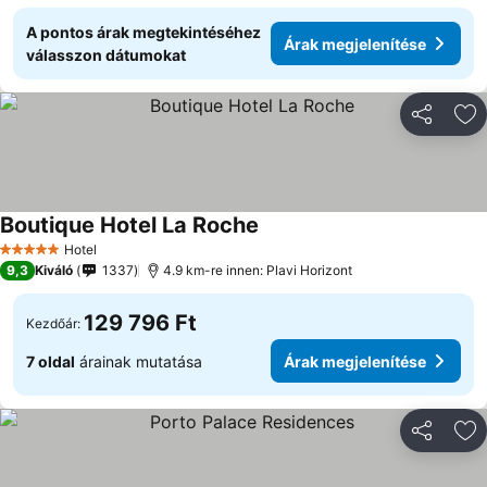
A pontos árak megtekintéséhez
Árak megjelenítése
válasszon dátumokat
Megosztá
Ho
Boutique Hotel La Roche
Árak megjelenítése
Hotel
5 Kategória
9,3
Kiváló
1337
4.9 km-re innen: Plavi Horizont
129 796 Ft
Kezdőár:
7 oldal
árainak mutatása
Árak megjelenítése
Megosztá
Ho