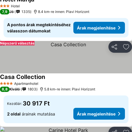
Árak megjelenítése
Hotel
3 Kategória
7,9
Jó
1335
8.4 km-re innen: Plavi Horizont
A pontos árak megtekintéséhez
Árak megjelenítése
válasszon dátumokat
Népszerű választás
Megosztá
Ho
Casa Collection
Árak megjelenítése
Apartmanhotel
4 Kategória
8,8
Kiváló
1803
5.8 km-re innen: Plavi Horizont
30 917 Ft
Kezdőár:
2 oldal
árainak mutatása
Árak megjelenítése