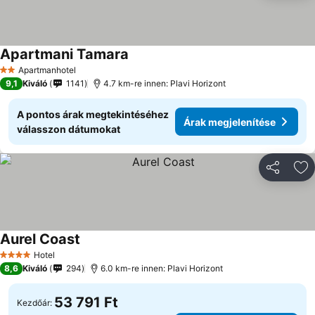
Apartmani Tamara
Árak megjelenítése
Apartmanhotel
2 Kategória
9,1
Kiváló
1141
4.7 km-re innen: Plavi Horizont
A pontos árak megtekintéséhez
Árak megjelenítése
válasszon dátumokat
Megosztá
Ho
Aurel Coast
Árak megjelenítése
Hotel
4 Kategória
8,6
Kiváló
294
6.0 km-re innen: Plavi Horizont
53 791 Ft
Kezdőár: