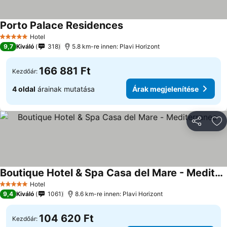
Porto Palace Residences
Árak megjelenítése
Hotel
5 Kategória
9,7
Kiváló
318
5.8 km-re innen: Plavi Horizont
166 881 Ft
Kezdőár:
4 oldal
árainak mutatása
Árak megjelenítése
Megosztá
Ho
Boutique Hotel & Spa Casa del Mare - Mediterraneo
Árak megjelenítése
Hotel
5 Kategória
9,4
Kiváló
1061
8.6 km-re innen: Plavi Horizont
104 620 Ft
Kezdőár: