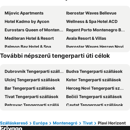
Mijovic Apartments
Iberostar Waves Bellevue
Hotel Kadmo by Aycon
Wellness & Spa Hotel ACD
Eurostars Queen of Montenegro
Regent Porto Montenegro By Ihg
Mediteran Hotel & Resort
Avala Resort & Villas
Palmon Bay Hotel & Spa
Iberostar Waves Herceg Novi
További népszerű tengerparti úti célok
Hotel Oaza
Hotel Aruba
Domador Rooms & Apartments
Barcelona Apartments
Dubrovnik Tengerparti szállások
Budva Tengerparti szállások
Lazure Hotel & Marina
Katamare Hotel
Ulcinj Tengerparti szállások
Kotor Tengerparti szállások
Apartments Holiday
Iberostar Waves Slavija
Bar Tengerparti szállások
Herceg Novi Tengerparti szállások
Hotel Bracera
Hotel Vladimir
Tivat Tengerparti szállások
Bečići Tengerparti szállások
Hotel Max Prestige
Crowne Plaza Budva by IHG
Petrovac Tengerparti szállások
Cavtat Tengerparti szállások
Hotel Aleksandar
Hotel Harmonia by Dukley
Podgorica Tengerparti szállások
Sutomore Tengerparti szállások
Hotel Millennium by Aycon
Butua Residence
Mlini Tengerparti szállások
Shkodra Tengerparti szállások
Splendid Conference & Spa Resort
Agape Rose
Szálláskereső
Európa
Montenegró
Tivat
Plavi Horizont