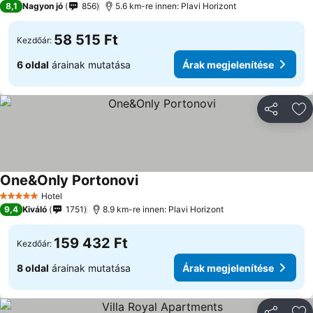
8,1
Nagyon jó
856
5.6 km-re innen: Plavi Horizont
58 515 Ft
Kezdőár:
6 oldal
árainak mutatása
Árak megjelenítése
Megosztá
Ho
One&Only Portonovi
Árak megjelenítése
Hotel
5 Kategória
9,4
Kiváló
1751
8.9 km-re innen: Plavi Horizont
159 432 Ft
Kezdőár:
8 oldal
árainak mutatása
Árak megjelenítése