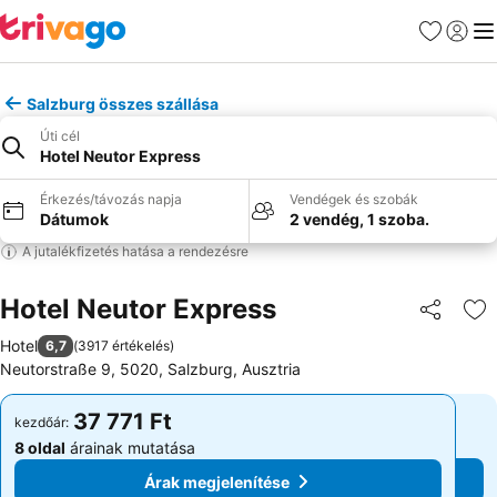
Kedvencek
Bejelen
Me
Salzburg összes szállása
Úti cél
Hotel Neutor Express
Érkezés/távozás napja
Vendégek és szobák
Dátumok
2 vendég, 1 szoba.
A jutalékfizetés hatása a rendezésre
Hotel Neutor Express
Megosztá
Ho
Hotel
6,7
(
3917 értékelés
)
Neutorstraße 9, 5020, Salzburg, Ausztria
37 771 Ft
37 771 Ft
kezdőár:
kezdőár:
8 oldal
árainak mutatása
8 oldal
árainak mutatása
Árak megjelenítése
Árak megjelenítése