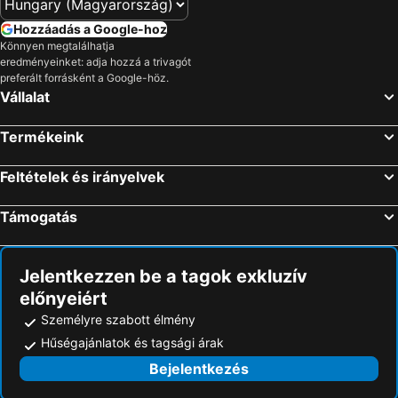
Hozzáadás a Google-hoz
Könnyen megtalálhatja
eredményeinket: adja hozzá a trivagót
preferált forrásként a Google-höz.
Vállalat
Termékeink
Feltételek és irányelvek
Támogatás
Jelentkezzen be a tagok exkluzív
előnyeiért
Személyre szabott élmény
Hűségajánlatok és tagsági árak
Bejelentkezés