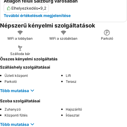
Átlagon felüli Salzburg városában
Elhelyezkedés
•
9,2
További értékelések megjelenítése
Népszerű kényelmi szolgáltatások
WiFi a lobbyban
WiFi a szobákban
Parkoló
Szálloda bár
Összes kényelmi szolgáltatás
Szálláshely szolgáltatásai
Üzleti központ
Lift
Parkoló
Terasz
Több mutatása
Szoba szolgáltatásai
Zuhanyzó
Hajszárító
Központi fűtés
Íróasztal
Több mutatása