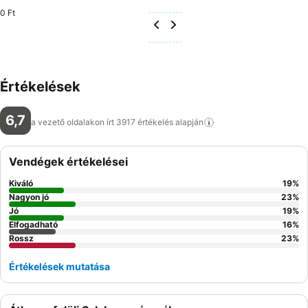
0 Ft
Értékelések
6,7
a vezető oldalakon írt 3917 értékelés
alapján
Vendégek értékelései
Kiváló
19
%
Nagyon jó
23
%
Jó
19
%
Elfogadható
16
%
Rossz
23
%
Értékelések mutatása