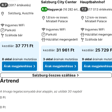
Salzburg City Center
Hauptbahnhof
6,7
(
3917 értékelés
)
8,0
7,2
Nagyon jó
(
16 282 értékelés
)
(
17 013 értékelé
Salzburg, Ausztria
1.8 km-re innen:
1.2 km-re innen:
Mirabell Palace
Mirabell Palace
Ingyenes WiFi
Ingyenes WiFi
Ingyenes WiFi
Parkoló
Parkoló
Háziállat megenge
Szálloda bár
Háziállat megengedett
Szálloda bár
37 771 Ft
kezdőár:
31 961 Ft
25 729 F
kezdőár:
kezdőár:
8 oldal
árainak mutatása
3 oldal
árainak mutatása
9 oldal
árainak muta
Árak megjelenítése
Árak megjelenítése
Árak megjelenítése
Salzburg összes szállása
Ártrend
A trivago legalacsonyabb árai alapján, az utóbbi 30 napból
0 Ft
0 Ft