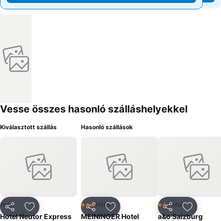
Vesse összes hasonló szálláshelyekkel
Kiválasztott szállás
Hasonló szállások
Hotel
Hotel
Hotel
3 Kategória
2 Kategória
Megosztás
Hozzáadás a kedvencekhez
Megosztás
Hozzáadás a kedvencekhez
Megosztás
Hozzáad
Hotel Neutor Express
MEININGER Hotel
a&o Salzburg