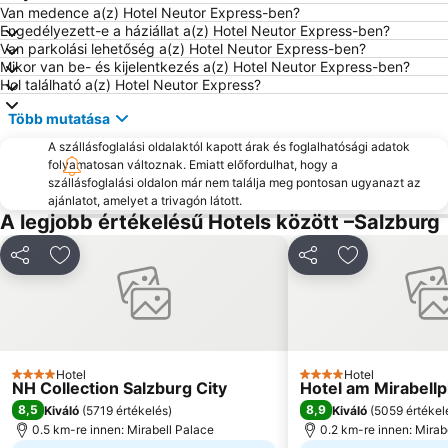
Keltenblitz Dürnberg
Obersalzbergbahn
Van medence a(z) Hotel Neutor Express-ben?
Engedélyezett-e a háziállat a(z) Hotel Neutor Express-ben?
Burghausen Castle
Taxham
Van parkolási lehetőség a(z) Hotel Neutor Express-ben?
Mikor van be- és kijelentkezés a(z) Hotel Neutor Express-ben?
Messezentrum Salzburg
Salzburgi Állatkert
Hol található a(z) Hotel Neutor Express?
Erlebnispark Strasswalchen
Postalm Arena
Több mutatása
Eisriesenwelt
Augustiner Bräu Kloster Mülln
A szállásfoglalási oldalaktól kapott árak és foglalhatósági adatok
Schafbergbahn
Schwarzensee
folyamatosan változnak. Emiatt előfordulhat, hogy a
szállásfoglalási oldalon már nem találja meg pontosan ugyanazt az
Bikepark
New Palace and Park Herrenchiemsee
ajánlatot, amelyet a trivagón látott.
A legjobb értékelésű Hotels között –Salzburg
Megosztás
Hozzáadás a kedvencekhez
Megosztás
Hozzáadás a
Hotel
Hotel
4 Kategória
4 Kategória
NH Collection Salzburg City
Hotel am Mirabellp
8,5
8,9
Kiváló
(
5719 értékelés
)
Kiváló
(
5059 értékel
0.5 km-re innen: Mirabell Palace
0.2 km-re innen: Mirab