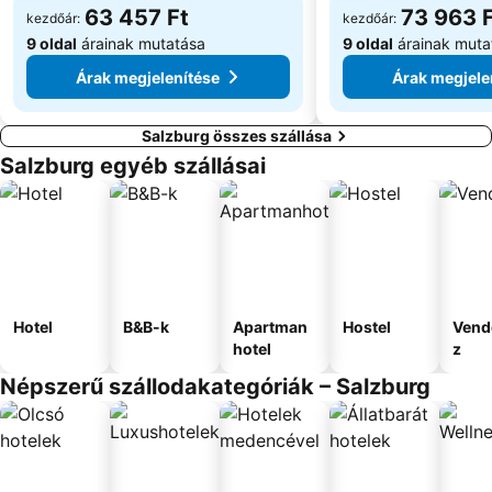
63 457 Ft
73 963 
kezdőár:
kezdőár:
9 oldal
árainak mutatása
9 oldal
árainak muta
Árak megjelenítése
Árak megjele
Salzburg összes szállása
Salzburg egyéb szállásai
Hotel
B&B-k
Apartman
Hostel
Vend
hotel
z
Népszerű szállodakategóriák – Salzburg