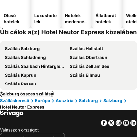
Olcsó
Luxushote
Hotelek
Állatbarát
Well
hotelek
lek
medencév
hotelek
otele
el
Úti célok a(z) Hotel Neutor Express közelében
Szállás Salzburg
Szállás Hallstatt
Szállás Schladming
Szállás Obertraun
Szállás Saalbach Hinterglemm
Szállás Zell am See
Szállás Kaprun
Szállás Ellmau
Szállás Passau
Salzburg összes szállása
Szálláskereső
Európa
Ausztria
Salzburg
Salzburg
Hotel Neutor Express
Facebook
Twitter
Insta
Yo
Válasszon országot