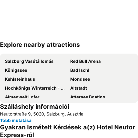
Explore nearby attractions
Nagy méretű térkép
Salzburg Vasútállomás
Red Bull Arena
Königssee
Bad Ischl
Kehlsteinhaus
Mondsee
Hochkönigs Winterreich - Mühlbach Dienten Maria Alm
Altstadt
Almenwelt Lofer
Attersee Boating
Szálláshely információi
Steinplatte Waidring
Salzburgi Dóm
Neutorstraße 9, 5020, Salzburg, Ausztria
Red Bull Hangar-7
Zwölferhorn
Több mutatása
Hohenwerfen
Kaiservilla
Gyakran Ismételt Kérdések a(z) Hotel Neutor
Maxglan
Liefering
Express-ról