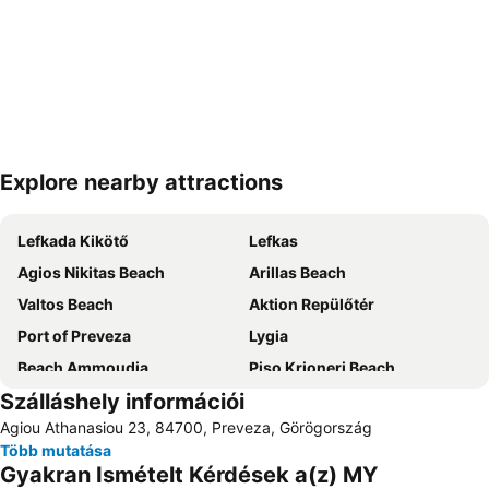
Explore nearby attractions
Nagy méretű térkép
Lefkada Kikötő
Lefkas
Agios Nikitas Beach
Arillas Beach
Valtos Beach
Aktion Repülőtér
Port of Preveza
Lygia
Beach Ammoudia
Piso Krioneri Beach
Szálláshely információi
Parga Port
Archaeological Museum of Lefkada
Agiou Athanasiou 23, 84700, Preveza, Görögország
Dimotiko Stadio Leukadas ''Platwnas Grigoris''
Beach of Agios Ioannis
Több mutatása
Voutoumi
Ancient Nikopolis
Gyakran Ismételt Kérdések a(z) MY