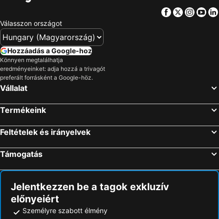
Facebook
Twitter
Insta
Yo
Válasszon országot
Hozzáadás a Google-hoz
Könnyen megtalálhatja
eredményeinket: adja hozzá a trivagót
preferált forrásként a Google-höz.
Vállalat
Termékeink
Feltételek és irányelvek
Támogatás
Jelentkezzen be a tagok exkluzív
előnyeiért
Személyre szabott élmény