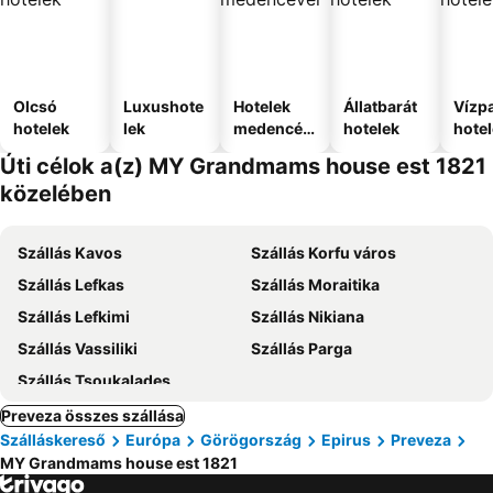
Olcsó
Luxushote
Hotelek
Állatbarát
Vízpa
hotelek
lek
medencév
hotelek
hote
el
Úti célok a(z) MY Grandmams house est 1821
közelében
Szállás Kavos
Szállás Korfu város
Szállás Lefkas
Szállás Moraitika
Szállás Lefkimi
Szállás Nikiana
Szállás Vassiliki
Szállás Parga
Szállás Tsoukalades
Preveza összes szállása
Szálláskereső
Európa
Görögország
Epirus
Preveza
MY Grandmams house est 1821