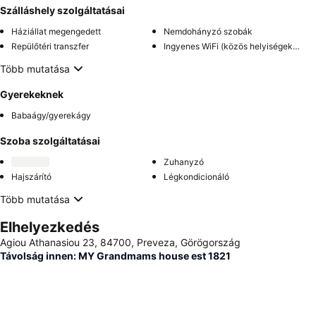
Szálláshely szolgáltatásai
Háziállat megengedett
Nemdohányzó szobák
Repülőtéri transzfer
Ingyenes WiFi (közös helyiségekben)
Több mutatása
Gyerekeknek
Babaágy/gyerekágy
Szoba szolgáltatásai
Zuhanyzó
Hajszárító
Légkondicionáló
Több mutatása
Elhelyezkedés
Agiou Athanasiou 23, 84700, Preveza, Görögország
Távolság innen: MY Grandmams house est 1821