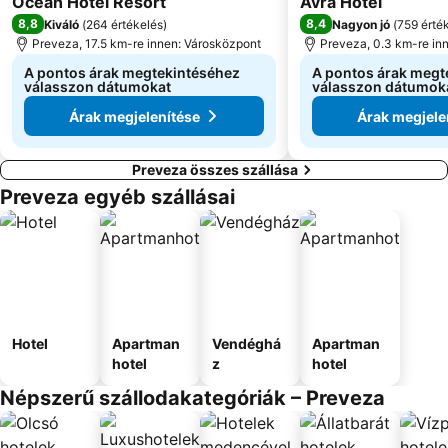
Ocean Hotel Resort
Avra Hotel
8,8
8,4
Kiváló
(
264 értékelés
)
Nagyon jó
(
759 érté
Preveza, 17.5 km-re innen: Városközpont
Preveza, 0.3 km-re in
A pontos árak megtekintéséhez
A pontos árak megt
válasszon dátumokat
válasszon dátumok
Árak megjelenítése
Árak megjele
Preveza összes szállása
Preveza egyéb szállásai
Hotel
Apartman
Vendéghá
Apartman
hotel
z
hotel
Népszerű szállodakategóriák – Preveza