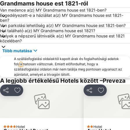
Monolithi
Mytikas
Grandmams house est 1821-ról
Loutsa
Pefkoulia
Van medence a(z) MY Grandmams house est 1821-ben?
Engedélyezett-e a háziállat a(z) MY Grandmams house est 1821-
Kathisma
ben?
Van parkolási lehetőség a(z) MY Grandmams house est 1821-ben?
Hol található a(z) MY Grandmams house est 1821?
Melyek a népszerű látnivalók a(z) MY Grandmams house est 1821
közelében?
Több mutatása
A szállásfoglalási oldalaktól kapott árak és foglalhatósági adatok
folyamatosan változnak. Emiatt előfordulhat, hogy a
szállásfoglalási oldalon már nem találja meg pontosan ugyanazt az
ajánlatot, amelyet a trivagón látott.
A legjobb értékelésű Hotels között –Preveza
Megosztás
Hozzáadás a kedvencekhez
Megosztás
Hozzáadás a
Hotel
Hotel
4 Kategória
2 Kategória