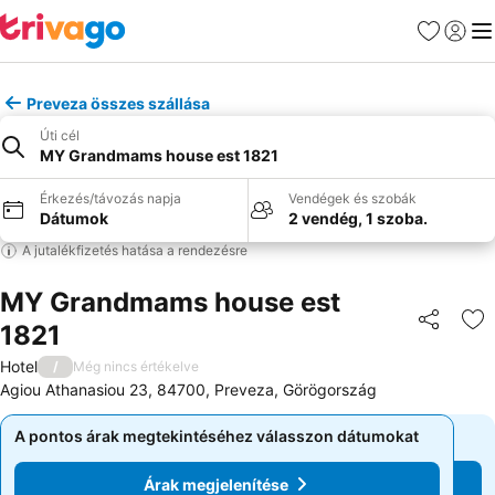
Kedvencek
Bejelen
Me
Preveza összes szállása
Úti cél
MY Grandmams house est 1821
Érkezés/távozás napja
Vendégek és szobák
Dátumok
2 vendég, 1 szoba.
A jutalékfizetés hatása a rendezésre
MY Grandmams house est
1821
Megosztá
Ho
Hotel
/
Még nincs értékelve
Agiou Athanasiou 23, 84700, Preveza, Görögország
A pontos árak megtekintéséhez válasszon dátumokat
A pontos árak megtekintéséhez válasszon dátumokat
Árak megjelenítése
Árak megjelenítése