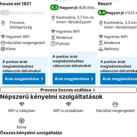
house est 1821
Resort
8,2
Nagyon jó
(
836 értékelés
)
/
8,4
Még nincs értékelve
Nagyon jó
(
1423 é
Kastrosikia, 2.7 km-re
innen: Városközpont
Preveza,
Kastrosikia, 3.5 km
Görögország
innen: Városközpon
Ingyenes WiFi
Ingyenes WiFi
Ingyenes WiFi
Medence
Háziállat megengedett
Medence
Parkoló
Klíma
Wellness
Árak megjelenítése
A pontos árak
Árak megjelenítése
Árak megjeleníté
megtekintéséhez
A pontos árak
A pontos árak
válasszon dátumokat
megtekintéséhez
megtekintéséhez
válasszon dátumokat
válasszon dátumoka
Árak megjelenítése
Árak megjelenítése
Árak megjelenítése
Preveza összes szállása
Népszerű kényelmi szolgáltatások
WiFi a lobbyban
WiFi a szobákban
Háziállat megengedett
Klíma
Összes kényelmi szolgáltatás