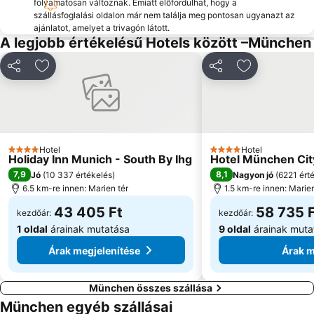
folyamatosan változnak. Emiatt előfordulhat, hogy a
Untersbergstraße Metro Station
Hellabrunn Állatkert
szállásfoglalási oldalon már nem találja meg pontosan ugyanazt az
Sankt Ursula München-Schwabing
Haderner Stern Metro Station
ajánlatot, amelyet a trivagón látott.
A legjobb értékelésű Hotels között –München
Moosach
Neuperlach Süd Metro Station
Moosfeld Metro Station
Feldmoching-Hasenbergl
Megosztás
Hozzáadás a kedvencekhez
Megosztás
Hozzáadás a
Lake Ammersee
Hotel
Hotel
4 Kategória
4 Kategória
Holiday Inn Munich - South By Ihg
Hotel München City
7,9
8,1
Jó
(
10 337 értékelés
)
Nagyon jó
(
6221 ért
6.5 km-re innen: Marien tér
1.5 km-re innen: Marien
43 405 Ft
58 735 
kezdőár:
kezdőár:
1 oldal
árainak mutatása
9 oldal
árainak muta
Árak megjelenítése
Árak m
München összes szállása
München egyéb szállásai