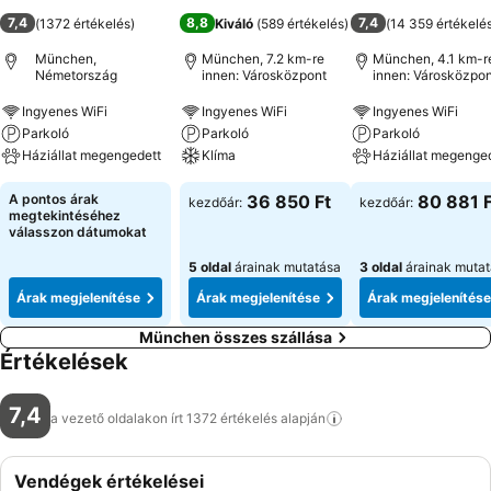
7,4
8,8
7,4
(
1372 értékelés
)
Kiváló
(
589 értékelés
)
(
14 359 értékelé
München,
München, 7.2 km-re
München, 4.1 km-r
Németország
innen: Városközpont
innen: Városközpon
Ingyenes WiFi
Ingyenes WiFi
Ingyenes WiFi
Parkoló
Parkoló
Parkoló
Háziállat megengedett
Klíma
Háziállat megenge
A pontos árak
36 850 Ft
80 881 F
kezdőár:
kezdőár:
megtekintéséhez
válasszon dátumokat
5 oldal
árainak mutatása
3 oldal
árainak muta
Árak megjelenítése
Árak megjelenítése
Árak megjelenítése
München összes szállása
Értékelések
7,4
a vezető oldalakon írt 1372 értékelés
alapján
Vendégek értékelései