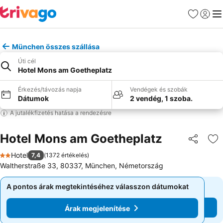
Kedvencek
Bejelen
Me
München összes szállása
Úti cél
Hotel Mons am Goetheplatz
Érkezés/távozás napja
Vendégek és szobák
Dátumok
2 vendég, 1 szoba.
A jutalékfizetés hatása a rendezésre
Hotel Mons am Goetheplatz
Megosztá
Ho
Hotel
7,4
(
1372 értékelés
)
2 Kategória
Waltherstraße 33, 80337, München, Németország
A pontos árak megtekintéséhez válasszon dátumokat
A pontos árak megtekintéséhez válasszon dátumokat
Árak megjelenítése
Árak megjelenítése