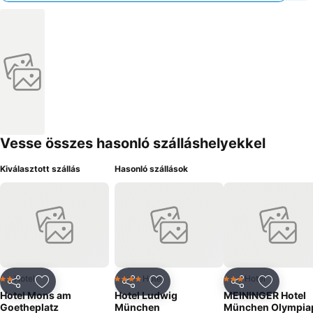
Vesse összes hasonló szálláshelyekkel
Kiválasztott szállás
Hasonló szállások
Hotel
Hotel
Hotel
2 Kategória
4 Kategória
3 Kategória
Megosztás
Hozzáadás a kedvencekhez
Megosztás
Hozzáadás a kedvencekhez
Megosztás
Hozzáad
Hotel Mons am
Hotel Ludwig
MEININGER Hotel
Goetheplatz
München
München Olympia