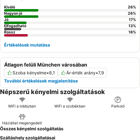
Kiváló
26
%
Nagyon jó
26
%
Jó
17
%
Elfogadható
13
%
Rossz
18
%
Értékelések mutatása
Átlagon felüli München városában
Szoba kényelme
•
8,1
Ár-érték arány
•
7,9
További értékelések megjelenítése
Népszerű kényelmi szolgáltatások
WiFi a lobbyban
WiFi a szobákban
Parkoló
Háziállat megengedett
Összes kényelmi szolgáltatás
Szálláshely szolgáltatásai