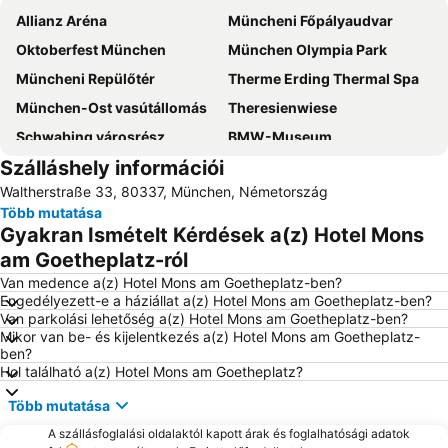
Allianz Aréna
Müncheni Főpályaudvar
Oktoberfest München
München Olympia Park
Müncheni Repülőtér
Therme Erding Thermal Spa
München-Ost vasútállomás
Theresienwiese
Schwabing városrész
BMW-Museum
Szálláshely információi
Trudering-Riem
Sendling-Westpark
Waltherstraße 33, 80337, München, Németország
Starnberger See
Olympiahalle München
Több mutatása
Bahnhof Dachau
Marien tér
Gyakran Ismételt Kérdések a(z) Hotel Mons
Fröttmaning Metro Station
Ammersee
am Goetheplatz-ról
Bavaria
Berg am Laim
Van medence a(z) Hotel Mons am Goetheplatz-ben?
Engedélyezett-e a háziállat a(z) Hotel Mons am Goetheplatz-ben?
München-Pasing vasútállomás
Theresienwiese Metro Station
Van parkolási lehetőség a(z) Hotel Mons am Goetheplatz-ben?
Mikor van be- és kijelentkezés a(z) Hotel Mons am Goetheplatz-
Régi városháza
Laim
ben?
Hadern
Klinikum Großhadern Metro Station
Hol található a(z) Hotel Mons am Goetheplatz?
Kloster Scheyern
Sendlingi kapu
Több mutatása
Literaturhaus Müchen
Altstadt-Lehel
A szállásfoglalási oldalaktól kapott árak és foglalhatósági adatok