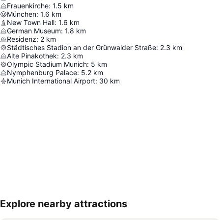
Frauenkirche
:
1.5
km
München
:
1.6
km
New Town Hall
:
1.6
km
German Museum
:
1.8
km
Residenz
:
2
km
Städtisches Stadion an der Grünwalder Straße
:
2.3
km
Alte Pinakothek
:
2.3
km
Olympic Stadium Munich
:
5
km
Nymphenburg Palace
:
5.2
km
Munich International Airport
:
30
km
Explore nearby attractions
Nagy méretű térkép