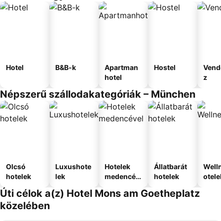
Hotel
B&B-k
Apartman
Hostel
Vend
hotel
z
Népszerű szállodakategóriák – München
Olcsó
Luxushote
Hotelek
Állatbarát
Well
hotelek
lek
medencév
hotelek
otele
el
Úti célok a(z) Hotel Mons am Goetheplatz
közelében