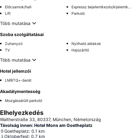
Előcsarnok/hall
Expressz bejelentkezés/kijelentkezés
Lift
Parkoló
Több mutatása
Szoba szolgáltatásai
Zuhanyzó
Nyitható ablakok
TV
Hajszárító
Több mutatása
Hotel jellemzői
LMBTQ+-barát
Akadálymentesség
Mozgássérült parkoló
Elhelyezkedés
Waltherstraße 33, 80337, München, Németország
Távolság innen: Hotel Mons am Goetheplatz
Goetheplatz
:
0.1
km
Oktoberfest
:
0.7
km