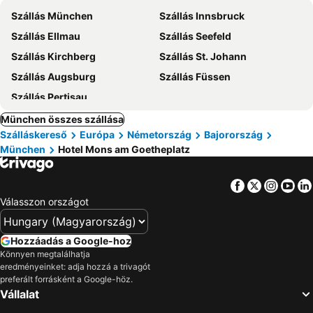
Szállás München
Szállás Innsbruck
Szállás Ellmau
Szállás Seefeld
Szállás Kirchberg
Szállás St. Johann
Szállás Augsburg
Szállás Füssen
Szállás Pertisau
München összes szállása
Szálláskereső
Európa
Németország
Bajorország
München
Hotel Mons am Goetheplatz
Facebook
Twitter
Insta
Yo
Válasszon országot
Hozzáadás a Google-hoz
Könnyen megtalálhatja
eredményeinket: adja hozzá a trivagót
preferált forrásként a Google-höz.
Vállalat