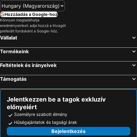
Hozzáadás a Google-hoz
Könnyen megtalálhatja
eredményeinket: adja hozzá a trivagót
preferált forrásként a Google-höz.
Vállalat
Termékeink
Feltételek és irányelvek
Támogatás
Jelentkezzen be a tagok exkluzív
előnyeiért
Személyre szabott élmény
Hűségajánlatok és tagsági árak
Bejelentkezés