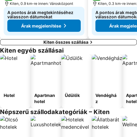
Kiten, 0.9 km-re innen: Városközpont
Kiten, 0.3 km-re innen
A pontos árak megtekintéséhez
A pontos árak megt
válasszon dátumokat
válasszon dátumok
Árak megjelenítése
Árak megjele
Kiten összes szállása
Kiten egyéb szállásai
Hotel
Apartman
Üdülők
Vendéghá
Apar
hotel
z
hotel
Népszerű szállodakategóriák – Kiten