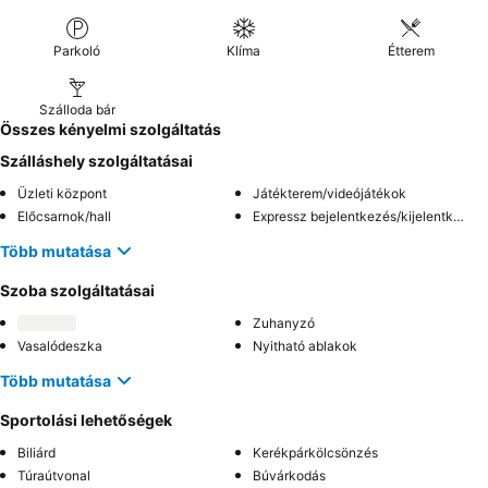
Parkoló
Klíma
Étterem
Szálloda bár
Összes kényelmi szolgáltatás
Szálláshely szolgáltatásai
Üzleti központ
Játékterem/videójátékok
Előcsarnok/hall
Expressz bejelentkezés/kijelentkezés
Több mutatása
Szoba szolgáltatásai
Zuhanyzó
Vasalódeszka
Nyitható ablakok
Több mutatása
Sportolási lehetőségek
Biliárd
Kerékpárkölcsönzés
Túraútvonal
Búvárkodás