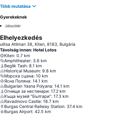
Több mutatása
Gyerekeknek
Játszótér
Elhelyezkedés
ulitsa Atliman 38, Kiten, 8183, Bulgária
Távolság innen: Hotel Lotos
Kiten
:
0.7
km
Amphitheater
:
3.6
km
Beglik Tash
:
8.1
km
Historical Museum
:
9.8
km
Морска сцена
:
10
km
Ясна Поляна
:
14.1
km
Bulgarian Yasna Polyana
:
14.1
km
Огнище за нестинари
:
17.2
km
Къща музей "Българи"
:
17.3
km
Ravadinovo Castle
:
18.7
km
Burgas Central Railway Station
:
37.4
km
Burgas Airport
:
42.5
km