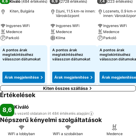
8,6
6,9
7,4
Kiváló
(
484 értékelés
)
(
2728 értékelés
)
(
223 értékelés
)
Kiten, Bulgária
Djuni, 11.5 km-re innen:
Lozenets, 0.9 km-r
Városközpont
innen: Városközpon
Ingyenes WiFi
Ingyenes WiFi
Ingyenes WiFi
Medence
Medence
Medence
Parkoló
Klíma
Parkoló
A pontos árak
A pontos árak
A pontos árak
megtekintéséhez
megtekintéséhez
megtekintéséhez
válasszon dátumokat
válasszon dátumokat
válasszon dátumoka
Árak megjelenítése
Árak megjelenítése
Árak megjelenítése
Kiten összes szállása
Értékelések
Kiváló
8,6
a vezető oldalakon írt 484 értékelés
alapján
Népszerű kényelmi szolgáltatások
WiFi a lobbyban
WiFi a szobákban
Medence