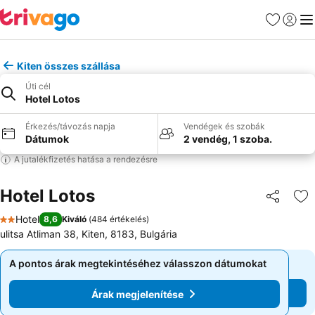
Kedvencek
Bejelen
Me
Kiten összes szállása
Úti cél
Hotel Lotos
Érkezés/távozás napja
Vendégek és szobák
Dátumok
2 vendég, 1 szoba.
A jutalékfizetés hatása a rendezésre
Hotel Lotos
Megosztá
Ho
Hotel
8,6
Kiváló
(
484 értékelés
)
2 Kategória
ulitsa Atliman 38, Kiten, 8183, Bulgária
A pontos árak megtekintéséhez válasszon dátumokat
A pontos árak megtekintéséhez válasszon dátumokat
Árak megjelenítése
Árak megjelenítése