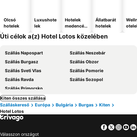
Olcsó
Luxushote
Hotelek
Állatbarát
Well
hotelek
lek
medencév
hotelek
otele
el
Úti célok a(z) Hotel Lotos közelében
Szállás Napospart
Szállás Neszebár
Szállás Burgasz
Szállás Obzor
Szállás Sveti Vlas
Szállás Pomorie
Szállás Ravda
Szállás Sozopol
Szállás Primorsko
Kiten összes szállása
Szálláskereső
Európa
Bulgária
Burgas
Kiten
Hotel Lotos
Facebook
Twitter
Insta
Yo
Válasszon országot