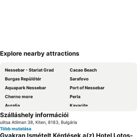
Explore nearby attractions
Nagy méretű térkép
Nessebar - Stariat Grad
Cacao Beach
Burgas Repülőtér
Sarafovo
Aquapark Nessebar
Port of Nessebar
Cherno more
Perla
Aurelia
Kavacite
Szálláshely információi
Marina Sozopol
Saint Ivan island
ulitsa Atliman 38, Kiten, 8183, Bulgária
Pomorie East
Lesopark Slanchev bryag
Több mutatása
Sveti Nikola
Silistar Beach
Gyakran Ismételt Kérdések a(z) Hotel Lotos-