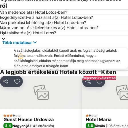
Kraymorie
Centralen plaj Pomorie
ról
Archaeological exposition
Sarafovo
Van medence a(z) Hotel Lotos-ben?
Engedélyezett-e a háziállat a(z) Hotel Lotos-ben?
Van parkolási lehetőség a(z) Hotel Lotos-ben?
Mikor van be- és kijelentkezés a(z) Hotel Lotos-ben?
Hol található a(z) Hotel Lotos?
Több mutatása
A szállásfoglalási oldalaktól kapott árak és foglalhatósági adatok
folyamatosan változnak. Emiatt előfordulhat, hogy a
szállásfoglalási oldalon már nem találja meg pontosan ugyanazt az
ajánlatot, amelyet a trivagón látott.
A legjobb értékelésű Hotels között –Kiten
Népszerű választás
Megosztás
Hozzáadás a kedvencekhez
Megosztás
Hozzáadás a
Hotel
Hotel
3 Kategória
1 Kategória
Guest House Urdoviza
Hotel Maria
8,4
8,8
Nagyon jó
(
142 értékelés
)
Kiváló
(
195 értékelé