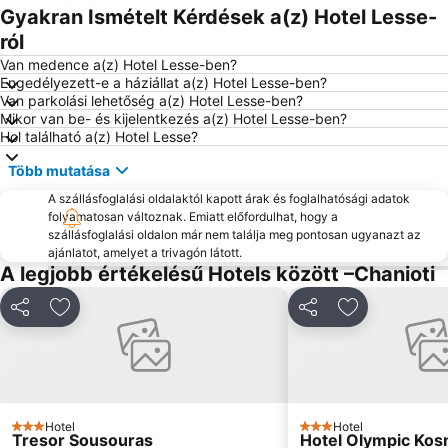
Gerakini
Chaniotis
Gyakran Ismételt Kérdések a(z) Hotel Lesse-
Chalkidiki deutero podi
Karidi
ról
Port of Ormos Panagias
Ormos Panagias
Van medence a(z) Hotel Lesse-ben?
Engedélyezett-e a háziállat a(z) Hotel Lesse-ben?
Platanitsi
Beach Road
Van parkolási lehetőség a(z) Hotel Lesse-ben?
Mikor van be- és kijelentkezés a(z) Hotel Lesse-ben?
Elani
Elia 2
Hol található a(z) Hotel Lesse?
Sani
Porto Koufo
Több mutatása
A szállásfoglalási oldalaktól kapott árak és foglalhatósági adatok
folyamatosan változnak. Emiatt előfordulhat, hogy a
szállásfoglalási oldalon már nem találja meg pontosan ugyanazt az
ajánlatot, amelyet a trivagón látott.
A legjobb értékelésű Hotels között –Chanioti
Megosztás
Hozzáadás a kedvencekhez
Megosztás
Hozzáadás a
Hotel
Hotel
3 Kategória
3 Kategória
Tresor Sousouras
Hotel Olympic Ko