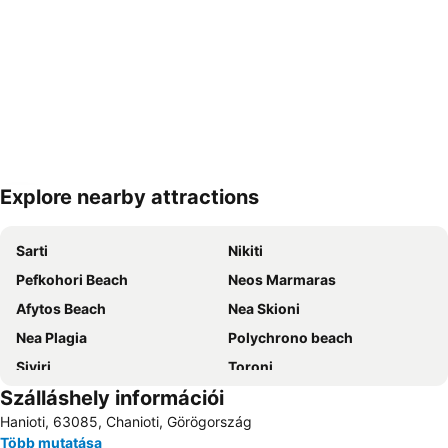
Explore nearby attractions
Nagy méretű térkép
Sarti
Nikiti
Pefkohori Beach
Neos Marmaras
Afytos Beach
Nea Skioni
Nea Plagia
Polychrono beach
Siviri
Toroni
Szálláshely információi
Chalkidiki Proto Podi
Tristinika
Hanioti, 63085, Chanioti, Görögország
Nea Potidaia
Kalogria Beach
Több mutatása