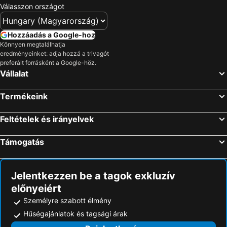
Válasszon országot
Hozzáadás a Google-hoz
Könnyen megtalálhatja
eredményeinket: adja hozzá a trivagót
preferált forrásként a Google-höz.
Vállalat
Termékeink
Feltételek és irányelvek
Támogatás
Jelentkezzen be a tagok exkluzív
előnyeiért
Személyre szabott élmény
Hűségajánlatok és tagsági árak