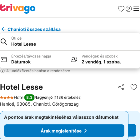
Kedvencek
Bejelen
Me
Chanioti összes szállása
Úti cél
Hotel Lesse
Érkezés/távozás napja
Vendégek és szobák
Dátumok
2 vendég, 1 szoba.
A jutalékfizetés hatása a rendezésre
Hotel Lesse
Megosztá
Ho
Hotel
8,3
Nagyon jó
(
1136 értékelés
)
4 Kategória
Hanioti, 63085, Chanioti, Görögország
A pontos árak megtekintéséhez válasszon dátumokat
A pontos árak megtekintéséhez válasszon dátumokat
Árak megjelenítése
Árak megjelenítése