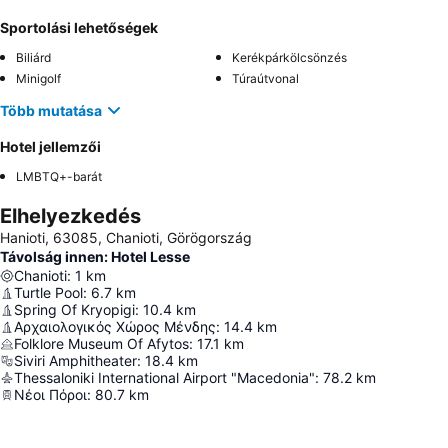
Sportolási lehetőségek
Biliárd
Kerékpárkölcsönzés
Minigolf
Túraútvonal
Több mutatása
Hotel jellemzői
LMBTQ+-barát
Elhelyezkedés
Hanioti, 63085, Chanioti, Görögország
Távolság innen: Hotel Lesse
Chanioti
:
1
km
Turtle Pool
:
6.7
km
Spring Of Kryopigi
:
10.4
km
Αρχαιολογικός Χώρος Μένδης
:
14.4
km
Folklore Museum Of Afytos
:
17.1
km
Siviri Amphitheater
:
18.4
km
Thessaloniki International Airport "Macedonia"
:
78.2
km
Νέοι Πόροι
:
80.7
km