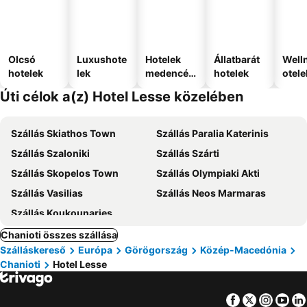
Olcsó
Luxushote
Hotelek
Állatbarát
Well
hotelek
lek
medencév
hotelek
otele
el
Úti célok a(z) Hotel Lesse közelében
Szállás Skiathos Town
Szállás Paralia Katerinis
Szállás Szaloniki
Szállás Szárti
Szállás Skopelos Town
Szállás Olympiaki Akti
Szállás Vasilias
Szállás Neos Marmaras
Szállás Koukounaries
Chanioti összes szállása
Szálláskereső
Európa
Görögország
Közép-Macedónia
Chanioti
Hotel Lesse
Facebook
Twitter
Insta
Yo