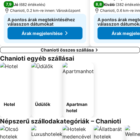
7,9
8,8
Jó
(
682 értékelés
)
Kiváló
(
382 értékelé
Chanioti, 0.2 km-re innen: Városközpont
Chanioti, 0.6 km-re in
A pontos árak megtekintéséhez
A pontos árak megt
válasszon dátumokat
válasszon dátumok
Árak megjelenítése
Árak megjele
Chanioti összes szállása
Chanioti egyéb szállásai
Hotel
Üdülők
Apartman
hotel
Népszerű szállodakategóriák – Chanioti