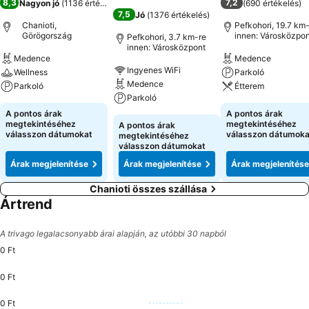
8,3
7,2
Nagyon jó
(
1136 értékelés
)
(
690 értékelés
)
7,5
Jó
(
1376 értékelés
)
Chanioti,
Pefkohori, 19.7 km
Görögország
innen: Városközpon
Pefkohori, 3.7 km-re
innen: Városközpont
Medence
Medence
Ingyenes WiFi
Wellness
Parkoló
Medence
Parkoló
Étterem
Parkoló
A pontos árak
A pontos árak
megtekintéséhez
megtekintéséhez
A pontos árak
válasszon dátumokat
válasszon dátumoka
megtekintéséhez
válasszon dátumokat
Árak megjelenítése
Árak megjelenítése
Árak megjelenítése
Chanioti összes szállása
Ártrend
A trivago legalacsonyabb árai alapján, az utóbbi 30 napból
0 Ft
0 Ft
0 Ft