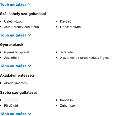
Több mutatása
Szálláshely szolgáltatásai
Üzleti központ
Kávézó
Játékterem/videójátékok
Előcsarnok/hall
Több mutatása
Gyerekeknek
Gyerekfelügyelet
Játszótér
Játszóház
A gyermekek tartózkodása ingyenes
Több mutatása
Akadálymentesség
Akadálymentes
Szoba szolgáltatásai
Kandalló
Fürdőkád
Zuhanyzó
Több mutatása