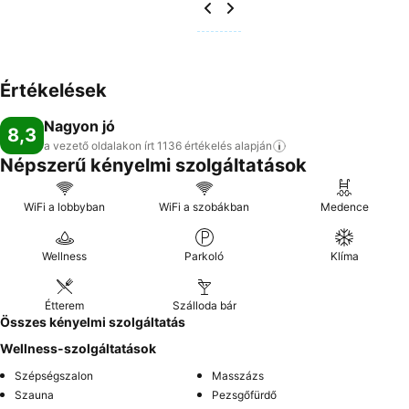
Értékelések
Nagyon jó
8,3
a vezető oldalakon írt 1136 értékelés
alapján
Népszerű kényelmi szolgáltatások
WiFi a lobbyban
WiFi a szobákban
Medence
Wellness
Parkoló
Klíma
Étterem
Szálloda bár
Összes kényelmi szolgáltatás
Wellness-szolgáltatások
Szépségszalon
Masszázs
Szauna
Pezsgőfürdő