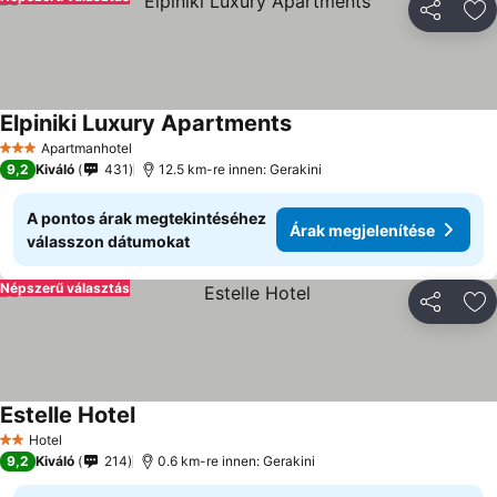
Megosztá
Ho
Elpiniki Luxury Apartments
Árak megjelenítése
Apartmanhotel
3 Kategória
9,2
Kiváló
431
12.5 km-re innen: Gerakini
A pontos árak megtekintéséhez
Árak megjelenítése
válasszon dátumokat
Népszerű választás
Megosztá
Ho
Estelle Hotel
Árak megjelenítése
Hotel
2 Kategória
9,2
Kiváló
214
0.6 km-re innen: Gerakini