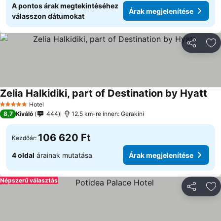
A pontos árak megtekintéséhez
Árak megjelenítése
válasszon dátumokat
Megosztá
Ho
Zelia Halkidiki, part of Destination by Hyatt
Ára
Hotel
5 Kategória
8,7
Kiváló
444
12.5 km-re innen: Gerakini
106 620 Ft
Kezdőár:
4 oldal
árainak mutatása
Árak megjelenítése
Népszerű választás
Megosztá
Ho