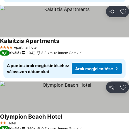
Megosztá
Ho
Kalaitzis Apartments
Árak megjelenítése
Apartmanhotel
4 Kategória
8,8
Kiváló
104
3.3 km-re innen: Gerakini
A pontos árak megtekintéséhez
Árak megjelenítése
válasszon dátumokat
Megosztá
Ho
Olympion Beach Hotel
Árak megjelenítése
Hotel
2 Kategória
9,0
Kiváló
360
0.7 km-re innen: Gerakini