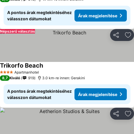
A pontos árak megtekintéséhez
Árak megjelenítése
válasszon dátumokat
Népszerű választás
Megosztá
Ho
Trikorfo Beach
Árak megjelenítése
Apartmanhotel
4 Kategória
8,7
Kiváló
919
3.0 km-re innen: Gerakini
A pontos árak megtekintéséhez
Árak megjelenítése
válasszon dátumokat
Megosztá
Ho