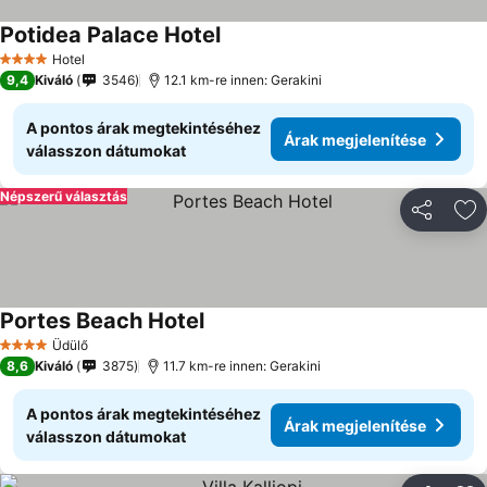
Potidea Palace Hotel
Árak megjelenítése
Hotel
4 Kategória
9,4
Kiváló
3546
12.1 km-re innen: Gerakini
A pontos árak megtekintéséhez
Árak megjelenítése
válasszon dátumokat
Népszerű választás
Megosztá
Ho
Portes Beach Hotel
Árak megjelenítése
Üdülő
4 Kategória
8,6
Kiváló
3875
11.7 km-re innen: Gerakini
A pontos árak megtekintéséhez
Árak megjelenítése
válasszon dátumokat