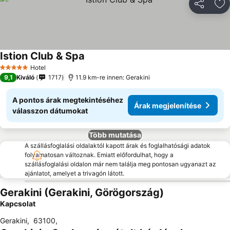
Megosztá
Ho
Istion Club & Spa
Árak megjelenítése
Hotel
5 Kategória
9,1
Kiváló
1717
11.9 km-re innen: Gerakini
A pontos árak megtekintéséhez
Árak megjelenítése
válasszon dátumokat
Több mutatása
A szállásfoglalási oldalaktól kapott árak és foglalhatósági adatok
folyamatosan változnak. Emiatt előfordulhat, hogy a
szállásfoglalási oldalon már nem találja meg pontosan ugyanazt az
ajánlatot, amelyet a trivagón látott.
Gerakini (Gerakini, Görögország)
Kapcsolat
Gerakini
,
63100
,