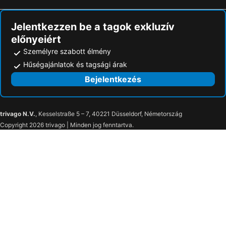
Zafira Retreat
Kassandra Mare
Jelentkezzen be a tagok exkluzív
Blue Dolphin - Sargani
Golden Beach Hotel
előnyeiért
Vicky Rooms
Személyre szabott élmény
Hűségajánlatok és tagsági árak
Bejelentkezés
trivago N.V.
, Kesselstraße 5 – 7, 40221 Düsseldorf, Németország
Copyright 2026 trivago | Minden jog fenntartva.