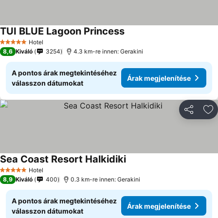
TUI BLUE Lagoon Princess
Árak megjelenítése
Hotel
5 Kategória
8,6
Kiváló
3254
4.3 km-re innen: Gerakini
A pontos árak megtekintéséhez
Árak megjelenítése
válasszon dátumokat
Megosztá
Ho
Sea Coast Resort Halkidiki
Árak megjelenítése
Hotel
5 Kategória
8,9
Kiváló
400
0.3 km-re innen: Gerakini
A pontos árak megtekintéséhez
Árak megjelenítése
válasszon dátumokat