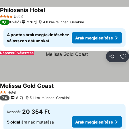
Philoxenia Hotel
Árak megjelenítése
Üdülő
4 Kategória
8,6
Kiváló
2767
4.8 km-re innen: Gerakini
A pontos árak megtekintéséhez
Árak megjelenítése
válasszon dátumokat
Népszerű választás
Megosztá
Ho
Melissa Gold Coast
Árak megjelenítése
Hotel
2 Kategória
7,0
817
5.1 km-re innen: Gerakini
20 354 Ft
Kezdőár:
5 oldal
árainak mutatása
Árak megjelenítése