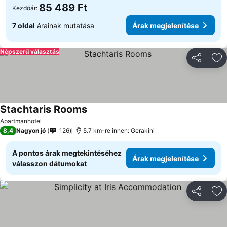
85 489 Ft
Kezdőár:
7 oldal
árainak mutatása
Árak megjelenítése
Népszerű választás
Megosztá
Ho
Stachtaris Rooms
Árak megjelenítése
Apartmanhotel
8,4
Nagyon jó
126
5.7 km-re innen: Gerakini
A pontos árak megtekintéséhez
Árak megjelenítése
válasszon dátumokat
Megosztá
Ho