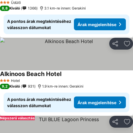
Üdülő
3 Kategória
8,8
Kiváló
1366
3.1 km-re innen: Gerakini
A pontos árak megtekintéséhez
Árak megjelenítése
válasszon dátumokat
Megosztá
Ho
Alkinoos Beach Hotel
Árak megjelenítése
Hotel
3 Kategória
9,2
Kiváló
931
1.9 km-re innen: Gerakini
A pontos árak megtekintéséhez
Árak megjelenítése
válasszon dátumokat
Népszerű választás
Megosztá
Ho