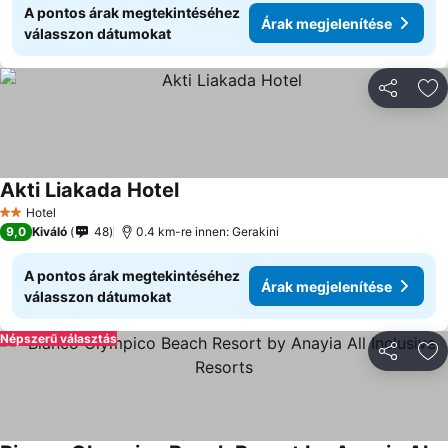
A pontos árak megtekintéséhez
Árak megjelenítése
válasszon dátumokat
Megosztá
Ho
Akti Liakada Hotel
Árak megjelenítése
Hotel
2 Kategória
9,0
Kiváló
48
0.4 km-re innen: Gerakini
A pontos árak megtekintéséhez
Árak megjelenítése
válasszon dátumokat
Népszerű választás
Megosztá
Ho