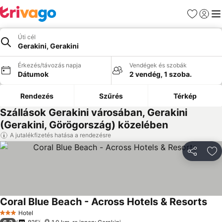
Kedvencek
Bejelen
Me
Úti cél
Gerakini, Gerakini
Érkezés/távozás napja
Vendégek és szobák
Dátumok
2 vendég, 1 szoba.
Rendezés
Szűrés
Térkép
Szállások Gerakini városában, Gerakini
(Gerakini, Görögország) közelében
A jutalékfizetés hatása a rendezésre
Megosztá
Ho
Coral Blue Beach - Across Hotels & Resorts
Ára
Hotel
3 Kategória