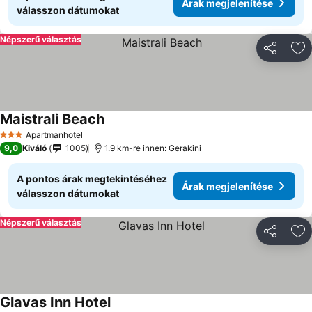
Árak megjelenítése
válasszon dátumokat
Népszerű választás
Megosztá
Ho
Maistrali Beach
Árak megjelenítése
Apartmanhotel
3 Kategória
9,0
Kiváló
1005
1.9 km-re innen: Gerakini
A pontos árak megtekintéséhez
Árak megjelenítése
válasszon dátumokat
Népszerű választás
Megosztá
Ho
Glavas Inn Hotel
Árak megjelenítése