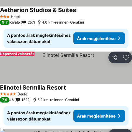
Aetherion Studios & Suites
Árak megjelenítése
Hotel
3 Kategória
9,7
Kiváló
257
4.0 km-re innen: Gerakini
A pontos árak megtekintéséhez
Árak megjelenítése
válasszon dátumokat
Népszerű választás
Megosztá
Ho
Elinotel Sermilia Resort
Árak megjelenítése
Üdülő
5 Kategória
7,9
Jó
1522
5.2 km-re innen: Gerakini
A pontos árak megtekintéséhez
Árak megjelenítése
válasszon dátumokat