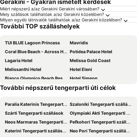
Gerakini - Gyakran ismételt kérdések
Miért népszerű a/az Gerakini Gerakini városában?
Mely szállások találhatóak a/az Gerakini közelében?
Milyen egyéb látnivalók találhatóak a/az Gerakini közelében?
További TOP szálláshelyek
TUI BLUE Lagoon Princess
Mavridis
Coral Blue Beach - Across Hotels & Resorts
Potidea Palace Hotel
Lagaria Hotel
Melissa Gold Coast
Melissanthi Hotel
Hotel Eleni
Bianco Olympico Beach Resort by Anayia All Inclusive Resorts
Hotel Simeon
További népszerű tengerparti úti célok
Giannis & Foteini
Asteris Village
Milos Apartments
Porfi Beach Hotel
Paralia Katerinis Tengerparti szállások
Szaloniki Tengerparti szállások
Stratos Hotel
Viraggas Traditional hotel
Szárti Tengerparti szállások
Olympiaki Akti Tengerparti szállások
Marialena
Kalives Resort
Neos Marmaras Tengerparti szállások
Pefkohori Tengerparti szállások
Ikos Olivia
Marina Hotel
Katerini Tengerparti szállások
Neo Pori Tengerparti szállások
Aetherion Studios & Suites
Plagia Relax Hotel