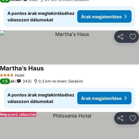
A pontos árak megtekintéséhez
Árak megjelenítése
válasszon dátumokat
Megosztá
Ho
Martha's Haus
Árak megjelenítése
Hotel
4 Kategória
7,5
Jó
343
0.3 km-re innen: Gerakini
A pontos árak megtekintéséhez
Árak megjelenítése
válasszon dátumokat
Népszerű választás
Megosztá
Ho