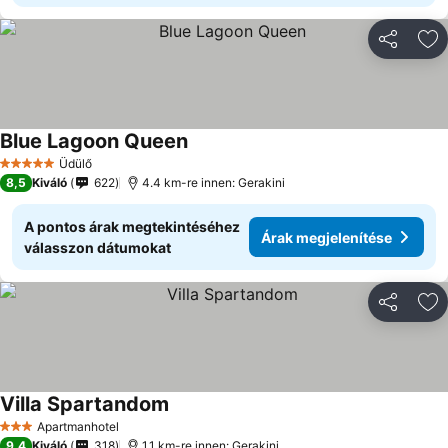
Megosztá
Ho
Blue Lagoon Queen
Árak megjelenítése
Üdülő
5 Kategória
8,5
Kiváló
622
4.4 km-re innen: Gerakini
A pontos árak megtekintéséhez
Árak megjelenítése
válasszon dátumokat
Megosztá
Ho
Villa Spartandom
Árak megjelenítése
Apartmanhotel
3 Kategória
9,4
Kiváló
318
1.1 km-re innen: Gerakini