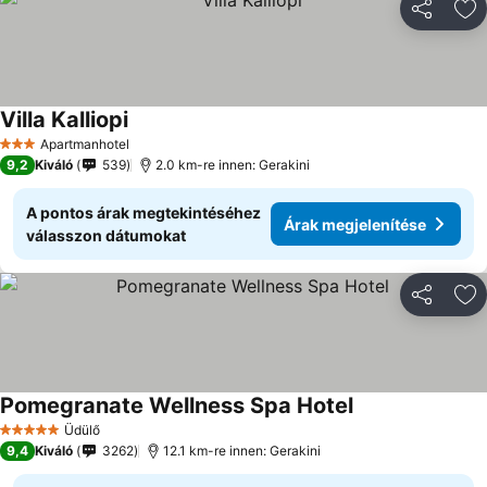
Megosztá
Ho
Villa Kalliopi
Árak megjelenítése
Apartmanhotel
3 Kategória
9,2
Kiváló
539
2.0 km-re innen: Gerakini
A pontos árak megtekintéséhez
Árak megjelenítése
válasszon dátumokat
Megosztá
Ho
Pomegranate Wellness Spa Hotel
Árak megjelenít
Üdülő
5 Kategória
9,4
Kiváló
3262
12.1 km-re innen: Gerakini