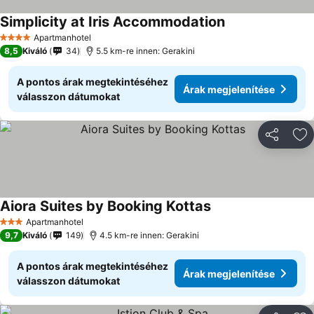
Simplicity at Iris Accommodation
Árak megjeleníté
Apartmanhotel
4 Kategória
8,5
Kiváló
34
5.5 km-re innen: Gerakini
A pontos árak megtekintéséhez
Árak megjelenítése
válasszon dátumokat
Megosztá
Ho
Aiora Suites by Booking Kottas
Árak megjelenítése
Apartmanhotel
3 Kategória
9,7
Kiváló
149
4.5 km-re innen: Gerakini
A pontos árak megtekintéséhez
Árak megjelenítése
válasszon dátumokat