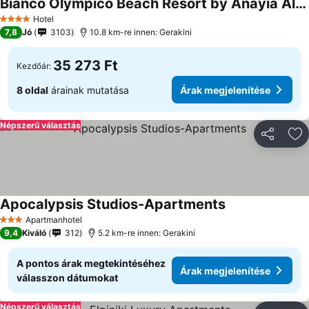
Bianco Olympico Beach Resort by Anayia All Inclusive Resorts
Árak megjelenítése
Hotel
4 Kategória
7,8
Jó
3103
10.8 km-re innen: Gerakini
35 273 Ft
Kezdőár:
8 oldal
árainak mutatása
Árak megjelenítése
Népszerű választás
Megosztá
Ho
Apocalypsis Studios-Apartments
Árak megjelenít
Apartmanhotel
3 Kategória
9,4
Kiváló
312
5.2 km-re innen: Gerakini
A pontos árak megtekintéséhez
Árak megjelenítése
válasszon dátumokat
Népszerű választás