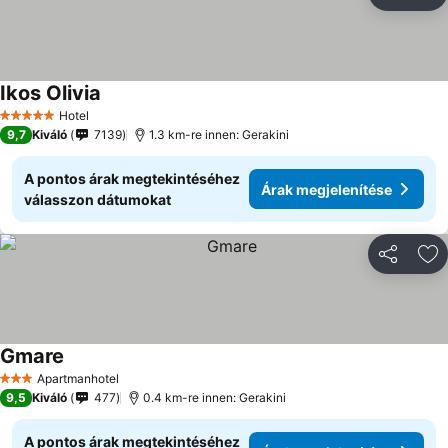
Megosztá
Ho
Ikos Olivia
Árak megjelenítése
Hotel
5 Kategória
9,7
Kiváló
7139
1.3 km-re innen: Gerakini
A pontos árak megtekintéséhez
Árak megjelenítése
válasszon dátumokat
Megosztá
Ho
Gmare
Árak megjelenítése
Apartmanhotel
3 Kategória
9,5
Kiváló
477
0.4 km-re innen: Gerakini
A pontos árak megtekintéséhez