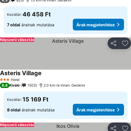
6,3
825
1.0 km-re innen: Gerakini
46 458 Ft
Kezdőár:
7 oldal
árainak mutatása
Árak megjelenítése
Népszerű választás
Megosztá
Ho
Asteris Village
Árak megjelenítése
Hotel
3 Kategória
8,8
Kiváló
1502
2.0 km-re innen: Gerakini
15 169 Ft
Kezdőár:
8 oldal
árainak mutatása
Árak megjelenítése
Népszerű választás