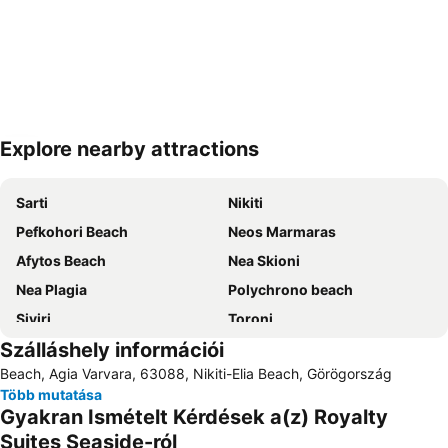
Explore nearby attractions
Nagy méretű térkép
Sarti
Nikiti
Pefkohori Beach
Neos Marmaras
Afytos Beach
Nea Skioni
Nea Plagia
Polychrono beach
Siviri
Toroni
Szálláshely információi
Chalkidiki Proto Podi
Paralia Olympiadas
Beach, Agia Varvara, 63088, Nikiti-Elia Beach, Görögország
Nea Potidaia
Tristinika
Több mutatása
Kalogria Beach
Gerakini
Gyakran Ismételt Kérdések a(z) Royalty
Chalkidiki deutero podi
Port of Ormos Panagias
Suites Seaside-ról