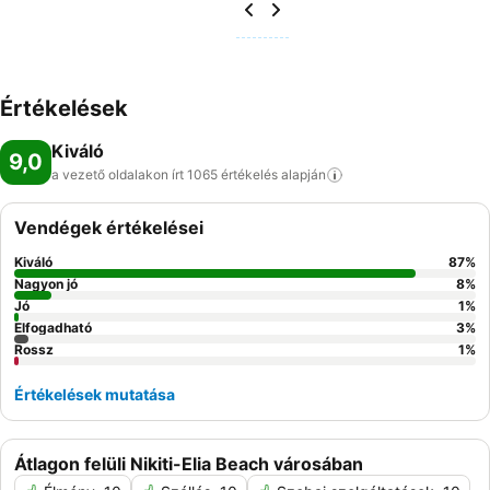
Értékelések
Kiváló
9,0
a vezető oldalakon írt 1065 értékelés
alapján
Vendégek értékelései
Kiváló
87
%
Nagyon jó
8
%
Jó
1
%
Elfogadható
3
%
Rossz
1
%
Értékelések mutatása
Átlagon felüli Nikiti-Elia Beach városában