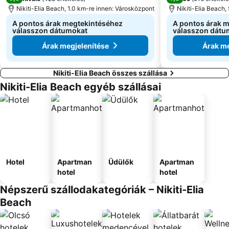
Nikiti-Elia Beach, 1.0 km-re innen: Városközpont
Nikiti-Elia Beach,
A pontos árak megtekintéséhez
A pontos árak 
válasszon dátumokat
válasszon dátu
Árak megjelenítése
Árak me
Nikiti-Elia Beach összes szállása
Nikiti-Elia Beach egyéb szállásai
Hotel
Apartman
Üdülők
Apartman
hotel
hotel
Népszerű szállodakategóriák – Nikiti-Elia
Beach