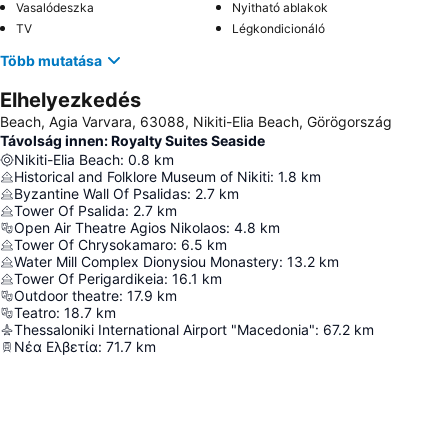
Vasalódeszka
Nyitható ablakok
TV
Légkondicionáló
Több mutatása
Elhelyezkedés
Beach, Agia Varvara, 63088, Nikiti-Elia Beach, Görögország
Távolság innen: Royalty Suites Seaside
Nikiti-Elia Beach
:
0.8
km
Historical and Folklore Museum of Nikiti
:
1.8
km
Byzantine Wall Of Psalidas
:
2.7
km
Tower Of Psalida
:
2.7
km
Open Air Theatre Agios Nikolaos
:
4.8
km
Tower Of Chrysokamaro
:
6.5
km
Water Mill Complex Dionysiou Monastery
:
13.2
km
Tower Of Perigardikeia
:
16.1
km
Outdoor theatre
:
17.9
km
Teatro
:
18.7
km
Thessaloniki International Airport "Macedonia"
:
67.2
km
Νέα Ελβετία
:
71.7
km