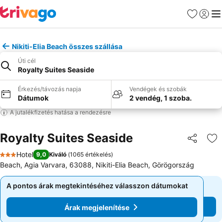
Kedvencek
Bejelen
Me
Nikiti-Elia Beach összes szállása
Úti cél
Royalty Suites Seaside
Érkezés/távozás napja
Vendégek és szobák
Dátumok
2 vendég, 1 szoba.
A jutalékfizetés hatása a rendezésre
Royalty Suites Seaside
Megosztá
Ho
Hotel
9,0
Kiváló
(
1065 értékelés
)
3 Kategória
Beach, Agia Varvara, 63088, Nikiti-Elia Beach, Görögország
A pontos árak megtekintéséhez válasszon dátumokat
A pontos árak megtekintéséhez válasszon dátumokat
Árak megjelenítése
Árak megjelenítése