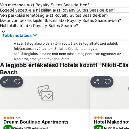
Karidi
Chaniotis
Van medence a(z) Royalty Suites Seaside-ben?
Engedélyezett-e a háziállat a(z) Royalty Suites Seaside-ben?
Ormos Panagias
Platanitsi
Van parkolási lehetőség a(z) Royalty Suites Seaside-ben?
Mikor van be- és kijelentkezés a(z) Royalty Suites Seaside-ben?
Historical Settlement of Arnaia
Stratoni
Hol található a(z) Royalty Suites Seaside?
Stavros Dytiki
Elia 2
Több mutatása
Beach Road
Nea Roda
A szállásfoglalási oldalaktól kapott árak és foglalhatósági adatok
Elani
Sani
folyamatosan változnak. Emiatt előfordulhat, hogy a
szállásfoglalási oldalon már nem találja meg pontosan ugyanazt az
Porto Koufo
Pezodromos Paralias Olimpiados
ajánlatot, amelyet a trivagón látott.
A legjobb értékelésű Hotels között –Nikiti-Elia
Beach
Megosztás
Hozzáadás a kedvencekhez
Megosztás
Hozzáadá
Hotel
Hotel
3 Kategória
3 Kategória
Dream Boutique Apartments
Hotel Makedno
9,6
7,8
Kiváló
(
428 értékelés
)
Jó
(
916 értékel