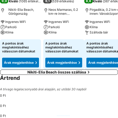
9,0
6,1
8,8
Kiváló
(
1065 értékelés
)
(
539 értékelés
)
Kiváló
(
367 érték
Nikiti-Elia Beach,
Neos Marmaras, 0.2
Pirgadikia, 0.2 km-
Görögország
km-re innen:
innen: Városközpon
Városközpont
Ingyenes WiFi
Ingyenes WiFi
Ingyenes WiFi
Parkoló
Parkoló
Klíma
Klíma
Klíma
Szálloda bár
Árak megjelenítése
Árak megjelenítése
Árak megjeleníté
A pontos árak
A pontos árak
A pontos árak
megtekintéséhez
megtekintéséhez
megtekintéséhez
válasszon dátumokat
válasszon dátumokat
válasszon dátumoka
Árak megjelenítése
Árak megjelenítése
Árak megjelenítése
Nikiti-Elia Beach összes szállása
Ártrend
A trivago legalacsonyabb árai alapján, az utóbbi 30 napból
0 Ft
0 Ft
0 Ft