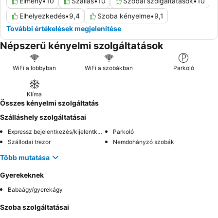
Élmény
•
10
Szállás
•
10
Szobai szolgáltatások
•
10
Elhelyezkedés
•
9,4
Szoba kényelme
•
9,1
További értékelések megjelenítése
Népszerű kényelmi szolgáltatások
WiFi a lobbyban
WiFi a szobákban
Parkoló
Klíma
Összes kényelmi szolgáltatás
Szálláshely szolgáltatásai
Expressz bejelentkezés/kijelentkezés
Parkoló
Szállodai trezor
Nemdohányzó szobák
Több mutatása
Gyerekeknek
Babaágy/gyerekágy
Szoba szolgáltatásai