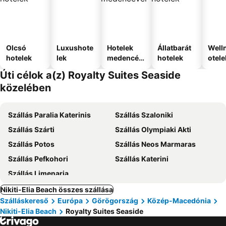
Olcsó
Luxushote
Hotelek
Állatbarát
Well
hotelek
lek
medencév
hotelek
otele
el
Úti célok a(z) Royalty Suites Seaside
közelében
Szállás Paralia Katerinis
Szállás Szaloniki
Szállás Szárti
Szállás Olympiaki Akti
Szállás Potos
Szállás Neos Marmaras
Szállás Pefkohori
Szállás Katerini
Szállás Limenaria
Nikiti-Elia Beach összes szállása
Szálláskereső
Európa
Görögország
Közép-Macedónia
Nikiti-Elia Beach
Royalty Suites Seaside