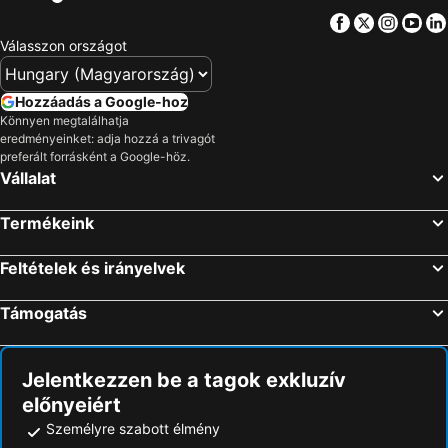
Facebook
Twitter
Insta
Yo
Válasszon országot
Hozzáadás a Google-hoz
Könnyen megtalálhatja
eredményeinket: adja hozzá a trivagót
preferált forrásként a Google-höz.
Vállalat
Termékeink
Feltételek és irányelvek
Támogatás
Jelentkezzen be a tagok exkluzív
előnyeiért
Személyre szabott élmény