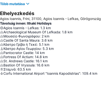
Több mutatása
Elhelyezkedés
Agios Ioannis, Frini, 31100, Agios Ioannis - Lefkas, Görögország
Távolság innen: Ithaki Holidays
Agios Ioannis - Lefkas
:
1.3
km
Archaeological Museum Of Lefkada
:
1.8
km
Μουσείο Φωνογράφου
:
2
km
Castle Of Santa Maura
:
3.6
km
Κάστρο Γρίβα ή Τεκέ
:
5.1
km
Κάστρο Αγίου Γεωργίου
:
5.3
km
Pantocrator Castle
:
14
km
Fortress Of Actium
:
14.8
km
St. Andrews Castle
:
16.1
km
Bastion Of Vrysoula
:
16.6
km
Σταμνά
:
63.5
km
Corfu International Airport "Ioannis Kapodistrias"
:
109.4
km