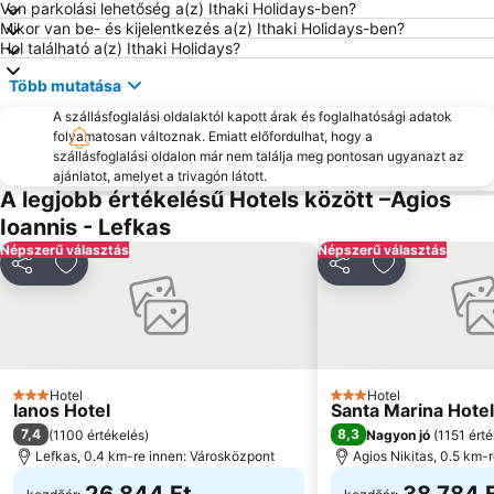
Van parkolási lehetőség a(z) Ithaki Holidays-ben?
Mikor van be- és kijelentkezés a(z) Ithaki Holidays-ben?
Mytikas
Monolithi
Hol található a(z) Ithaki Holidays?
Ancient Nikopolis
Spilia Tou Papanicoli
Több mutatása
Loutsa
A szállásfoglalási oldalaktól kapott árak és foglalhatósági adatok
folyamatosan változnak. Emiatt előfordulhat, hogy a
szállásfoglalási oldalon már nem találja meg pontosan ugyanazt az
ajánlatot, amelyet a trivagón látott.
A legjobb értékelésű Hotels között –Agios
Ioannis - Lefkas
Népszerű választás
Népszerű választás
Megosztás
Hozzáadás a kedvencekhez
Megosztás
Hozzáadás a
Hotel
Hotel
3 Kategória
3 Kategória
Ianos Hotel
Santa Marina Hotel
7,4
8,3
(
1100 értékelés
)
Nagyon jó
(
1151 ért
Lefkas, 0.4 km-re innen: Városközpont
Agios Nikitas, 0.5 km-