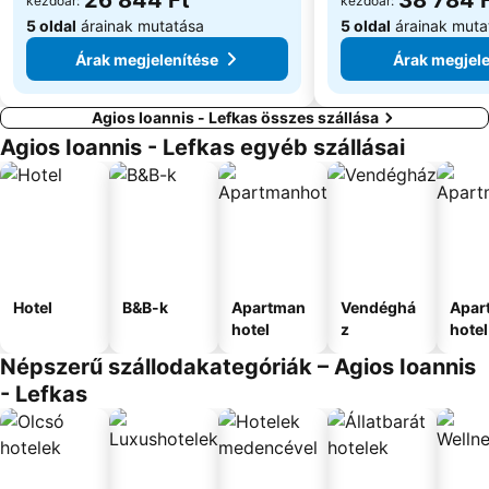
26 844 Ft
38 784 
kezdőár:
kezdőár:
5 oldal
árainak mutatása
5 oldal
árainak muta
Árak megjelenítése
Árak megjele
Agios Ioannis - Lefkas összes szállása
Agios Ioannis - Lefkas egyéb szállásai
Hotel
B&B-k
Apartman
Vendéghá
Apar
hotel
z
hotel
Népszerű szállodakategóriák – Agios Ioannis
- Lefkas