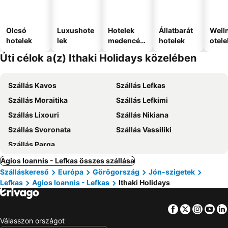
Olcsó
Luxushote
Hotelek
Állatbarát
Well
hotelek
lek
medencév
hotelek
otele
el
Úti célok a(z) Ithaki Holidays közelében
Szállás Kavos
Szállás Lefkas
Szállás Moraitika
Szállás Lefkimi
Szállás Lixouri
Szállás Nikiana
Szállás Svoronata
Szállás Vassiliki
Szállás Parga
Agios Ioannis - Lefkas összes szállása
Szálláskereső
Európa
Görögország
Jón-szigetek
Lefkas
Agios Ioannis - Lefkas
Ithaki Holidays
Facebook
Twitter
Insta
Yo
Válasszon országot