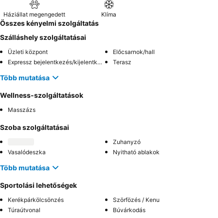
Háziállat megengedett
Klíma
Összes kényelmi szolgáltatás
Szálláshely szolgáltatásai
Üzleti központ
Előcsarnok/hall
Expressz bejelentkezés/kijelentkezés
Terasz
Több mutatása
Wellness-szolgáltatások
Masszázs
Szoba szolgáltatásai
Zuhanyzó
Vasalódeszka
Nyitható ablakok
Több mutatása
Sportolási lehetőségek
Kerékpárkölcsönzés
Szörfözés / Kenu
Túraútvonal
Búvárkodás