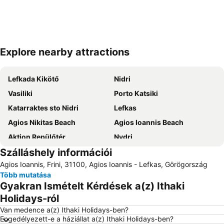
Explore nearby attractions
Nagy méretű térkép
Lefkada Kikötő
Nidri
Vasiliki
Porto Katsiki
Katarraktes sto Nidri
Lefkas
Agios Nikitas Beach
Agios Ioannis Beach
Aktion Repülőtér
Nydri
Szálláshely információi
Port of Preveza
Lygia
Agios Ioannis, Frini, 31100, Agios Ioannis - Lefkas, Görögország
Dimotiko Stadio Leukadas ''Platwnas Grigoris''
Beach of Agios Ioannis
Több mutatása
Archaeological Museum of Lefkada
Perigiali
Gyakran Ismételt Kérdések a(z) Ithaki
Daily cruises from Lefkada
Agiofili
Holidays-ról
Traditional Settlement of Agios Ioannis
Beach Ammoudia
Van medence a(z) Ithaki Holidays-ben?
Engedélyezett-e a háziállat a(z) Ithaki Holidays-ben?
Pefkoulia
Kathisma