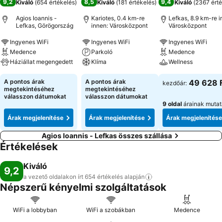
9,2
8,5
9,4
Kiváló
(
654 értékelés
)
Kiváló
(
181 értékelés
)
Kiváló
(
2367 érté
Agios Ioannis -
Kariotes, 0.4 km-re
Lefkas, 8.9 km-re i
Lefkas, Görögország
innen: Városközpont
Városközpont
Ingyenes WiFi
Ingyenes WiFi
Ingyenes WiFi
Medence
Parkoló
Medence
Háziállat megengedett
Klíma
Wellness
A pontos árak
A pontos árak
49 628 
kezdőár:
megtekintéséhez
megtekintéséhez
válasszon dátumokat
válasszon dátumokat
9 oldal
árainak muta
Árak megjelenítése
Árak megjelenítése
Árak megjelenítése
Agios Ioannis - Lefkas összes szállása
Értékelések
Kiváló
9,2
a vezető oldalakon írt 654 értékelés
alapján
Népszerű kényelmi szolgáltatások
WiFi a lobbyban
WiFi a szobákban
Medence