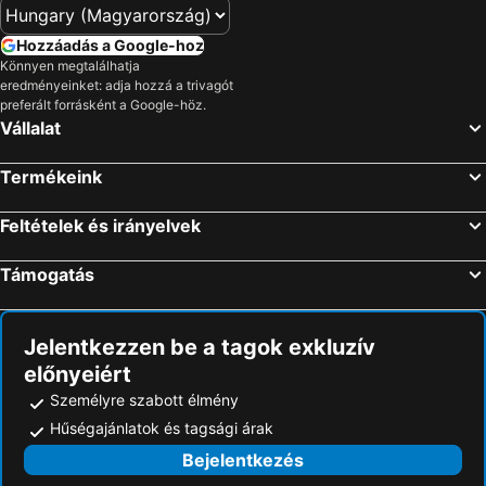
Hozzáadás a Google-hoz
Könnyen megtalálhatja
eredményeinket: adja hozzá a trivagót
preferált forrásként a Google-höz.
Vállalat
Termékeink
Feltételek és irányelvek
Támogatás
Jelentkezzen be a tagok exkluzív
előnyeiért
Személyre szabott élmény
Hűségajánlatok és tagsági árak
Bejelentkezés