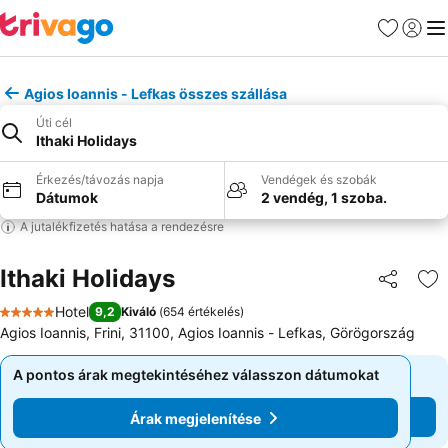
Kedvencek
Bejelen
Me
Agios Ioannis - Lefkas összes szállása
Úti cél
Ithaki Holidays
Érkezés/távozás napja
Vendégek és szobák
Dátumok
2 vendég, 1 szoba.
A jutalékfizetés hatása a rendezésre
Ithaki Holidays
Megosztá
Ho
Hotel
9,2
Kiváló
(
654 értékelés
)
5 Kategória
Agios Ioannis, Frini, 31100, Agios Ioannis - Lefkas, Görögország
A pontos árak megtekintéséhez válasszon dátumokat
A pontos árak megtekintéséhez válasszon dátumokat
Árak megjelenítése
Árak megjelenítése