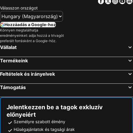
Facebook
Twitter
Insta
Yo
Válasszon országot
Hozzáadás a Google-hoz
Könnyen megtalálhatja
eredményeinket: adja hozzá a trivagót
preferált forrásként a Google-höz.
Vállalat
Termékeink
Feltételek és irányelvek
Támogatás
Jelentkezzen be a tagok exkluzív
előnyeiért
Személyre szabott élmény
Hűségajánlatok és tagsági árak