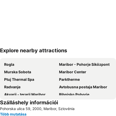
Explore nearby attractions
Nagy méretű térkép
Rogla
Maribor - Pohorje Síközpont
Murska Sobota
Maribor Center
Ptuj Thermal Spa
Parktherme
Radvanje
Avtobusna postaja Maribor
Akvarij - terarij Maribor
Ribnisko Pohorje
Szálláshely információi
Olimia Thermal Spa
Glavni trg
Pohorska ulica 59, 2000, Maribor, Szlovénia
Termalni park Ptuj
Terme Olimia
Több mutatása