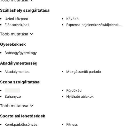
Szálláshely szolgáltatásai
Üzleti központ
Kávézó
Előcsarnok/hall
Expressz bejelentkezés/kijelentkezés
Több mutatása
Gyerekeknek
Babaágy/gyerekágy
Akadálymentesség
Akadálymentes
Mozgássérült parkoló
Szoba szolgáltatásai
Fürdőkád
Zuhanyzó
Nyitható ablakok
Több mutatása
Sportolási lehetőségek
Kerékpárkölcsönzés
Fitness