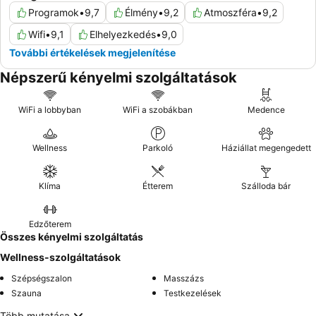
Programok
•
9,7
Élmény
•
9,2
Atmoszféra
•
9,2
Wifi
•
9,1
Elhelyezkedés
•
9,0
További értékelések megjelenítése
Népszerű kényelmi szolgáltatások
WiFi a lobbyban
WiFi a szobákban
Medence
Wellness
Parkoló
Háziállat megengedett
Klíma
Étterem
Szálloda bár
Edzőterem
Összes kényelmi szolgáltatás
Wellness-szolgáltatások
Szépségszalon
Masszázs
Szauna
Testkezelések
Több mutatása