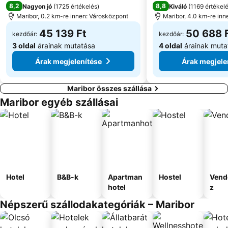
8,2
8,8
Nagyon jó
(
1725 értékelés
)
Kiváló
(
1169 értékel
Maribor, 0.2 km-re innen: Városközpont
Maribor, 4.0 km-re inn
45 139 Ft
50 688 
kezdőár:
kezdőár:
3 oldal
árainak mutatása
4 oldal
árainak muta
Árak megjelenítése
Árak megjele
Maribor összes szállása
Maribor egyéb szállásai
Hotel
B&B-k
Apartman
Hostel
Vend
hotel
z
Népszerű szállodakategóriák – Maribor