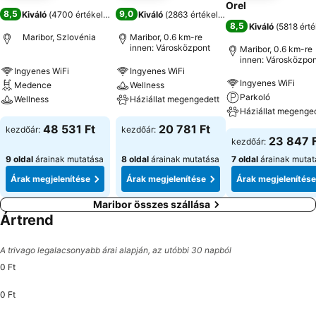
Orel
8,5
9,0
Kiváló
(
4700 értékelés
)
Kiváló
(
2863 értékelés
)
8,5
Kiváló
(
5818 érté
Maribor, Szlovénia
Maribor, 0.6 km-re
innen: Városközpont
Maribor, 0.6 km-re
innen: Városközpon
Ingyenes WiFi
Ingyenes WiFi
Ingyenes WiFi
Medence
Wellness
Parkoló
Wellness
Háziállat megengedett
Háziállat megenge
48 531 Ft
20 781 Ft
kezdőár:
kezdőár:
23 847 
kezdőár:
9 oldal
árainak mutatása
8 oldal
árainak mutatása
7 oldal
árainak mutat
Árak megjelenítése
Árak megjelenítése
Árak megjelenítése
Maribor összes szállása
Ártrend
A trivago legalacsonyabb árai alapján, az utóbbi 30 napból
0 Ft
0 Ft