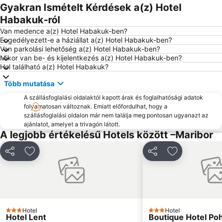
Pohorska vzpenjača
Nova Vas
Gyakran Ismételt Kérdések a(z) Hotel
Ptuj Castle and Regional Museum
Kope
Habakuk-ról
Dvorac Trakoscan
Žena ob morju
Van medence a(z) Hotel Habakuk-ben?
Engedélyezett-e a háziállat a(z) Hotel Habakuk-ben?
Slovensko ljudsko gledališče Celje
Styrassic Park
Van parkolási lehetőség a(z) Hotel Habakuk-ben?
Mikor van be- és kijelentkezés a(z) Hotel Habakuk-ben?
Hol található a(z) Hotel Habakuk?
Több mutatása
A szállásfoglalási oldalaktól kapott árak és foglalhatósági adatok
folyamatosan változnak. Emiatt előfordulhat, hogy a
szállásfoglalási oldalon már nem találja meg pontosan ugyanazt az
ajánlatot, amelyet a trivagón látott.
A legjobb értékelésű Hotels között –Maribor
Megosztás
Hozzáadás a kedvencekhez
Megosztás
Hozzáadás a
Hotel
Hotel
3 Kategória
3 Kategória
Hotel Lent
Boutique Hotel Po