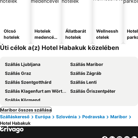
Olcsó
Hotelek
Állatbarát
Wellnessh
Hote
hotelek
medencév
hotelek
otelek
park
el
Úti célok a(z) Hotel Habakuk közelében
Szállás Ljubljana
Szállás Maribor
Szállás Graz
Szállás Zágráb
Szállás Szentgotthárd
Szállás Lenti
Szállás Klagenfurt am Wörthersee
Szállás Őriszentpéter
Szállás Körmend
Maribor összes szállása
Szálláskereső
Európa
Szlovénia
Podravska
Maribor
Hotel Habakuk