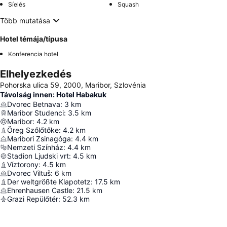
Síelés
Squash
Több mutatása
Hotel témája/típusa
Konferencia hotel
Elhelyezkedés
Pohorska ulica 59, 2000, Maribor, Szlovénia
Távolság innen: Hotel Habakuk
Dvorec Betnava
:
3
km
Maribor Studenci
:
3.5
km
Maribor
:
4.2
km
Öreg Szőlőtőke
:
4.2
km
Maribori Zsinagóga
:
4.4
km
Nemzeti Színház
:
4.4
km
Stadion Ljudski vrt
:
4.5
km
Víztorony
:
4.5
km
Dvorec Viltuš
:
6
km
Der weltgrößte Klapotetz
:
17.5
km
Ehrenhausen Castle
:
21.5
km
Grazi Repülőtér
:
52.3
km