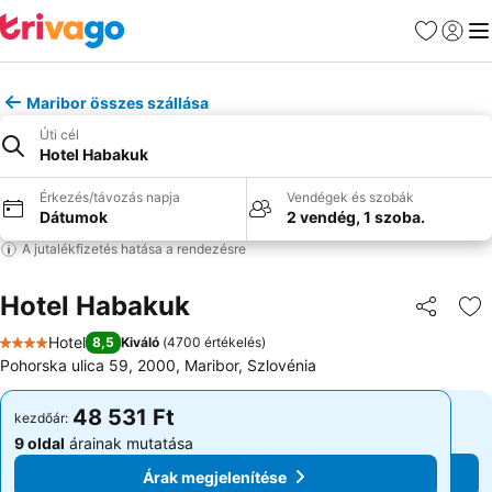
Kedvencek
Bejelen
Me
Maribor összes szállása
Úti cél
Hotel Habakuk
Érkezés/távozás napja
Vendégek és szobák
Dátumok
2 vendég, 1 szoba.
A jutalékfizetés hatása a rendezésre
Hotel Habakuk
Megosztá
Ho
Hotel
8,5
Kiváló
(
4700 értékelés
)
4 Kategória
Pohorska ulica 59, 2000, Maribor, Szlovénia
48 531 Ft
48 531 Ft
kezdőár:
kezdőár:
9 oldal
árainak mutatása
9 oldal
árainak mutatása
Árak megjelenítése
Árak megjelenítése