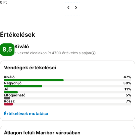
0 Ft
Értékelések
Kiváló
8,5
a vezető oldalakon írt 4700 értékelés
alapján
Vendégek értékelései
Kiváló
47
%
Nagyon jó
30
%
Jó
11
%
Elfogadható
5
%
Rossz
7
%
Értékelések mutatása
Átlagon felüli Maribor városában