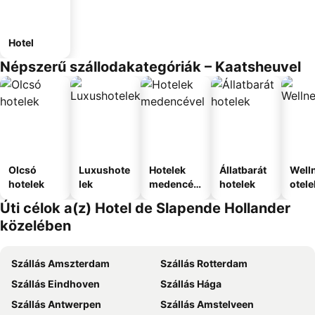
Hotel
Népszerű szállodakategóriák – Kaatsheuvel
Olcsó
Luxushote
Hotelek
Állatbarát
Well
hotelek
lek
medencév
hotelek
otele
el
Úti célok a(z) Hotel de Slapende Hollander
közelében
Szállás Amszterdam
Szállás Rotterdam
Szállás Eindhoven
Szállás Hága
Szállás Antwerpen
Szállás Amstelveen