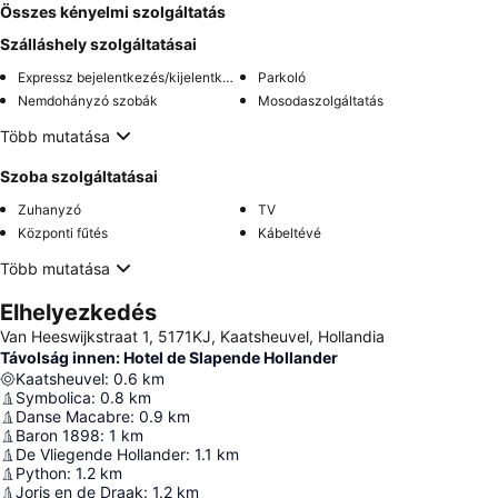
Összes kényelmi szolgáltatás
Szálláshely szolgáltatásai
Expressz bejelentkezés/kijelentkezés
Parkoló
Nemdohányzó szobák
Mosodaszolgáltatás
Több mutatása
Szoba szolgáltatásai
Zuhanyzó
TV
Központi fűtés
Kábeltévé
Több mutatása
Elhelyezkedés
Van Heeswijkstraat 1, 5171KJ, Kaatsheuvel, Hollandia
Távolság innen: Hotel de Slapende Hollander
Kaatsheuvel
:
0.6
km
Symbolica
:
0.8
km
Danse Macabre
:
0.9
km
Baron 1898
:
1
km
De Vliegende Hollander
:
1.1
km
Python
:
1.2
km
Joris en de Draak
:
1.2
km