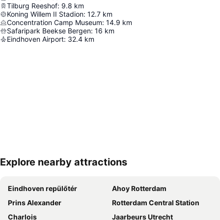
Tilburg Reeshof
:
9.8
km
Koning Willem II Stadion
:
12.7
km
Concentration Camp Museum
:
14.9
km
Safaripark Beekse Bergen
:
16
km
Eindhoven Airport
:
32.4
km
Explore nearby attractions
Nagy méretű térkép
Eindhoven repülőtér
Ahoy Rotterdam
Prins Alexander
Rotterdam Central Station
Charlois
Jaarbeurs Utrecht