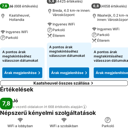
5,8
(
4425 értékelés
)
7,8
6,8
Jó
(
668 értékelés
)
(
4658 értékelés
)
Breda, 4.0 km-re innen:
Városközpont
Kaatsheuvel,
Waalwijk, 0.2 km-r
Hollandia
innen: Városközpon
Ingyenes WiFi
Ingyenes WiFi
Parkoló
Ingyenes WiFi
Parkoló
Étterem
Parkoló
Étterem
A pontos árak
megtekintéséhez
A pontos árak
A pontos árak
válasszon dátumokat
megtekintéséhez
megtekintéséhez
válasszon dátumokat
válasszon dátumoka
Árak megjelenítése
Árak megjelenítése
Árak megjelenítése
Kaatsheuvel összes szállása
Értékelések
Jó
7,8
a vezető oldalakon írt 668 értékelés
alapján
Népszerű kényelmi szolgáltatások
WiFi a lobbyban
WiFi a szobákban
Parkoló