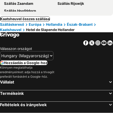
Szállás Zaandam
Szállás Rijswijk
Szállás Hoofddorp
Kaatsheuvel összes szállása
Szálláskereső
Európa
Hollandia
Észak-Brabant
Kaatsheuvel
Hotel de Slapende Hollander
Facebook
Twitter
Insta
Yo
Válasszon országot
Hozzáadás a Google-hoz
Könnyen megtalálhatja
eredményeinket: adja hozzá a trivagót
preferált forrásként a Google-höz.
Vállalat
Termékeink
Feltételek és irányelvek