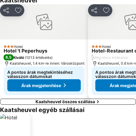
Kaatsheuvel
Megosztás
Hozzáadás a kedvencekhez
Megosztás
Hozzáadás a
Hotel
Hotel
3 Kategória
3 Kategória
Hotel 't Peperhuys
Hotel-Restaurant 
8,5
/
Kiváló
(
1013 értékelés
)
Még nincs értékelve
Kaatsheuvel, 1.4 km-re innen: Városközpont
Kaatsheuvel, 0.6 km-r
A pontos árak megtekintéséhez
A pontos árak meg
válasszon dátumokat
válasszon dátumok
Árak megjelenítése
Árak megjele
Kaatsheuvel összes szállása
Kaatsheuvel egyéb szállásai