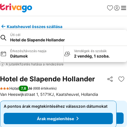
Kedvencek
Bejelen
Me
Kaatsheuvel összes szállása
Úti cél
Hotel de Slapende Hollander
Érkezés/távozás napja
Vendégek és szobák
Dátumok
2 vendég, 1 szoba.
A jutalékfizetés hatása a rendezésre
Hotel de Slapende Hollander
Megosztá
Ho
Hotel
7,8
Jó
(
668 értékelés
)
3 Kategória
Van Heeswijkstraat 1, 5171KJ, Kaatsheuvel, Hollandia
A pontos árak megtekintéséhez válasszon dátumokat
A pontos árak megtekintéséhez válasszon dátumokat
Árak megjelenítése
Árak megjelenítése