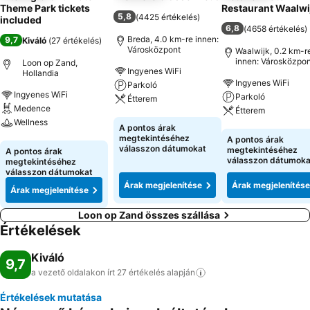
Theme Park tickets
Restaurant Waalwi
5,8
(
4425 értékelés
)
included
6,8
(
4658 értékelés
)
Breda, 4.0 km-re innen:
9,7
Kiváló
(
27 értékelés
)
Városközpont
Waalwijk, 0.2 km-r
innen: Városközpon
Loon op Zand,
Ingyenes WiFi
Hollandia
Ingyenes WiFi
Parkoló
Ingyenes WiFi
Parkoló
Étterem
Medence
Étterem
Wellness
Árak megjelenítése
A pontos árak
Árak megjeleníté
megtekintéséhez
A pontos árak
Árak megjelenítése
válasszon dátumokat
megtekintéséhez
A pontos árak
válasszon dátumoka
megtekintéséhez
válasszon dátumokat
Árak megjelenítése
Árak megjelenítése
Árak megjelenítése
Loon op Zand összes szállása
Értékelések
Kiváló
9,7
a vezető oldalakon írt 27 értékelés
alapján
Értékelések mutatása