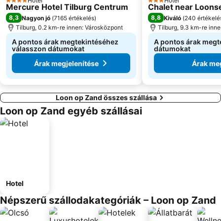
Hotel
Hotel
4 Kategória
3 Kategória
Mercure Hotel Tilburg Centrum
Chalet near Loons
8,3
8,8
Nagyon jó
(
7165 értékelés
)
Kiváló
(
240 értékelé
Tilburg, 0.2 km-re innen: Városközpont
Tilburg, 9.3 km-re inn
A pontos árak megtekintéséhez
A pontos árak megt
válasszon dátumokat
dátumokat
Árak megjelenítése
Árak meg
Loon op Zand összes szállása
Loon op Zand egyéb szállásai
Hotel
Népszerű szállodakategóriák – Loon op Zand