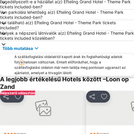
Engedélyezett-e a háziállat a(z) Efteling Grand Hotel - Theme Park
tickets included-ben?
Van parkolási lehetőség a(z) Efteling Grand Hotel - Theme Park
tickets included-ben?
Hol található a(z) Efteling Grand Hotel - Theme Park tickets
included?
Melyek a népszerű látnivalók a(z) Efteling Grand Hotel - Theme Park
tickets included közelében?
Több mutatása
A szállásfoglalási oldalaktól kapott árak és foglalhatósági adatok
folyamatosan változnak. Emiatt előfordulhat, hogy a
szállásfoglalási oldalon már nem találja meg pontosan ugyanazt az
ajánlatot, amelyet a trivagón látott.
A legjobb értékelésű Hotels között –Loon op
Zand
Népszerű választás
Megosztás
Hozzáadás a kedvencekhez
Megosztás
Hozzáadás a