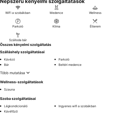
Népszerű kényelmi szolgáltatások
WiFi a szobákban
Medence
Wellness
Parkoló
Klíma
Étterem
Szálloda bár
Összes kényelmi szolgáltatás
Szálláshely szolgáltatásai
Kávézó
Parkoló
Bár
Beltéri medence
Több mutatása
Wellness-szolgáltatások
Szauna
Szoba szolgáltatásai
Légkondicionáló
Ingyenes wifi a szobákban
Kávéfőző