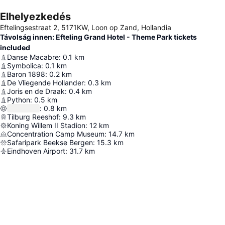
Elhelyezkedés
Eftelingsestraat 2, 5171KW, Loon op Zand, Hollandia
Távolság innen: Efteling Grand Hotel - Theme Park tickets
included
Danse Macabre
:
0.1
km
Symbolica
:
0.1
km
Baron 1898
:
0.2
km
De Vliegende Hollander
:
0.3
km
Joris en de Draak
:
0.4
km
Python
:
0.5
km
:
0.8
km
Tilburg Reeshof
:
9.3
km
Koning Willem II Stadion
:
12
km
Concentration Camp Museum
:
14.7
km
Safaripark Beekse Bergen
:
15.3
km
Eindhoven Airport
:
31.7
km