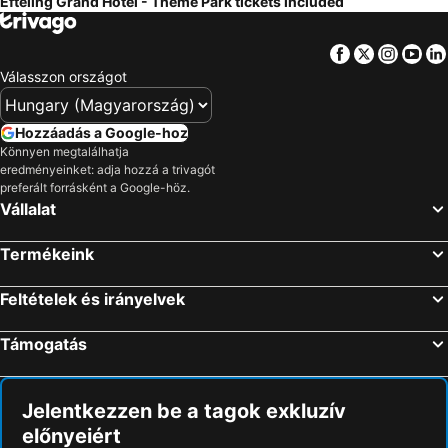
Efteling Grand Hotel - Theme Park tickets included
Facebook
Twitter
Insta
Yo
Válasszon országot
Hozzáadás a Google-hoz
Könnyen megtalálhatja
eredményeinket: adja hozzá a trivagót
preferált forrásként a Google-höz.
Vállalat
Termékeink
Feltételek és irányelvek
Támogatás
Jelentkezzen be a tagok exkluzív
előnyeiért