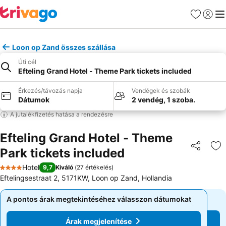
Kedvencek
Bejelen
Me
Loon op Zand összes szállása
Úti cél
Efteling Grand Hotel - Theme Park tickets included
Érkezés/távozás napja
Vendégek és szobák
Dátumok
2 vendég, 1 szoba.
A jutalékfizetés hatása a rendezésre
Efteling Grand Hotel - Theme
Park tickets included
Megosztá
Ho
Hotel
9,7
Kiváló
(
27 értékelés
)
4 Kategória
Eftelingsestraat 2, 5171KW, Loon op Zand, Hollandia
A pontos árak megtekintéséhez válasszon dátumokat
A pontos árak megtekintéséhez válasszon dátumokat
Árak megjelenítése
Árak megjelenítése