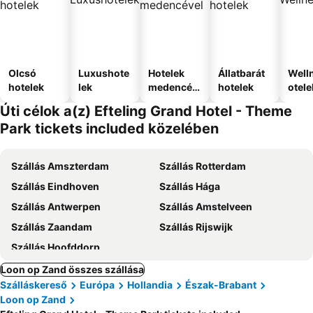
Olcsó
Luxushote
Hotelek
Állatbarát
Well
hotelek
lek
medencév
hotelek
otele
el
Úti célok a(z) Efteling Grand Hotel - Theme
Park tickets included közelében
Szállás Amszterdam
Szállás Rotterdam
Szállás Eindhoven
Szállás Hága
Szállás Antwerpen
Szállás Amstelveen
Szállás Zaandam
Szállás Rijswijk
Szállás Hoofddorp
Loon op Zand összes szállása
Szálláskereső
Európa
Hollandia
Észak-Brabant
Loon op Zand