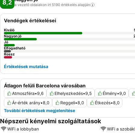
8,2
a vezető oldalakon írt 5190 értékelés
alapján
Vendégek értékelései
Kiváló
Nagyon jó
Jó
Elfogadható
Rossz
Értékelések mutatása
Átlagon felüli Barcelona városában
Atmoszféra
•
9,6
Elhelyezkedés
•
9,5
Élmény
•
9,0
Ár-érték arány
•
8,0
Reggeli
•
8,0
Étkezés
•
8,0
További értékelések megjelenítése
Népszerű kényelmi szolgáltatások
WiFi a lobbyban
WiFi a szobá