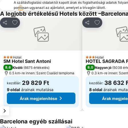
A szállásfoglalási oldalaktól kapott árak és foglalhatósági adatok folya
pontosan ugyanazt az ajánlatot, amelyet a trivagón látott.
A legjobb értékelésű Hotels között –Barcelon
Hozzáadás a kedvencekhez
Hozzáadás a k
Megosztás
Megosztás
Hotel
Hotel
3 Kategória
3 Kategória
SM Hotel Sant Antoni
HOTEL SAGRADA F
8,6
8,0
Kiváló
(
6675 értékelés
)
Nagyon jó
(
5038 ért
0.5 km-re innen: Szent Család temploma
0.3 km-re innen: Szen
29 829 Ft
38 632 
kezdőár:
kezdőár:
9 oldal
árainak mutatása
8 oldal
árainak muta
Árak megjelenítése
Árak megjele
Barcelona egyéb szállásai