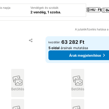
ás napja
Vendégek és szobák
HU · Ft
B
2 vendég, 1 szoba.
A jutalékfizetés hatása 
Hozzáadás a kedvencekhez
63 282 Ft
kezdőár:
Megosztás
5 oldal
árainak mutatása
Árak megjelenítése
Betöltés
Betöltés