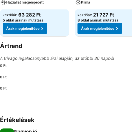
Háziállat megengedett
Klíma
63 282 Ft
21 727 Ft
kezdőár:
kezdőár:
5 oldal
árainak mutatása
8 oldal
árainak mutatása
Árak megjelenítése
Árak megjelenítése
Ártrend
A trivago legalacsonyabb árai alapján, az utóbbi 30 napból
0 Ft
0 Ft
0 Ft
Értékelések
Nagyon jó