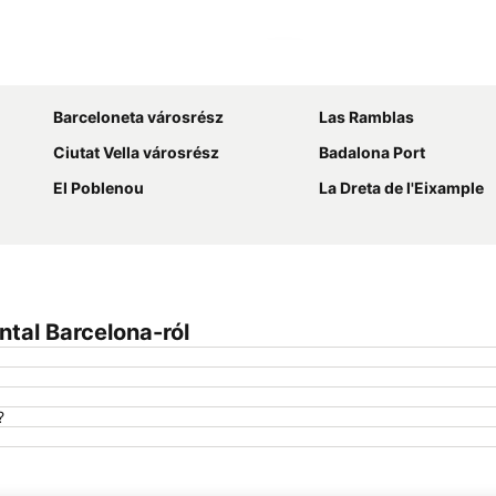
Nagy méretű térkép
Barceloneta városrész
Las Ramblas
Ciutat Vella városrész
Badalona Port
El Poblenou
La Dreta de l'Eixample
ntal Barcelona-ról
?