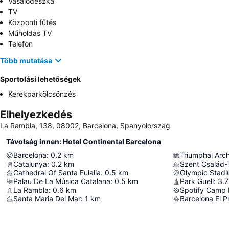
Vasalódeszka
TV
Központi fűtés
Műholdas TV
Telefon
Több mutatása
Sportolási lehetőségek
Kerékpárkölcsönzés
Elhelyezkedés
La Rambla, 138, 08002, Barcelona, Spanyolország
Távolság innen: Hotel Continental Barcelona
Barcelona
:
0.2
km
Triumphal Arc
Catalunya
:
0.2
km
Szent Család
Cathedral Of Santa Eulalia
:
0.5
km
Olympic Stadi
Palau De La Música Catalana
:
0.5
km
Park Guell
:
3.7
La Rambla
:
0.6
km
Spotify Camp
Santa Maria Del Mar
:
1
km