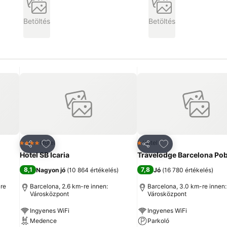
Betöltés
Betöltés
ncekhez
Hozzáadás a kedvencekhez
Hozzáadás a ked
Hotel
Hotel
4 Kategória
1 Kategória
Megosztás
Megosztás
Hotel SB Icaria
Travelodge Barcelona Po
8,1
7,8
Nagyon jó
(
10 864 értékelés
)
Jó
(
16 780 értékelés
)
-re
Barcelona, 2.6 km-re innen:
Barcelona, 3.0 km-re innen:
Városközpont
Városközpont
Ingyenes WiFi
Ingyenes WiFi
Medence
Parkoló