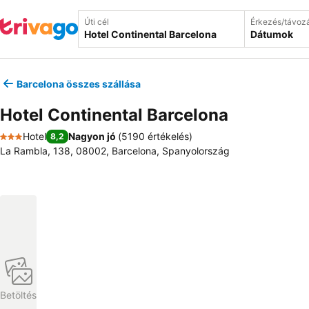
Úti cél
Érkezés/távoz
Dátumok
Barcelona összes szállása
Hotel Continental Barcelona
Hotel
Nagyon jó
(
5190 értékelés
)
8,2
3 Kategória
La Rambla, 138, 08002, Barcelona, Spanyolország
Betöltés