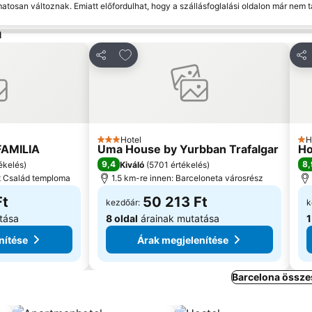
matosan változnak. Emiatt előfordulhat, hogy a szállásfoglalási oldalon már nem t
a
edvencekhez
Hozzáadás a kedvencekhez
Megosztás
Me
Hotel
H
3 Kategória
1 K
AMILIA
Uma House by Yurbban Trafalgar
Ho
9,4
8,
ékelés
)
Kiváló
(
5701 értékelés
)
t Család temploma
1.5 km-re innen: Barceloneta városrész
Ft
50 213 Ft
kezdőár:
k
tása
8 oldal
árainak mutatása
1
nítése
Árak megjelenítése
Barcelona össze