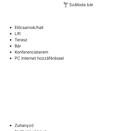
Szálloda bár
Előcsarnok/hall
Lift
Terasz
Bár
Konferenciaterem
PC internet hozzáféréssel
Zuhanyzó