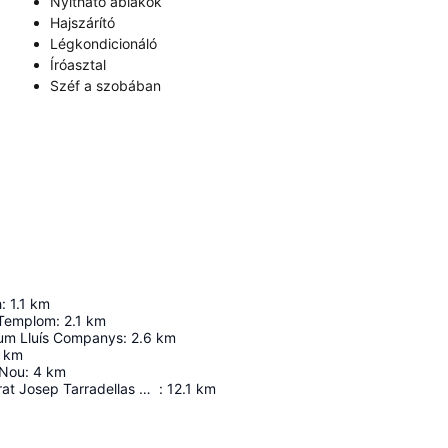
Nyitható ablakok
Hajszárító
Légkondicionáló
Íróasztal
Széf a szobában
h
:
1.1
km
-Templom
:
2.1
km
um Lluís Companys
:
2.6
km
km
 Nou
:
4
km
Barcelona El Prat Josep Tarradellas Airport
:
12.1
km