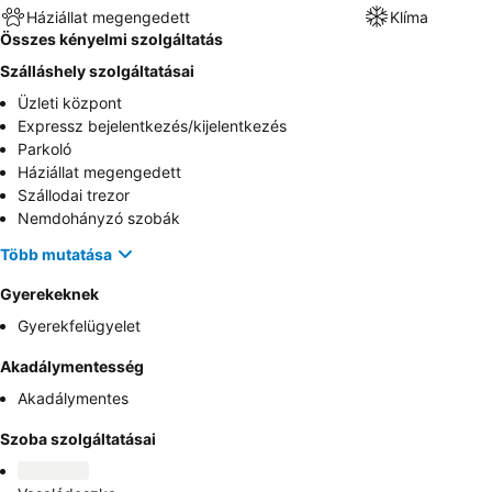
Háziállat megengedett
Klíma
Összes kényelmi szolgáltatás
Szálláshely szolgáltatásai
Üzleti központ
Expressz bejelentkezés/kijelentkezés
Parkoló
Háziállat megengedett
Szállodai trezor
Nemdohányzó szobák
Több mutatása
Gyerekeknek
Gyerekfelügyelet
Akadálymentesség
Akadálymentes
Szoba szolgáltatásai