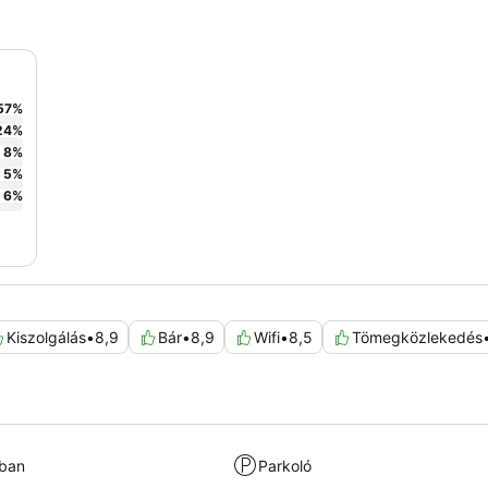
57
%
24
%
8
%
5
%
6
%
Kiszolgálás
•
8,9
Bár
•
8,9
Wifi
•
8,5
Tömegközlekedés
kban
Parkoló