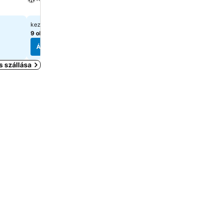
Parkoló
29 829 Ft
37 698 Ft
kezdőár:
kezdőár:
9 oldal
árainak mutatása
8 oldal
árainak mutatása
Árak megjelenítése
Árak megjelenítése
s szállása