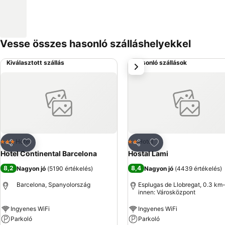
Vesse összes hasonló szálláshelyekkel
Kiválasztott szállás
Hasonló szállások
következő
Hozzáadás a kedvencekhez
Hozzáadás a kedve
Hotel
Hotel
3 Kategória
2 Kategória
Megosztás
Megosztás
Hotel Continental Barcelona
Hostal Lami
8,2
8,4
Nagyon jó
(
5190 értékelés
)
Nagyon jó
(
4439 értékelés
)
Barcelona, Spanyolország
Esplugas de Llobregat, 0.3 km
innen: Városközpont
Ingyenes WiFi
Ingyenes WiFi
Parkoló
Parkoló