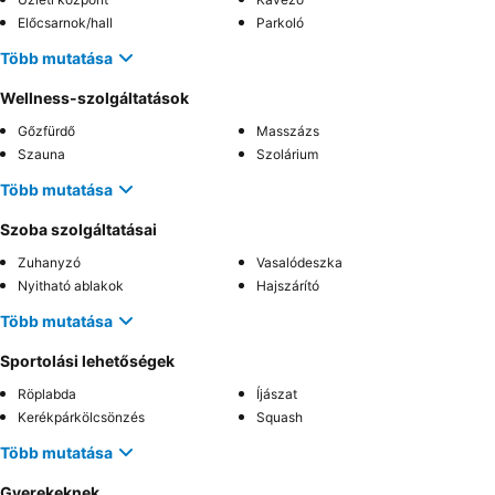
Előcsarnok/hall
Parkoló
Több mutatása
Wellness-szolgáltatások
Gőzfürdő
Masszázs
Szauna
Szolárium
Több mutatása
Szoba szolgáltatásai
Zuhanyzó
Vasalódeszka
Nyitható ablakok
Hajszárító
Több mutatása
Sportolási lehetőségek
Röplabda
Íjászat
Kerékpárkölcsönzés
Squash
Több mutatása
Gyerekeknek