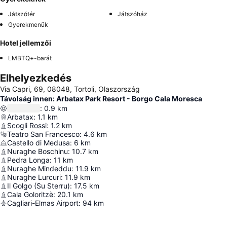
Játszótér
Játszóház
Gyerekmenük
Hotel jellemzői
LMBTQ+-barát
Elhelyezkedés
Via Capri, 69, 08048, Tortoli, Olaszország
Távolság innen: Arbatax Park Resort - Borgo Cala Moresca
:
0.9
km
Arbatax
:
1.1
km
Scogli Rossi
:
1.2
km
Teatro San Francesco
:
4.6
km
Castello di Medusa
:
6
km
Nuraghe Boschinu
:
10.7
km
Pedra Longa
:
11
km
Nuraghe Mindeddu
:
11.9
km
Nuraghe Lurcuri
:
11.9
km
Il Golgo (Su Sterru)
:
17.5
km
Cala Goloritzè
:
20.1
km
Cagliari-Elmas Airport
:
94
km