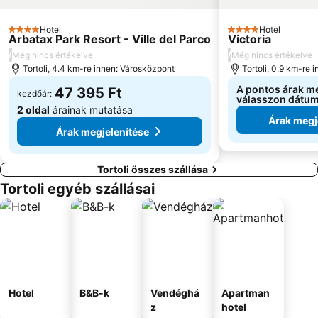
Hotel
Hotel
4 Kategória
4 Kategória
Arbatax Park Resort - Ville del Parco
Victoria
/
/
Még nincs értékelve
Még nincs értékelve
Tortoli, 4.4 km-re innen: Városközpont
Tortoli, 0.9 km-re 
A pontos árak m
47 395 Ft
kezdőár:
válasszon dátu
2 oldal
árainak mutatása
Árak megj
Árak megjelenítése
Tortoli összes szállása
Tortoli egyéb szállásai
Hotel
B&B-k
Vendéghá
Apartman
z
hotel