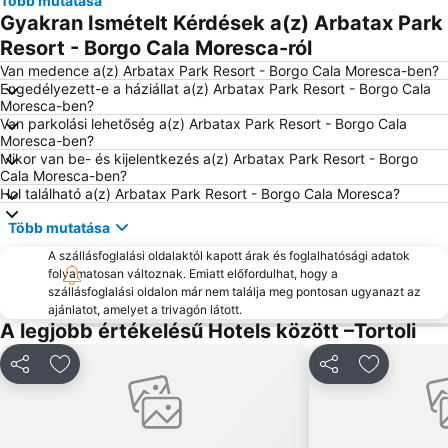
Több mutatása
Gyakran Ismételt Kérdések a(z) Arbatax Park
Resort - Borgo Cala Moresca-ról
Van medence a(z) Arbatax Park Resort - Borgo Cala Moresca-ben?
Engedélyezett-e a háziállat a(z) Arbatax Park Resort - Borgo Cala
Moresca-ben?
Van parkolási lehetőség a(z) Arbatax Park Resort - Borgo Cala
Moresca-ben?
Mikor van be- és kijelentkezés a(z) Arbatax Park Resort - Borgo
Cala Moresca-ben?
Hol található a(z) Arbatax Park Resort - Borgo Cala Moresca?
Több mutatása
A szállásfoglalási oldalaktól kapott árak és foglalhatósági adatok
folyamatosan változnak. Emiatt előfordulhat, hogy a
szállásfoglalási oldalon már nem találja meg pontosan ugyanazt az
ajánlatot, amelyet a trivagón látott.
A legjobb értékelésű Hotels között –Tortoli
Megosztás
Hozzáadás a kedvencekhez
Megosztás
Hozzáadás