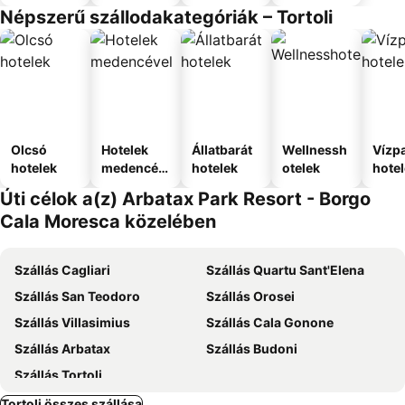
Népszerű szállodakategóriák – Tortoli
Olcsó
Hotelek
Állatbarát
Wellnessh
Vízpa
hotelek
medencév
hotelek
otelek
hote
el
Úti célok a(z) Arbatax Park Resort - Borgo
Cala Moresca közelében
Szállás Cagliari
Szállás Quartu Sant'Elena
Szállás San Teodoro
Szállás Orosei
Szállás Villasimius
Szállás Cala Gonone
Szállás Arbatax
Szállás Budoni
Szállás Tortoli
Tortoli összes szállása