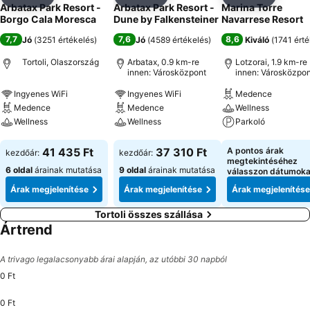
Megosztás
Hozzáadás a kedvencekhez
Megosztás
Hozzáadás a kedvencekhez
Megosztás
Hozzáad
Arbatax Park Resort -
Arbatax Park Resort -
Marina Torre
Borgo Cala Moresca
Dune by Falkensteiner
Navarrese Resort
7,7
7,6
8,6
Jó
(
3251 értékelés
)
Jó
(
4589 értékelés
)
Kiváló
(
1741 érté
Tortoli, Olaszország
Arbatax, 0.9 km-re
Lotzorai, 1.9 km-re
innen: Városközpont
innen: Városközpon
Ingyenes WiFi
Ingyenes WiFi
Medence
Medence
Medence
Wellness
Wellness
Wellness
Parkoló
Árak megjelenítése
Árak megjelenítése
Árak megjeleníté
41 435 Ft
37 310 Ft
A pontos árak
kezdőár:
kezdőár:
megtekintéséhez
6 oldal
árainak mutatása
9 oldal
árainak mutatása
válasszon dátumoka
Árak megjelenítése
Árak megjelenítése
Árak megjelenítése
Tortoli összes szállása
Ártrend
A trivago legalacsonyabb árai alapján, az utóbbi 30 napból
0 Ft
0 Ft