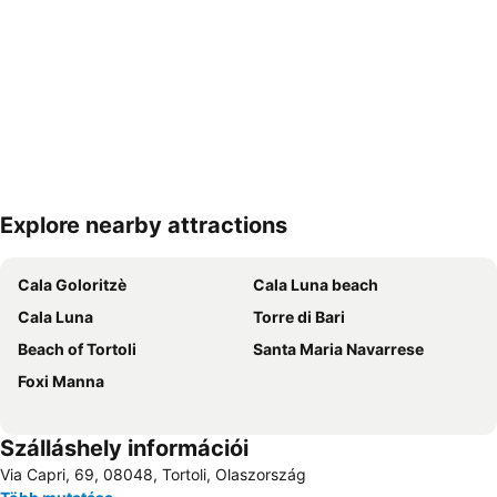
Explore nearby attractions
Nagy méretű térkép
Cala Goloritzè
Cala Luna beach
Cala Luna
Torre di Bari
Beach of Tortoli
Santa Maria Navarrese
Foxi Manna
Szálláshely információi
Via Capri, 69, 08048, Tortoli, Olaszország