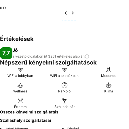
0 Ft
Értékelések
Jó
7,7
a vezető oldalakon írt 3251 értékelés
alapján
Népszerű kényelmi szolgáltatások
WiFi a lobbyban
WiFi a szobákban
Medence
Wellness
Parkoló
Klíma
Étterem
Szálloda bár
Összes kényelmi szolgáltatás
Szálláshely szolgáltatásai
Üzleti központ
Kávézó