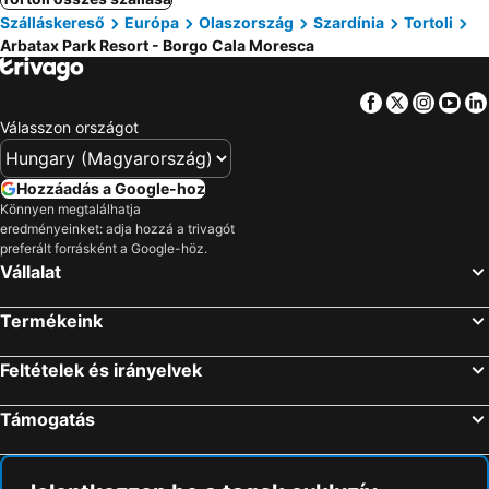
Szálláskereső
Európa
Olaszország
Szardínia
Tortoli
Arbatax Park Resort - Borgo Cala Moresca
Facebook
Twitter
Insta
Yo
Válasszon országot
Hozzáadás a Google-hoz
Könnyen megtalálhatja
eredményeinket: adja hozzá a trivagót
preferált forrásként a Google-höz.
Vállalat
Termékeink
Feltételek és irányelvek
Támogatás