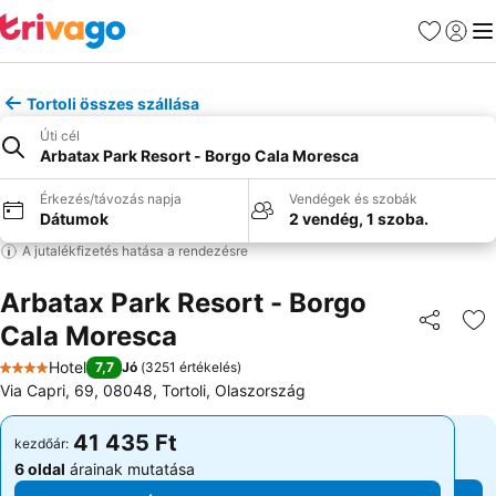
Kedvencek
Bejelen
Me
Tortoli összes szállása
Úti cél
Arbatax Park Resort - Borgo Cala Moresca
Érkezés/távozás napja
Vendégek és szobák
Dátumok
2 vendég, 1 szoba.
A jutalékfizetés hatása a rendezésre
Arbatax Park Resort - Borgo
Cala Moresca
Megosztá
Ho
Hotel
7,7
Jó
(
3251 értékelés
)
4 Kategória
Via Capri, 69, 08048, Tortoli, Olaszország
41 435 Ft
41 435 Ft
kezdőár:
kezdőár:
6 oldal
árainak mutatása
6 oldal
árainak mutatása