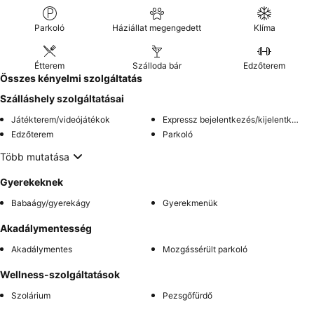
Parkoló
Háziállat megengedett
Klíma
Étterem
Szálloda bár
Edzőterem
Összes kényelmi szolgáltatás
Szálláshely szolgáltatásai
Játékterem/videójátékok
Expressz bejelentkezés/kijelentkezés
Edzőterem
Parkoló
Több mutatása
Gyerekeknek
Babaágy/gyerekágy
Gyerekmenük
Akadálymentesség
Akadálymentes
Mozgássérült parkoló
Wellness-szolgáltatások
Szolárium
Pezsgőfürdő