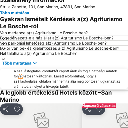
Szálláshely információi
Str. la Zanetta, 101, San Marino, 47891, San Marino
Viserbella
Torre Pedrera
Több mutatása
Beach Village
Beach 75
Gyakran Ismételt Kérdések a(z) Agriturismo
Riccione Terme
Bagni Lido di Classe
Le Bosche-ról
Bellariva
Rimini railway station
Van medence a(z) Agriturismo Le Bosche-ben?
Engedélyezett-e a háziállat a(z) Agriturismo Le Bosche-ben?
Beach 62
Marina Lido
Van parkolási lehetőség a(z) Agriturismo Le Bosche-ben?
Mikor van be- és kijelentkezés a(z) Agriturismo Le Bosche-ben?
San Mauro Mare
Gatteo a Mare
Hol található a(z) Agriturismo Le Bosche?
Delfinario Rimini
Bellaria Igea Marina Lido
Több mutatása
Cattolica Lido
Lido di Savio
A szállásfoglalási oldalaktól kapott árak és foglalhatósági adatok
Cerasolo
Rimini Fiera
folyamatosan változnak. Emiatt előfordulhat, hogy a
szállásfoglalási oldalon már nem találja meg pontosan ugyanazt az
Római amfiteátrum
Marebello
ajánlatot, amelyet a trivagón látott.
Rimini Terme
Lungomare Giuseppe di Vittorio
A legjobb értékelésű Hotels között –San
Marino
Bagno 70
Acquario di Cattolica
Népszerű választás
Milano Marittima
Fiabilandia
Megosztás
Hozzáadás a kedvencekhez
Megosztás
Hozzáadás a
Bagno 81 No problem
Autodromo Santa Monica
Capodanno del vino
Torre Saracena