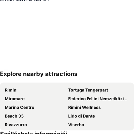
Explore nearby attractions
Nagy méretű térkép
Rimini
Tortuga Tengerpart
Miramare
Federico Fellini Nemzetközi Repülőtér
Marina Centro
Rimini Wellness
Beach 33
Lido di Dante
Rivazzurra
Viserba
Lido Mare - Rimini
Mirabilandia