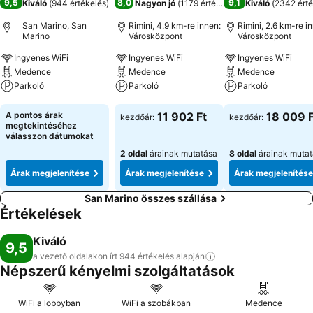
9,5
8,0
9,1
Kiváló
(
944 értékelés
)
Nagyon jó
(
1179 értékelés
)
Kiváló
(
2342 érté
San Marino, San
Rimini, 4.9 km-re innen:
Rimini, 2.6 km-re i
Marino
Városközpont
Városközpont
Ingyenes WiFi
Ingyenes WiFi
Ingyenes WiFi
Medence
Medence
Medence
Parkoló
Parkoló
Parkoló
Árak megjelenítése
Árak megjelenítése
Árak megjeleníté
A pontos árak
11 902 Ft
18 009 F
kezdőár:
kezdőár:
megtekintéséhez
válasszon dátumokat
2 oldal
árainak mutatása
8 oldal
árainak muta
Árak megjelenítése
Árak megjelenítése
Árak megjelenítése
San Marino összes szállása
Értékelések
Kiváló
9,5
a vezető oldalakon írt 944 értékelés
alapján
Népszerű kényelmi szolgáltatások
WiFi a lobbyban
WiFi a szobákban
Medence