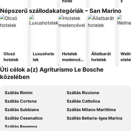
hotel
z
Népszerű szállodakategóriák – San Marino
Olcsó
Luxushote
Hotelek
Állatbarát
Well
hotelek
lek
medencév
hotelek
otele
el
Úti célok a(z) Agriturismo Le Bosche
közelében
Szállás Rimini
Szállás Riccione
Szállás Cortona
Szállás Cattolica
Szállás Subbiano
Szállás Milano Marittima
Szállás Cesenatico
Szállás Bellaria-Igea Marina
Szállás Ravenna