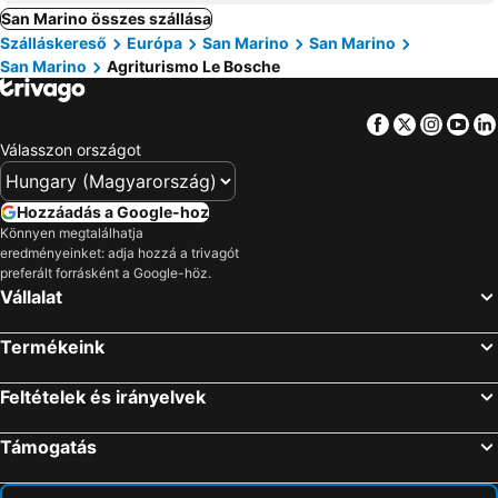
San Marino összes szállása
Szálláskereső
Európa
San Marino
San Marino
San Marino
Agriturismo Le Bosche
Facebook
Twitter
Insta
Yo
Válasszon országot
Hozzáadás a Google-hoz
Könnyen megtalálhatja
eredményeinket: adja hozzá a trivagót
preferált forrásként a Google-höz.
Vállalat
Termékeink
Feltételek és irányelvek
Támogatás