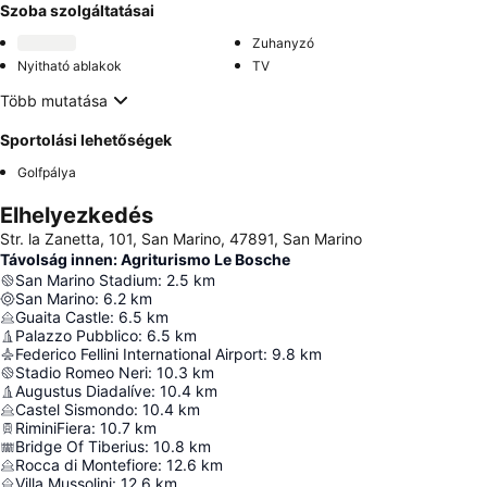
Szoba szolgáltatásai
Zuhanyzó
Nyitható ablakok
TV
Több mutatása
Sportolási lehetőségek
Golfpálya
Elhelyezkedés
Str. la Zanetta, 101, San Marino, 47891, San Marino
Távolság innen: Agriturismo Le Bosche
San Marino Stadium
:
2.5
km
San Marino
:
6.2
km
Guaita Castle
:
6.5
km
Palazzo Pubblico
:
6.5
km
Federico Fellini International Airport
:
9.8
km
Stadio Romeo Neri
:
10.3
km
Augustus Diadalíve
:
10.4
km
Castel Sismondo
:
10.4
km
RiminiFiera
:
10.7
km
Bridge Of Tiberius
:
10.8
km
Rocca di Montefiore
:
12.6
km
Villa Mussolini
:
12.6
km