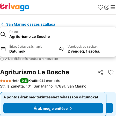
Kedvencek
Bejelen
Me
San Marino összes szállása
Úti cél
Agriturismo Le Bosche
Érkezés/távozás napja
Vendégek és szobák
Dátumok
2 vendég, 1 szoba.
A jutalékfizetés hatása a rendezésre
Agriturismo Le Bosche
Megosztá
Ho
Hotel
9,5
Kiváló
(
944 értékelés
)
4 Kategória
Str. la Zanetta, 101, San Marino, 47891, San Marino
A pontos árak megtekintéséhez válasszon dátumokat
A pontos árak megtekintéséhez válasszon dátumokat
Árak megjelenítése
Árak megjelenítése