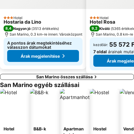
Lido Fano
Hotel
Hotel
3 Kategória
3 Kategória
Hostaria da Lino
Hotel Rosa
8,4
9,2
Nagyon jó
(
3513 értékelés
)
Kiváló
(
5365 értékel
San Marino, 0.3 km-re innen: Városközpont
San Marino, 0.8 km-re
A pontos árak megtekintéséhez
55 572 
kezdőár:
válasszon dátumokat
7 oldal
árainak muta
Árak megjelenítése
Árak megjele
San Marino összes szállása
San Marino egyéb szállásai
Hotel
B&B-k
Apartman
Hostel
Vend