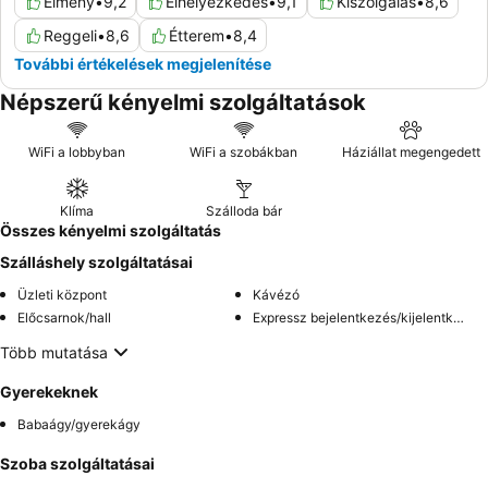
Élmény
•
9,2
Elhelyezkedés
•
9,1
Kiszolgálás
•
8,6
Reggeli
•
8,6
Étterem
•
8,4
További értékelések megjelenítése
Népszerű kényelmi szolgáltatások
WiFi a lobbyban
WiFi a szobákban
Háziállat megengedett
Klíma
Szálloda bár
Összes kényelmi szolgáltatás
Szálláshely szolgáltatásai
Üzleti központ
Kávézó
Előcsarnok/hall
Expressz bejelentkezés/kijelentkezés
Több mutatása
Gyerekeknek
Babaágy/gyerekágy
Szoba szolgáltatásai