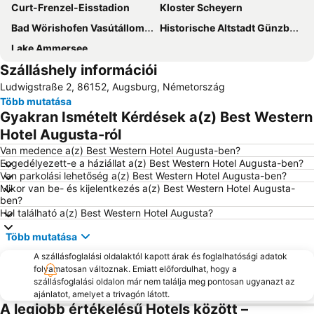
Curt-Frenzel-Eisstadion
Kloster Scheyern
Bad Wörishofen Vasútállomás
Historische Altstadt Günzburg
Lake Ammersee
Szálláshely információi
Ludwigstraße 2, 86152, Augsburg, Németország
Több mutatása
Gyakran Ismételt Kérdések a(z) Best Western
Hotel Augusta-ról
Van medence a(z) Best Western Hotel Augusta-ben?
Engedélyezett-e a háziállat a(z) Best Western Hotel Augusta-ben?
Van parkolási lehetőség a(z) Best Western Hotel Augusta-ben?
Mikor van be- és kijelentkezés a(z) Best Western Hotel Augusta-
ben?
Hol található a(z) Best Western Hotel Augusta?
Több mutatása
A szállásfoglalási oldalaktól kapott árak és foglalhatósági adatok
folyamatosan változnak. Emiatt előfordulhat, hogy a
szállásfoglalási oldalon már nem találja meg pontosan ugyanazt az
ajánlatot, amelyet a trivagón látott.
A legjobb értékelésű Hotels között –