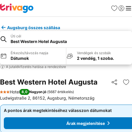
Kedvencek
Bejelen
Me
Augsburg összes szállása
Úti cél
Best Western Hotel Augusta
Érkezés/távozás napja
Vendégek és szobák
Dátumok
2 vendég, 1 szoba.
A jutalékfizetés hatása a rendezésre
Best Western Hotel Augusta
Megosztá
Ho
Hotel
8,0
Nagyon jó
(
5687 értékelés
)
3 Kategória
Ludwigstraße 2, 86152, Augsburg, Németország
A pontos árak megtekintéséhez válasszon dátumokat
A pontos árak megtekintéséhez válasszon dátumokat
Árak megjelenítése
Árak megjelenítése