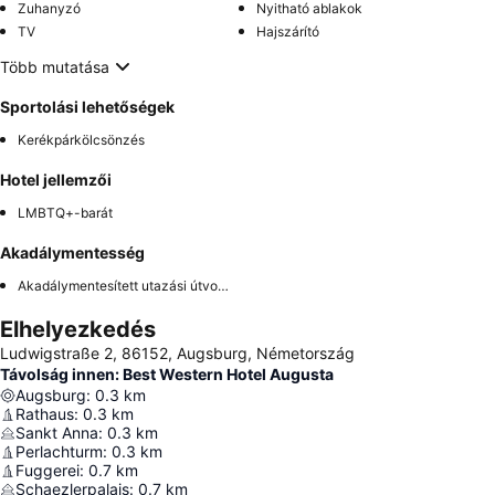
Zuhanyzó
Nyitható ablakok
TV
Hajszárító
Több mutatása
Sportolási lehetőségek
Kerékpárkölcsönzés
Hotel jellemzői
LMBTQ+-barát
Akadálymentesség
Akadálymentesített utazási útvonal
Elhelyezkedés
Ludwigstraße 2, 86152, Augsburg, Németország
Távolság innen: Best Western Hotel Augusta
Augsburg
:
0.3
km
Rathaus
:
0.3
km
Sankt Anna
:
0.3
km
Perlachturm
:
0.3
km
Fuggerei
:
0.7
km
Schaezlerpalais
:
0.7
km