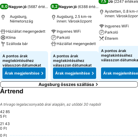
7,5
Jó
(
2247 értékel
8,0
8,2
Nagyon jó
(
5687 értékelés
)
Nagyon jó
(
6388 értékelés
)
Aystetten, 0.8 km-
innen: Városközpon
Augsburg,
Augsburg, 2.5 km-re
Németország
innen: Városközpont
Ingyenes WiFi
Háziállat megengedett
Ingyenes WiFi
Parkoló
Klíma
Parkoló
Étterem
Szálloda bár
Háziállat megengedett
A pontos árak
megtekintéséhez
A pontos árak
A pontos árak
válasszon dátumoka
megtekintéséhez
megtekintéséhez
válasszon dátumokat
válasszon dátumokat
Árak megjelenítése
Árak megjelenítése
Árak megjelenítése
Augsburg összes szállása
Ártrend
A trivago legalacsonyabb árai alapján, az utóbbi 30 napból
42 85
5 Ft
21 43
Subota, Avgust 22
42 855 Ft
Subota, Avgust 15
41 399 Ft
0 Ft
Ponedeljak, Avgust 10
39 169 Ft
Petak, Avgust 14
38 501 Ft
0 Ft