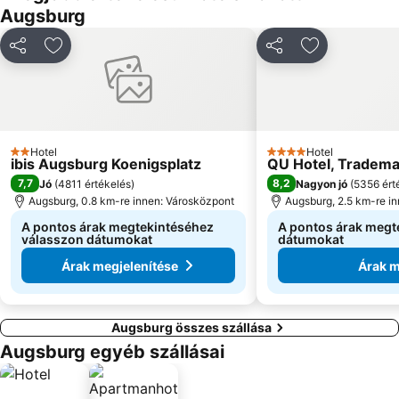
Augsburg
Megosztás
Hozzáadás a kedvencekhez
Megosztás
Hozzáadás a
Hotel
Hotel
2 Kategória
4 Kategória
ibis Augsburg Koenigsplatz
QU Hotel, Tradema
7,7
8,2
Jó
(
4811 értékelés
)
Nagyon jó
(
5356 ért
Augsburg, 0.8 km-re innen: Városközpont
Augsburg, 2.5 km-re i
A pontos árak megtekintéséhez
A pontos árak megt
válasszon dátumokat
dátumokat
Árak megjelenítése
Árak m
Augsburg összes szállása
Augsburg egyéb szállásai