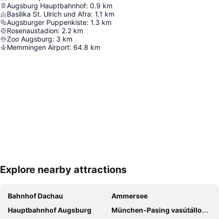
Augsburg Hauptbahnhof
:
0.9
km
Basilika St. Ulrich und Afra
:
1.1
km
Augsburger Puppenkiste
:
1.3
km
Rosenaustadion
:
2.2
km
Zoo Augsburg
:
3
km
Memmingen Airport
:
64.8
km
Explore nearby attractions
Nagy méretű térkép
Bahnhof Dachau
Ammersee
Hauptbahnhof Augsburg
München-Pasing vasútállomás