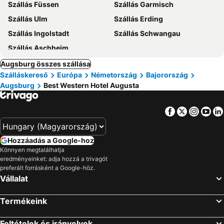
Szállás Füssen
Szállás Garmisch
Szállás Ulm
Szállás Erding
Szállás Ingolstadt
Szállás Schwangau
Szállás Aschheim
Augsburg összes szállása
Szálláskereső
Európa
Németország
Bajorország
Augsburg
Best Western Hotel Augusta
Facebook
Twitter
Insta
Yo
Hozzáadás a Google-hoz
Könnyen megtalálhatja
eredményeinket: adja hozzá a trivagót
preferált forrásként a Google-höz.
Vállalat
Termékeink
Feltételek és irányelvek