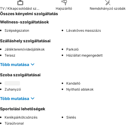
TV / Kikapcsolódást szolgáló extrák
Hajszárító
Nemdohányzó szobák
Összes kényelmi szolgáltatás
Wellness-szolgáltatások
Szépségszalon
Lávaköves masszázs
Szálláshely szolgáltatásai
Játékterem/videójátékok
Parkoló
Terasz
Háziállat megengedett
Több mutatása
Szoba szolgáltatásai
Kandalló
Zuhanyzó
Nyitható ablakok
Több mutatása
Sportolási lehetőségek
Kerékpárkölcsönzés
Síelés
Túraútvonal