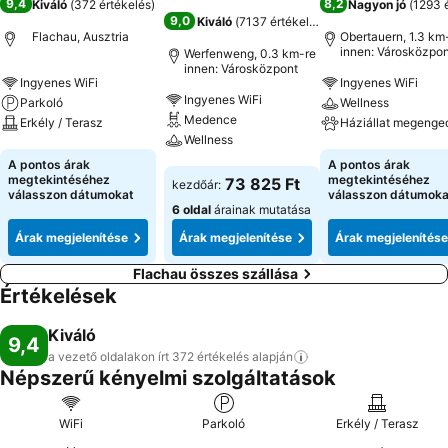
9,4
8,2
Kiváló
(
372 értékelés
)
Nagyon jó
(
1293 
9,0
Kiváló
(
7137 értékelés
)
Flachau, Ausztria
Obertauern, 1.3 km
innen: Városközpon
Werfenweng, 0.3 km-re
innen: Városközpont
Ingyenes WiFi
Ingyenes WiFi
Ingyenes WiFi
Parkoló
Wellness
Medence
Erkély / Terasz
Háziállat megenge
Wellness
Árak megjelenítése
Árak megjeleníté
A pontos árak
A pontos árak
Árak megjelenítése
megtekintéséhez
megtekintéséhez
73 825 Ft
kezdőár:
válasszon dátumokat
válasszon dátumoka
6 oldal
árainak mutatása
Árak megjelenítése
Árak megjelenítése
Árak megjelenítése
Flachau összes szállása
Értékelések
Kiváló
9,4
a vezető oldalakon írt 372 értékelés
alapján
Népszerű kényelmi szolgáltatások
WiFi
Parkoló
Erkély / Terasz