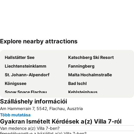
Explore nearby attractions
Nagy méretű térkép
Hallstätter See
Katschberg Ski Resort
Liechtensteinklamm
Fanningberg
St. Johann-Alpendorf
Malta Hochalmstraße
Königssee
Bad Ischl
Snow Space Flachau
Kehlsteinhaus
Szálláshely információi
Hochkönigs Winterreich - Mühlbach Dienten Maria Alm
Hauser Kaibling
Am Hammerrain 7, 5542, Flachau, Ausztria
Wagrain-Kleinarl
Filzmoos
Több mutatása
Rauriser Hochalmbahnen
Altenmarkt-Zauchensee
Gyakran Ismételt Kérdések a(z) Villa 7-ról
Ramsau am Dachstein
Zauchensee Sícentrum
Van medence a(z) Villa 7-ben?
Engedélyezett-e a háziállat a(z) Villa 7-ben?