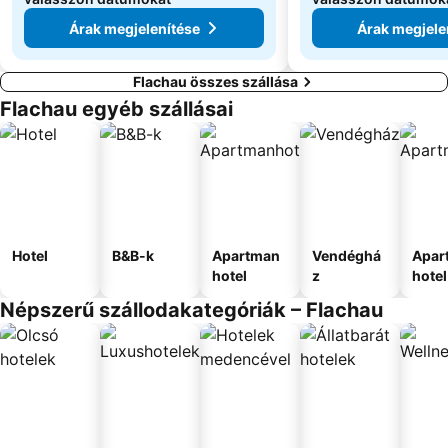
Árak megjelenítése
Árak megjele
Flachau összes szállása
Flachau egyéb szállásai
Hotel
B&B-k
Apartman
Vendéghá
Apar
hotel
z
hotel
Népszerű szállodakategóriák – Flachau