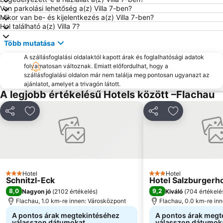
Lürzer Alm
Planai hegy
Van parkolási lehetőség a(z) Villa 7-ben?
Felsentherme
Hohenwerfen
Mikor van be- és kijelentkezés a(z) Villa 7-ben?
Hol található a(z) Villa 7?
Sportgastein
Kaiservilla
Több mutatása
Mölltaler Gletscher
Zwölferhorn
A szállásfoglalási oldalaktól kapott árak és foglalhatósági adatok
Grosseck 8er Kabinenbahn
Keltenblitz Dürnberg
folyamatosan változnak. Emiatt előfordulhat, hogy a
Obersalzbergbahn
Radstadt-Altenmarkt
szállásfoglalási oldalon már nem találja meg pontosan ugyanazt az
ajánlatot, amelyet a trivagón látott.
Skigebiet Sportwelt Amadé
Reiteralm
A legjobb értékelésű Hotels között –Flachau
Dachstein Glacier
Eisriesenwelt
Megosztás
Hozzáadás a kedvencekhez
Megosztás
Hozzáadás a
Dorfgastein - Großarltal
Salzwelten Hallstatt
Ödensee
Postalm Arena
Bahnhof Zell am See
Geisterberg
Schafbergbahn
Freizeitzentrum
Hotel
Hotel
Schwarzensee
Sport- und Freizeitzentrum Optimum
3 Kategória
3 Kategória
Schnitzl-Eck
Hotel Salzburgerh
8,0
9,2
Nagyon jó
(
2102 értékelés
)
Kiváló
(
704 értékelé
Flachau, 1.0 km-re innen: Városközpont
Flachau, 0.0 km-re in
A pontos árak megtekintéséhez
A pontos árak megt
válasszon dátumokat
válasszon dátumok