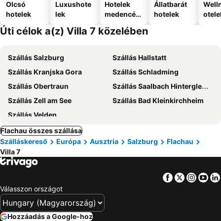
Olcsó
Luxushote
Hotelek
Állatbarát
Well
hotelek
lek
medencév
hotelek
otele
el
Úti célok a(z) Villa 7 közelében
Szállás Salzburg
Szállás Hallstatt
Szállás Kranjska Gora
Szállás Schladming
Szállás Obertraun
Szállás Saalbach Hinterglemm
Szállás Zell am See
Szállás Bad Kleinkirchheim
Szállás Velden
Flachau összes szállása
Szálláskereső
Európa
Ausztria
Salzburg
Flachau
Villa 7
Facebook
Twitter
Insta
Yo
Válasszon országot
Hozzáadás a Google-hoz