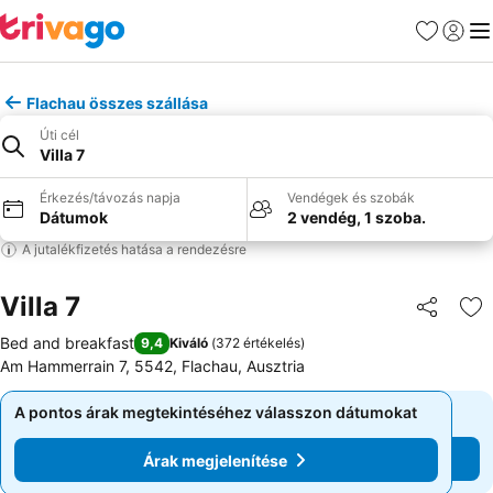
Kedvencek
Bejelen
Me
Flachau összes szállása
Úti cél
Villa 7
Érkezés/távozás napja
Vendégek és szobák
Dátumok
2 vendég, 1 szoba.
A jutalékfizetés hatása a rendezésre
Villa 7
Megosztá
Ho
Bed and breakfast
9,4
Kiváló
(
372 értékelés
)
Am Hammerrain 7, 5542, Flachau, Ausztria
A pontos árak megtekintéséhez válasszon dátumokat
A pontos árak megtekintéséhez válasszon dátumokat
Árak megjelenítése
Árak megjelenítése