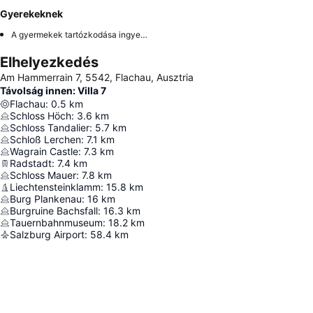
Gyerekeknek
A gyermekek tartózkodása ingyenes
Elhelyezkedés
Am Hammerrain 7, 5542, Flachau, Ausztria
Távolság innen: Villa 7
Flachau
:
0.5
km
Schloss Höch
:
3.6
km
Schloss Tandalier
:
5.7
km
Schloß Lerchen
:
7.1
km
Wagrain Castle
:
7.3
km
Radstadt
:
7.4
km
Schloss Mauer
:
7.8
km
Liechtensteinklamm
:
15.8
km
Burg Plankenau
:
16
km
Burgruine Bachsfall
:
16.3
km
Tauernbahnmuseum
:
18.2
km
Salzburg Airport
:
58.4
km