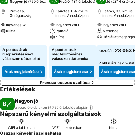
8,4
8,5
7,7
Nagyon jó
(
759 értékelés
)
Kiváló
(
181 értékelés
)
Jó
(
2314 értékel
Preveza,
Kariotes, 0.4 km-re
Lefkas, 0.3 km-re
Görögország
innen: Városközpont
innen: Városközpon
Ingyenes WiFi
Ingyenes WiFi
Ingyenes WiFi
Klíma
Parkoló
Medence
Klíma
Háziállat megenge
Árak megjelenítése
Árak megjelenítése
Árak megjeleníté
A pontos árak
A pontos árak
23 053 
kezdőár:
megtekintéséhez
megtekintéséhez
válasszon dátumokat
válasszon dátumokat
7 oldal
árainak mutat
Árak megjelenítése
Árak megjelenítése
Árak megjelenítése
Preveza összes szállása
Értékelések
Nagyon jó
8,4
a vezető oldalakon írt 759 értékelés
alapján
Népszerű kényelmi szolgáltatások
WiFi a lobbyban
WiFi a szobákban
Klíma
Összes kényelmi szolgáltatás