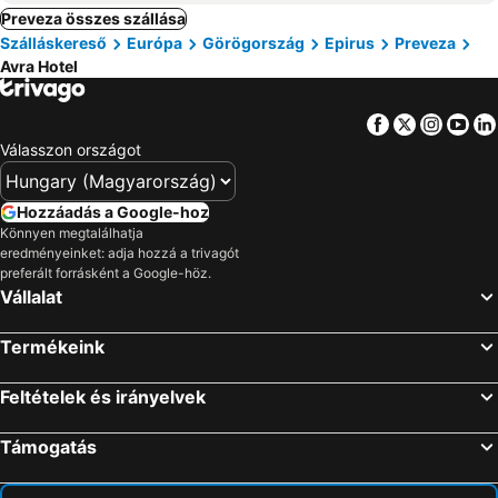
Preveza összes szállása
Szálláskereső
Európa
Görögország
Epirus
Preveza
Avra Hotel
Facebook
Twitter
Insta
Yo
Válasszon országot
Hozzáadás a Google-hoz
Könnyen megtalálhatja
eredményeinket: adja hozzá a trivagót
preferált forrásként a Google-höz.
Vállalat
Termékeink
Feltételek és irányelvek
Támogatás