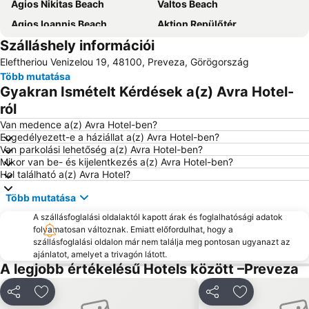
Agios Nikitas Beach
Valtos Beach
Agios Ioannis Beach
Aktion Repülőtér
Szálláshely információi
Port of Preveza
Nydri
Eleftheriou Venizelou 19, 48100, Preveza, Görögország
Lygia
Archaeological Museum of Lefkada
Több mutatása
Dimotiko Stadio Leukadas ''Platwnas Grigoris''
Beach of Agios Ioannis
Gyakran Ismételt Kérdések a(z) Avra Hotel-
Perigiali
Daily cruises from Lefkada
ról
Beach Ammoudia
Agiofili
Van medence a(z) Avra Hotel-ben?
Engedélyezett-e a háziállat a(z) Avra Hotel-ben?
Piso Krioneri Beach
Parga Port
Van parkolási lehetőség a(z) Avra Hotel-ben?
Mikor van be- és kijelentkezés a(z) Avra Hotel-ben?
Voutoumi
Mytikas
Hol található a(z) Avra Hotel?
Ancient Nikopolis
Monolithi
Több mutatása
Pefkoulia
Kathisma
A szállásfoglalási oldalaktól kapott árak és foglalhatósági adatok
Loutsa
Spilia Tou Papanicoli
folyamatosan változnak. Emiatt előfordulhat, hogy a
szállásfoglalási oldalon már nem találja meg pontosan ugyanazt az
ajánlatot, amelyet a trivagón látott.
A legjobb értékelésű Hotels között –Preveza
Megosztás
Hozzáadás a kedvencekhez
Megosztás
Hozzáadás a