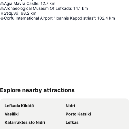
Agia Mavra Castle
:
12.7
km
Archaeological Museum Of Lefkada
:
14.1
km
Σταμνά
:
68.2
km
Corfu International Airport "Ioannis Kapodistrias"
:
102.4
km
Explore nearby attractions
Nagy méretű térkép
Lefkada Kikötő
Nidri
Vasiliki
Porto Katsiki
Katarraktes sto Nidri
Lefkas