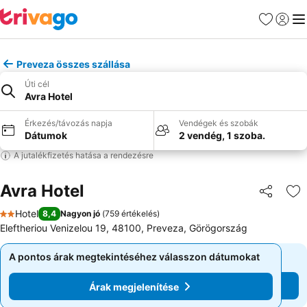
Kedvencek
Bejelen
Me
Preveza összes szállása
Úti cél
Avra Hotel
Érkezés/távozás napja
Vendégek és szobák
Dátumok
2 vendég, 1 szoba.
A jutalékfizetés hatása a rendezésre
Avra Hotel
Megosztá
Ho
Hotel
8,4
Nagyon jó
(
759 értékelés
)
2 Kategória
Eleftheriou Venizelou 19, 48100, Preveza, Görögország
A pontos árak megtekintéséhez válasszon dátumokat
A pontos árak megtekintéséhez válasszon dátumokat
Árak megjelenítése
Árak megjelenítése