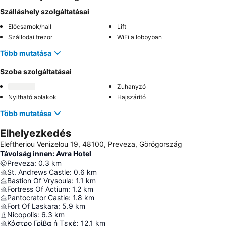
Szálláshely szolgáltatásai
Előcsarnok/hall
Lift
Szállodai trezor
WiFi a lobbyban
Több mutatása
Szoba szolgáltatásai
Zuhanyzó
Nyitható ablakok
Hajszárító
Több mutatása
Elhelyezkedés
Eleftheriou Venizelou 19, 48100, Preveza, Görögország
Távolság innen: Avra Hotel
Preveza
:
0.3
km
St. Andrews Castle
:
0.6
km
Bastion Of Vrysoula
:
1.1
km
Fortress Of Actium
:
1.2
km
Pantocrator Castle
:
1.8
km
Fort Of Laskara
:
5.9
km
Nicopolis
:
6.3
km
Κάστρο Γρίβα ή Τεκέ
:
12.1
km