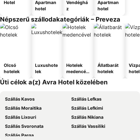
Hotel
Apartman
Vendéghá
Apartman
hotel
z
hotel
Népszerű szállodakategóriák – Preveza
Olcsó
Luxushote
Hotelek
Állatbarát
Vízpa
hotelek
lek
medencév
hotelek
hote
el
Úti célok a(z) Avra Hotel közelében
Szállás Kavos
Szállás Lefkas
Szállás Moraitika
Szállás Lefkimi
Szállás Lixouri
Szállás Nikiana
Szállás Svoronata
Szállás Vassiliki
Szállás Parga