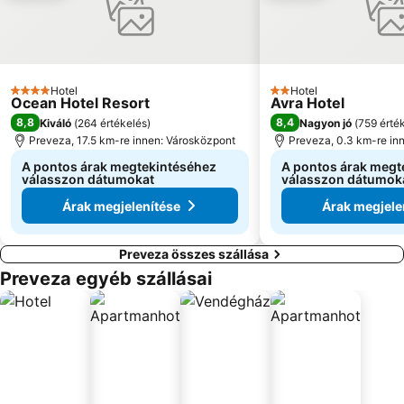
Hotel
Hotel
4 Kategória
2 Kategória
Ocean Hotel Resort
Avra Hotel
8,8
8,4
Kiváló
(
264 értékelés
)
Nagyon jó
(
759 érté
Preveza, 17.5 km-re innen: Városközpont
Preveza, 0.3 km-re in
A pontos árak megtekintéséhez
A pontos árak megt
válasszon dátumokat
válasszon dátumok
Árak megjelenítése
Árak megjele
Preveza összes szállása
Preveza egyéb szállásai