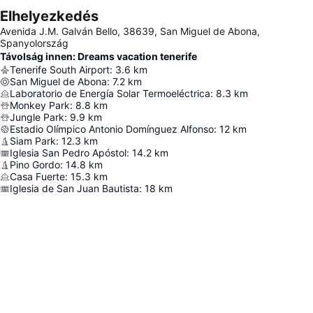
Elhelyezkedés
Avenida J.M. Galván Bello, 38639, San Miguel de Abona,
Spanyolország
Távolság innen: Dreams vacation tenerife
Tenerife South Airport
:
3.6
km
San Miguel de Abona
:
7.2
km
Laboratorio de Energía Solar Termoeléctrica
:
8.3
km
Monkey Park
:
8.8
km
Jungle Park
:
9.9
km
Estadio Olímpico Antonio Domínguez Alfonso
:
12
km
Siam Park
:
12.3
km
Iglesia San Pedro Apóstol
:
14.2
km
Pino Gordo
:
14.8
km
Casa Fuerte
:
15.3
km
Iglesia de San Juan Bautista
:
18
km