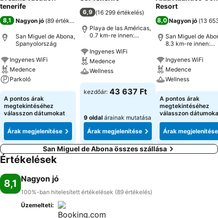
tenerife
Resort
6,9
(
16 299 értékelés
)
8,1
8,0
Nagyon jó
(
89 értékelés
)
Nagyon jó
(
13 653
Playa de las Américas,
0.7 km-re innen:
San Miguel de Abona,
San Miguel de Abo
Városközpont
Spanyolország
8.3 km-re innen:
Városközpont
Ingyenes WiFi
Ingyenes WiFi
Ingyenes WiFi
Medence
Medence
Medence
Wellness
Parkoló
Wellness
43 637 Ft
kezdőár:
A pontos árak
A pontos árak
megtekintéséhez
megtekintéséhez
válasszon dátumokat
válasszon dátumoka
9 oldal
árainak mutatása
Árak megjelenítése
Árak megjelenítése
Árak megjelenítése
San Miguel de Abona összes szállása
Értékelések
Nagyon jó
8,1
100%-ban hitelesített értékelések (89 értékelés)
Üzemelteti: