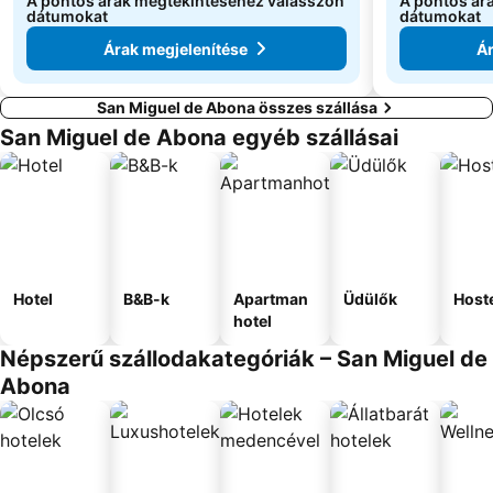
A pontos árak megtekintéséhez válasszon
A pontos ár
dátumokat
dátumokat
Árak megjelenítése
Ár
San Miguel de Abona összes szállása
San Miguel de Abona egyéb szállásai
Hotel
B&B-k
Apartman
Üdülők
Host
hotel
Népszerű szállodakategóriák – San Miguel de
Abona