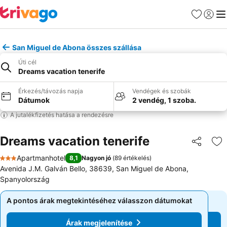
Kedvencek
Bejelen
Me
San Miguel de Abona összes szállása
Úti cél
Dreams vacation tenerife
Érkezés/távozás napja
Vendégek és szobák
Dátumok
2 vendég, 1 szoba.
A jutalékfizetés hatása a rendezésre
Dreams vacation tenerife
Megosztá
Ho
Apartmanhotel
8,1
Nagyon jó
(
89 értékelés
)
3 Kategória
Avenida J.M. Galván Bello, 38639, San Miguel de Abona,
Spanyolország
A pontos árak megtekintéséhez válasszon dátumokat
A pontos árak megtekintéséhez válasszon dátumokat
Árak megjelenítése
Árak megjelenítése