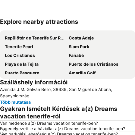
Explore nearby attractions
Nagy méretű térkép
Repülőtér de Tenerife Sur Reina Sofía
Costa Adeje
Tenerife Pearl
Siam Park
Los Cristianos
Fañabé
Playa de la Tejita
Puerto de los Cristianos
Puerto Pesquero
Amarilla Golf
Szálláshely információi
Playa Costa del Silencio
La Nina
Avenida J.M. Galván Bello, 38639, San Miguel de Abona,
Aqualand
Costa Adeje-San
Spanyolország
Las Arenas
Loro Parque delfinárium
Több mutatása
Gyakran Ismételt Kérdések a(z) Dreams
Casino Playa de las Américas
Tropicana
vacation tenerife-ról
Teide Cableway
Plaza de Europa
Van medence a(z) Dreams vacation tenerife-ben?
Playa Martiánez
Playa del Médano
Engedélyezett-e a háziállat a(z) Dreams vacation tenerife-ben?
Van parkolási lehetőség a(z) Dreams vacation tenerife-ben?
Playa de Torviscas
Del Duque