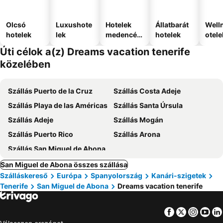
Olcsó
Luxushote
Hotelek
Állatbarát
Well
hotelek
lek
medencév
hotelek
otele
el
Úti célok a(z) Dreams vacation tenerife
közelében
Szállás Puerto de la Cruz
Szállás Costa Adeje
Szállás Playa de las Américas
Szállás Santa Úrsula
Szállás Adeje
Szállás Mogán
Szállás Puerto Rico
Szállás Arona
Szállás San Miguel de Abona
San Miguel de Abona összes szállása
Szálláskereső
Európa
Spanyolország
Kanári-szigetek
Tenerife
San Miguel de Abona
Dreams vacation tenerife
Facebook
Twitter
Insta
Yo