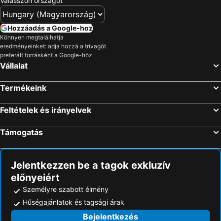
Válasszon országot
Hozzáadás a Google-hoz
Könnyen megtalálhatja
eredményeinket: adja hozzá a trivagót
preferált forrásként a Google-höz.
Vállalat
Termékeink
Feltételek és irányelvek
Támogatás
Jelentkezzen be a tagok exkluzív
előnyeiért
Személyre szabott élmény
Hűségajánlatok és tagsági árak
Bejelentkezés