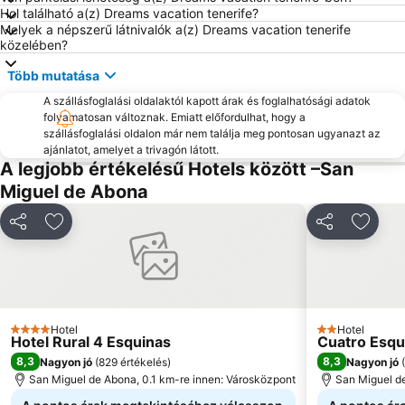
Hol található a(z) Dreams vacation tenerife?
Costa Adeje-El
Playa Paraíso
Melyek a népszerű látnivalók a(z) Dreams vacation tenerife
közelében?
Teide National Park
Playa Jardín
Több mutatása
La Pinta
Puerto Colón
Playa de San Juan
A szállásfoglalási oldalaktól kapott árak és foglalhatósági adatok
Mercadillo de Alcalá
folyamatosan változnak. Emiatt előfordulhat, hogy a
El Tope-La Costa
szállásfoglalási oldalon már nem találja meg pontosan ugyanazt az
ajánlatot, amelyet a trivagón látott.
A legjobb értékelésű Hotels között –San
Miguel de Abona
Megosztás
Hozzáadás a kedvencekhez
Megosztás
Hozzá
Hotel
Hotel
4 Kategória
2 Kategória
Hotel Rural 4 Esquinas
Cuatro Esqu
8,3
8,3
Nagyon jó
(
829 értékelés
)
Nagyon jó
(
San Miguel de Abona, 0.1 km-re innen: Városközpont
San Miguel de