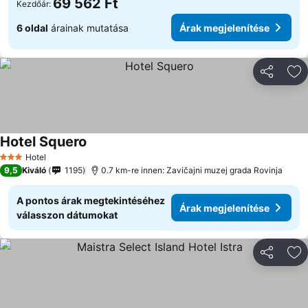
69 562 Ft
Kezdőár:
6 oldal
árainak mutatása
Árak megjelenítése
Megosztá
Ho
Hotel Squero
Árak megjelenítése
Hotel
3 Kategória
9,5
Kiváló
1195
0.7 km-re innen: Zavičajni muzej grada Rovinja
A pontos árak megtekintéséhez
Árak megjelenítése
válasszon dátumokat
Megosztá
Ho