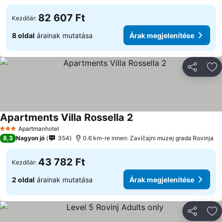
82 607 Ft
Kezdőár:
8 oldal
árainak mutatása
Árak megjelenítése
Megosztá
Ho
Apartments Villa Rossella 2
Árak megjelenítése
Apartmanhotel
3 Kategória
8,3
Nagyon jó
354
0.6 km-re innen: Zavičajni muzej grada Rovinja
43 782 Ft
Kezdőár:
2 oldal
árainak mutatása
Árak megjelenítése
Megosztá
Ho