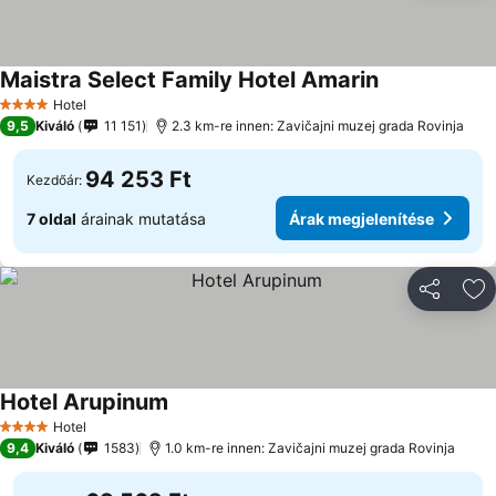
Maistra Select Family Hotel Amarin
Árak megjelen
Hotel
4 Kategória
9,5
Kiváló
11 151
2.3 km-re innen: Zavičajni muzej grada Rovinja
94 253 Ft
Kezdőár:
7 oldal
árainak mutatása
Árak megjelenítése
Megosztá
Ho
Hotel Arupinum
Árak megjelenítése
Hotel
4 Kategória
9,4
Kiváló
1583
1.0 km-re innen: Zavičajni muzej grada Rovinja