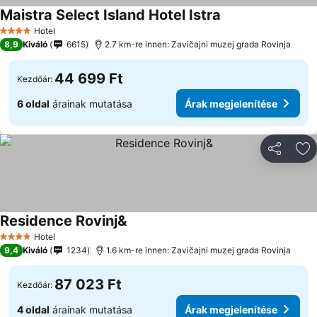
Maistra Select Island Hotel Istra
Árak megjelenítés
Hotel
4 Kategória
8,9
Kiváló
6615
2.7 km-re innen: Zavičajni muzej grada Rovinja
44 699 Ft
Kezdőár:
6 oldal
árainak mutatása
Árak megjelenítése
Megosztá
Ho
Residence Rovinj&
Árak megjelenítése
Hotel
4 Kategória
9,4
Kiváló
1234
1.6 km-re innen: Zavičajni muzej grada Rovinja
87 023 Ft
Kezdőár:
4 oldal
árainak mutatása
Árak megjelenítése