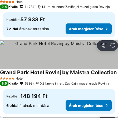
Hotel
5 Kategória
9,4
Kiváló
11 784
1.1 km-re innen: Zavičajni muzej grada Rovinja
57 938 Ft
Kezdőár:
7 oldal
árainak mutatása
Árak megjelenítése
Megosztá
Ho
Grand Park Hotel Rovinj by Maistra Collection
Hotel
5 Kategória
9,6
Kiváló
6393
0.8 km-re innen: Zavičajni muzej grada Rovinja
148 194 Ft
Kezdőár:
6 oldal
árainak mutatása
Árak megjelenítése