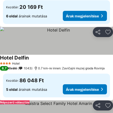
20 169 Ft
Kezdőár:
6 oldal
árainak mutatása
Árak megjelenítése
Megosztá
Ho
Hotel Delfin
Árak megjelenítése
Hotel
4 Kategória
8,7
Kiváló
1043
0.7 km-re innen: Zavičajni muzej grada Rovinja
86 048 Ft
Kezdőár:
5 oldal
árainak mutatása
Árak megjelenítése
Népszerű választás
Megosztá
Ho