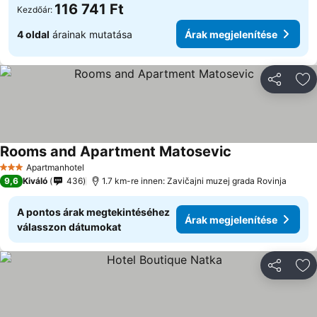
116 741 Ft
Kezdőár:
4 oldal
árainak mutatása
Árak megjelenítése
Megosztá
Ho
Rooms and Apartment Matosevic
Árak megjelenít
Apartmanhotel
3 Kategória
9,6
Kiváló
436
1.7 km-re innen: Zavičajni muzej grada Rovinja
A pontos árak megtekintéséhez
Árak megjelenítése
válasszon dátumokat
Megosztá
Ho