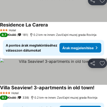
Megosztá
Ho
Residence La Carera
Árak megjelenítése
Hotel
3 Kategória
8,7
Kiváló
181
0.2 km-re innen: Zavičajni muzej grada Rovinja
A pontos árak megtekintéséhez
Árak megjelenítése
válasszon dátumokat
Megosztá
Ho
Villa Seaview! 3-apartments in old town!
Árak m
Hotel
4 Kategória
9,1
Kiváló
338
0.2 km-re innen: Zavičajni muzej grada Rovinja