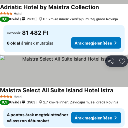
Adriatic Hotel by Maistra Collection
Árak megjele
Hotel
4 Kategória
9,6
Kiváló
2633
0.1 km-re innen: Zavičajni muzej grada Rovinja
81 482 Ft
Kezdőár:
6 oldal
árainak mutatása
Árak megjelenítése
Megosztá
Ho
Maistra Select All Suite Island Hotel Istra
Árak m
Hotel
4 Kategória
8,9
Kiváló
3963
2.7 km-re innen: Zavičajni muzej grada Rovinja
A pontos árak megtekintéséhez
Árak megjelenítése
válasszon dátumokat