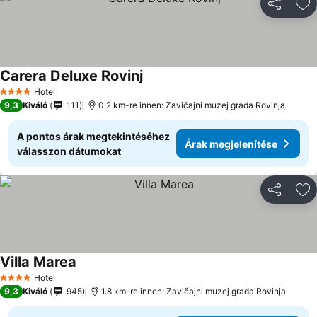
Megosztá
Ho
Carera Deluxe Rovinj
Árak megjelenítése
Hotel
4 Kategória
9,3
Kiváló
111
0.2 km-re innen: Zavičajni muzej grada Rovinja
A pontos árak megtekintéséhez
Árak megjelenítése
válasszon dátumokat
Megosztá
Ho
Villa Marea
Árak megjelenítése
Hotel
4 Kategória
9,3
Kiváló
945
1.8 km-re innen: Zavičajni muzej grada Rovinja