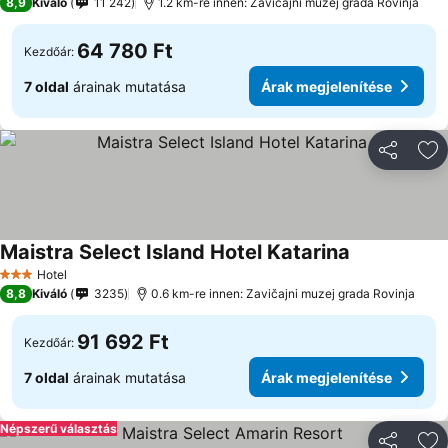
8,9
Kiváló
11 242
1.2 km-re innen: Zavičajni muzej grada Rovinja
64 780 Ft
Kezdőár:
7 oldal
árainak mutatása
Árak megjelenítése
Megosztá
Ho
Maistra Select Island Hotel Katarina
Árak megjele
Hotel
3 Kategória
8,8
Kiváló
3235
0.6 km-re innen: Zavičajni muzej grada Rovinja
91 692 Ft
Kezdőár:
7 oldal
árainak mutatása
Árak megjelenítése
Népszerű választás