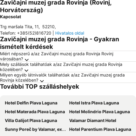
Zavičajni muzej grada Rovinja (Rovinj,
Horvátország)
Kapcsolat
Trg maršala Tita, 11
,
52210
,
Telefon
:
+385(52)816720
|
Hivatalos oldal
Zavičajni muzej grada Rovinja - Gyakran
ismételt kérdések
Miért népszerű a/az Zavičajni muzej grada Rovinja Rovinj
városában?
Mely szállások találhatóak a/az Zavičajni muzej grada Rovinja
közelében?
Milyen egyéb látnivalók találhatóak a/az Zavičajni muzej grada
Rovinja közelében?
További TOP szálláshelyek
Hotel Delfin Plava Laguna
Hotel Istra Plava Laguna
Hotel Materada Plava Laguna
Hotel Molindrio Plava Laguna
Villa Galijot Plava Laguna
Valamar Diamant Hotel
Sunny Poreč by Valamar, ex. Crystal
Hotel Parentium Plava Laguna