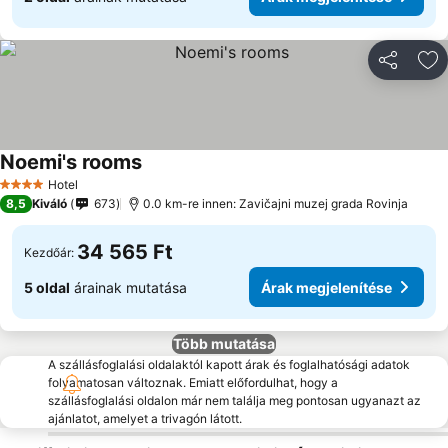
Megosztá
Ho
Noemi's rooms
Árak megjelenítése
Hotel
4 Kategória
8,5
Kiváló
673
0.0 km-re innen: Zavičajni muzej grada Rovinja
34 565 Ft
Kezdőár:
5 oldal
árainak mutatása
Árak megjelenítése
Több mutatása
A szállásfoglalási oldalaktól kapott árak és foglalhatósági adatok
folyamatosan változnak. Emiatt előfordulhat, hogy a
szállásfoglalási oldalon már nem találja meg pontosan ugyanazt az
ajánlatot, amelyet a trivagón látott.