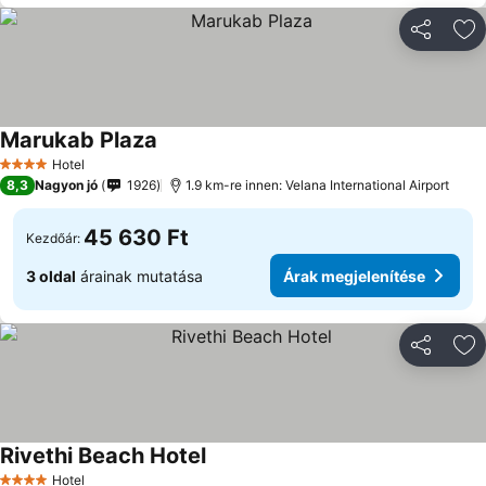
Megosztá
Ho
Marukab Plaza
Árak megjelenítése
Hotel
4 Kategória
8,3
Nagyon jó
1926
1.9 km-re innen: Velana International Airport
45 630 Ft
Kezdőár:
3 oldal
árainak mutatása
Árak megjelenítése
Megosztá
Ho
Rivethi Beach Hotel
Árak megjelenítése
Hotel