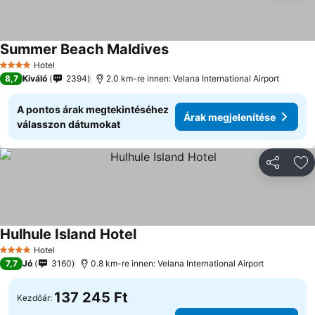
Summer Beach Maldives
Árak megjelenítése
Hotel
4 Kategória
8,7
Kiváló
2394
2.0 km-re innen: Velana International Airport
A pontos árak megtekintéséhez
Árak megjelenítése
válasszon dátumokat
Megosztá
Ho
Hulhule Island Hotel
Árak megjelenítése
Hotel
4 Kategória
7,7
Jó
3160
0.8 km-re innen: Velana International Airport
137 245 Ft
Kezdőár: