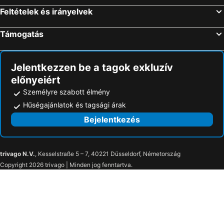
Feltételek és irányelvek
Kanborani
Jen Maldives Male by Shangri-La
Club Med Kani - Maldives
Dreams Grand
Támogatás
Maagiri Hotel
Kanifushi Beach & Spa
Vilu Rest
Jelentkezzen be a tagok exkluzív
előnyeiért
Személyre szabott élmény
Hűségajánlatok és tagsági árak
Bejelentkezés
trivago N.V.
, Kesselstraße 5 – 7, 40221 Düsseldorf, Németország
Copyright 2026 trivago | Minden jog fenntartva.