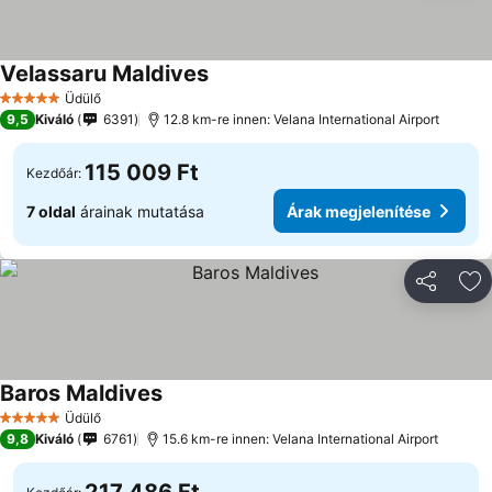
Velassaru Maldives
Árak megjelenítése
Üdülő
5 Kategória
9,5
Kiváló
6391
12.8 km-re innen: Velana International Airport
115 009 Ft
Kezdőár:
7 oldal
árainak mutatása
Árak megjelenítése
Megosztá
Ho
Baros Maldives
Árak megjelenítése
Üdülő
5 Kategória
9,8
Kiváló
6761
15.6 km-re innen: Velana International Airport