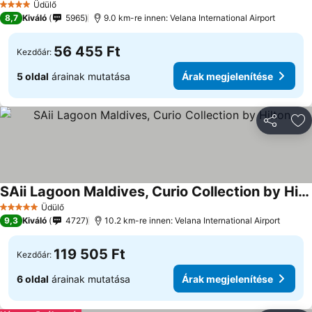
Üdülő
4 Kategória
8,7
Kiváló
5965
9.0 km-re innen: Velana International Airport
56 455 Ft
Kezdőár:
5 oldal
árainak mutatása
Árak megjelenítése
Megosztá
Ho
SAii Lagoon Maldives, Curio Collection by Hilton
Árak megjelenítése
Üdülő
5 Kategória
9,3
Kiváló
4727
10.2 km-re innen: Velana International Airport
119 505 Ft
Kezdőár:
6 oldal
árainak mutatása
Árak megjelenítése