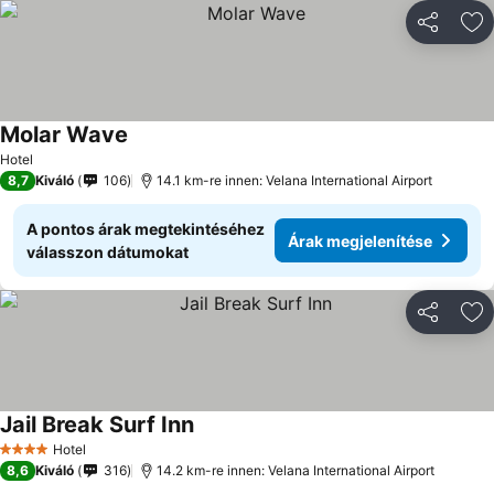
Megosztá
Ho
Molar Wave
Árak megjelenítése
Hotel
8,7
Kiváló
106
14.1 km-re innen: Velana International Airport
A pontos árak megtekintéséhez
Árak megjelenítése
válasszon dátumokat
Megosztá
Ho
Jail Break Surf Inn
Árak megjelenítése
Hotel
4 Kategória
8,6
Kiváló
316
14.2 km-re innen: Velana International Airport