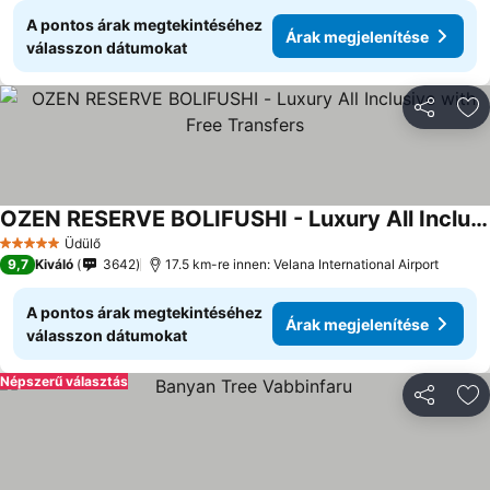
A pontos árak megtekintéséhez
Árak megjelenítése
válasszon dátumokat
Megosztá
Ho
OZEN RESERVE BOLIFUSHI - Luxury All Inclusive with Free Transfers
Árak megjelenítése
Üdülő
5 Kategória
9,7
Kiváló
3642
17.5 km-re innen: Velana International Airport
A pontos árak megtekintéséhez
Árak megjelenítése
válasszon dátumokat
Népszerű választás
Megosztá
Ho