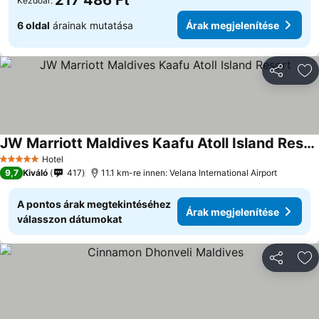
217 486 Ft
Kezdőár:
6 oldal
árainak mutatása
Árak megjelenítése
Megosztá
Ho
JW Marriott Maldives Kaafu Atoll Island Resort
Árak megjelenítése
Hotel
5 Kategória
9,7
Kiváló
417
11.1 km-re innen: Velana International Airport
A pontos árak megtekintéséhez
Árak megjelenítése
válasszon dátumokat
Megosztá
Ho