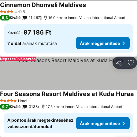
Cinnamon Dhonveli Maldives
Árak megjelenítése
Üdülő
4 Kategória
9,3
Kiváló
11 467
16.0 km-re innen: Velana International Airport
97 186 Ft
Kezdőár:
7 oldal
árainak mutatása
Árak megjelenítése
Népszerű választás
Megosztá
Ho
Four Seasons Resort Maldives at Kuda Huraa
Á
Hotel
5 Kategória
9,7
Kiváló
3138
17.5 km-re innen: Velana International Airport
A pontos árak megtekintéséhez
Árak megjelenítése
válasszon dátumokat