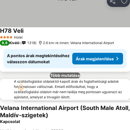
Megosztá
Ho
H78 Veli
Árak megjelenítése
Hotel
4 Kategória
8,6
Kiváló
1318
2.6 km-re innen: Velana International Airport
A pontos árak megtekintéséhez
Árak megjelenítése
válasszon dátumokat
Több mutatása
A szállásfoglalási oldalaktól kapott árak és foglalhatósági adatok
folyamatosan változnak. Emiatt előfordulhat, hogy a
szállásfoglalási oldalon már nem találja meg pontosan ugyanazt az
ajánlatot, amelyet a trivagón látott.
Velana International Airport (South Male Atoll,
Maldív-szigetek)
Kapcsolat