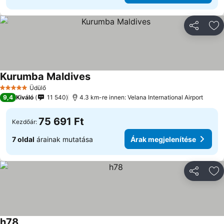
Megosztá
Ho
Kurumba Maldives
Árak megjelenítése
Üdülő
5 Kategória
9,4
Kiváló
11 540
4.3 km-re innen: Velana International Airport
75 691 Ft
Kezdőár:
7 oldal
árainak mutatása
Árak megjelenítése
Megosztá
Ho
h78