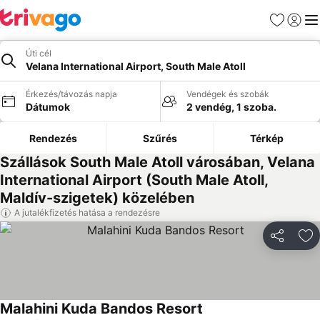
Kedvencek
Bejelen
Me
Úti cél
Velana International Airport, South Male Atoll
Érkezés/távozás napja
Vendégek és szobák
Dátumok
2 vendég, 1 szoba.
Rendezés
Szűrés
Térkép
Szállások South Male Atoll városában, Velana
International Airport (South Male Atoll,
Maldív-szigetek) közelében
A jutalékfizetés hatása a rendezésre
Megosztá
Ho
Malahini Kuda Bandos Resort
Árak megjelenítése