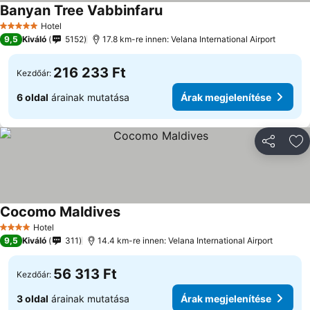
Banyan Tree Vabbinfaru
Árak megjelenítése
Hotel
5 Kategória
9,5
Kiváló
5152
17.8 km-re innen: Velana International Airport
216 233 Ft
Kezdőár:
6 oldal
árainak mutatása
Árak megjelenítése
Megosztá
Ho
Cocomo Maldives
Árak megjelenítése
Hotel
4 Kategória
9,5
Kiváló
311
14.4 km-re innen: Velana International Airport
56 313 Ft
Kezdőár:
3 oldal
árainak mutatása
Árak megjelenítése