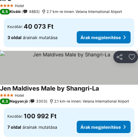
Árak megjelenítése
Hotel
4 Kategória
8,5
Kiváló
4883
2.7 km-re innen: Velana International Airport
40 073 Ft
Kezdőár:
3 oldal
árainak mutatása
Árak megjelenítése
Megosztá
Ho
Jen Maldives Male by Shangri-La
Árak megjelenít
Hotel
4 Kategória
8,3
Nagyon jó
3303
2.1 km-re innen: Velana International Airport
100 992 Ft
Kezdőár:
7 oldal
árainak mutatása
Árak megjelenítése