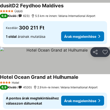
dusitD2 Feydhoo Maldives
Árak megjelenítése
Üdülő
5 Kategória
9,6
Kiváló
623
5.5 km-re innen: Velana International Airport
300 211 Ft
Kezdőár:
1 oldal
árainak mutatása
Árak megjelenítése
Megosztá
Ho
Hotel Ocean Grand at Hulhumale
Árak megjeleníté
Hotel
4 Kategória
8,9
Kiváló
4530
2.9 km-re innen: Velana International Airport
A pontos árak megtekintéséhez
Árak megjelenítése
válasszon dátumokat