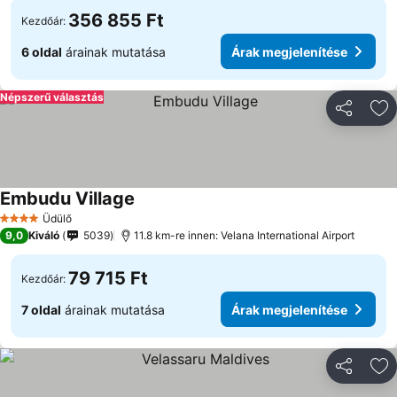
356 855 Ft
Kezdőár:
6 oldal
árainak mutatása
Árak megjelenítése
Népszerű választás
Megosztá
Ho
Embudu Village
Árak megjelenítése
Üdülő
4 Kategória
9,0
Kiváló
5039
11.8 km-re innen: Velana International Airport
79 715 Ft
Kezdőár:
7 oldal
árainak mutatása
Árak megjelenítése
Megosztá
Ho