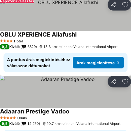
Népszerű választás
Megosztá
Ho
OBLU XPERIENCE Ailafushi
Árak megjelenítése
Hotel
4 Kategória
9,3
Kiváló
6829
13.3 km-re innen: Velana International Airport
A pontos árak megtekintéséhez
Árak megjelenítése
válasszon dátumokat
Megosztá
Ho
Adaaran Prestige Vadoo
Árak megjelenítése
Üdülő
5 Kategória
9,5
Kiváló
14 270
10.7 km-re innen: Velana International Airport