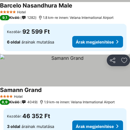
Barcelo Nasandhura Male
Árak megjelenítése
Hotel
5 Kategória
9,1
Kiváló
1282
1.8 km-re innen: Velana International Airport
92 599 Ft
Kezdőár:
6 oldal
árainak mutatása
Árak megjelenítése
Megosztá
Ho
Samann Grand
Árak megjelenítése
Hotel
4 Kategória
8,9
Kiváló
4049
1.9 km-re innen: Velana International Airport
46 352 Ft
Kezdőár:
3 oldal
árainak mutatása
Árak megjelenítése