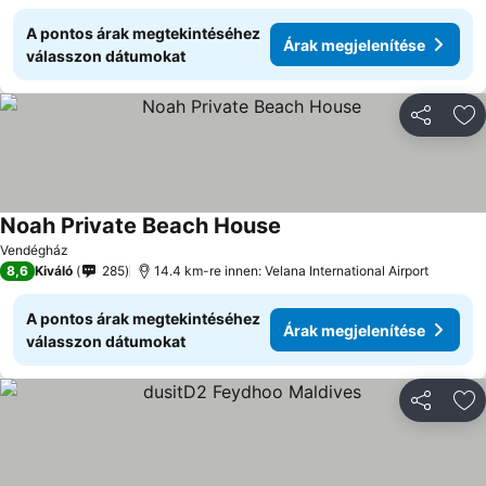
A pontos árak megtekintéséhez
Árak megjelenítése
válasszon dátumokat
Megosztá
Ho
Noah Private Beach House
Árak megjelenítése
Vendégház
8,6
Kiváló
285
14.4 km-re innen: Velana International Airport
A pontos árak megtekintéséhez
Árak megjelenítése
válasszon dátumokat
Megosztá
Ho