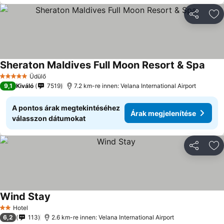
Megosztá
Ho
Sheraton Maldives Full Moon Resort & Spa
Árak
Üdülő
5 Kategória
9,1
Kiváló
7519
7.2 km-re innen: Velana International Airport
A pontos árak megtekintéséhez
Árak megjelenítése
válasszon dátumokat
Megosztá
Ho
Wind Stay
Árak megjelenítése
Hotel
2 Kategória
6,2
113
2.6 km-re innen: Velana International Airport