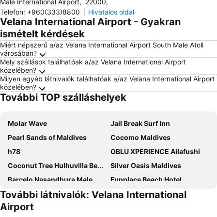
Malé International Airport
,
22000
,
Telefon
:
+960(333)8800
|
Hivatalos oldal
Velana International Airport - Gyakran
ismételt kérdések
Miért népszerű a/az Velana International Airport South Male Atoll
városában?
Mely szállások találhatóak a/az Velana International Airport
közelében?
Milyen egyéb látnivalók találhatóak a/az Velana International Airport
közelében?
További TOP szálláshelyek
Molar Wave
Jail Break Surf Inn
Pearl Sands of Maldives
Cocomo Maldives
h78
OBLU XPERIENCE Ailafushi
Coconut Tree Hulhuvilla Beach
Silver Oasis Maldives
Barcelo Nasandhura Male
Funplace Beach Hotel
További látnivalók: Velana International
Samann Grand
Huvan Beach Hotel at Hulhumale'
Airport
Paralian Hulhumale'
ZAN LODGE