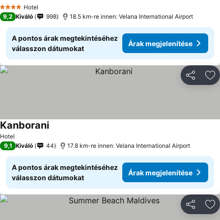
Árak megjelenítése
Hotel
4 Kategória
9,2
Kiváló
998
18.5 km-re innen: Velana International Airport
A pontos árak megtekintéséhez
Árak megjelenítése
válasszon dátumokat
Megosztá
Ho
Kanborani
Árak megjelenítése
Hotel
9,1
Kiváló
44
17.8 km-re innen: Velana International Airport
A pontos árak megtekintéséhez
Árak megjelenítése
válasszon dátumokat
Megosztá
Ho