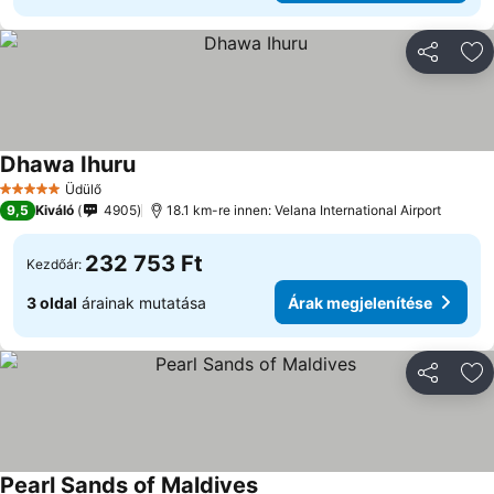
Megosztá
Ho
Dhawa Ihuru
Árak megjelenítése
Üdülő
5 Kategória
9,5
Kiváló
4905
18.1 km-re innen: Velana International Airport
232 753 Ft
Kezdőár:
3 oldal
árainak mutatása
Árak megjelenítése
Megosztá
Ho
Pearl Sands of Maldives