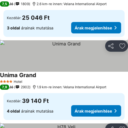
4 Kategória
7,5
Jó
1809
2.6 km-re innen: Velana International Airport
25 046 Ft
Kezdőár:
3 oldal
árainak mutatása
Árak megjelenítése
Megosztá
Ho
Unima Grand
Árak megjelenítése
Hotel
4 Kategória
7,9
Jó
2902
1.9 km-re innen: Velana International Airport
39 140 Ft
Kezdőár:
4 oldal
árainak mutatása
Árak megjelenítése