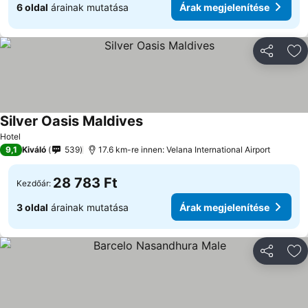
6 oldal
árainak mutatása
Árak megjelenítése
Megosztá
Ho
Silver Oasis Maldives
Árak megjelenítése
Hotel
9,1
Kiváló
539
17.6 km-re innen: Velana International Airport
28 783 Ft
Kezdőár:
3 oldal
árainak mutatása
Árak megjelenítése
Megosztá
Ho