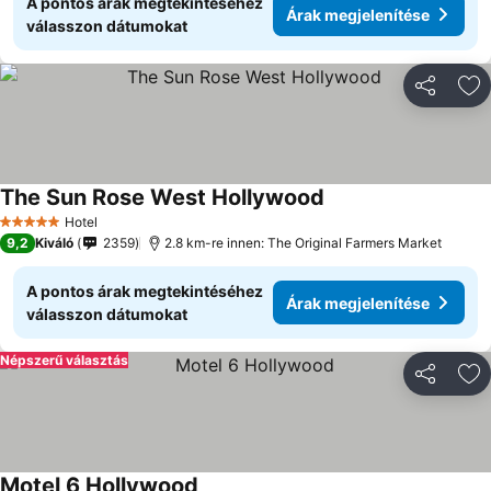
A pontos árak megtekintéséhez
Árak megjelenítése
válasszon dátumokat
Megosztá
Ho
The Sun Rose West Hollywood
Hotel
5 Kategória
9,2
Kiváló
2359
2.8 km-re innen: The Original Farmers Market
A pontos árak megtekintéséhez
Árak megjelenítése
válasszon dátumokat
Népszerű választás
Megosztá
Ho
Motel 6 Hollywood