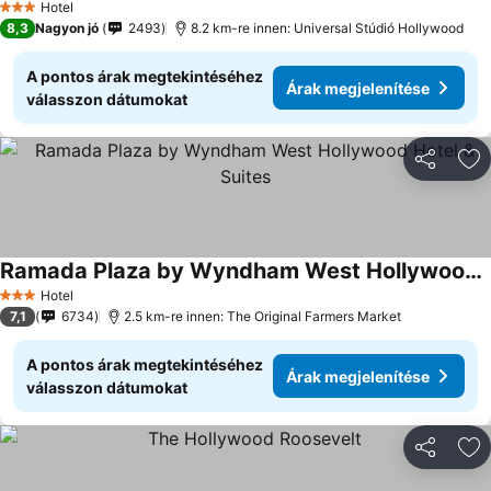
Hotel
3 Kategória
8,3
Nagyon jó
2493
8.2 km-re innen: Universal Stúdió Hollywood
A pontos árak megtekintéséhez
Árak megjelenítése
válasszon dátumokat
Megosztá
Ho
Ramada Plaza by Wyndham West Hollywood Hotel & Suites
Hotel
3 Kategória
7,1
6734
2.5 km-re innen: The Original Farmers Market
A pontos árak megtekintéséhez
Árak megjelenítése
válasszon dátumokat
Megosztá
Ho