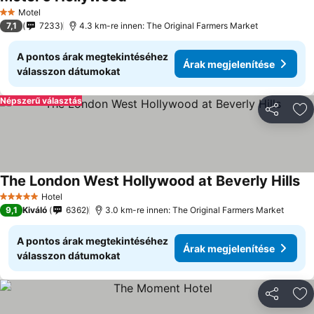
Motel
2 Kategória
7,1
7233
4.3 km-re innen: The Original Farmers Market
A pontos árak megtekintéséhez
Árak megjelenítése
válasszon dátumokat
Népszerű választás
Megosztá
Ho
The London West Hollywood at Beverly Hills
Hotel
5 Kategória
9,1
Kiváló
6362
3.0 km-re innen: The Original Farmers Market
A pontos árak megtekintéséhez
Árak megjelenítése
válasszon dátumokat
Megosztá
Ho