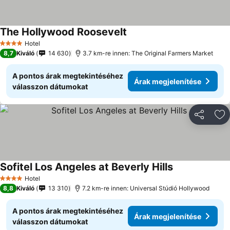
The Hollywood Roosevelt
Hotel
4 Kategória
8,7
Kiváló
14 630
3.7 km-re innen: The Original Farmers Market
A pontos árak megtekintéséhez
Árak megjelenítése
válasszon dátumokat
Megosztá
Ho
Sofitel Los Angeles at Beverly Hills
Hotel
4 Kategória
8,8
Kiváló
13 310
7.2 km-re innen: Universal Stúdió Hollywood
A pontos árak megtekintéséhez
Árak megjelenítése
válasszon dátumokat