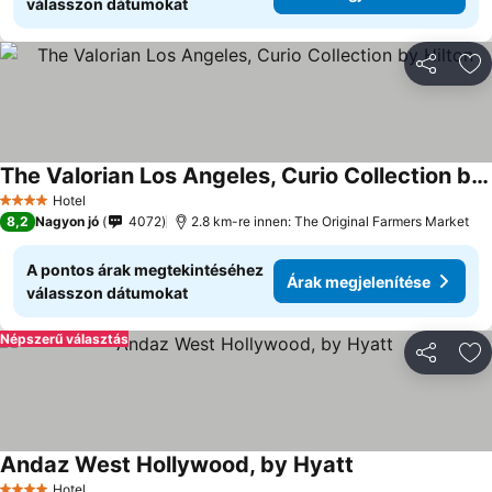
válasszon dátumokat
Megosztá
Ho
The Valorian Los Angeles, Curio Collection by Hilton
Hotel
4 Kategória
8,2
Nagyon jó
4072
2.8 km-re innen: The Original Farmers Market
A pontos árak megtekintéséhez
Árak megjelenítése
válasszon dátumokat
Népszerű választás
Megosztá
Ho
Andaz West Hollywood, by Hyatt
Hotel