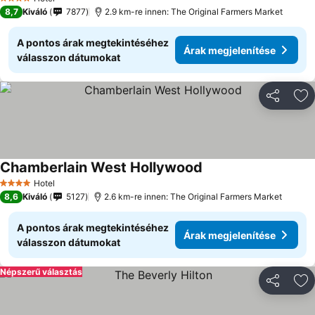
4 Kategória
8,7
Kiváló
7877
2.9 km-re innen: The Original Farmers Market
A pontos árak megtekintéséhez
Árak megjelenítése
válasszon dátumokat
Megosztá
Ho
Chamberlain West Hollywood
Hotel
4 Kategória
8,6
Kiváló
5127
2.6 km-re innen: The Original Farmers Market
A pontos árak megtekintéséhez
Árak megjelenítése
válasszon dátumokat
Népszerű választás
Megosztá
Ho