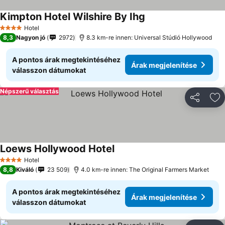
Kimpton Hotel Wilshire By Ihg
Hotel
4 Kategória
8,3
Nagyon jó
2972
8.3 km-re innen: Universal Stúdió Hollywood
A pontos árak megtekintéséhez
Árak megjelenítése
válasszon dátumokat
Népszerű választás
Megosztá
Ho
Loews Hollywood Hotel
Hotel
4 Kategória
8,8
Kiváló
23 509
4.0 km-re innen: The Original Farmers Market
A pontos árak megtekintéséhez
Árak megjelenítése
válasszon dátumokat