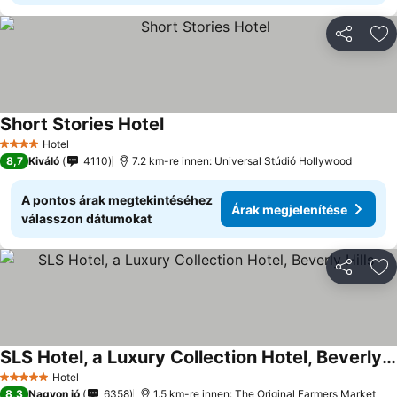
Megosztá
Ho
Short Stories Hotel
Hotel
4 Kategória
8,7
Kiváló
4110
7.2 km-re innen: Universal Stúdió Hollywood
A pontos árak megtekintéséhez
Árak megjelenítése
válasszon dátumokat
Megosztá
Ho
SLS Hotel, a Luxury Collection Hotel, Beverly Hills
Hotel
5 Kategória
8,3
Nagyon jó
6358
1.5 km-re innen: The Original Farmers Market