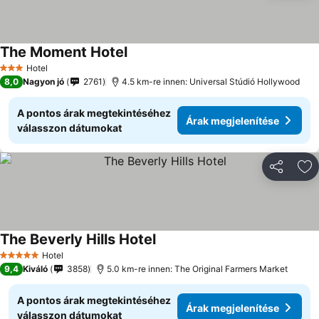
The Moment Hotel
Hotel
3 Kategória
8,0
Nagyon jó
2761
4.5 km-re innen: Universal Stúdió Hollywood
A pontos árak megtekintéséhez
Árak megjelenítése
válasszon dátumokat
Megosztá
Ho
The Beverly Hills Hotel
Hotel
5 Kategória
9,4
Kiváló
3858
5.0 km-re innen: The Original Farmers Market
A pontos árak megtekintéséhez
Árak megjelenítése
válasszon dátumokat