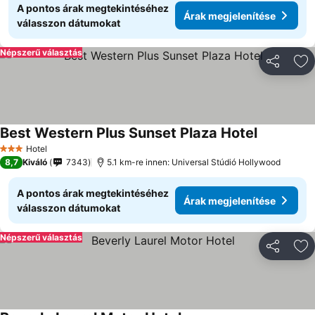
A pontos árak megtekintéséhez
Árak megjelenítése
válasszon dátumokat
Népszerű választás
Megosztá
Ho
Best Western Plus Sunset Plaza Hotel
Hotel
3 Kategória
8,7
Kiváló
7343
5.1 km-re innen: Universal Stúdió Hollywood
A pontos árak megtekintéséhez
Árak megjelenítése
válasszon dátumokat
Népszerű választás
Megosztá
Ho