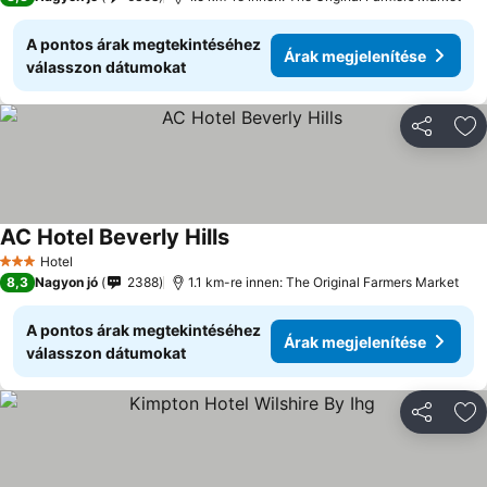
A pontos árak megtekintéséhez
Árak megjelenítése
válasszon dátumokat
Megosztá
Ho
AC Hotel Beverly Hills
Hotel
3 Kategória
8,3
Nagyon jó
2388
1.1 km-re innen: The Original Farmers Market
A pontos árak megtekintéséhez
Árak megjelenítése
válasszon dátumokat
Megosztá
Ho