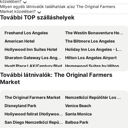
közelében?
Milyen egyéb látnivalók találhatóak a/az The Original Farmers
Market közelében?
További TOP szálláshelyek
Freehand Los Angeles
The Westin Bonaventure Hotel & Suites, Los Angeles
American Hotel
The Biltmore Los Angeles
Hollywood Inn Suites Hotel
Holiday Inn Los Angeles - LAX Airport by IHG
Sheraton Gateway Los Angeles Hotel
Hilton Los Angeles Airport
Hyatt Place LAX/Century Blvd
Homewood Suites by Hilton Los Angeles International Airport
További látnivalók: The Original Farmers
Ocean Park Hotel
Cameo Beverly Hills, LXR Hotels & Resorts
Market
Hotel MdR Marina del Rey - a DoubleTree by Hilton
Hilton Santa Monica Hotel & Suites
The Kinney Venice Beach
DoubleTree by Hilton Hotel Los Angeles Downtown
The Original Farmers Market
Nemzetközi Repülőtér Los Angeles
Hotel Indigo Los Angeles Downtown By Ihg
Sonesta Los Angeles Airport LAX
Disneyland Park
Venice Beach
Regency Inn Los Angeles
citizenM Los Angeles Downtown
Hollywood felirat (Hollywood sign)
Santa Monica
Hyatt House LA - University Medical Center
Intercontinental Hotels Los Angeles Downtown By Ihg
San Diego Nemzetközi Repülőtér
Balboa Park
Sofitel Los Angeles at Beverly Hills
Ramada by Wyndham Culver City