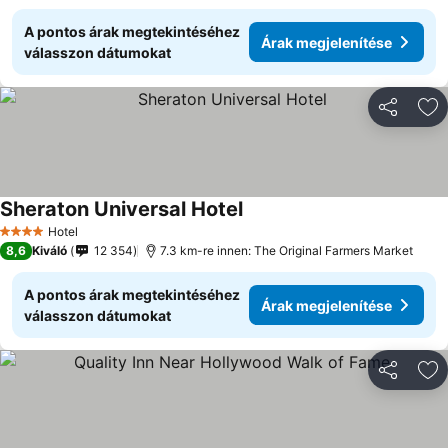
A pontos árak megtekintéséhez
Árak megjelenítése
válasszon dátumokat
Megosztá
Ho
Sheraton Universal Hotel
Hotel
4 Kategória
8,6
Kiváló
12 354
7.3 km-re innen: The Original Farmers Market
A pontos árak megtekintéséhez
Árak megjelenítése
válasszon dátumokat
Megosztá
Ho