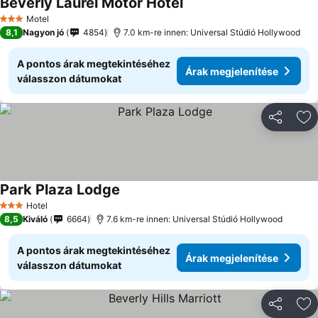
Beverly Laurel Motor Hotel
Motel
3 Kategória
8,1
Nagyon jó
4854
7.0 km-re innen: Universal Stúdió Hollywood
A pontos árak megtekintéséhez
Árak megjelenítése
válasszon dátumokat
Megosztá
Ho
Park Plaza Lodge
Hotel
3 Kategória
8,5
Kiváló
6664
7.6 km-re innen: Universal Stúdió Hollywood
A pontos árak megtekintéséhez
Árak megjelenítése
válasszon dátumokat
Megosztá
Ho