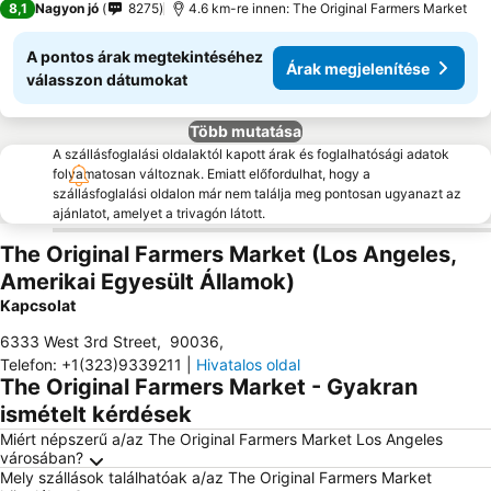
8,1
Nagyon jó
8275
4.6 km-re innen: The Original Farmers Market
A pontos árak megtekintéséhez
Árak megjelenítése
válasszon dátumokat
Több mutatása
A szállásfoglalási oldalaktól kapott árak és foglalhatósági adatok
folyamatosan változnak. Emiatt előfordulhat, hogy a
szállásfoglalási oldalon már nem találja meg pontosan ugyanazt az
ajánlatot, amelyet a trivagón látott.
The Original Farmers Market (Los Angeles,
Amerikai Egyesült Államok)
Kapcsolat
6333 West 3rd Street
,
90036
,
Telefon
:
+1(323)9339211
|
Hivatalos oldal
The Original Farmers Market - Gyakran
ismételt kérdések
Miért népszerű a/az The Original Farmers Market Los Angeles
városában?
Mely szállások találhatóak a/az The Original Farmers Market