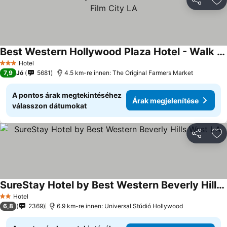
Megosztá
Ho
Best Western Hollywood Plaza Hotel - Walk of Fame Film City LA
Hotel
3 Kategória
7,9
Jó
5681
4.5 km-re innen: The Original Farmers Market
A pontos árak megtekintéséhez
Árak megjelenítése
válasszon dátumokat
Megosztá
Ho
SureStay Hotel by Best Western Beverly Hills West LA
Hotel
2 Kategória
6,8
2369
6.9 km-re innen: Universal Stúdió Hollywood