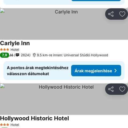
Megosztá
Ho
Carlyle Inn
Hotel
3 Kategória
7,9
Jó
2624
9.5 km-re innen: Universal Stúdió Hollywood
A pontos árak megtekintéséhez
Árak megjelenítése
válasszon dátumokat
Megosztá
Ho
Hollywood Historic Hotel
Hotel
3 Kategória