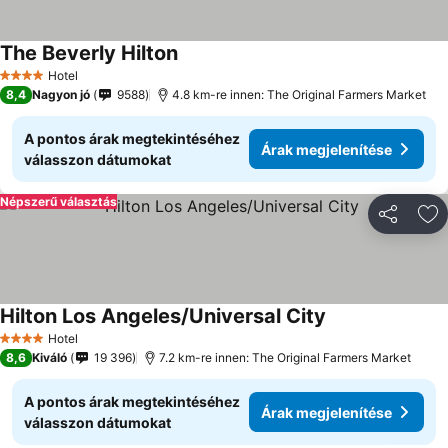
The Beverly Hilton
Hotel
4 Kategória
8,4
Nagyon jó
9588
4.8 km-re innen: The Original Farmers Market
A pontos árak megtekintéséhez
Árak megjelenítése
válasszon dátumokat
Népszerű választás
Megosztá
Ho
Hilton Los Angeles/Universal City
Hotel
4 Kategória
8,6
Kiváló
19 396
7.2 km-re innen: The Original Farmers Market
A pontos árak megtekintéséhez
Árak megjelenítése
válasszon dátumokat