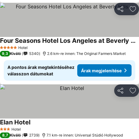
Megosztá
Ho
Four Seasons Hotel Los Angeles at Beverly Hills
Hotel
5 Kategória
9,3
Kiváló
5340
2.6 km-re innen: The Original Farmers Market
A pontos árak megtekintéséhez
Árak megjelenítése
válasszon dátumokat
Megosztá
Ho
Elan Hotel
Hotel
3 Kategória
8,7
Kiváló
2739
7.1 km-re innen: Universal Stúdió Hollywood