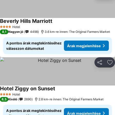
Beverly Hills Marriott
Hotel
4 Kategória
8,1
Nagyon jó
4498
3.6 km-re innen: The Original Farmers Market
A pontos árak megtekintéséhez
Árak megjelenítése
válasszon dátumokat
Megosztá
Ho
Hotel Ziggy on Sunset
Hotel
4 Kategória
8,5
Kiváló
2690
2.8 km-re innen: The Original Farmers Market
A pontos árak megtekintéséhez
Árak megjelenítése