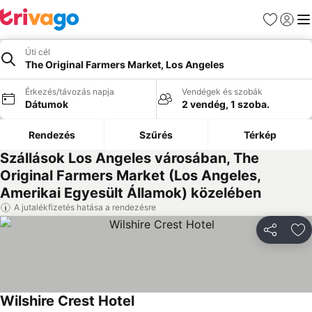
Kedvencek
Bejelen
Me
Úti cél
The Original Farmers Market, Los Angeles
Érkezés/távozás napja
Vendégek és szobák
Dátumok
2 vendég, 1 szoba.
Rendezés
Szűrés
Térkép
Szállások Los Angeles városában, The
Original Farmers Market (Los Angeles,
Amerikai Egyesült Államok) közelében
A jutalékfizetés hatása a rendezésre
Megosztá
Ho
Wilshire Crest Hotel