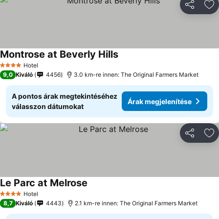
Megosztá
Ho
Montrose at Beverly Hills
Hotel
4 Kategória
9,0
Kiváló
4456
3.0 km-re innen: The Original Farmers Market
A pontos árak megtekintéséhez
Árak megjelenítése
válasszon dátumokat
Megosztá
Ho
Le Parc at Melrose
Hotel
4 Kategória
8,7
Kiváló
4443
2.1 km-re innen: The Original Farmers Market