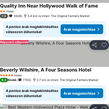
Quality Inn Near Hollywood Walk of Fame
Hotel
2 Kategória
7,3
3648
3.4 km-re innen: The Original Farmers Market
A pontos árak megtekintéséhez
Árak megjelenítése
válasszon dátumokat
Népszerű választás
Megosztá
Ho
Beverly Wilshire, A Four Seasons Hotel
Hotel
5 Kategória
9,2
Kiváló
7763
3.7 km-re innen: The Original Farmers Market
A pontos árak megtekintéséhez
Árak megjelenítése
válasszon dátumokat