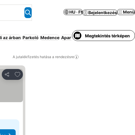
HU · Ft
Menü
Bejelentkezés
Megtekintés térképen
i az árban
Parkoló
Medence
Apartmanhotel
Háziállat megenged
A jutalékfizetés hatása a rendezésre
Hozzáadás a kedvencekhez
Megosztás