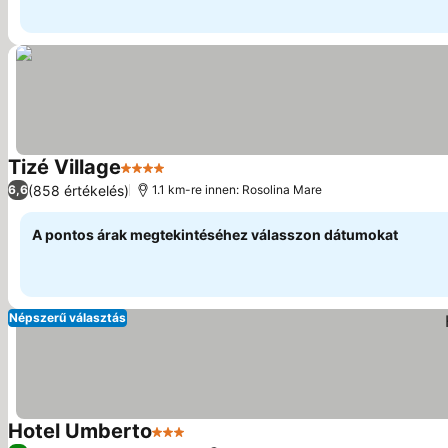
Tizé Village
4 Kategória
Árak megjelenítése
(858 értékelés)
6,6
1.1 km-re innen: Rosolina Mare
A pontos árak megtekintéséhez válasszon dátumokat
Népszerű választás
Hotel Umberto
3 Kategória
Árak megjelenítése