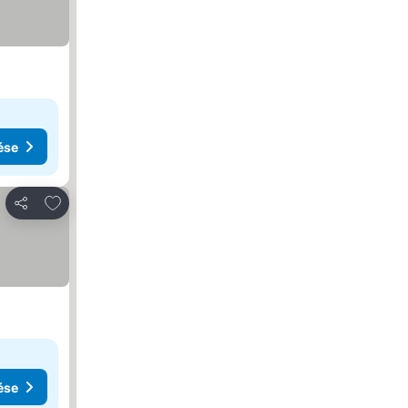
ése
Hozzáadás a kedvencekhez
Megosztás
ése