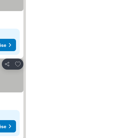
ése
Hozzáadás a kedvencekhez
Megosztás
ése