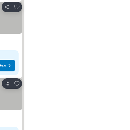
Hozzáadás a kedvencekhez
Megosztás
ése
Hozzáadás a kedvencekhez
Megosztás