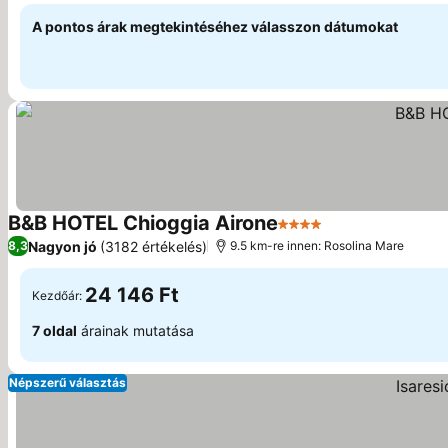
A pontos árak megtekintéséhez válasszon dátumokat
B&B HOTEL Chioggia Airone
4 Kategória
Árak megjelenít
Nagyon jó
(3182 értékelés)
8,3
9.5 km-re innen: Rosolina Mare
24 146 Ft
Kezdőár:
7 oldal
árainak mutatása
Népszerű választás