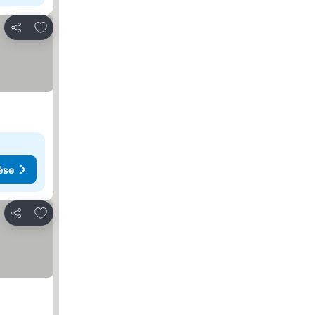
Hozzáadás a kedvencekhez
Megosztás
ése
Hozzáadás a kedvencekhez
Megosztás