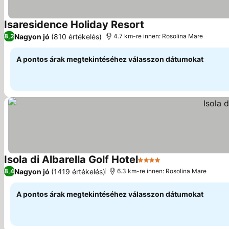
Isaresidence Holiday Resort
Árak megjelenítése
Nagyon jó
(810 értékelés)
8,2
4.7 km-re innen: Rosolina Mare
A pontos árak megtekintéséhez válasszon dátumokat
Isola di Albarella Golf Hotel
4 Kategória
Árak megjeleníté
Nagyon jó
(1419 értékelés)
8,4
6.3 km-re innen: Rosolina Mare
A pontos árak megtekintéséhez válasszon dátumokat