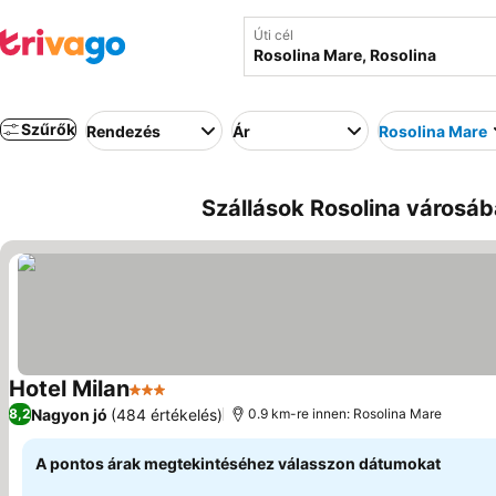
Úti cél
Szűrők
Rendezés
Ár
Rosolina Mare
Szállások Rosolina városáb
Hotel Milan
3 Kategória
Árak megjelenítése
Nagyon jó
(484 értékelés)
8,2
0.9 km-re innen: Rosolina Mare
A pontos árak megtekintéséhez válasszon dátumokat