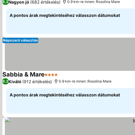
Nagyon jó
(682 értékelés)
8,2
0.9 km-re innen: Rosolina Mare
A pontos árak megtekintéséhez válasszon dátumokat
Népszerű választás
Sabbia & Mare
4 Kategória
Árak megjelenítése
Kiváló
(912 értékelés)
9,2
0.9 km-re innen: Rosolina Mare
A pontos árak megtekintéséhez válasszon dátumokat