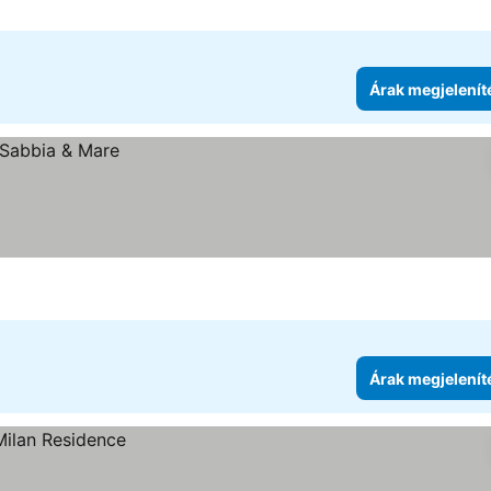
Árak megjelenít
Árak megjelenít