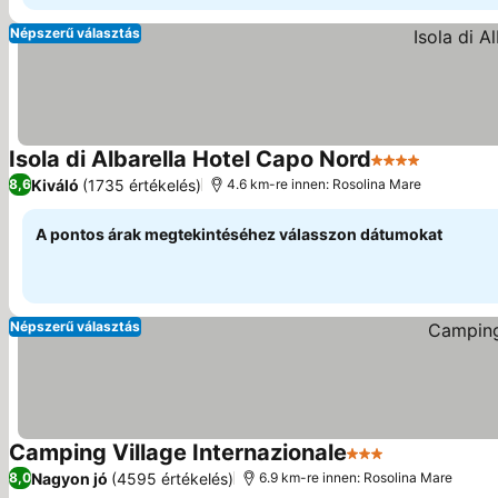
Népszerű választás
Isola di Albarella Hotel Capo Nord
4 Kategória
Árak meg
Kiváló
(1735 értékelés)
8,6
4.6 km-re innen: Rosolina Mare
A pontos árak megtekintéséhez válasszon dátumokat
Népszerű választás
Camping Village Internazionale
3 Kategória
Árak megjele
Nagyon jó
(4595 értékelés)
8,0
6.9 km-re innen: Rosolina Mare