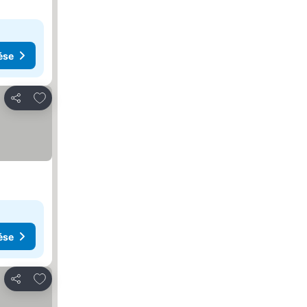
ése
Hozzáadás a kedvencekhez
Megosztás
ése
Hozzáadás a kedvencekhez
Megosztás