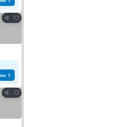
ése
Hozzáadás a kedvencekhez
Megosztás
ése
Hozzáadás a kedvencekhez
Megosztás