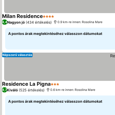
Milan Residence
4 Kategória
Árak megjelenítése
Nagyon jó
(434 értékelés)
8,4
0.9 km-re innen: Rosolina Mare
A pontos árak megtekintéséhez válasszon dátumokat
Népszerű választás
Residence La Pigna
3 Kategória
Árak megjelenítése
Kiváló
(525 értékelés)
8,7
0.6 km-re innen: Rosolina Mare
A pontos árak megtekintéséhez válasszon dátumokat