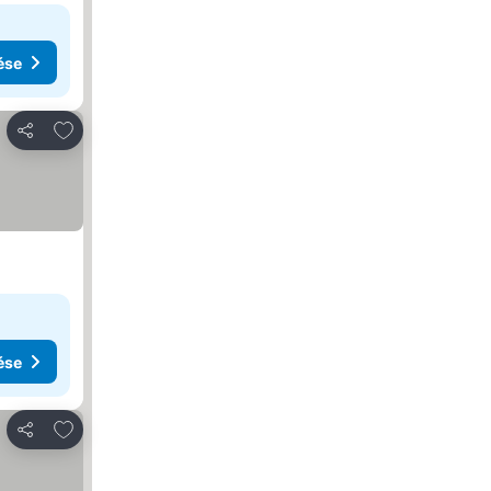
ése
Hozzáadás a kedvencekhez
Megosztás
ése
Hozzáadás a kedvencekhez
Megosztás