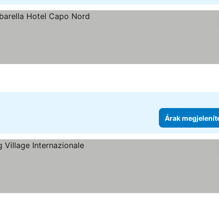
jelenítése
Árak megjelenít
nítése