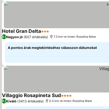
Hotel Gran Delta
3 Kategória
Árak megjelenítése
Nagyon jó
(607 értékelés)
8,1
7.3 km-re innen: Rosolina Mare
A pontos árak megtekintéséhez válasszon dátumokat
Villaggio Rosapineta Sud
4 Kategória
Árak megjelenítése
Kiváló
(3413 értékelés)
9,1
0.3 km-re innen: Rosolina Mare