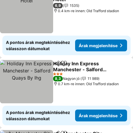
Árak megjelenítése
6,9
1535
0.4 km-re innen: Old Trafford stadion
A pontos árak megtekintéséhez
Árak megjelenítése
válasszon dátumokat
Holiday Inn Express
Megosztás
Hozzáadás a kedvencekhez
Manchester - Salford
Quays By Ihg
Árak megjelenítése
3 Kategória
8,3
Nagyon jó
11 989
0.7 km-re innen: Old Trafford stadion
A pontos árak megtekintéséhez
Árak megjelenítése
válasszon dátumokat