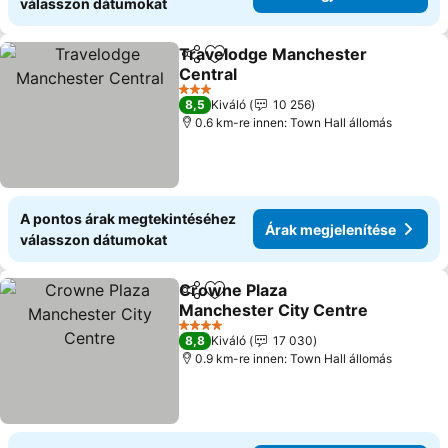
válasszon dátumokat
Travelodge Manchester
Megosztás
Hozzáadás a kedvencekhez
Central
Árak megjelenítése
3 Kategória
8,5
Kiváló
10 256
0.6 km-re innen: Town Hall állomás
A pontos árak megtekintéséhez
Árak megjelenítése
válasszon dátumokat
Crowne Plaza
Megosztás
Hozzáadás a kedvencekhez
Manchester City Centre
Árak megjelenítése
4 Kategória
8,8
Kiváló
17 030
0.9 km-re innen: Town Hall állomás