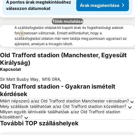
A pontos árak megtekintéséhez
Árak megjelenítése
válasszon dátumokat
Több mutatása
A szállásfoglalási oldalaktól kapott árak és foglalhatósági adatok
folyamatosan változnak. Emiatt előfordulhat, hogy a
szállásfoglalási oldalon már nem találja meg pontosan ugyanazt az
ajánlatot, amelyet a trivagón látott.
Old Trafford stadion (Manchester, Egyesült
Királyság)
Kapcsolat
Sir Matt Busby Way
,
M16 0RA
,
Old Trafford stadion - Gyakran ismételt
kérdések
Miért népszerű a/az Old Trafford stadion Manchester városában?
Mely szállások találhatóak a/az Old Trafford stadion közelében?
Milyen egyéb látnivalók találhatóak a/az Old Trafford stadion
közelében?
További TOP szálláshelyek