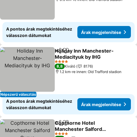
A pontos árak megtekintéséhez
Árak megjelenítése
válasszon dátumokat
Holiday Inn Manchester-
Megosztás
Hozzáadás a kedvencekhez
Mediacityuk by IHG
Árak megjelenítése
4 Kategória
8,8
Kiváló
8176
1.2 km-re innen: Old Trafford stadion
Népszerű választás
A pontos árak megtekintéséhez
Árak megjelenítése
válasszon dátumokat
Copthorne Hotel
Megosztás
Hozzáadás a kedvencekhez
Manchester Salford
Quays
Árak megjelenítése
4 Kategória