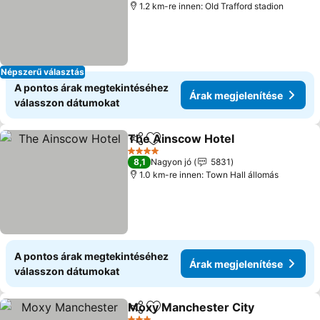
1.2 km-re innen: Old Trafford stadion
Népszerű választás
A pontos árak megtekintéséhez
Árak megjelenítése
válasszon dátumokat
The Ainscow Hotel
Megosztás
Hozzáadás a kedvencekhez
Árak me
4 Kategória
8,1
Nagyon jó
5831
1.0 km-re innen: Town Hall állomás
A pontos árak megtekintéséhez
Árak megjelenítése
válasszon dátumokat
Moxy Manchester City
Megosztás
Hozzáadás a kedvencekhez
Ára