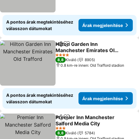
A pontos árak megtekintéséhez
Árak megjelenítése
válasszon dátumokat
Hilton Garden Inn
Megosztás
Hozzáadás a kedvencekhez
Manchester Emirates Old
Trafford
Árak megjelenítése
4 Kategória
8,8
Kiváló
8905
0.8 km-re innen: Old Trafford stadion
A pontos árak megtekintéséhez
Árak megjelenítése
válasszon dátumokat
Premier Inn Manchester
Megosztás
Hozzáadás a kedvencekhez
Salford Media City
Árak megjelenítése
3 Kategória
8,8
Kiváló
5784
0.9 km-re innen: Old Trafford stadion