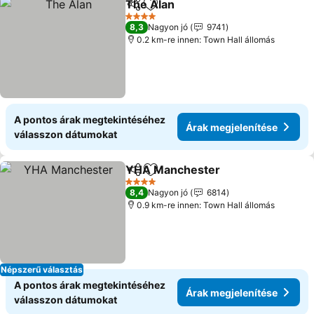
The Alan
Megosztás
Hozzáadás a kedvencekhez
Árak megjeleníté
4 Kategória
8,3
Nagyon jó
9741
0.2 km-re innen: Town Hall állomás
A pontos árak megtekintéséhez
Árak megjelenítése
válasszon dátumokat
YHA Manchester
Megosztás
Hozzáadás a kedvencekhez
Árak meg
4 Kategória
8,4
Nagyon jó
6814
0.9 km-re innen: Town Hall állomás
Népszerű választás
A pontos árak megtekintéséhez
Árak megjelenítése
válasszon dátumokat