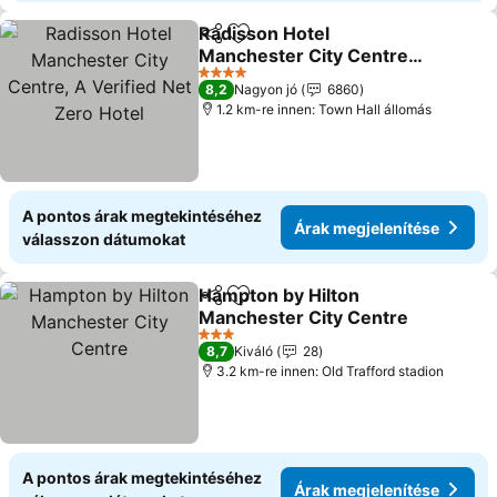
Radisson Hotel
Megosztás
Hozzáadás a kedvencekhez
Manchester City Centre,
A Verified Net Zero Hotel
Árak megjelenítése
4 Kategória
8,2
Nagyon jó
6860
1.2 km-re innen: Town Hall állomás
A pontos árak megtekintéséhez
Árak megjelenítése
válasszon dátumokat
Hampton by Hilton
Megosztás
Hozzáadás a kedvencekhez
Manchester City Centre
Árak megjelenítése
3 Kategória
8,7
Kiváló
28
3.2 km-re innen: Old Trafford stadion
A pontos árak megtekintéséhez
Árak megjelenítése