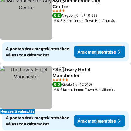
a&o Manchester City
Megosztás
Hozzáadás a kedvencekhez
Centre
Árak megjelenítése
4 Kategória
8,2
Nagyon jó
10 899
0.3 km-re innen: Town Hall állomás
A pontos árak megtekintéséhez
Árak megjelenítése
válasszon dátumokat
The Lowry Hotel
Megosztás
Hozzáadás a kedvencekhez
Manchester
Árak megjelenítése
5 Kategória
9,0
Kiváló
12 019
0.6 km-re innen: Town Hall állomás
Népszerű választás
A pontos árak megtekintéséhez
Árak megjelenítése
válasszon dátumokat