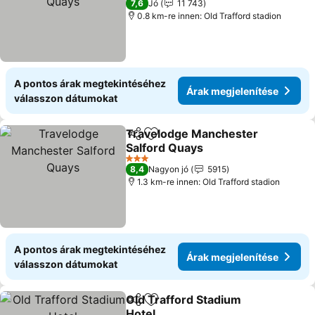
7,6
Jó
11 743
0.8 km-re innen: Old Trafford stadion
A pontos árak megtekintéséhez
Árak megjelenítése
válasszon dátumokat
Travelodge Manchester
Megosztás
Hozzáadás a kedvencekhez
Salford Quays
Árak megjelenítése
3 Kategória
8,4
Nagyon jó
5915
1.3 km-re innen: Old Trafford stadion
A pontos árak megtekintéséhez
Árak megjelenítése
válasszon dátumokat
Old Trafford Stadium
Megosztás
Hozzáadás a kedvencekhez
Hotel