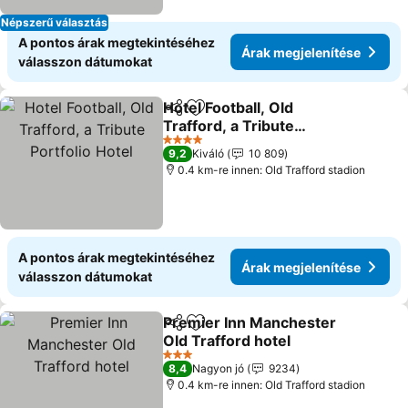
Népszerű választás
A pontos árak megtekintéséhez
Árak megjelenítése
válasszon dátumokat
Hotel Football, Old
Megosztás
Hozzáadás a kedvencekhez
Trafford, a Tribute
Portfolio Hotel
Árak megjelenítése
4 Kategória
9,2
Kiváló
10 809
0.4 km-re innen: Old Trafford stadion
A pontos árak megtekintéséhez
Árak megjelenítése
válasszon dátumokat
Premier Inn Manchester
Megosztás
Hozzáadás a kedvencekhez
Old Trafford hotel
Árak megjelenítése
3 Kategória
8,4
Nagyon jó
9234
0.4 km-re innen: Old Trafford stadion