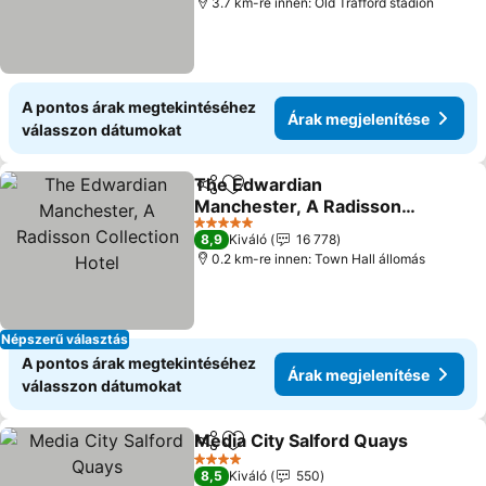
3.7 km-re innen: Old Trafford stadion
A pontos árak megtekintéséhez
Árak megjelenítése
válasszon dátumokat
The Edwardian
Megosztás
Hozzáadás a kedvencekhez
Manchester, A Radisson
Collection Hotel
Árak megjelenítése
5 Kategória
8,9
Kiváló
16 778
0.2 km-re innen: Town Hall állomás
Népszerű választás
A pontos árak megtekintéséhez
Árak megjelenítése
válasszon dátumokat
Media City Salford Quays
Megosztás
Hozzáadás a kedvencekhez
Á
4 Kategória
8,5
Kiváló
550