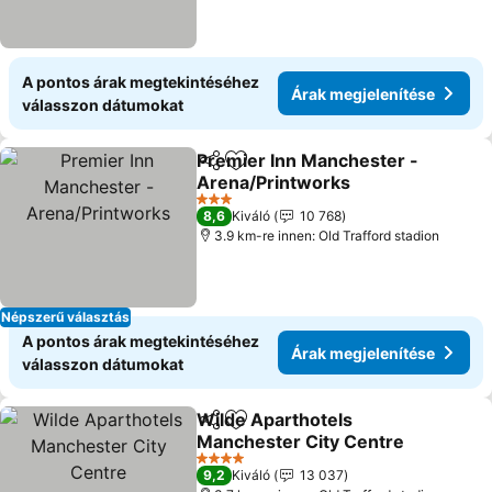
A pontos árak megtekintéséhez
Árak megjelenítése
válasszon dátumokat
Premier Inn Manchester -
Megosztás
Hozzáadás a kedvencekhez
Arena/Printworks
Árak megjelenítése
3 Kategória
8,6
Kiváló
10 768
3.9 km-re innen: Old Trafford stadion
Népszerű választás
A pontos árak megtekintéséhez
Árak megjelenítése
válasszon dátumokat
Wilde Aparthotels
Megosztás
Hozzáadás a kedvencekhez
Manchester City Centre
Árak megjelenítése
4 Kategória
9,2
Kiváló
13 037