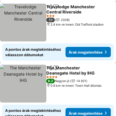
Travelodge Manchester
Megosztás
Hozzáadás a kedvencekhez
Central Riverside
Árak megjelenítése
3 Kategória
7,1
2308
2.4 km-re innen: Old Trafford stadion
A pontos árak megtekintéséhez
Árak megjelenítése
válasszon dátumokat
The Manchester
Megosztás
Hozzáadás a kedvencekhez
Deansgate Hotel by IHG
Árak megjelenítése
4 Kategória
8,2
Nagyon jó
14 931
0.6 km-re innen: Town Hall állomás
A pontos árak megtekintéséhez
Árak megjelenítése
válasszon dátumokat