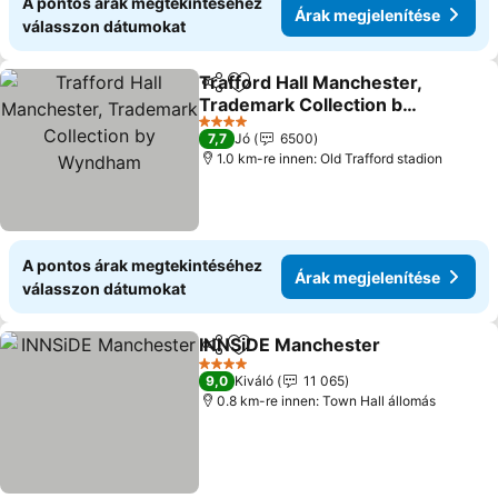
A pontos árak megtekintéséhez
Árak megjelenítése
válasszon dátumokat
Trafford Hall Manchester,
Megosztás
Hozzáadás a kedvencekhez
Trademark Collection by
Wyndham
Árak megjelenítése
4 Kategória
7,7
Jó
6500
1.0 km-re innen: Old Trafford stadion
A pontos árak megtekintéséhez
Árak megjelenítése
válasszon dátumokat
INNSiDE Manchester
Megosztás
Hozzáadás a kedvencekhez
Árak 
4 Kategória
9,0
Kiváló
11 065
0.8 km-re innen: Town Hall állomás