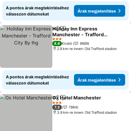
A pontos árak megtekintéséhez
Árak megjelenítése
válasszon dátumokat
Holiday Inn Express
Megosztás
Hozzáadás a kedvencekhez
Manchester - Trafford
City By Ihg
Árak megjelenítése
3 Kategória
8,6
Kiváló
9669
2.9 km-re innen: Old Trafford stadion
A pontos árak megtekintéséhez
Árak megjelenítése
válasszon dátumokat
Ox Hotel Manchester
Megosztás
Hozzáadás a kedvencekhez
Árak
3 Kategória
7,3
7864
3.9 km-re innen: Old Trafford stadion