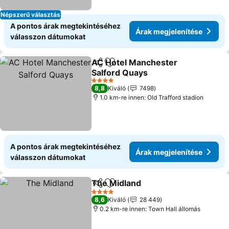
Népszerű választás
A pontos árak megtekintéséhez
Árak megjelenítése
válasszon dátumokat
AC Hotel Manchester
Megosztás
Hozzáadás a kedvencekhez
Salford Quays
Árak megjelenítése
4 Kategória
8,8
Kiváló
7498
1.0 km-re innen: Old Trafford stadion
A pontos árak megtekintéséhez
Árak megjelenítése
válasszon dátumokat
The Midland
Megosztás
Hozzáadás a kedvencekhez
Árak megjelen
4 Kategória
8,6
Kiváló
28 449
0.2 km-re innen: Town Hall állomás