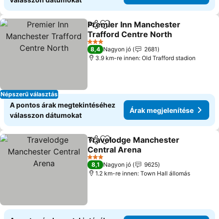
Premier Inn Manchester
Megosztás
Hozzáadás a kedvencekhez
Trafford Centre North
Árak megjelenítése
3 Kategória
8,4
Nagyon jó
2681
3.9 km-re innen: Old Trafford stadion
Népszerű választás
A pontos árak megtekintéséhez
Árak megjelenítése
válasszon dátumokat
Travelodge Manchester
Megosztás
Hozzáadás a kedvencekhez
Central Arena
Árak megjelenítése
3 Kategória
8,1
Nagyon jó
9625
1.2 km-re innen: Town Hall állomás