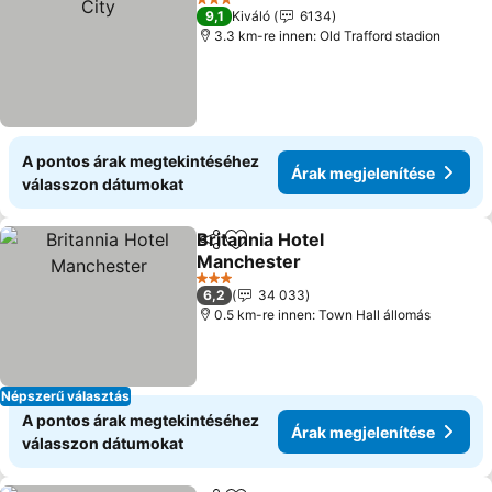
3 Kategória
9,1
Kiváló
6134
3.3 km-re innen: Old Trafford stadion
A pontos árak megtekintéséhez
Árak megjelenítése
válasszon dátumokat
Britannia Hotel
Megosztás
Hozzáadás a kedvencekhez
Manchester
Árak megjelenítése
3 Kategória
6,2
34 033
0.5 km-re innen: Town Hall állomás
Népszerű választás
A pontos árak megtekintéséhez
Árak megjelenítése
válasszon dátumokat