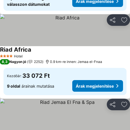
Árak megjelenítése
válasszon dátumokat
Megosztá
Ho
Riad Africa
Hotel
4 Kategória
8,3
Nagyon jó
2252
0.9 km-re innen: Jemaa el-Fnaa
33 072 Ft
Kezdőár:
9 oldal
árainak mutatása
Árak megjelenítése
Megosztá
Ho