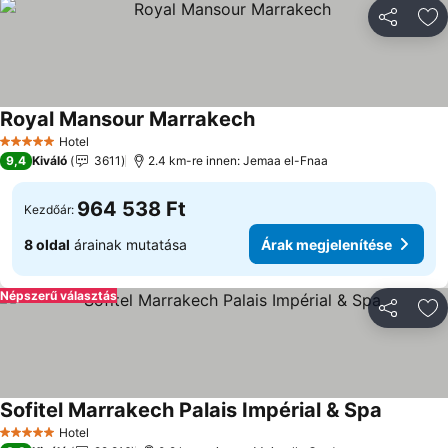
Megosztá
Ho
Royal Mansour Marrakech
Hotel
5 Kategória
9,4
Kiváló
3611
2.4 km-re innen: Jemaa el-Fnaa
964 538 Ft
Kezdőár:
8 oldal
árainak mutatása
Árak megjelenítése
Népszerű választás
Megosztá
Ho
Sofitel Marrakech Palais Impérial & Spa
Hotel
5 Kategória