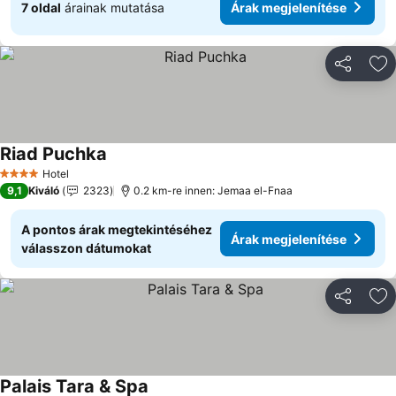
7 oldal
árainak mutatása
Árak megjelenítése
Megosztá
Ho
Riad Puchka
Hotel
4 Kategória
9,1
Kiváló
2323
0.2 km-re innen: Jemaa el-Fnaa
A pontos árak megtekintéséhez
Árak megjelenítése
válasszon dátumokat
Megosztá
Ho
Palais Tara & Spa