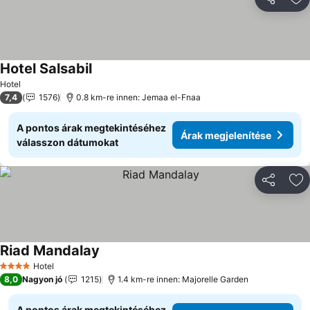
Megosztá
Ho
Hotel Salsabil
Hotel
7,4
1576
0.8 km-re innen: Jemaa el-Fnaa
A pontos árak megtekintéséhez
Árak megjelenítése
válasszon dátumokat
Megosztá
Ho
Riad Mandalay
Hotel
4 Kategória
8,0
Nagyon jó
1215
1.4 km-re innen: Majorelle Garden
A pontos árak megtekintéséhez