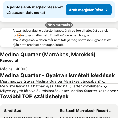
A pontos árak megtekintéséhez
Árak megjelenítése
válasszon dátumokat
Több mutatása
A szállásfoglalási oldalaktól kapott árak és foglalhatósági adatok
folyamatosan változnak. Emiatt előfordulhat, hogy a
szállásfoglalási oldalon már nem találja meg pontosan ugyanazt az
ajánlatot, amelyet a trivagón látott.
Medina Quarter (Marrákes, Marokkó)
Kapcsolat
Médina
,
40000
,
Medina Quarter - Gyakran ismételt kérdések
Miért népszerű a/az Medina Quarter Marrákes városában?
Mely szállások találhatóak a/az Medina Quarter közelében?
Milyen egyéb látnivalók találhatóak a/az Medina Quarter közelében?
További TOP szálláshelyek
Sindi Sud
Es Saadi Marrakech Resort - Palace