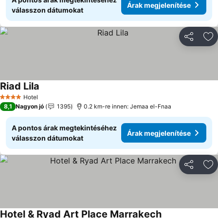
Árak megjelenítése
válasszon dátumokat
Megosztá
Ho
Riad Lila
Hotel
4 Kategória
8,1
Nagyon jó
1395
0.2 km-re innen: Jemaa el-Fnaa
A pontos árak megtekintéséhez
Árak megjelenítése
válasszon dátumokat
Megosztá
Ho
Hotel & Ryad Art Place Marrakech