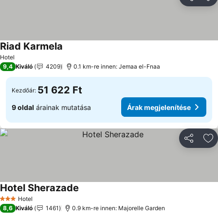
Megosztá
Ho
Riad Karmela
Hotel
9,4
Kiváló
4209
0.1 km-re innen: Jemaa el-Fnaa
51 622 Ft
Kezdőár:
9 oldal
árainak mutatása
Árak megjelenítése
Megosztá
Ho
Hotel Sherazade
Hotel
3 Kategória
8,6
Kiváló
1461
0.9 km-re innen: Majorelle Garden