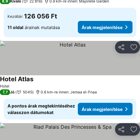
8,9
Kiváló
22 816
0.9 km-re innen: Majorelle Garden
126 056 Ft
Kezdőár:
11 oldal
árainak mutatása
Árak megjelenítése
Megosztá
Ho
Hotel Atlas
Hotel
7,7
Jó
5045
0.6 km-re innen: Jemaa el-Fnaa
A pontos árak megtekintéséhez
Árak megjelenítése
válasszon dátumokat
Megosztá
Ho