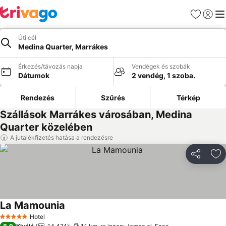
Kedvencek
Bejelen
Me
Úti cél
Medina Quarter, Marrákes
Érkezés/távozás napja
Vendégek és szobák
Dátumok
2 vendég, 1 szoba.
Rendezés
Szűrés
Térkép
Szállások Marrákes városában, Medina
Quarter közelében
A jutalékfizetés hatása a rendezésre
Megosztá
Ho
La Mamounia
Hotel
5 Kategória