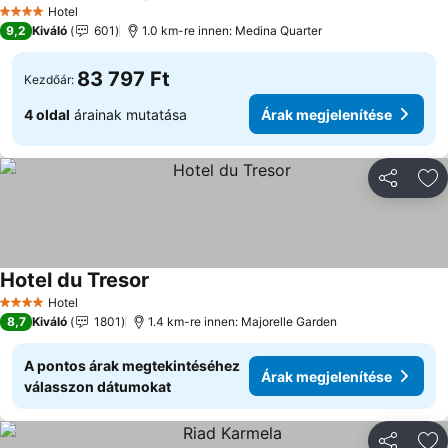
Hotel
4 Kategória
9,2
Kiváló
601
1.0 km-re innen: Medina Quarter
83 797 Ft
Kezdőár:
4 oldal
árainak mutatása
Árak megjelenítése
Megosztá
Ho
Hotel du Tresor
Hotel
4 Kategória
8,7
Kiváló
1801
1.4 km-re innen: Majorelle Garden
A pontos árak megtekintéséhez
Árak megjelenítése
válasszon dátumokat