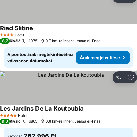
Ho
Riad Slitine
Hotel
4 Kategória
8,7
Kiváló
1075
0.7 km-re innen: Jemaa el-Fnaa
A pontos árak megtekintéséhez
Árak megjelenítése
válasszon dátumokat
Megosztá
Ho
Les Jardins De La Koutoubia
Hotel
5 Kategória
9,0
Kiváló
6865
0.8 km-re innen: Jemaa el-Fnaa
262 996 Ft
Kezdőár: