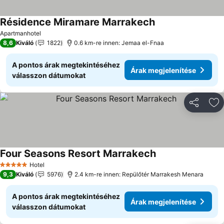
Résidence Miramare Marrakech
Apartmanhotel
8,6
Kiváló
1822
0.6 km-re innen: Jemaa el-Fnaa
A pontos árak megtekintéséhez
Árak megjelenítése
válasszon dátumokat
Megosztá
Ho
Four Seasons Resort Marrakech
Hotel
5 Kategória
9,3
Kiváló
5976
2.4 km-re innen: Repülőtér Marrakesh Menara
A pontos árak megtekintéséhez
Árak megjelenítése
válasszon dátumokat