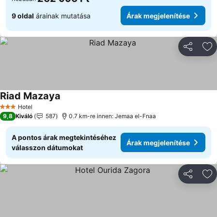
9 oldal
árainak mutatása
Árak megjelenítése
Megosztá
Ho
Riad Mazaya
Hotel
3 Kategória
9,8
Kiváló
587
0.7 km-re innen: Jemaa el-Fnaa
A pontos árak megtekintéséhez
Árak megjelenítése
válasszon dátumokat
Megosztá
Ho