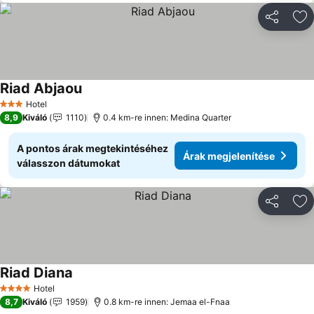
Megosztá
Ho
Riad Abjaou
Hotel
3 Kategória
8,9
Kiváló
1110
0.4 km-re innen: Medina Quarter
A pontos árak megtekintéséhez
Árak megjelenítése
válasszon dátumokat
Megosztá
Ho
Riad Diana
Hotel
4 Kategória
8,7
Kiváló
1959
0.8 km-re innen: Jemaa el-Fnaa