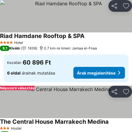
Megosztá
Ho
Riad Hamdane Rooftop & SPA
Hotel
4 Kategória
9,1
Kiváló
1636
0.7 km-re innen: Jemaa el-Fnaa
60 896 Ft
Kezdőár:
6 oldal
árainak mutatása
Árak megjelenítése
Népszerű választás
Megosztá
Ho
The Central House Marrakech Medina
Hostel
3 Kategória