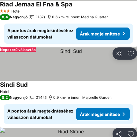
Riad Jemaa El Fna & Spa
Hotel
3 Kategória
8,4
Nagyon jó
1187
0.6 km-re innen: Medina Quarter
A pontos árak megtekintéséhez
Árak megjelenítése
válasszon dátumokat
Népszerű választás
Megosztá
Ho
Sindi Sud
Hotel
8,2
Nagyon jó
3144
0.9 km-re innen: Majorelle Garden
A pontos árak megtekintéséhez
Árak megjelenítése
válasszon dátumokat
Megosztá