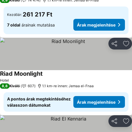
8,9
Kiváló
14 474
1.1 km-re innen: Jemaa el-Fnaa
261 217 Ft
Kezdőár:
7 oldal
árainak mutatása
Árak megjelenítése
Megosztá
Ho
Riad Moonlight
Hotel
8,8
Kiváló
607
1.1 km-re innen: Jemaa el-Fnaa
A pontos árak megtekintéséhez
Árak megjelenítése
válasszon dátumokat
Megosztá
Ho