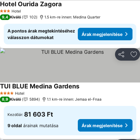
Hotel Ourida Zagora
Hotel
3 Kategória
9,4
Kiváló
102
1.5 km-re innen: Medina Quarter
A pontos árak megtekintéséhez
Árak megjelenítése
válasszon dátumokat
Megosztá
Ho
TUI BLUE Medina Gardens
Hotel
4 Kategória
8,9
Kiváló
5894
1.1 km-re innen: Jemaa el-Fnaa
81 603 Ft
Kezdőár:
9 oldal
árainak mutatása
Árak megjelenítése