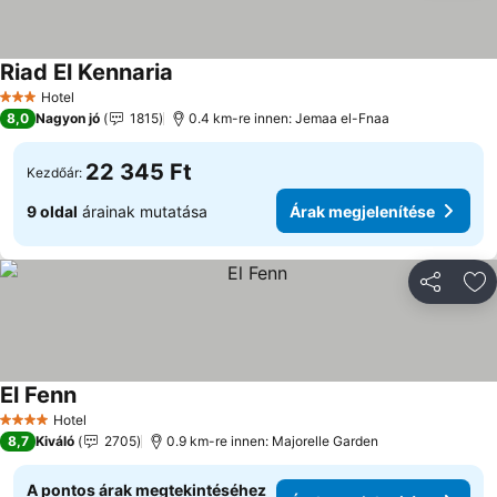
Riad El Kennaria
Hotel
3 Kategória
8,0
Nagyon jó
1815
0.4 km-re innen: Jemaa el-Fnaa
22 345 Ft
Kezdőár:
9 oldal
árainak mutatása
Árak megjelenítése
Megosztá
Ho
El Fenn
Hotel
4 Kategória
8,7
Kiváló
2705
0.9 km-re innen: Majorelle Garden
A pontos árak megtekintéséhez