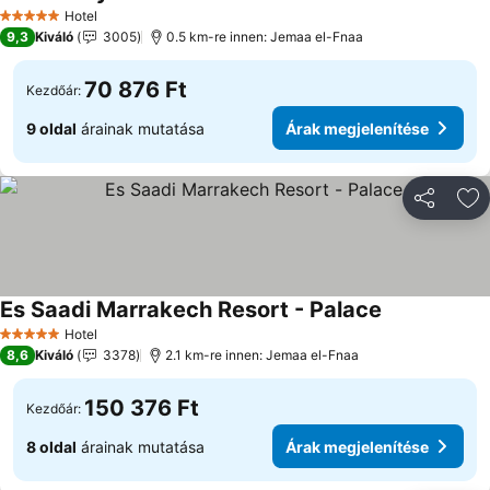
Hotel
5 Kategória
9,3
Kiváló
3005
0.5 km-re innen: Jemaa el-Fnaa
70 876 Ft
Kezdőár:
9 oldal
árainak mutatása
Árak megjelenítése
Megosztá
Ho
Es Saadi Marrakech Resort - Palace
Hotel
5 Kategória
8,6
Kiváló
3378
2.1 km-re innen: Jemaa el-Fnaa
150 376 Ft
Kezdőár:
8 oldal
árainak mutatása
Árak megjelenítése