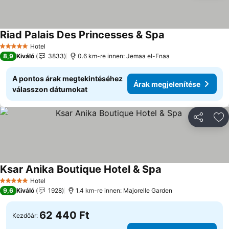
Riad Palais Des Princesses & Spa
Hotel
5 Kategória
8,9
Kiváló
3833
0.6 km-re innen: Jemaa el-Fnaa
A pontos árak megtekintéséhez
Árak megjelenítése
válasszon dátumokat
Megosztá
Ho
Ksar Anika Boutique Hotel & Spa
Hotel
5 Kategória
9,6
Kiváló
1928
1.4 km-re innen: Majorelle Garden
62 440 Ft
Kezdőár: