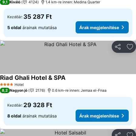
9,1
Kiváló
4124
1.4 km-re innen: Medina Quarter
35 287 Ft
Kezdőár:
5 oldal
árainak mutatása
Árak megjelenítése
Megosztá
Ho
Riad Ghali Hotel & SPA
Hotel
4 Kategória
8,2
Nagyon jó
2176
0.6 km-re innen: Jemaa el-Fnaa
29 328 Ft
Kezdőár:
8 oldal
árainak mutatása
Árak megjelenítése