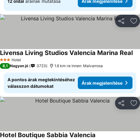
12 oldal
árainak mutatása
Árak megjelenítése
Megosztá
Ho
Livensa Living Studios Valencia Marina Real
Hotel
3 Kategória
8,1
Nagyon jó
3723
1.6 km-re innen: Malvarrosa
A pontos árak megtekintéséhez
Árak megjelenítése
válasszon dátumokat
Megosztá
Ho
Hotel Boutique Sabbia Valencia