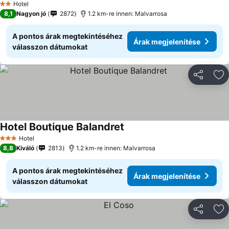
Hotel
2 Kategória
8,1
Nagyon jó
2872
1.2 km-re innen: Malvarrosa
A pontos árak megtekintéséhez
Árak megjelenítése
válasszon dátumokat
Megosztá
Ho
Hotel Boutique Balandret
Hotel
3 Kategória
8,8
Kiváló
2813
1.2 km-re innen: Malvarrosa
A pontos árak megtekintéséhez
Árak megjelenítése
válasszon dátumokat
Megosztá
Ho