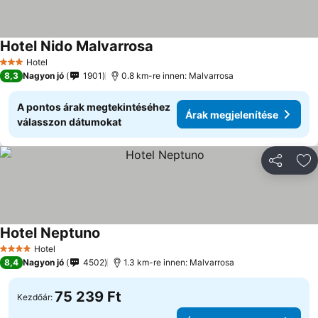
Hotel Nido Malvarrosa
Hotel
3 Kategória
8,3
Nagyon jó
1901
0.8 km-re innen: Malvarrosa
A pontos árak megtekintéséhez
Árak megjelenítése
válasszon dátumokat
Megosztá
Ho
Hotel Neptuno
Hotel
4 Kategória
8,4
Nagyon jó
4502
1.3 km-re innen: Malvarrosa
75 239 Ft
Kezdőár: