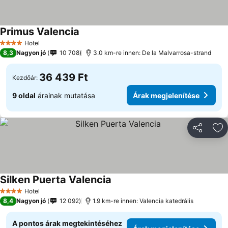
Primus Valencia
Hotel
4 Kategória
8,3
Nagyon jó
10 708
3.0 km-re innen: De la Malvarrosa-strand
36 439 Ft
Kezdőár:
9 oldal
árainak mutatása
Árak megjelenítése
Megosztá
Ho
Silken Puerta Valencia
Hotel
4 Kategória
8,4
Nagyon jó
12 092
1.9 km-re innen: Valencia katedrális
A pontos árak megtekintéséhez