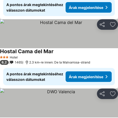
A pontos árak megtekintéséhez
Árak megjelenítése
válasszon dátumokat
Megosztá
Ho
Hostal Cama del Mar
Hotel
3 Kategória
6,2
1465
2.3 km-re innen: De la Malvarrosa-strand
A pontos árak megtekintéséhez
Árak megjelenítése
válasszon dátumokat
Megosztá
Ho