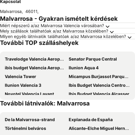
Kapcsolat
Malvarrosa
,
46011
,
Malvarrosa - Gyakran ismételt kérdések
Miért népszerű a/az Malvarrosa Valencia városában?
Mely szállások találhatóak a/az Malvarrosa közelében?
Milyen egyéb látnivalók találhatóak a/az Malvarrosa közelében?
További TOP szálláshelyek
Travelodge Valencia Aeropuerto
Senator Parque Central
ibis budget Valencia Aeropuerto
Ilunion Aqua 4
Valencia Tower
Micampus Burjassot Parque Student Residence
Ilunion Valencia 3
Ibis Budget Valencia Centro Puerto
Novotel Valencia Lavant
Ibis Budget Valencia Alcasser
További látnivalók: Malvarrosa
Port Feria Valencia
NH Valencia Center
Ilunion Valencia 4
Hotel Olympia Cónsul del Mar
De la Malvarrosa-strand
Explanada de España
B&B HOTEL Valencia Arena
NH Valencia Las Artes
Történelmi belváros
Alicante–Elche Miguel Hernández Airport
Hotel Turia Valencia
Hostal Blayet