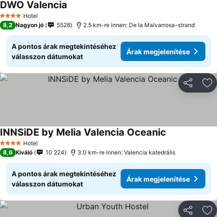
DWO Valencia
Hotel
4 Kategória
8,2
Nagyon jó
5528
2.5 km-re innen: De la Malvarrosa-strand
A pontos árak megtekintéséhez
Árak megjelenítése
válasszon dátumokat
Megosztá
Ho
INNSiDE by Melia Valencia Oceanic
Hotel
4 Kategória
8,6
Kiváló
10 224
3.0 km-re innen: Valencia katedrális
A pontos árak megtekintéséhez
Árak megjelenítése
válasszon dátumokat
Megosztá
Ho