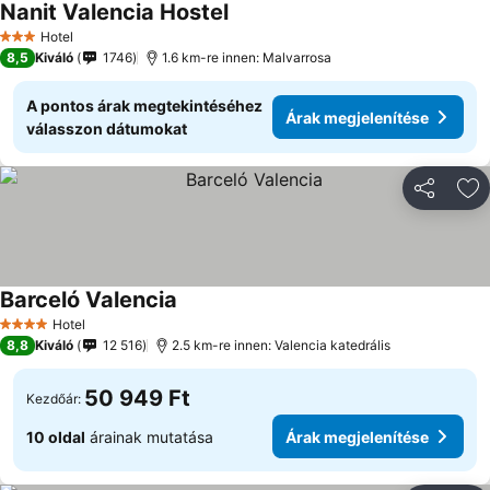
Nanit Valencia Hostel
Hotel
3 Kategória
8,5
Kiváló
1746
1.6 km-re innen: Malvarrosa
A pontos árak megtekintéséhez
Árak megjelenítése
válasszon dátumokat
Megosztá
Ho
Barceló Valencia
Hotel
4 Kategória
8,8
Kiváló
12 516
2.5 km-re innen: Valencia katedrális
50 949 Ft
Kezdőár:
10 oldal
árainak mutatása
Árak megjelenítése