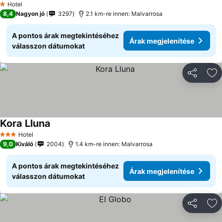
Hotel
1 Kategória
8,4
Nagyon jó
3297
2.1 km-re innen: Malvarrosa
A pontos árak megtekintéséhez
Árak megjelenítése
válasszon dátumokat
Megosztá
Ho
Kora Lluna
Hotel
3 Kategória
9,0
Kiváló
2004
1.4 km-re innen: Malvarrosa
A pontos árak megtekintéséhez
Árak megjelenítése
válasszon dátumokat
Megosztá
Ho