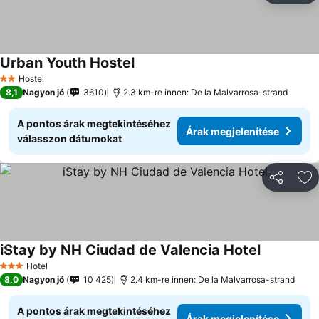
Urban Youth Hostel
Hostel
2 Kategória
8,1
Nagyon jó
3610
2.3 km-re innen: De la Malvarrosa-strand
A pontos árak megtekintéséhez
Árak megjelenítése
válasszon dátumokat
Megosztá
Ho
iStay by NH Ciudad de Valencia Hotel
Hotel
3 Kategória
8,0
Nagyon jó
10 425
2.4 km-re innen: De la Malvarrosa-strand
A pontos árak megtekintéséhez
Árak megjelenítése