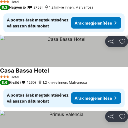
Hotel
3 Kategória
8,2
Nagyon jó
2758
1.2 km-re innen: Malvarrosa
A pontos árak megtekintéséhez
Árak megjelenítése
válasszon dátumokat
Megosztá
Ho
Casa Bassa Hotel
Hotel
3 Kategória
8,6
Kiváló
1260
1.2 km-re innen: Malvarrosa
A pontos árak megtekintéséhez
Árak megjelenítése
válasszon dátumokat
Megosztá
Ho