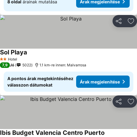
8 oldal
árainak mutatása
Árak megjelenítése
Megosztá
Ho
Sol Playa
Hotel
2 Kategória
7,9
Jó
5022
1.1 km-re innen: Malvarrosa
A pontos árak megtekintéséhez
Árak megjelenítése
válasszon dátumokat
Megosztá
Ho
Ibis Budget Valencia Centro Puerto