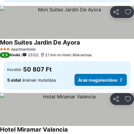
Megosztá
Ho
Mon Suites Jardin De Ayora
Apartmanhotel
3 Kategória
9,5
Kiváló
2332
2.1 km-re innen: Malvarrosa
50 807 Ft
Kezdőár:
5 oldal
árainak mutatása
Árak megjelenítése
Megosztá
Ho
Hotel Miramar Valencia