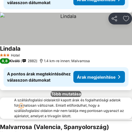
válasszon dátumokat
Megosztá
Ho
Lindala
Hotel
3 Kategória
8,8
Kiváló
2882
1.4 km-re innen: Malvarrosa
A pontos árak megtekintéséhez
Árak megjelenítése
válasszon dátumokat
Több mutatása
A szállásfoglalási oldalaktól kapott árak és foglalhatósági adatok
folyamatosan változnak. Emiatt előfordulhat, hogy a
szállásfoglalási oldalon már nem találja meg pontosan ugyanazt az
ajánlatot, amelyet a trivagón látott.
Malvarrosa (Valencia, Spanyolország)