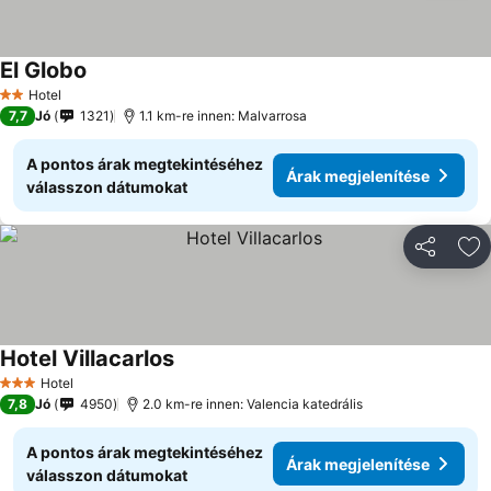
El Globo
Hotel
2 Kategória
7,7
Jó
1321
1.1 km-re innen: Malvarrosa
A pontos árak megtekintéséhez
Árak megjelenítése
válasszon dátumokat
Megosztá
Ho
Hotel Villacarlos
Hotel
3 Kategória
7,8
Jó
4950
2.0 km-re innen: Valencia katedrális
A pontos árak megtekintéséhez
Árak megjelenítése
válasszon dátumokat