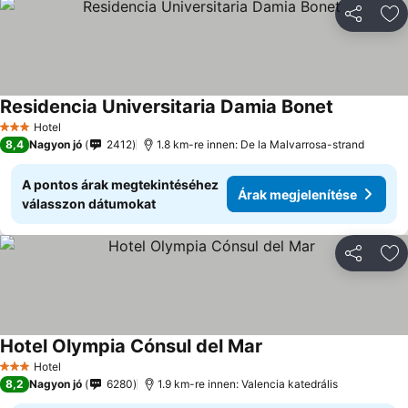
Megosztá
Ho
Residencia Universitaria Damia Bonet
Hotel
3 Kategória
8,4
Nagyon jó
2412
1.8 km-re innen: De la Malvarrosa-strand
A pontos árak megtekintéséhez
Árak megjelenítése
válasszon dátumokat
Megosztá
Ho
Hotel Olympia Cónsul del Mar
Hotel
3 Kategória
8,2
Nagyon jó
6280
1.9 km-re innen: Valencia katedrális