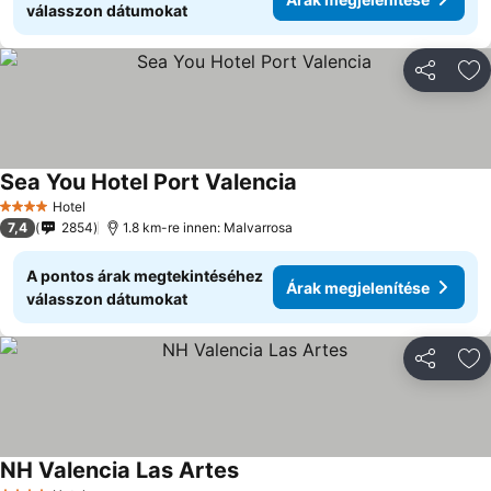
válasszon dátumokat
Megosztá
Ho
Sea You Hotel Port Valencia
Hotel
4 Kategória
7,4
2854
1.8 km-re innen: Malvarrosa
A pontos árak megtekintéséhez
Árak megjelenítése
válasszon dátumokat
Megosztá
Ho
NH Valencia Las Artes