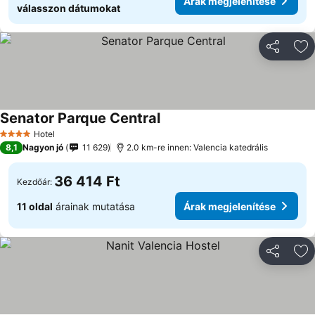
Árak megjelenítése
válasszon dátumokat
Megosztá
Ho
Senator Parque Central
Hotel
4 Kategória
8,1
Nagyon jó
11 629
2.0 km-re innen: Valencia katedrális
36 414 Ft
Kezdőár:
11 oldal
árainak mutatása
Árak megjelenítése
Megosztá
Ho