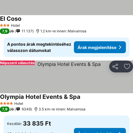
El Coso
Hotel
3 Kategória
7,9
Jó
11 137
1.2 km-re innen: Malvarrosa
A pontos árak megtekintéséhez
Árak megjelenítése
válasszon dátumokat
Népszerű választás
Megosztá
Ho
Olympia Hotel Events & Spa
Hotel
4 Kategória
7,9
Jó
9349
3.5 km-re innen: Malvarrosa
33 835 Ft
Kezdőár: