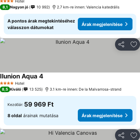
Hotel
4 Kategória
8,1
Nagyon jó
10 992
2.7 km-re innen: Valencia katedrális
A pontos árak megtekintéséhez
Árak megjelenítése
válasszon dátumokat
Megosztá
Ho
Ilunion Aqua 4
Hotel
4 Kategória
8,5
Kiváló
13 525
3.1 km-re innen: De la Malvarrosa-strand
59 969 Ft
Kezdőár:
8 oldal
árainak mutatása
Árak megjelenítése
Megosztá
Ho