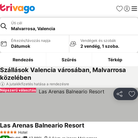
Kedvencek
Bejelen
Me
Úti cél
Malvarrosa, Valencia
Érkezés/távozás napja
Vendégek és szobák
Dátumok
2 vendég, 1 szoba.
Rendezés
Szűrés
Térkép
Szállások Valencia városában, Malvarrosa
közelében
A jutalékfizetés hatása a rendezésre
Népszerű választás
Megosztá
Ho
Las Arenas Balneario Resort
Hotel
5 Kategória