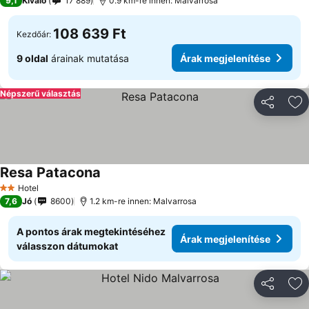
9,1
Kiváló
17 889
0.9 km-re innen: Malvarrosa
108 639 Ft
Kezdőár:
9 oldal
árainak mutatása
Árak megjelenítése
Népszerű választás
Megosztá
Ho
Resa Patacona
Hotel
2 Kategória
7,6
Jó
8600
1.2 km-re innen: Malvarrosa
A pontos árak megtekintéséhez
Árak megjelenítése
válasszon dátumokat
Megosztá
Ho