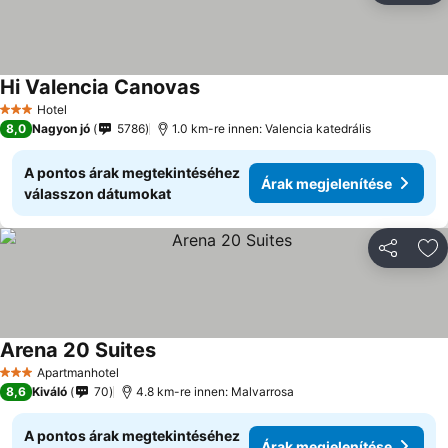
Hi Valencia Canovas
Hotel
3 Kategória
8,0
Nagyon jó
5786
1.0 km-re innen: Valencia katedrális
A pontos árak megtekintéséhez
Árak megjelenítése
válasszon dátumokat
Megosztá
Ho
Arena 20 Suites
Apartmanhotel
3 Kategória
8,6
Kiváló
70
4.8 km-re innen: Malvarrosa
A pontos árak megtekintéséhez
Árak megjelenítése