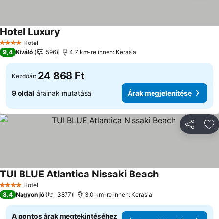
Hotel Luxury
Hotel
4 Kategória
9,4
Kiváló
596
4.7 km-re innen: Kerasia
24 868 Ft
Kezdőár:
9 oldal
árainak mutatása
Árak megjelenítése
Megosztá
Ho
TUI BLUE Atlantica Nissaki Beach
Hotel
4 Kategória
8,4
Nagyon jó
3877
3.0 km-re innen: Kerasia
A pontos árak megtekintéséhez