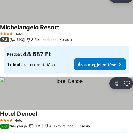
Ho
Michelangelo Resort
Hotel
4 Kategória
7,3
590
3.5 km-re innen: Kerasia
48 687 Ft
Kezdőár:
1 oldal
árainak mutatása
Árak megjelenítése
Megosztá
Ho
Hotel Denoel
Hotel
4 Kategória
8,1
Nagyon jó
639
4.9 km-re innen: Kerasia