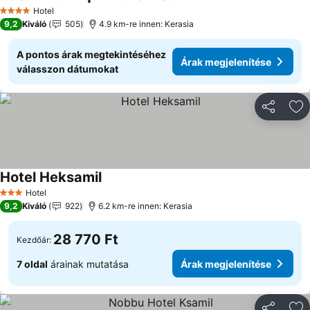
Hotel
4 Kategória
9,2
Kiváló
505
4.9 km-re innen: Kerasia
A pontos árak megtekintéséhez
Árak megjelenítése
válasszon dátumokat
Megosztá
Ho
Hotel Heksamil
Hotel
3 Kategória
9,2
Kiváló
922
6.2 km-re innen: Kerasia
28 770 Ft
Kezdőár:
7 oldal
árainak mutatása
Árak megjelenítése