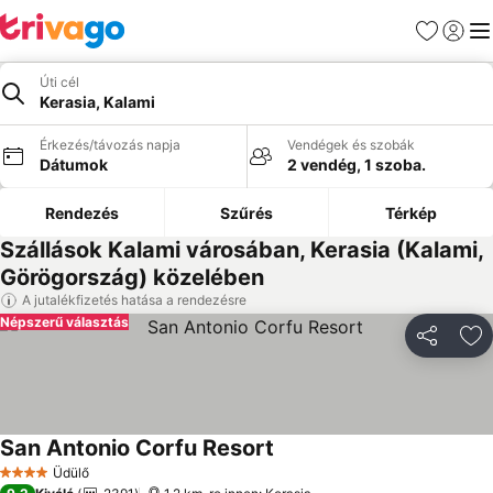
Kedvencek
Bejelen
Me
Úti cél
Kerasia, Kalami
Érkezés/távozás napja
Vendégek és szobák
Dátumok
2 vendég, 1 szoba.
Rendezés
Szűrés
Térkép
Szállások Kalami városában, Kerasia (Kalami,
Görögország) közelében
A jutalékfizetés hatása a rendezésre
Népszerű választás
Megosztá
Ho
San Antonio Corfu Resort
Üdülő
4 Kategória