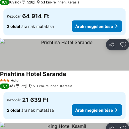
8,9
Kiváló
528
5.1 km-re innen: Kerasia
64 914 Ft
Kezdőár:
2 oldal
árainak mutatása
Árak megjelenítése
Megosztá
Ho
Prishtina Hotel Sarande
Hotel
3 Kategória
7,7
Jó
72
5.0 km-re innen: Kerasia
21 639 Ft
Kezdőár:
2 oldal
árainak mutatása
Árak megjelenítése