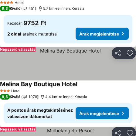
Hotel
4 Kategória
9,3
Kiváló
451
5.7 km-re innen: Kerasia
9752 Ft
Kezdőár:
2 oldal
árainak mutatása
Árak megjelenítése
Népszerű választás
Megosztá
Ho
Melina Bay Boutique Hotel
Hotel
3 Kategória
9,5
Kiváló
1078
4.4 km-re innen: Kerasia
A pontos árak megtekintéséhez
Árak megjelenítése
válasszon dátumokat
Népszerű választás
Megosztá