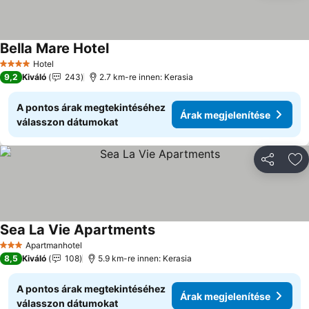
Bella Mare Hotel
Hotel
4 Kategória
9,2
Kiváló
243
2.7 km-re innen: Kerasia
A pontos árak megtekintéséhez
Árak megjelenítése
válasszon dátumokat
Megosztá
Ho
Sea La Vie Apartments
Apartmanhotel
3 Kategória
8,5
Kiváló
108
5.9 km-re innen: Kerasia
A pontos árak megtekintéséhez
Árak megjelenítése
válasszon dátumokat