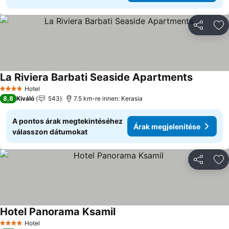
Megosztá
Ho
La Riviera Barbati Seaside Apartments
Hotel
4 Kategória
8,8
Kiváló
543
7.5 km-re innen: Kerasia
A pontos árak megtekintéséhez
Árak megjelenítése
válasszon dátumokat
Megosztá
Ho
Hotel Panorama Ksamil
Hotel
4 Kategória