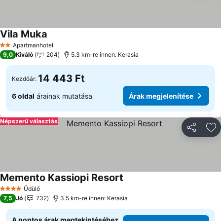
Vila Muka
Apartmanhotel
2 Kategória
9,0
Kiváló
204
5.3 km-re innen: Kerasia
14 443 Ft
Kezdőár:
6 oldal
árainak mutatása
Árak megjelenítése
Népszerű választás
Megosztá
Ho
Memento Kassiopi Resort
Üdülő
4 Kategória
7,5
Jó
732
3.5 km-re innen: Kerasia
A pontos árak megtekintéséhez