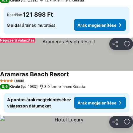
9,2
Kiváló
2391
1.2 km-re innen: Kerasia
121 898 Ft
Kezdőár:
8 oldal
árainak mutatása
Árak megjelenítése
Népszerű választás
Megosztá
Ho
Arameras Beach Resort
Üdülő
4 Kategória
8,9
Kiváló
1980
3.0 km-re innen: Kerasia
A pontos árak megtekintéséhez
Árak megjelenítése
válasszon dátumokat
Megosztá
Ho