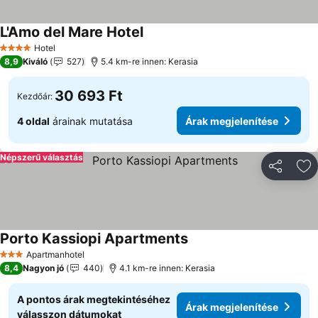
L'Amo del Mare Hotel
Hotel
4 Kategória
8,9
Kiváló
527
5.4 km-re innen: Kerasia
30 693 Ft
Kezdőár:
4 oldal
árainak mutatása
Árak megjelenítése
Népszerű választás
Megosztá
Ho
Porto Kassiopi Apartments
Apartmanhotel
3 Kategória
8,4
Nagyon jó
440
4.1 km-re innen: Kerasia
A pontos árak megtekintéséhez
Árak megjelenítése
válasszon dátumokat