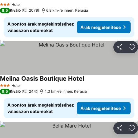
Hotel
3 Kategória
8,5
Kiváló
2079
6.8 km-re innen: Kerasia
A pontos árak megtekintéséhez
Árak megjelenítése
válasszon dátumokat
Megosztá
Ho
Melina Oasis Boutique Hotel
Hotel
3 Kategória
9,5
Kiváló
244
4.3 km-re innen: Kerasia
A pontos árak megtekintéséhez
Árak megjelenítése
válasszon dátumokat
Megosztá
Ho