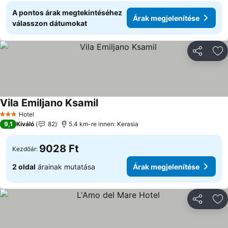
A pontos árak megtekintéséhez
Árak megjelenítése
válasszon dátumokat
Megosztá
Ho
Vila Emiljano Ksamil
Hotel
3 Kategória
9,1
Kiváló
82
5.4 km-re innen: Kerasia
9028 Ft
Kezdőár:
2 oldal
árainak mutatása
Árak megjelenítése
Megosztá
Ho