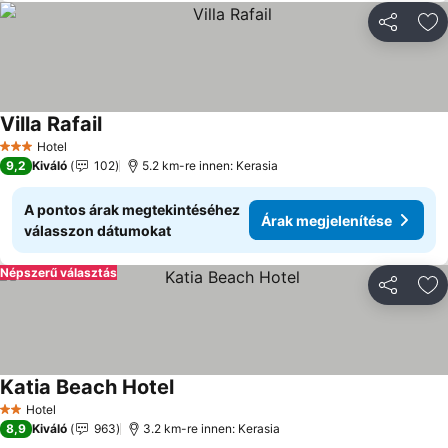
Megosztá
Ho
Villa Rafail
Hotel
3 Kategória
9,2
Kiváló
102
5.2 km-re innen: Kerasia
A pontos árak megtekintéséhez
Árak megjelenítése
válasszon dátumokat
Népszerű választás
Megosztá
Ho
Katia Beach Hotel
Hotel
2 Kategória
8,9
Kiváló
963
3.2 km-re innen: Kerasia