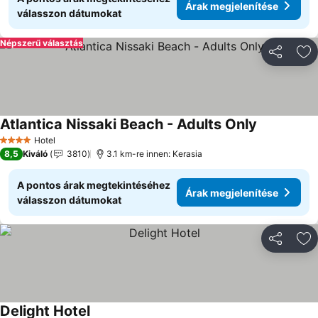
Árak megjelenítése
válasszon dátumokat
Népszerű választás
Megosztá
Ho
Atlantica Nissaki Beach - Adults Only
Hotel
4 Kategória
8,5
Kiváló
3810
3.1 km-re innen: Kerasia
A pontos árak megtekintéséhez
Árak megjelenítése
válasszon dátumokat
Megosztá
Ho
Delight Hotel