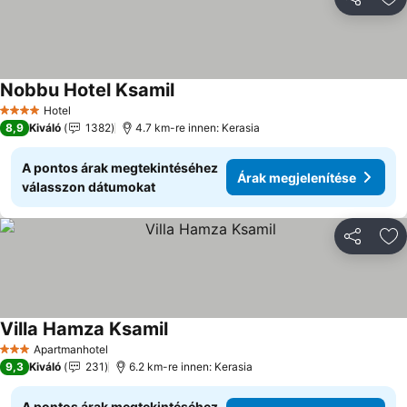
Megosztá
Ho
Nobbu Hotel Ksamil
Hotel
4 Kategória
8,9
Kiváló
1382
4.7 km-re innen: Kerasia
A pontos árak megtekintéséhez
Árak megjelenítése
válasszon dátumokat
Megosztá
Ho
Villa Hamza Ksamil
Apartmanhotel
3 Kategória
9,3
Kiváló
231
6.2 km-re innen: Kerasia
A pontos árak megtekintéséhez