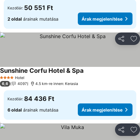
50 551 Ft
Kezdőár:
2 oldal
árainak mutatása
Árak megjelenítése
Megosztá
Ho
Sunshine Corfu Hotel & Spa
Hotel
4 Kategória
6,6
4097
4.5 km-re innen: Kerasia
84 436 Ft
Kezdőár:
6 oldal
árainak mutatása
Árak megjelenítése
Megosztá
Ho