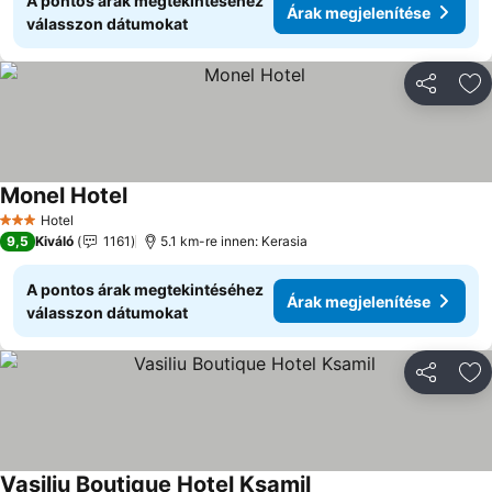
A pontos árak megtekintéséhez
Árak megjelenítése
válasszon dátumokat
Megosztá
Ho
Monel Hotel
Hotel
3 Kategória
9,5
Kiváló
1161
5.1 km-re innen: Kerasia
A pontos árak megtekintéséhez
Árak megjelenítése
válasszon dátumokat
Megosztá
Ho
Vasiliu Boutique Hotel Ksamil