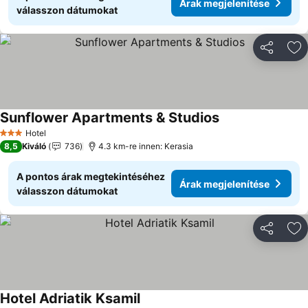
Árak megjelenítése
válasszon dátumokat
Megosztá
Ho
Sunflower Apartments & Studios
Hotel
3 Kategória
8,5
Kiváló
736
4.3 km-re innen: Kerasia
A pontos árak megtekintéséhez
Árak megjelenítése
válasszon dátumokat
Megosztá
Ho
Hotel Adriatik Ksamil