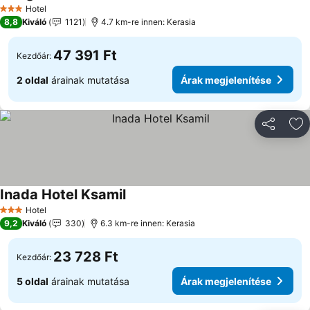
Hotel
3 Kategória
8,8
Kiváló
1121
4.7 km-re innen: Kerasia
47 391 Ft
Kezdőár:
2 oldal
árainak mutatása
Árak megjelenítése
Megosztá
Ho
Inada Hotel Ksamil
Hotel
3 Kategória
9,2
Kiváló
330
6.3 km-re innen: Kerasia
23 728 Ft
Kezdőár:
5 oldal
árainak mutatása
Árak megjelenítése