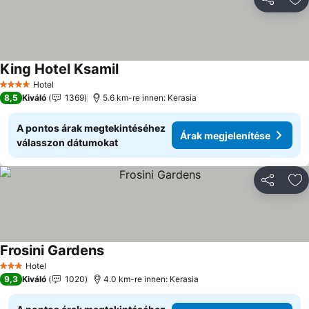
Megosztá
Ho
King Hotel Ksamil
Hotel
4 Kategória
8,5
Kiváló
1369
5.6 km-re innen: Kerasia
A pontos árak megtekintéséhez
Árak megjelenítése
válasszon dátumokat
Megosztá
Ho
Frosini Gardens
Hotel
3 Kategória
9,3
Kiváló
1020
4.0 km-re innen: Kerasia