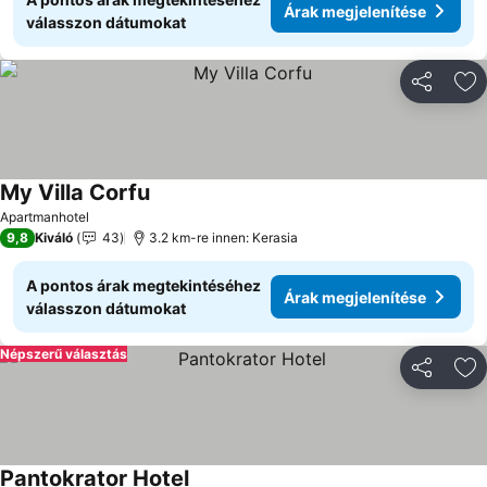
Árak megjelenítése
válasszon dátumokat
Megosztá
Ho
My Villa Corfu
Apartmanhotel
9,8
Kiváló
43
3.2 km-re innen: Kerasia
A pontos árak megtekintéséhez
Árak megjelenítése
válasszon dátumokat
Népszerű választás
Megosztá
Ho
Pantokrator Hotel