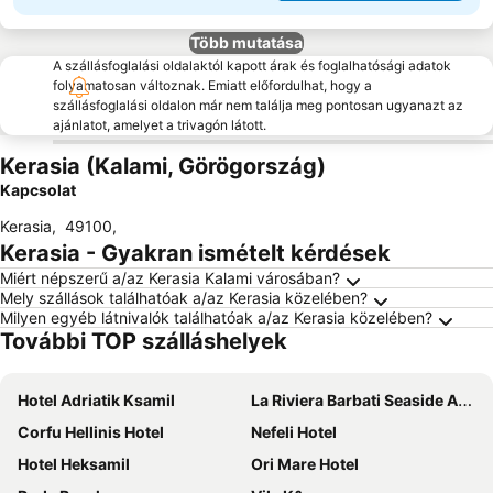
Több mutatása
A szállásfoglalási oldalaktól kapott árak és foglalhatósági adatok
folyamatosan változnak. Emiatt előfordulhat, hogy a
szállásfoglalási oldalon már nem találja meg pontosan ugyanazt az
ajánlatot, amelyet a trivagón látott.
Kerasia (Kalami, Görögország)
Kapcsolat
Kerasia
,
49100
,
Kerasia - Gyakran ismételt kérdések
Miért népszerű a/az Kerasia Kalami városában?
Mely szállások találhatóak a/az Kerasia közelében?
Milyen egyéb látnivalók találhatóak a/az Kerasia közelében?
További TOP szálláshelyek
Hotel Adriatik Ksamil
La Riviera Barbati Seaside Apartments
Corfu Hellinis Hotel
Nefeli Hotel
Hotel Heksamil
Ori Mare Hotel