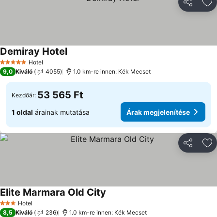
Megosztá
Ho
Demiray Hotel
Hotel
5 Kategória
9,0
Kiváló
4055
1.0 km-re innen: Kék Mecset
53 565 Ft
Kezdőár:
1 oldal
árainak mutatása
Árak megjelenítése
Megosztá
Ho
Elite Marmara Old City
Hotel
3 Kategória
8,5
Kiváló
236
1.0 km-re innen: Kék Mecset