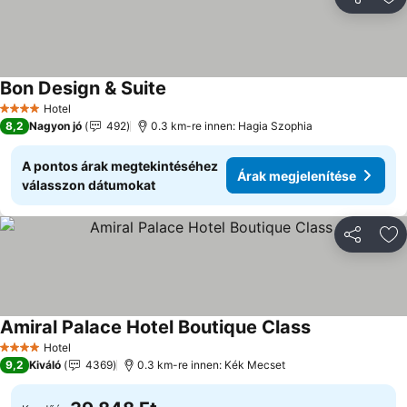
Megosztá
Ho
Bon Design & Suite
Hotel
4 Kategória
8,2
Nagyon jó
492
0.3 km-re innen: Hagia Szophia
A pontos árak megtekintéséhez
Árak megjelenítése
válasszon dátumokat
Megosztá
Ho
Amiral Palace Hotel Boutique Class
Hotel
4 Kategória
9,2
Kiváló
4369
0.3 km-re innen: Kék Mecset