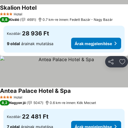
Skalion Hotel
Hotel
4 Kategória
8,8
Kiváló
4691
0.7 km-re innen: Fedett Bazár - Nagy Bazár
28 936 Ft
Kezdőár:
9 oldal
árainak mutatása
Árak megjelenítése
Megosztá
Ho
Antea Palace Hotel & Spa
Hotel
4 Kategória
8,2
Nagyon jó
5047
0.6 km-re innen: Kék Mecset
22 481 Ft
Kezdőár:
7 oldal
árainak mutatása
Árak megjelenítése