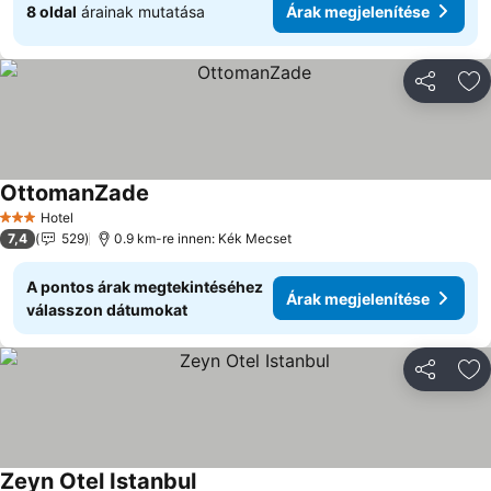
8 oldal
árainak mutatása
Árak megjelenítése
Megosztá
Ho
OttomanZade
Hotel
3 Kategória
7,4
529
0.9 km-re innen: Kék Mecset
A pontos árak megtekintéséhez
Árak megjelenítése
válasszon dátumokat
Megosztá
Ho
Zeyn Otel Istanbul