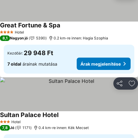
Great Fortune & Spa
Hotel
4 Kategória
8,1
Nagyon jó
5390
0.2 km-re innen: Hagia Szophia
29 948 Ft
Kezdőár:
7 oldal
árainak mutatása
Árak megjelenítése
Megosztá
Ho
Sultan Palace Hotel
Hotel
3 Kategória
7,8
Jó
1171
0.4 km-re innen: Kék Mecset