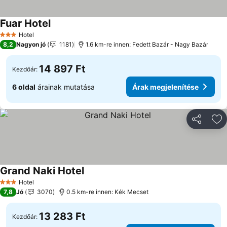
Fuar Hotel
Hotel
3 Kategória
8,2
Nagyon jó
1181
1.6 km-re innen: Fedett Bazár - Nagy Bazár
14 897 Ft
Kezdőár:
6 oldal
árainak mutatása
Árak megjelenítése
Megosztá
Ho
Grand Naki Hotel
Hotel
3 Kategória
7,8
Jó
3070
0.5 km-re innen: Kék Mecset
13 283 Ft
Kezdőár: