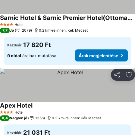
Sarnic Hotel & Sarnic Premier Hotel(Ottoman Mansion)
Hotel
4 Kategória
7,7
Jó
2079
0.2 km-re innen: Kék Mecset
17 820 Ft
Kezdőár:
9 oldal
árainak mutatása
Árak megjelenítése
Megosztá
Ho
Apex Hotel
Hotel
4 Kategória
8,4
Nagyon jó
1356
0.3 km-re innen: Kék Mecset
21 031 Ft
Kezdőár: