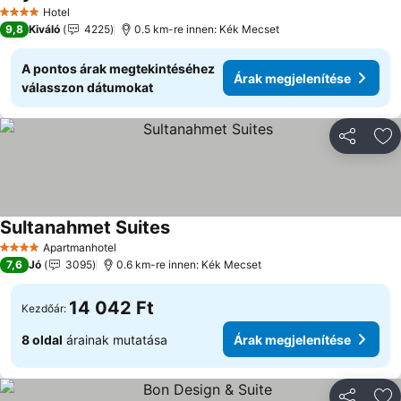
Hotel
4 Kategória
9,8
Kiváló
4225
0.5 km-re innen: Kék Mecset
A pontos árak megtekintéséhez
Árak megjelenítése
válasszon dátumokat
Megosztá
Ho
Sultanahmet Suites
Apartmanhotel
4 Kategória
7,6
Jó
3095
0.6 km-re innen: Kék Mecset
14 042 Ft
Kezdőár:
8 oldal
árainak mutatása
Árak megjelenítése