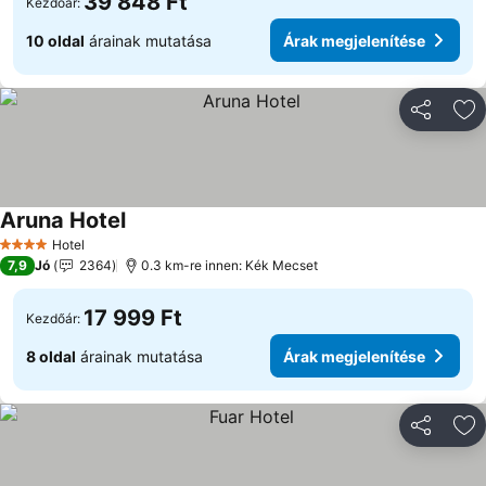
39 848 Ft
Kezdőár:
10 oldal
árainak mutatása
Árak megjelenítése
Megosztá
Ho
Aruna Hotel
Hotel
4 Kategória
7,9
Jó
2364
0.3 km-re innen: Kék Mecset
17 999 Ft
Kezdőár:
8 oldal
árainak mutatása
Árak megjelenítése
Megosztá
Ho