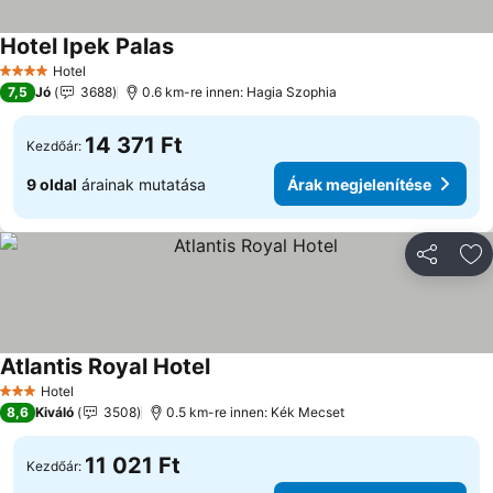
Hotel Ipek Palas
Hotel
4 Kategória
7,5
Jó
3688
0.6 km-re innen: Hagia Szophia
14 371 Ft
Kezdőár:
9 oldal
árainak mutatása
Árak megjelenítése
Megosztá
Ho
Atlantis Royal Hotel
Hotel
3 Kategória
8,6
Kiváló
3508
0.5 km-re innen: Kék Mecset
11 021 Ft
Kezdőár: