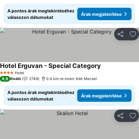
A pontos árak megtekintéséhez
Árak megjelenítése
válasszon dátumokat
Megosztá
Ho
Hotel Erguvan - Special Category
Hotel
4 Kategória
8,9
Kiváló
2749
0.4 km-re innen: Kék Mecset
A pontos árak megtekintéséhez
Árak megjelenítése
válasszon dátumokat
Megosztá
Ho