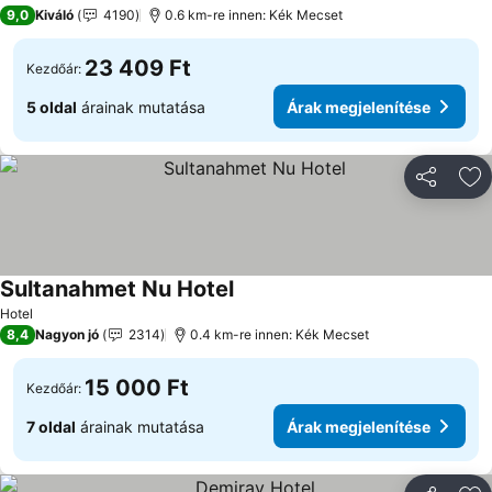
4 Kategória
9,0
Kiváló
4190
0.6 km-re innen: Kék Mecset
23 409 Ft
Kezdőár:
5 oldal
árainak mutatása
Árak megjelenítése
Megosztá
Ho
Sultanahmet Nu Hotel
Hotel
8,4
Nagyon jó
2314
0.4 km-re innen: Kék Mecset
15 000 Ft
Kezdőár:
7 oldal
árainak mutatása
Árak megjelenítése