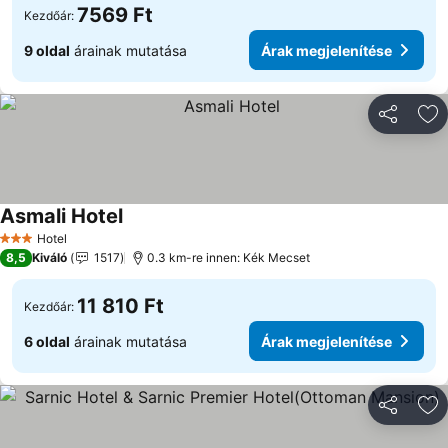
7569 Ft
Kezdőár:
9 oldal
árainak mutatása
Árak megjelenítése
Megosztá
Ho
Asmali Hotel
Hotel
3 Kategória
8,5
Kiváló
1517
0.3 km-re innen: Kék Mecset
11 810 Ft
Kezdőár:
6 oldal
árainak mutatása
Árak megjelenítése
Megosztá
Ho