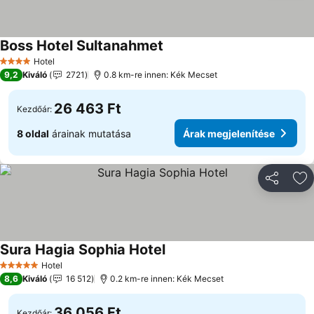
Boss Hotel Sultanahmet
Hotel
4 Kategória
9,2
Kiváló
2721
0.8 km-re innen: Kék Mecset
26 463 Ft
Kezdőár:
8 oldal
árainak mutatása
Árak megjelenítése
Megosztá
Ho
Sura Hagia Sophia Hotel
Hotel
5 Kategória
8,6
Kiváló
16 512
0.2 km-re innen: Kék Mecset
36 056 Ft
Kezdőár: