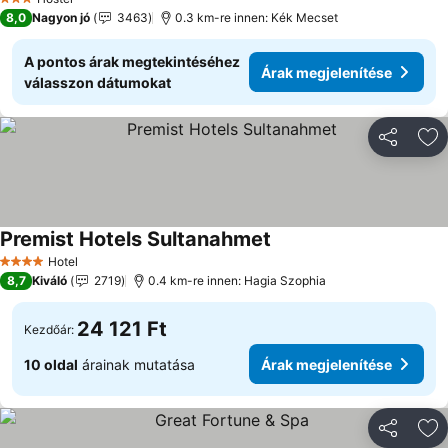
3 Kategória
8,0
Nagyon jó
3463
0.3 km-re innen: Kék Mecset
A pontos árak megtekintéséhez
Árak megjelenítése
válasszon dátumokat
Megosztá
Ho
Premist Hotels Sultanahmet
Hotel
4 Kategória
8,7
Kiváló
2719
0.4 km-re innen: Hagia Szophia
24 121 Ft
Kezdőár:
10 oldal
árainak mutatása
Árak megjelenítése
Megosztá
Ho