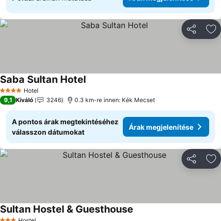
Megosztá
Ho
Saba Sultan Hotel
Hotel
4 Kategória
9,1
Kiváló
3246
0.3 km-re innen: Kék Mecset
A pontos árak megtekintéséhez
Árak megjelenítése
válasszon dátumokat
Megosztá
Ho
Sultan Hostel & Guesthouse
Hostel