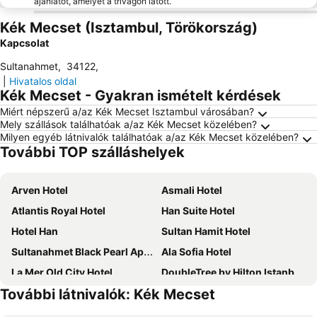
ajánlatot, amelyet a trivagón látott.
Kék Mecset (Isztambul, Törökország)
Kapcsolat
Sultanahmet
,
34122
,
|
Hivatalos oldal
Kék Mecset - Gyakran ismételt kérdések
Miért népszerű a/az Kék Mecset Isztambul városában?
Mely szállások találhatóak a/az Kék Mecset közelében?
Milyen egyéb látnivalók találhatóak a/az Kék Mecset közelében?
További TOP szálláshelyek
Arven Hotel
Asmali Hotel
Atlantis Royal Hotel
Han Suite Hotel
Hotel Han
Sultan Hamit Hotel
Sultanahmet Black Pearl Apart Hotel
Ala Sofia Hotel
La Mer Old City Hotel
DoubleTree by Hilton Istanbul Topkapi
További látnivalók: Kék Mecset
Beyazit Palace Hotel
New Pera Hotel
Skalion Hotel
Weingart Seaside Hotel