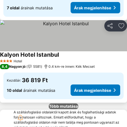
7 oldal
árainak mutatása
Árak megjelenítése
Megosztá
Ho
Kalyon Hotel Istanbul
Hotel
4 Kategória
8,4
Nagyon jó
5581
0.4 km-re innen: Kék Mecset
36 819 Ft
Kezdőár:
10 oldal
árainak mutatása
Árak megjelenítése
Több mutatása
A szállásfoglalási oldalaktól kapott árak és foglalhatósági adatok
folyamatosan változnak. Emiatt előfordulhat, hogy a
szállásfoglalási oldalon már nem találja meg pontosan ugyanazt az