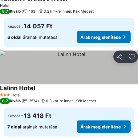
Hotel
8,7
Kiváló
163
0.2 km-re innen: Kék Mecset
14 057 Ft
Kezdőár:
6 oldal
árainak mutatása
Árak megjelenítése
Megosztá
Ho
Lalinn Hotel
Hotel
3 Kategória
8,7
Kiváló
2574
0.3 km-re innen: Kék Mecset
13 418 Ft
Kezdőár:
7 oldal
árainak mutatása
Árak megjelenítése