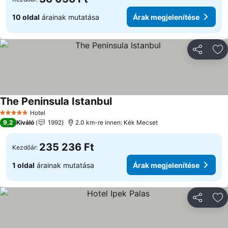
10 oldal
árainak mutatása
Árak megjelenítése
Megosztá
Ho
The Peninsula Istanbul
Hotel
5 Kategória
9,2
Kiváló
1992
2.0 km-re innen: Kék Mecset
235 236 Ft
Kezdőár:
1 oldal
árainak mutatása
Árak megjelenítése
Megosztá
Ho