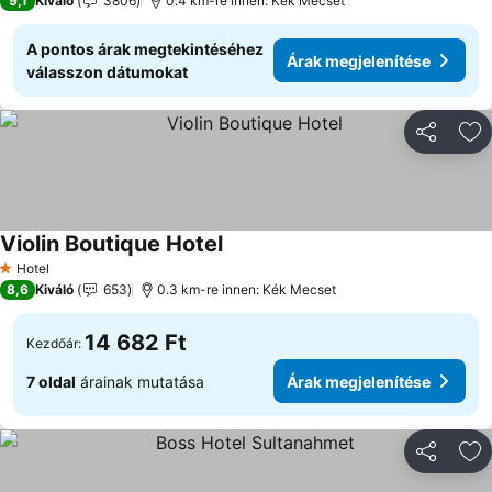
9,1
Kiváló
3806
0.4 km-re innen: Kék Mecset
A pontos árak megtekintéséhez
Árak megjelenítése
válasszon dátumokat
Megosztá
Ho
Violin Boutique Hotel
Hotel
1 Kategória
8,6
Kiváló
653
0.3 km-re innen: Kék Mecset
14 682 Ft
Kezdőár:
7 oldal
árainak mutatása
Árak megjelenítése
Megosztá
Ho