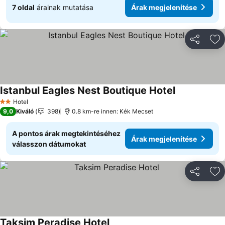
7 oldal
árainak mutatása
Árak megjelenítése
Megosztá
Ho
Istanbul Eagles Nest Boutique Hotel
Hotel
2 Kategória
9,0
Kiváló
398
0.8 km-re innen: Kék Mecset
A pontos árak megtekintéséhez
Árak megjelenítése
válasszon dátumokat
Megosztá
Ho
Taksim Peradise Hotel