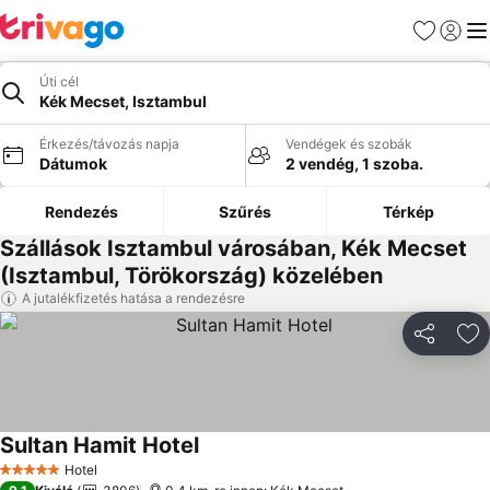
Kedvencek
Bejelen
Me
Úti cél
Kék Mecset, Isztambul
Érkezés/távozás napja
Vendégek és szobák
Dátumok
2 vendég, 1 szoba.
Rendezés
Szűrés
Térkép
Szállások Isztambul városában, Kék Mecset
(Isztambul, Törökország) közelében
A jutalékfizetés hatása a rendezésre
Megosztá
Ho
Sultan Hamit Hotel
Hotel
5 Kategória