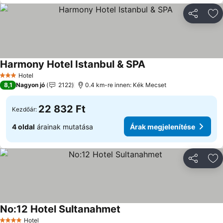
Megosztá
Ho
Harmony Hotel Istanbul & SPA
Hotel
3 Kategória
8,1
Nagyon jó
2122
0.4 km-re innen: Kék Mecset
22 832 Ft
Kezdőár:
4 oldal
árainak mutatása
Árak megjelenítése
Megosztá
Ho
No:12 Hotel Sultanahmet
Hotel