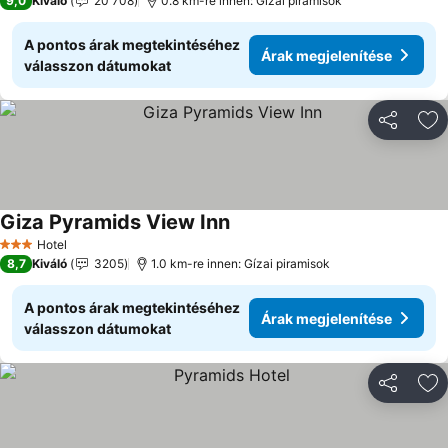
9,0
Kiváló
20 708
0.8 km-re innen: Gízai piramisok
A pontos árak megtekintéséhez
Árak megjelenítése
válasszon dátumokat
Megosztá
Ho
Giza Pyramids View Inn
Árak megjelenítése
Hotel
3 Kategória
8,7
Kiváló
3205
1.0 km-re innen: Gízai piramisok
A pontos árak megtekintéséhez
Árak megjelenítése
válasszon dátumokat
Megosztá
Ho