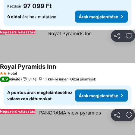
97 099 Ft
Kezdőár:
9 oldal
árainak mutatása
Árak megjelenítése
Népszerű választás
Megosztá
Ho
Royal Pyramids Inn
Árak megjelenítése
Hotel
2 Kategória
8,9
Kiváló
314
1.1 km-re innen: Gízai piramisok
A pontos árak megtekintéséhez
Árak megjelenítése
válasszon dátumokat
Népszerű választás
Megosztá
Ho