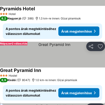
Pyramids Hotel
Árak megjelenítése
Hotel
3 Kategória
8,2
Nagyon jó
386
1.3 km-re innen: Gízai piramisok
A pontos árak megtekintéséhez
Árak megjelenítése
válasszon dátumokat
Népszerű választás
Megosztá
Ho
Great Pyramid Inn
Árak megjelenítése
Hostel
3 Kategória
8,9
Kiváló
8047
1.0 km-re innen: Gízai piramisok
A pontos árak megtekintéséhez
Árak megjelenítése
válasszon dátumokat