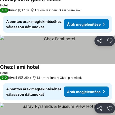
Árak megjelenítése
Hotel
9,8
Kiváló
13
1.3 km-re innen: Gízai piramisok
A pontos árak megtekintéséhez
Árak megjelenítése
válasszon dátumokat
Megosztá
Ho
Chez l'ami hotel
Árak megjelenítése
Hotel
9,0
Kiváló
254
1.1 km-re innen: Gízai piramisok
A pontos árak megtekintéséhez
Árak megjelenítése
válasszon dátumokat
Megosztá
Ho