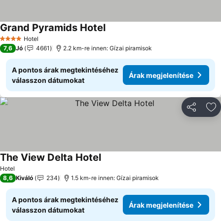
Grand Pyramids Hotel
Árak megjelenítése
Hotel
4 Kategória
7,6
Jó
4661
2.2 km-re innen: Gízai piramisok
A pontos árak megtekintéséhez
Árak megjelenítése
válasszon dátumokat
Megosztá
Ho
The View Delta Hotel
Árak megjelenítése
Hotel
8,6
Kiváló
234
1.5 km-re innen: Gízai piramisok
A pontos árak megtekintéséhez
Árak megjelenítése
válasszon dátumokat