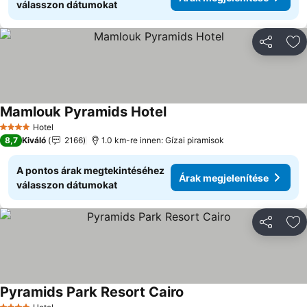
válasszon dátumokat
Megosztá
Ho
Mamlouk Pyramids Hotel
Árak megjelenítése
Hotel
4 Kategória
8,7
Kiváló
2166
1.0 km-re innen: Gízai piramisok
A pontos árak megtekintéséhez
Árak megjelenítése
válasszon dátumokat
Megosztá
Ho
Pyramids Park Resort Cairo
Árak megjelenítése