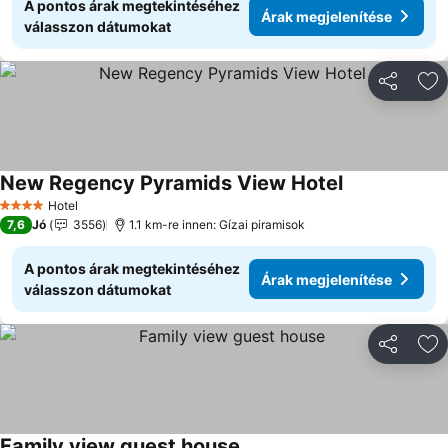
A pontos árak megtekintéséhez
Árak megjelenítése
válasszon dátumokat
Megosztá
Ho
New Regency Pyramids View Hotel
Árak megjelen
Hotel
4 Kategória
7,6
Jó
3556
1.1 km-re innen: Gízai piramisok
A pontos árak megtekintéséhez
Árak megjelenítése
válasszon dátumokat
Megosztá
Ho
Family view guest house