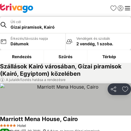
Kedvencek
Bejelen
Me
Úti cél
Gízai piramisok, Kairó
Érkezés/távozás napja
Vendégek és szobák
Dátumok
2 vendég, 1 szoba.
Rendezés
Szűrés
Térkép
Szállások Kairó városában, Gízai piramisok
(Kairó, Egyiptom) közelében
A jutalékfizetés hatása a rendezésre
Megosztá
Ho
Marriott Mena House, Cairo
Árak megjelenítése
Hotel
5 Kategória