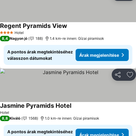
Regent Pyramids View
Árak megjelenítése
Hotel
4 Kategória
8,4
Nagyon jó
188
1.4 km-re innen: Gízai piramisok
A pontos árak megtekintéséhez
Árak megjelenítése
válasszon dátumokat
Megosztá
Ho
Jasmine Pyramids Hotel
Árak megjelenítése
Hotel
8,8
Kiváló
1568
1.0 km-re innen: Gízai piramisok
A pontos árak megtekintéséhez
Árak megjelenítése