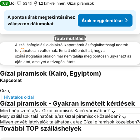
7,8
Jó
534
1.2 km-re innen: Gízai piramisok
A pontos árak megtekintéséhez
Árak megjelenítése
válasszon dátumokat
Több mutatása
A szállásfoglalási oldalaktól kapott árak és foglalhatósági adatok
folyamatosan változnak. Emiatt előfordulhat, hogy a
szállásfoglalási oldalon már nem találja meg pontosan ugyanazt az
ajánlatot, amelyet a trivagón látott.
Gízai piramisok (Kairó, Egyiptom)
Kapcsolat
Giza
,
|
Hivatalos oldal
Gízai piramisok - Gyakran ismételt kérdések
Miért népszerű a/az Gízai piramisok Kairó városában?
Mely szállások találhatóak a/az Gízai piramisok közelében?
Milyen egyéb látnivalók találhatóak a/az Gízai piramisok közelében?
További TOP szálláshelyek