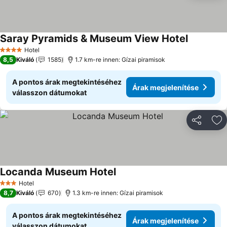
Saray Pyramids & Museum View Hotel
Árak megj
Hotel
4 Kategória
8,5
Kiváló
1585
1.7 km-re innen: Gízai piramisok
A pontos árak megtekintéséhez
Árak megjelenítése
válasszon dátumokat
Megosztá
Ho
Locanda Museum Hotel
Árak megjelenítése
Hotel
3 Kategória
8,7
Kiváló
670
1.3 km-re innen: Gízai piramisok
A pontos árak megtekintéséhez
Árak megjelenítése
válasszon dátumokat