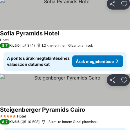
Megosztá
Ho
Sofia Pyramids Hotel
Árak megjelenítése
Hotel
8,7
Kiváló
341
1.2 km-re innen: Gízai piramisok
A pontos árak megtekintéséhez
Árak megjelenítése
válasszon dátumokat
Megosztá
Ho
Steigenberger Pyramids Cairo
Árak megjelenítése
Hotel
5 Kategória
8,7
Kiváló
10 598
1.8 km-re innen: Gízai piramisok