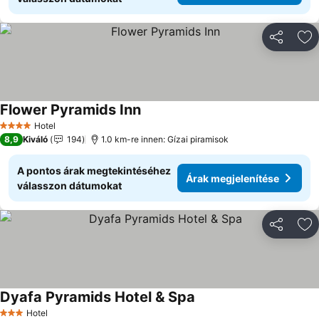
Megosztá
Ho
Flower Pyramids Inn
Árak megjelenítése
Hotel
4 Kategória
8,9
Kiváló
194
1.0 km-re innen: Gízai piramisok
A pontos árak megtekintéséhez
Árak megjelenítése
válasszon dátumokat
Megosztá
Ho
Dyafa Pyramids Hotel & Spa
Árak megjelenítése
Hotel
3 Kategória