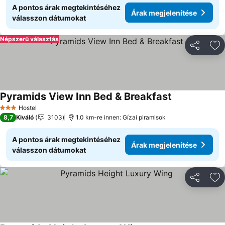
A pontos árak megtekintéséhez
Árak megjelenítése
válasszon dátumokat
Népszerű választás
Megosztá
Ho
Pyramids View Inn Bed & Breakfast
Árak megjelen
Hostel
3 Kategória
8,7
Kiváló
3103
1.0 km-re innen: Gízai piramisok
A pontos árak megtekintéséhez
Árak megjelenítése
válasszon dátumokat
Megosztá
Ho