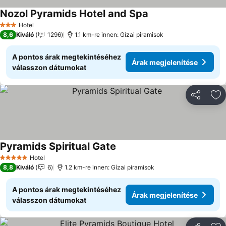
Nozol Pyramids Hotel and Spa
Árak megjelenítése
Hotel
3 Kategória
8,6
Kiváló
1296
1.1 km-re innen: Gízai piramisok
A pontos árak megtekintéséhez
Árak megjelenítése
válasszon dátumokat
Megosztá
Ho
Pyramids Spiritual Gate
Árak megjelenítése
Hotel
5 Kategória
8,8
Kiváló
6
1.2 km-re innen: Gízai piramisok
A pontos árak megtekintéséhez
Árak megjelenítése
válasszon dátumokat