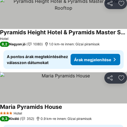
Megosztá
Ho
Pyramids Height Hotel & Pyramids Master Scene Rooftop
Árak megjelenítése
Hotel
8,2
Nagyon jó
1080
1.0 km-re innen: Gízai piramisok
A pontos árak megtekintéséhez
Árak megjelenítése
válasszon dátumokat
Megosztá
Ho
Maria Pyramids House
Árak megjelenítése
Hotel
4 Kategória
9,3
Kiváló
352
0.9 km-re innen: Gízai piramisok