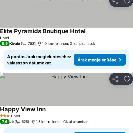
Megosztá
Ho
Elite Pyramids Boutique Hotel
Árak megjelenítése
Hotel
8,9
Kiváló
758
1.0 km-re innen: Gízai piramisok
A pontos árak megtekintéséhez
Árak megjelenítése
válasszon dátumokat
Megosztá
Ho
Happy View Inn
Árak megjelenítése
Hotel
3 Kategória
7,6
Jó
628
1.8 km-re innen: Gízai piramisok