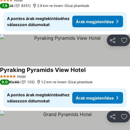
Hotel
4 Kategória
7,8
Jó
8351
2.9 km-re innen: Gízai piramisok
A pontos árak megtekintéséhez
Árak megjelenítése
válasszon dátumokat
Megosztá
Ho
Pyraking Pyramids View Hotel
Árak megjelenítése
Hotel
5 Kategória
9,0
Kiváló
135
1.2 km-re innen: Gízai piramisok
A pontos árak megtekintéséhez
Árak megjelenítése
válasszon dátumokat
Megosztá
Ho