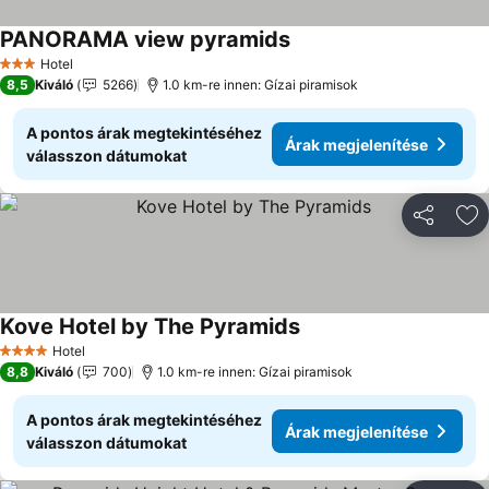
PANORAMA view pyramids
Árak megjelenítése
Hotel
3 Kategória
8,5
Kiváló
5266
1.0 km-re innen: Gízai piramisok
A pontos árak megtekintéséhez
Árak megjelenítése
válasszon dátumokat
Megosztá
Ho
Kove Hotel by The Pyramids
Árak megjelenítése
Hotel
4 Kategória
8,8
Kiváló
700
1.0 km-re innen: Gízai piramisok
A pontos árak megtekintéséhez
Árak megjelenítése
válasszon dátumokat