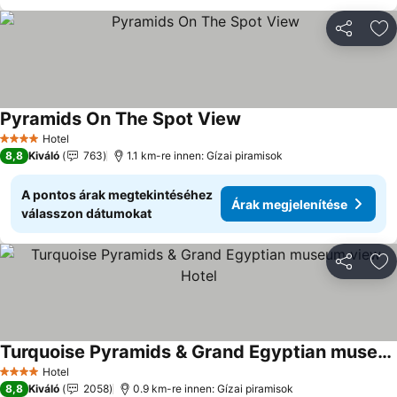
Megosztá
Ho
Pyramids On The Spot View
Árak megjelenítése
Hotel
4 Kategória
8,8
Kiváló
763
1.1 km-re innen: Gízai piramisok
A pontos árak megtekintéséhez
Árak megjelenítése
válasszon dátumokat
Megosztá
Ho
Turquoise Pyramids & Grand Egyptian museum view Hotel
Árak megjelenítése
Hotel
4 Kategória
8,8
Kiváló
2058
0.9 km-re innen: Gízai piramisok