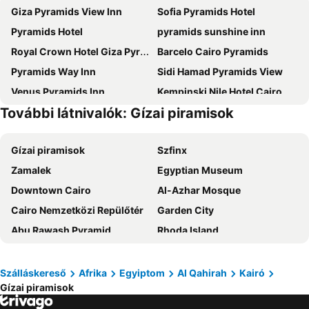
Giza Pyramids View Inn
Sofia Pyramids Hotel
Pyramids Hotel
pyramids sunshine inn
Royal Crown Hotel Giza Pyramids View
Barcelo Cairo Pyramids
Pyramids Way Inn
Sidi Hamad Pyramids View
Venus Pyramids Inn
Kempinski Nile Hotel Cairo
További látnivalók: Gízai piramisok
Happy View Inn
PANORAMA view pyramids
Kove Hotel by The Pyramids
Sofitel Cairo Downtown Nile
Gízai piramisok
Szfinx
Intercontinental Hotels Cairo Semiramis By Ihg
Regent Pyramids View
Zamalek
Egyptian Museum
Chez l'ami hotel
Ramses Hilton
Downtown Cairo
Al-Azhar Mosque
Hilton Cairo Zamalek Residences
Mamlouk Pyramids Hotel
Cairo Nemzetközi Repülőtér
Garden City
Sofitel Cairo Nile El Gezirah
Crowne Plaza West Cairo Arkan By Ihg
Abu Rawash Pyramid
Rhoda Island
Safir Hotel Cairo
Pyramids Height Hotel & Pyramids Master Scene Rooftop
Cairo International Convention & Exhibition centre (CICC)
Coptic Cairo
Golden Palace Hotel
Kayan Pyramids Hotel
Nasr City
Montaza Palace
Steigenberger Pyramids Cairo
Pyramisa Suites Hotel Cairo
Szálláskereső
Afrika
Egyiptom
Al Qahirah
Kairó
Gízai piramisok
Pyramids Sound and Light Show
El-Manial
Locanda pyramids view
Holiday Inn Cairo Maadi By Ihg