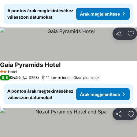
A pontos árak megtekintéséhez
Árak megjelenítése
válasszon dátumokat
Megosztá
Ho
Gaia Pyramids Hotel
Árak megjelenítése
Hotel
2 Kategória
8,5
Kiváló
3268
1.1 km-re innen: Gízai piramisok
A pontos árak megtekintéséhez
Árak megjelenítése
válasszon dátumokat
Megosztá
Ho