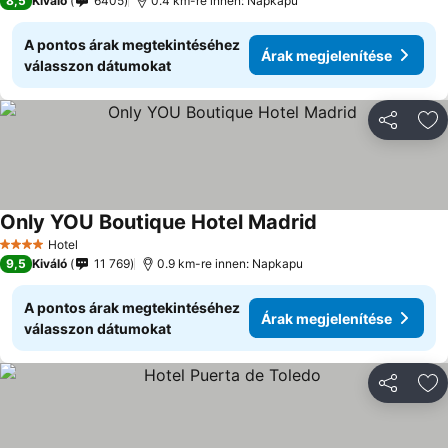
8,5
Kiváló
6405
0.4 km-re innen: Napkapu
A pontos árak megtekintéséhez
Árak megjelenítése
válasszon dátumokat
Megosztá
Ho
Only YOU Boutique Hotel Madrid
Hotel
4 Kategória
9,5
Kiváló
11 769
0.9 km-re innen: Napkapu
A pontos árak megtekintéséhez
Árak megjelenítése
válasszon dátumokat
Megosztá
Ho