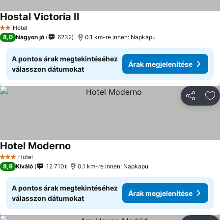
Hostal Victoria II
Hotel
2 Kategória
8,0
Nagyon jó
6232
0.1 km-re innen: Napkapu
A pontos árak megtekintéséhez
Árak megjelenítése
válasszon dátumokat
Megosztá
Ho
Hotel Moderno
Hotel
3 Kategória
8,9
Kiváló
12 710
0.1 km-re innen: Napkapu
A pontos árak megtekintéséhez
Árak megjelenítése
válasszon dátumokat