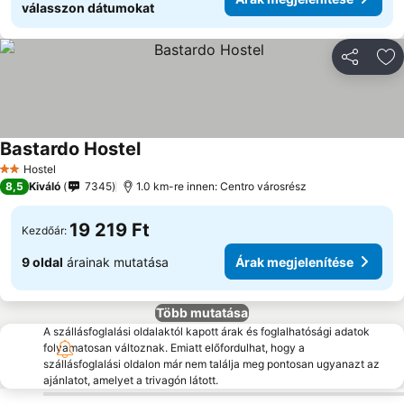
válasszon dátumokat
Megosztá
Ho
Bastardo Hostel
Hostel
2 Kategória
8,5
Kiváló
7345
1.0 km-re innen: Centro városrész
19 219 Ft
Kezdőár:
9 oldal
árainak mutatása
Árak megjelenítése
Több mutatása
A szállásfoglalási oldalaktól kapott árak és foglalhatósági adatok
folyamatosan változnak. Emiatt előfordulhat, hogy a
szállásfoglalási oldalon már nem találja meg pontosan ugyanazt az
ajánlatot, amelyet a trivagón látott.