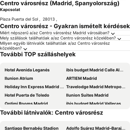
Centro városrész (Madrid, Spanyolország)
Kapcsolat
Plaza Puerta del Sol
,
28013
,
Centro városrész - Gyakran ismételt kérdések
Miért népszerű a/az Centro városrész Madrid városában?
Mely szállások találhatóak a/az Centro városrész közelében?
Milyen egyéb látnivalók találhatóak a/az Centro városrész
közelében?
További TOP szálláshelyek
Hotel Avenida Leganés
ibis budget Madrid Calle Alcalá
Ilunion Atrium
ARTIEM Madrid
Holiday Inn Express Madrid - Alcorcon By Ihg
Travelodge Madrid Metropolitano
Hotel Puerta de Toledo
Ilunion Suites Madrid
Optimi Rooms Madrid
ibis budget Madrid Vallecas
További látnivalók: Centro városrész
Intercontinental Hotels Madrid By Ihg
Senator Barajas
Holiday Inn Express Madrid - Rivas By Ihg
Hostal Falfes
Santiago Bernabéu Stadion
Adolfo Suárez Madrid–Barajas Airport
B&B HOTEL Madrid Carabanchel
Cubik Rooms