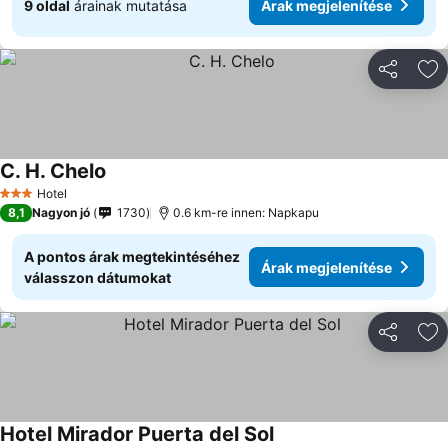
9 oldal
árainak mutatása
Árak megjelenítése
Megosztá
Ho
C. H. Chelo
Hotel
3 Kategória
8,1
Nagyon jó
1730
0.6 km-re innen: Napkapu
A pontos árak megtekintéséhez
Árak megjelenítése
válasszon dátumokat
Megosztá
Ho
Hotel Mirador Puerta del Sol