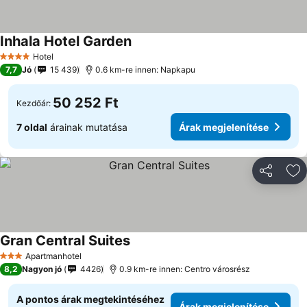
Inhala Hotel Garden
Hotel
4 Kategória
7,7
Jó
15 439
0.6 km-re innen: Napkapu
50 252 Ft
Kezdőár:
7 oldal
árainak mutatása
Árak megjelenítése
Megosztá
Ho
Gran Central Suites
Apartmanhotel
3 Kategória
8,2
Nagyon jó
4426
0.9 km-re innen: Centro városrész
A pontos árak megtekintéséhez
Árak megjelenítése