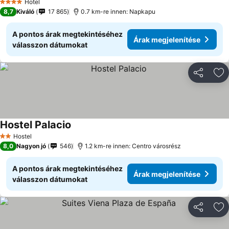
Hotel
4 Kategória
8,7
Kiváló
17 865
0.7 km-re innen: Napkapu
A pontos árak megtekintéséhez
Árak megjelenítése
válasszon dátumokat
Megosztá
Ho
Hostel Palacio
Hostel
2 Kategória
8,0
Nagyon jó
546
1.2 km-re innen: Centro városrész
A pontos árak megtekintéséhez
Árak megjelenítése
válasszon dátumokat
Megosztá
Ho