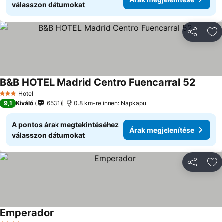
válasszon dátumokat
Megosztá
Ho
B&B HOTEL Madrid Centro Fuencarral 52
Hotel
3 Kategória
9,1
Kiváló
6531
0.8 km-re innen: Napkapu
A pontos árak megtekintéséhez
Árak megjelenítése
válasszon dátumokat
Megosztá
Ho
Emperador