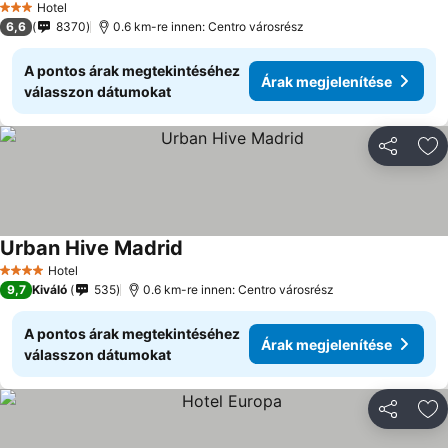
Hotel
3 Kategória
6,6
8370
0.6 km-re innen: Centro városrész
A pontos árak megtekintéséhez
Árak megjelenítése
válasszon dátumokat
Megosztá
Ho
Urban Hive Madrid
Hotel
4 Kategória
9,7
Kiváló
535
0.6 km-re innen: Centro városrész
A pontos árak megtekintéséhez
Árak megjelenítése
válasszon dátumokat
Megosztá
Ho