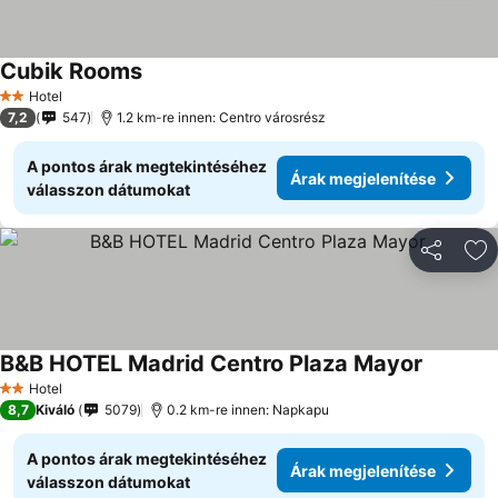
Cubik Rooms
Hotel
2 Kategória
7,2
547
1.2 km-re innen: Centro városrész
A pontos árak megtekintéséhez
Árak megjelenítése
válasszon dátumokat
Megosztá
Ho
B&B HOTEL Madrid Centro Plaza Mayor
Hotel
2 Kategória
8,7
Kiváló
5079
0.2 km-re innen: Napkapu
A pontos árak megtekintéséhez
Árak megjelenítése
válasszon dátumokat