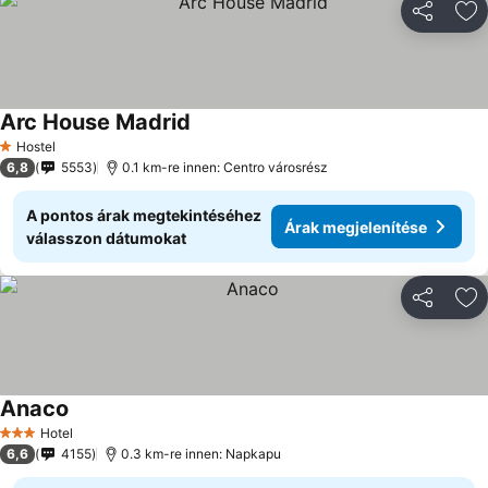
Megosztá
Ho
Arc House Madrid
Hostel
1 Kategória
6,8
5553
0.1 km-re innen: Centro városrész
A pontos árak megtekintéséhez
Árak megjelenítése
válasszon dátumokat
Megosztá
Ho
Anaco
Hotel
3 Kategória
6,6
4155
0.3 km-re innen: Napkapu