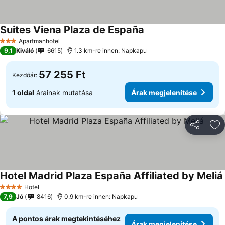
Suites Viena Plaza de España
Apartmanhotel
3 Kategória
9,1
Kiváló
6615
1.3 km-re innen: Napkapu
57 255 Ft
Kezdőár:
1 oldal
árainak mutatása
Árak megjelenítése
Megosztá
Ho
Hotel Madrid Plaza España Affiliated by Meliá
Hotel
4 Kategória
7,9
Jó
8416
0.9 km-re innen: Napkapu
A pontos árak megtekintéséhez
Árak megjelenítése