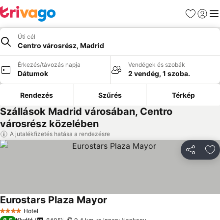
Kedvencek
Bejelen
Me
Úti cél
Centro városrész, Madrid
Érkezés/távozás napja
Vendégek és szobák
Dátumok
2 vendég, 1 szoba.
Rendezés
Szűrés
Térkép
Szállások Madrid városában, Centro
városrész közelében
A jutalékfizetés hatása a rendezésre
Megosztá
Ho
Eurostars Plaza Mayor
Hotel
4 Kategória