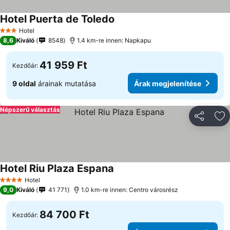
Hotel Puerta de Toledo
Hotel
3 Kategória
8,6
Kiváló
8548
1.4 km-re innen: Napkapu
41 959 Ft
Kezdőár:
9 oldal
árainak mutatása
Árak megjelenítése
Népszerű választás
Megosztá
Ho
Hotel Riu Plaza Espana
Hotel
4 Kategória
9,0
Kiváló
41 771
1.0 km-re innen: Centro városrész
84 700 Ft
Kezdőár: