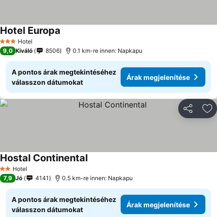
Hotel Europa
Hotel
3 Kategória
9,0
Kiváló
8506
0.1 km-re innen: Napkapu
A pontos árak megtekintéséhez
Árak megjelenítése
válasszon dátumokat
Megosztá
Ho
Hostal Continental
Hotel
2 Kategória
7,9
Jó
4141
0.5 km-re innen: Napkapu
A pontos árak megtekintéséhez
Árak megjelenítése
válasszon dátumokat