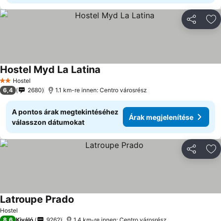
Megosztá
Ho
Hostel Myd La Latina
Hostel
2 Kategória
6,4
2680
1.1 km-re innen: Centro városrész
A pontos árak megtekintéséhez
Árak megjelenítése
válasszon dátumokat
Megosztá
Ho
Latroupe Prado
Hostel
8,6
Kiváló
9262
1.4 km-re innen: Centro városrész