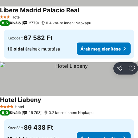
Líbere Madrid Palacio Real
Hotel
3 Kategória
8,5
Kiváló
2779
0.4 km-re innen: Napkapu
67 582 Ft
Kezdőár:
10 oldal
árainak mutatása
Árak megjelenítése
Megosztá
Ho
Hotel Liabeny
Hotel
4 Kategória
9,0
Kiváló
15 798
0.2 km-re innen: Napkapu
89 438 Ft
Kezdőár: