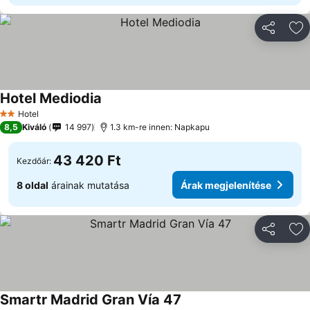
Megosztá
Ho
Hotel Mediodia
Hotel
2 Kategória
8,5
Kiváló
14 997
1.3 km-re innen: Napkapu
43 420 Ft
Kezdőár:
8 oldal
árainak mutatása
Árak megjelenítése
Megosztá
Ho
Smartr Madrid Gran Vía 47