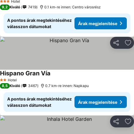
Hotel
3 Kategória
9,2
Kiváló
7419
0.1 km-re innen: Centro városrész
A pontos árak megtekintéséhez
Árak megjelenítése
válasszon dátumokat
Megosztá
Ho
Hispano Gran Vía
Hotel
2 Kategória
8,5
Kiváló
3467
0.7 km-re innen: Napkapu
A pontos árak megtekintéséhez
Árak megjelenítése
válasszon dátumokat
Megosztá
Ho