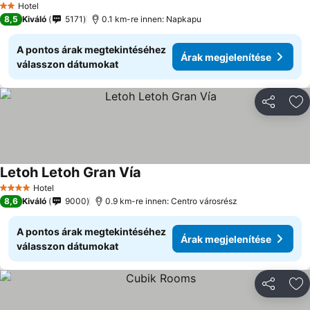
Hotel
2 Kategória
8,5
Kiváló
5171
0.1 km-re innen: Napkapu
A pontos árak megtekintéséhez
Árak megjelenítése
válasszon dátumokat
Megosztá
Ho
Letoh Letoh Gran Vía
Hotel
4 Kategória
8,6
Kiváló
9000
0.9 km-re innen: Centro városrész
A pontos árak megtekintéséhez
Árak megjelenítése
válasszon dátumokat
Megosztá
Ho