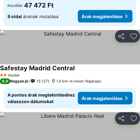
47 472 Ft
Kezdőár:
9 oldal
árainak mutatása
Árak megjelenítése
Megosztá
Ho
Safestay Madrid Central
Hostel
2 Kategória
8,0
Nagyon jó
15 127
1.4 km-re innen: Napkapu
A pontos árak megtekintéséhez
Árak megjelenítése
válasszon dátumokat
Megosztá
Ho