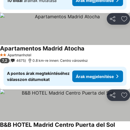
10 oldal
árainak mutatása
Árak megjelenítése
Megosztá
Ho
Apartamentos Madrid Atocha
Apartmanhotel
2 Kategória
7,2
4675
0.8 km-re innen: Centro városrész
A pontos árak megtekintéséhez
Árak megjelenítése
válasszon dátumokat
Megosztá
Ho
B&B HOTEL Madrid Centro Puerta del Sol