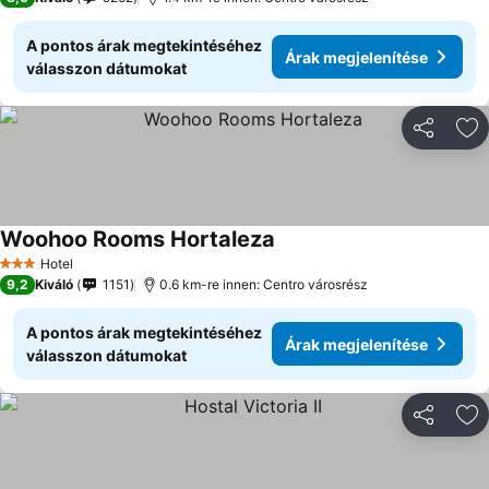
A pontos árak megtekintéséhez
Árak megjelenítése
válasszon dátumokat
Megosztá
Ho
Woohoo Rooms Hortaleza
Hotel
3 Kategória
9,2
Kiváló
1151
0.6 km-re innen: Centro városrész
A pontos árak megtekintéséhez
Árak megjelenítése
válasszon dátumokat
Megosztá
Ho