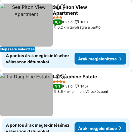
Sea Piton View
Megosztás
Hozzáadás a kedvencekhez
Apartment
3 Kategória
8,7
Kiváló
180
0.2 km távolságra a parttól
Népszerű választás
A pontos árak megtekintéséhez
Árak megjelenítése
válasszon dátumokat
La Dauphine Estate
Megosztás
Hozzáadás a kedvencekhez
4 Kategória
9,1
Kiváló
145
3.6 km-re innen: Városközpont
A pontos árak megtekintéséhez
Árak megjelenítése
válasszon dátumokat