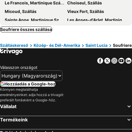
Le Francois, Martinique Szállás
Choiseul, Szállás
Micoud, Szállás
Vieux Fort, Szállás
Sainte Anne, Martinique Szállás
Les Anses-d'Arlet, Martinique Szállás
Saint-Joseph, Martinique Szállás
Castries, Szállás
Soufriere összes szállása
Gros Islet, Szállás
Cap Estate, Szállás
Szálláskereső
Közép- és Dél-Amerika
Saint Lucia
Soufriere
Facebook
Twitter
Insta
Yo
Válasszon országot
Hozzáadás a Google-hoz
Könnyen megtalálhatja
eredményeinket: adja hozzá a trivagót
preferált forrásként a Google-höz.
Vállalat
Termékeink