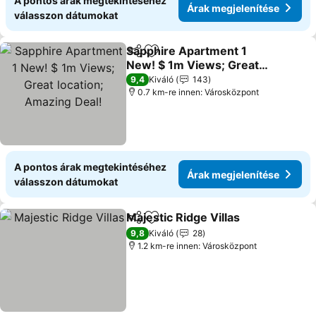
A pontos árak megtekintéséhez
Árak megjelenítése
válasszon dátumokat
Sapphire Apartment 1
Megosztás
Hozzáadás a kedvencekhez
New! $ 1m Views; Great
location; Amazing Deal!
9,4
Kiváló
143
0.7 km-re innen: Városközpont
A pontos árak megtekintéséhez
Árak megjelenítése
válasszon dátumokat
Majestic Ridge Villas
Megosztás
Hozzáadás a kedvencekhez
9,8
Kiváló
28
1.2 km-re innen: Városközpont