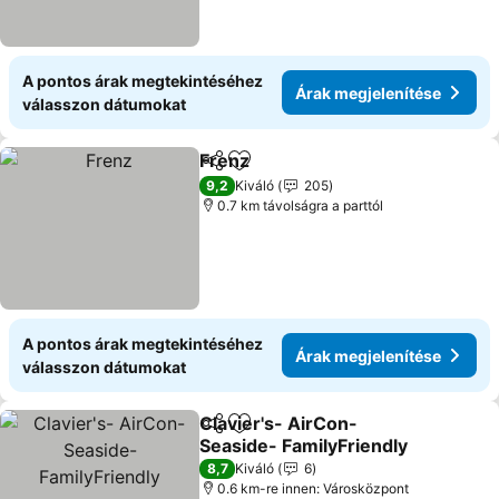
A pontos árak megtekintéséhez
Árak megjelenítése
válasszon dátumokat
Frenz
Megosztás
Hozzáadás a kedvencekhez
9,2
Kiváló
205
0.7 km távolságra a parttól
A pontos árak megtekintéséhez
Árak megjelenítése
válasszon dátumokat
Clavier's- AirCon-
Megosztás
Hozzáadás a kedvencekhez
Seaside- FamilyFriendly
8,7
Kiváló
6
0.6 km-re innen: Városközpont