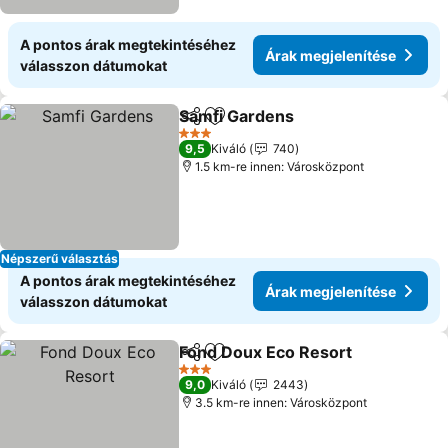
A pontos árak megtekintéséhez
Árak megjelenítése
válasszon dátumokat
Samfi Gardens
Megosztás
Hozzáadás a kedvencekhez
3 Kategória
9,5
Kiváló
740
1.5 km-re innen: Városközpont
Népszerű választás
A pontos árak megtekintéséhez
Árak megjelenítése
válasszon dátumokat
Fond Doux Eco Resort
Megosztás
Hozzáadás a kedvencekhez
3 Kategória
9,0
Kiváló
2443
3.5 km-re innen: Városközpont