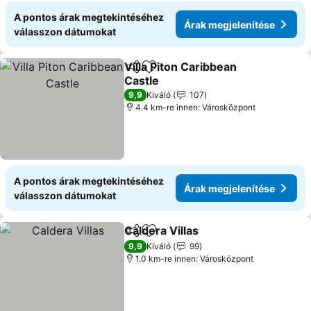
A pontos árak megtekintéséhez
Árak megjelenítése
válasszon dátumokat
Villa Piton Caribbean
Megosztás
Hozzáadás a kedvencekhez
Castle
9,9
Kiváló
107
4.4 km-re innen: Városközpont
A pontos árak megtekintéséhez
Árak megjelenítése
válasszon dátumokat
Caldera Villas
Megosztás
Hozzáadás a kedvencekhez
9,9
Kiváló
99
1.0 km-re innen: Városközpont