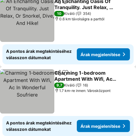
An Enchanting Oasis Of
Megosztás
Hozzáadás a kedvencekhez
Tranquility. Just Relax, Or
Snorkel, Dive, And Hike!
10
Kiváló
354
0.6 km távolságra a parttól
A pontos árak megtekintéséhez
Árak megjelenítése
válasszon dátumokat
Charming 1-bedroom
Megosztás
Hozzáadás a kedvencekhez
Apartment With Wifi, Ac
In Wonderful Soufriere
9,7
Kiváló
16
1.7 km-re innen: Városközpont
A pontos árak megtekintéséhez
Árak megjelenítése
válasszon dátumokat