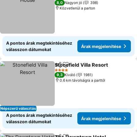
3 Kategória
8,0
Nagyon jó
398
Közvetlenül a parton
A pontos árak megtekintéséhez
Árak megjelenítése
válasszon dátumokat
Stonefield Villa Resort
Megosztás
Hozzáadás a kedvencekhez
4 Kategória
9,3
Kiváló
1981
0.6 km távolságra a parttól
Népszerű választás
A pontos árak megtekintéséhez
Árak megjelenítése
válasszon dátumokat