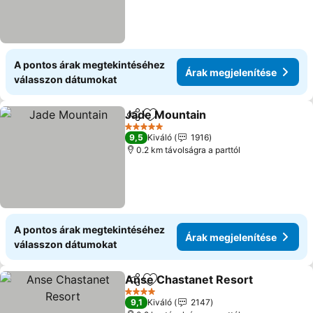
A pontos árak megtekintéséhez
Árak megjelenítése
válasszon dátumokat
Jade Mountain
Megosztás
Hozzáadás a kedvencekhez
5 Kategória
9,5
Kiváló
1916
0.2 km távolságra a parttól
A pontos árak megtekintéséhez
Árak megjelenítése
válasszon dátumokat
Anse Chastanet Resort
Megosztás
Hozzáadás a kedvencekhez
4 Kategória
9,1
Kiváló
2147