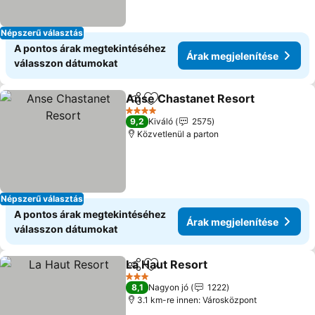
Népszerű választás
A pontos árak megtekintéséhez
Árak megjelenítése
válasszon dátumokat
Anse Chastanet Resort
Megosztás
Hozzáadás a kedvencekhez
4 Kategória
9,2
Kiváló
2575
Közvetlenül a parton
Népszerű választás
A pontos árak megtekintéséhez
Árak megjelenítése
válasszon dátumokat
La Haut Resort
Megosztás
Hozzáadás a kedvencekhez
3 Kategória
8,1
Nagyon jó
1222
3.1 km-re innen: Városközpont