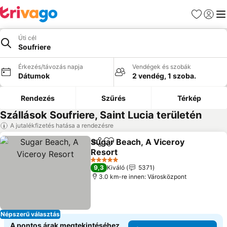
Kedvencek
Bejelen
Me
Úti cél
Soufriere
Érkezés/távozás napja
Vendégek és szobák
Dátumok
2 vendég, 1 szoba.
Rendezés
Szűrés
Térkép
Szállások Soufriere, Saint Lucia területén
A jutalékfizetés hatása a rendezésre
Sugar Beach, A Viceroy
Megosztás
Hozzáadás a kedvencekhez
Resort
5 Kategória
9,3
Kiváló
5371
3.0 km-re innen: Városközpont
Népszerű választás
A pontos árak megtekintéséhez