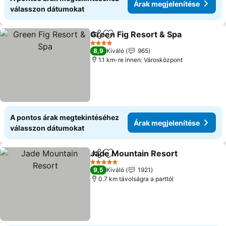
Árak megjelenítése
válasszon dátumokat
Green Fig Resort & Spa
Megosztás
Hozzáadás a kedvencekhez
4 Kategória
8,9
Kiváló
965
1.1 km-re innen: Városközpont
A pontos árak megtekintéséhez
Árak megjelenítése
válasszon dátumokat
Jade Mountain Resort
Megosztás
Hozzáadás a kedvencekhez
5 Kategória
9,5
Kiváló
1921
0.7 km távolságra a parttól