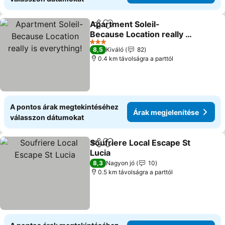
Apartment Soleil-
Megosztás
Hozzáadás a kedvencekhez
Because Location really is
everything!
3 Kategória
8,5
Kiváló
82
0.4 km távolságra a parttól
A pontos árak megtekintéséhez
Árak megjelenítése
válasszon dátumokat
Soufriere Local Escape St
Megosztás
Hozzáadás a kedvencekhez
Lucia
8,3
Nagyon jó
10
0.5 km távolságra a parttól