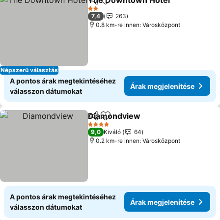
The Downtown Hotel
Megosztás
Hozzáadás a kedvencekhez
2 Kategória
7,4
263
0.8 km-re innen: Városközpont
Népszerű választás
A pontos árak megtekintéséhez
Árak megjelenítése
válasszon dátumokat
Diamondview
Megosztás
Hozzáadás a kedvencekhez
4 Kategória
9,0
Kiváló
64
0.2 km-re innen: Városközpont
A pontos árak megtekintéséhez
Árak megjelenítése
válasszon dátumokat