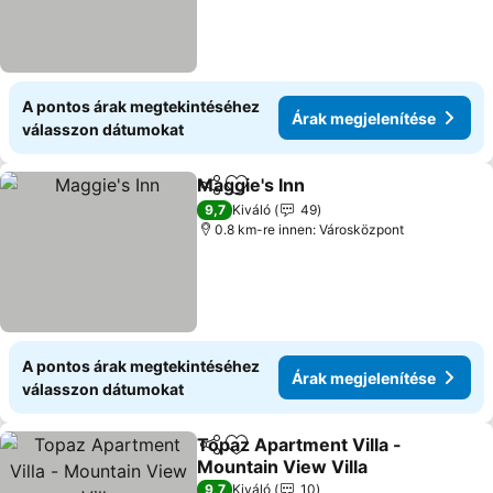
A pontos árak megtekintéséhez
Árak megjelenítése
válasszon dátumokat
Maggie's Inn
Megosztás
Hozzáadás a kedvencekhez
9,7
Kiváló
49
0.8 km-re innen: Városközpont
A pontos árak megtekintéséhez
Árak megjelenítése
válasszon dátumokat
Topaz Apartment Villa -
Megosztás
Hozzáadás a kedvencekhez
Mountain View Villa
9,7
Kiváló
10