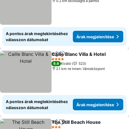
0.2 km távolságra a parttól
A pontos árak megtekintéséhez
Árak megjelenítése
válasszon dátumokat
Caille Blanc Villa & Hotel
Megosztás
Hozzáadás a kedvencekhez
4 Kategória
9,6
Kiváló
523
2.1 km-re innen: Városközpont
A pontos árak megtekintéséhez
Árak megjelenítése
válasszon dátumokat
The Still Beach House
Megosztás
Hozzáadás a kedvencekhez