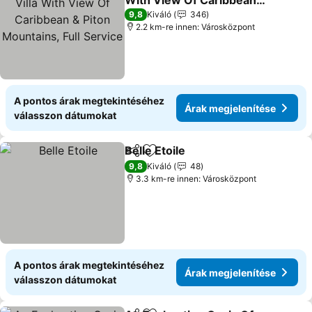
With View Of Caribbean &
Piton Mountains, Full
9,8
Kiváló
346
Service
2.2 km-re innen: Városközpont
A pontos árak megtekintéséhez
Árak megjelenítése
válasszon dátumokat
Belle Etoile
Megosztás
Hozzáadás a kedvencekhez
9,8
Kiváló
48
3.3 km-re innen: Városközpont
A pontos árak megtekintéséhez
Árak megjelenítése
válasszon dátumokat