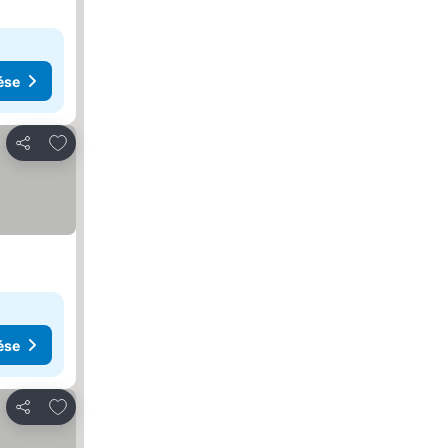
ése
Hozzáadás a kedvencekhez
Megosztás
ése
Hozzáadás a kedvencekhez
Megosztás