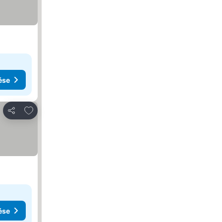
ése
Hozzáadás a kedvencekhez
Megosztás
ése