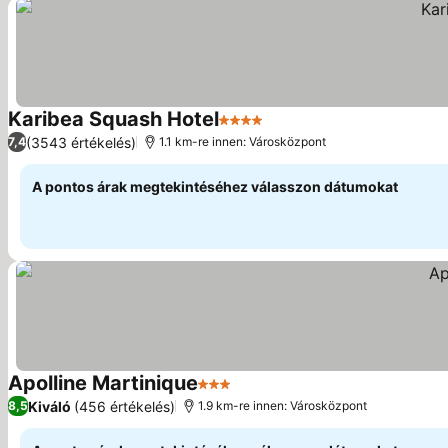
Karibea Squash Hotel
4 Kategória
Árak megjelenítése
(3543 értékelés)
7,4
1.1 km-re innen: Városközpont
A pontos árak megtekintéséhez válasszon dátumokat
Apolline Martinique
3 Kategória
Árak megjelenítése
Kiváló
(456 értékelés)
8,5
1.9 km-re innen: Városközpont