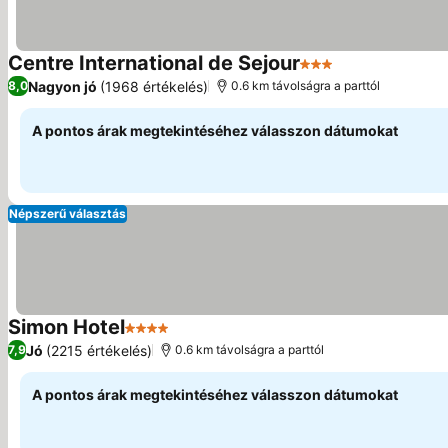
Centre International de Sejour
3 Kategória
Árak megjelení
Nagyon jó
(1968 értékelés)
8,0
0.6 km távolságra a parttól
A pontos árak megtekintéséhez válasszon dátumokat
Népszerű választás
Simon Hotel
4 Kategória
Árak megjelenítése
Jó
(2215 értékelés)
7,9
0.6 km távolságra a parttól
A pontos árak megtekintéséhez válasszon dátumokat