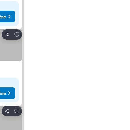
ése
Hozzáadás a kedvencekhez
Megosztás
ése
Hozzáadás a kedvencekhez
Megosztás