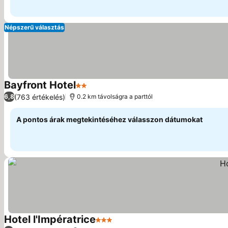
Népszerű választás
Bayfront Hotel
2 Kategória
Árak megjelenítése
(763 értékelés)
6,8
0.2 km távolságra a parttól
A pontos árak megtekintéséhez válasszon dátumokat
Hotel l'Impératrice
3 Kategória
Árak megjelenítése