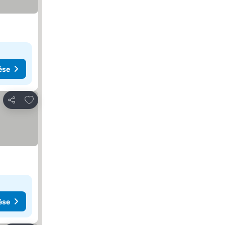
ése
Hozzáadás a kedvencekhez
Megosztás
ése