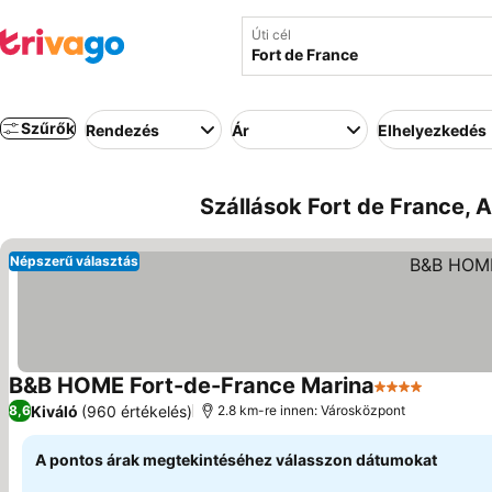
Úti cél
Szűrők
Rendezés
Ár
Elhelyezkedés
Szállások Fort de France, A
Népszerű választás
B&B HOME Fort-de-France Marina
4 Kategória
Árak me
Kiváló
(960 értékelés)
8,6
2.8 km-re innen: Városközpont
A pontos árak megtekintéséhez válasszon dátumokat