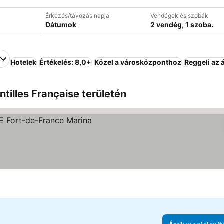
Érkezés/távozás napja
Vendégek és szobák
Dátumok
2 vendég, 1 szoba.
Hotelek
Értékelés: 8,0+
Közel a városközponthoz
Reggeli az 
ntilles Française területén
gjelenítése