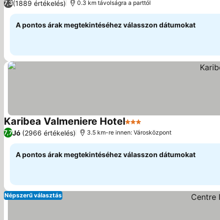
(1889 értékelés)
7,3
0.3 km távolságra a parttól
A pontos árak megtekintéséhez válasszon dátumokat
Karibea Valmeniere Hotel
3 Kategória
Árak megjelenítése
Jó
(2966 értékelés)
7,7
3.5 km-re innen: Városközpont
A pontos árak megtekintéséhez válasszon dátumokat
Népszerű választás