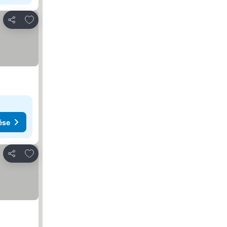
Hozzáadás a kedvencekhez
Megosztás
ése
Hozzáadás a kedvencekhez
Megosztás