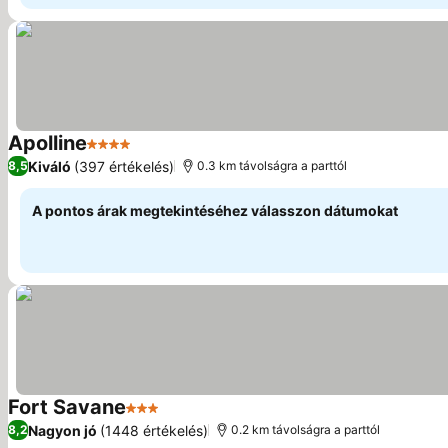
Apolline
4 Kategória
Árak megjelenítése
Kiváló
(397 értékelés)
8,5
0.3 km távolságra a parttól
A pontos árak megtekintéséhez válasszon dátumokat
Fort Savane
3 Kategória
Árak megjelenítése
Nagyon jó
(1448 értékelés)
8,2
0.2 km távolságra a parttól