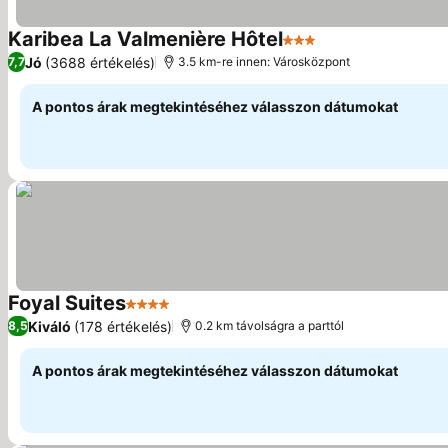
Karibea La Valmenière Hôtel
3 Kategória
Árak megjeleníté
Jó
(3688 értékelés)
7,7
3.5 km-re innen: Városközpont
A pontos árak megtekintéséhez válasszon dátumokat
Foyal Suites
4 Kategória
Árak megjelenítése
Kiváló
(178 értékelés)
8,5
0.2 km távolságra a parttól
A pontos árak megtekintéséhez válasszon dátumokat