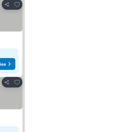
Hozzáadás a kedvencekhez
Megosztás
ése
Hozzáadás a kedvencekhez
Megosztás