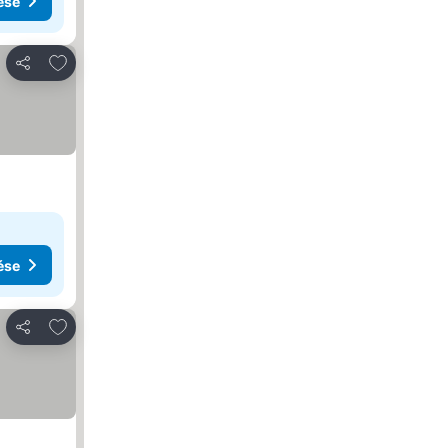
ése
Hozzáadás a kedvencekhez
Megosztás
ése
Hozzáadás a kedvencekhez
Megosztás