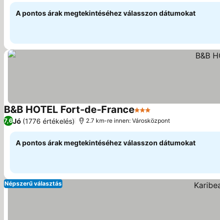
A pontos árak megtekintéséhez válasszon dátumokat
B&B HOTEL Fort-de-France
3 Kategória
Árak megjelenítés
Jó
(1776 értékelés)
7,6
2.7 km-re innen: Városközpont
A pontos árak megtekintéséhez válasszon dátumokat
Népszerű választás