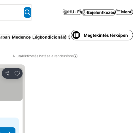
HU · Ft
Menü
Bejelentkezés
Megtekintés térképen
árban
Medence
Légkondicionáló
Strand
Apartmanhotel
Wifi
All
A jutalékfizetés hatása a rendezésre
Hozzáadás a kedvencekhez
Megosztás